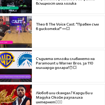
всъщност има логика
Theo в The Voice Cast: "Правен съм
в дискотека!" 👀💥
Съдията отложи сливането на
Paramount и Warner Bros. за 110
милиарда долара!😯💥
Любов или скандал? Карди Би и
Мадука Окойе разпалиха
интернет❤️‍🔥🔥