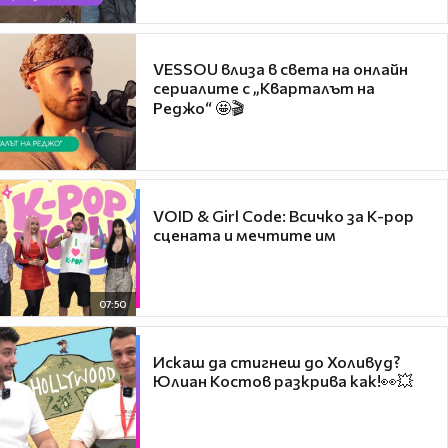
VESSOU влиза в света на онлайн
сериалите с „Кварталът на
Реджо“ 🤩🎬
VOID & Girl Code: Всичко за K-pop
сцената и мечтите им
07:50
Искаш да стигнеш до Холивуд?
Юлиан Костов разкрива как!👀💥