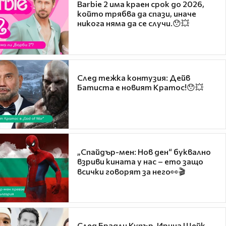
Barbie 2 има краен срок до 2026,
който трябва да спази, иначе
никога няма да се случи.😯💥
След тежка контузия: Дейв
Батиста е новият Кратос!😯💥
„Спайдър-мен: Нов ден“ буквално
взриви кината у нас – ето защо
всички говорят за него👀🎬
След Брадли Купър, Ирина Шейк