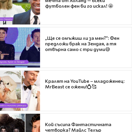
мечта от Холанд — всеки
футболен фен би го искал! 🤩
„Ще се омъжиш ли за мен?“: Фен
предложи брак на Зендая, а тя
отвърна само с три думи😅
Кралят на YouTube – младоженец:
MrBeast се ожени!💍🥰
Кой съсипа Фантастичната
четворка? Майлс Телър