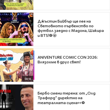
Джъстин Бийбър ще пее на
Световното първенство по
футбол заедно с Мадона, Шакира
и BTS!⚽🤩
ANIVENTURE COMIC CON 2026:
Влязохме в друг свят!
08:16
Бербо смени терена: от „Олд
Трафорд“ директно на
театралната сцена👀⚽