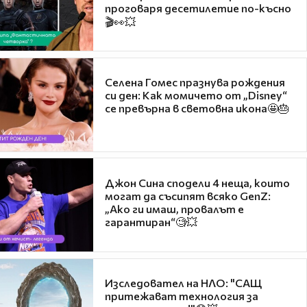
проговаря десетилетие по-късно
🎬👀💥
Селена Гомес празнува рождения
си ден: Как момичето от „Disney“
се превърна в световна икона🤩🎂
Джон Сина сподели 4 неща, които
могат да съсипят всяко GenZ:
„Ако ги имаш, провалът е
гарантиран“🧐💥
Изследовател на НЛО: "САЩ
притежават технология за