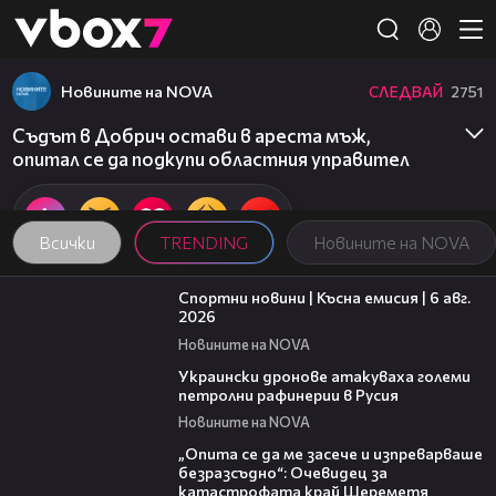
Member of
👾
Новините на NOVA
СЛЕДВАЙ
2751
Съдът в Добрич остави в ареста мъж,
опитал се да подкупи областния управител
Всички
TRENDING
Новините на NOVA
04:51
Спортни новини | Късна емисия | 6 авг.
2026
Новините на NOVA
00:41
Украински дронове атакуваха големи
петролни рафинерии в Русия
Новините на NOVA
06:38
„Опита се да ме засече и изпреварваше
безразсъдно“: Очевидец за
катастрофата край Шереметя