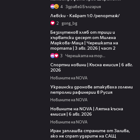
4
Здравей България
05:57
Левски - Кайрат 1:0 /репортаж/
2
gong_bg
15:35
Безглутенов хляб от трици и
хърватски десерт от Милена
Маркова-Маца | Черешката на
тортата | 3 авг. 2026 | част 2
3
Черешката на тортата
04:51
Спортни новини | Късна емисия | 6 авг.
2026
Новините на NOVA
00:41
Украински дронове атакуваха големи
петролни рафинерии в Русия
Новините на NOVA
20:26
Новините на NOVA | Лятна късна
емисия | 6 авг. 2026
Новините на NOVA
00:41
Иран заплашва страните от Залива,
ако не спрат ударите на САЩ