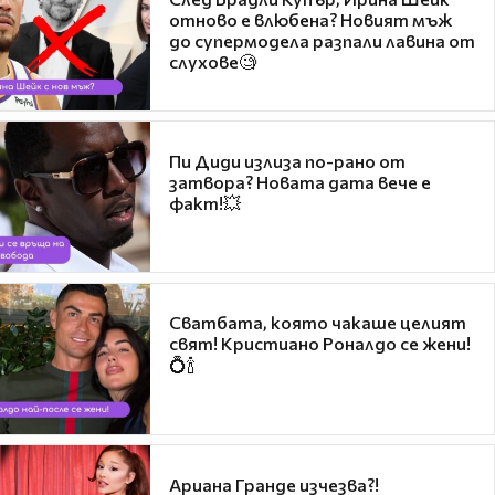
отново е влюбена? Новият мъж
до супермодела разпали лавина от
слухове🧐
Пи Диди излиза по-рано от
затвора? Новата дата вече е
факт!💥
Сватбата, която чакаше целият
свят! Кристиано Роналдо се жени!
💍🍾
Ариана Гранде изчезва?!