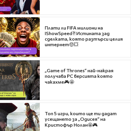
Плати ли FIFA милиони на
IShowSpeed?! Истината зад
сделката, която разтърси целия
интернет🤑💥
„Game of Thrones“ най-накрая
получава PC версията която
чакахме🎮🤩
Топ 5 игри, които ще ти дадат
усещането за „Одисея“ на
Кристофър Нолан🤩🎮