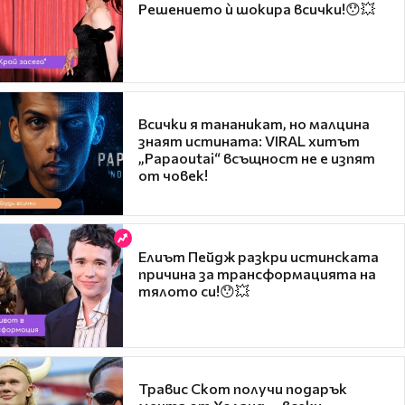
Решението ѝ шокира всички!😯💥
Всички я тананикат, но малцина
знаят истината: VIRAL хитът
„Papaoutai“ всъщност не е изпят
от човек!
Елиът Пейдж разкри истинската
причина за трансформацията на
тялото си!😯💥
Травис Скот получи подарък