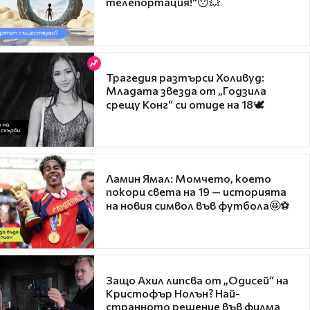
телепортация!"😯💥
Трагедия разтърси Холивуд:
Младата звезда от „Годзила
срещу Конг“ си отиде на 18🕊️
Ламин Ямал: Момчето, което
покори света на 19 — историята
на новия символ във футбола🤩⚽
Защо Ахил липсва от „Одисей“ на
Кристофър Нолън? Най-
странното решение във филма