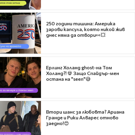
250 години тишина: Америка
зарови капсула, която никой жив
днес няма да отвори👀💥
Ерлинг Холанд ghost-на Том
Холанд?! 💀 Защо Спайдър-мен
остана на "seen"😅
Втори шанс за любовта? Ариана
Гранде и Рики Алварес отново
заедно!😍