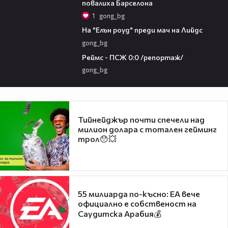
повалиха Барселона
1
gong_bg
01:38
На "Елън роуд" преди мач на Лийдс
gong_bg
04:29
Реймс - ПСЖ 0:0 /репортаж/
gong_bg
Тийнейджър почти спечели над
милион долара с тотален гейминг
трол😯💥
55 милиарда по-късно: EA вече
официално е собственост на
Саудитска Арабия💰