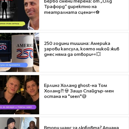
Бербо смени терена: от „Олд
Трафорд“ директно на
театралната сцена👀⚽
250 години тишина: Америка
зарови капсула, която никой жив
днес няма да отвори👀💥
Ерлинг Холанд ghost-на Том
Холанд?! 💀 Защо Спайдър-мен
остана на "seen"😅
Втори шанс за любовта? Ариана