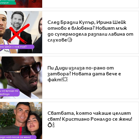
След Брадли Купър, Ирина Шейк
отново е влюбена? Новият мъж
до супермодела разпали лавина от
слухове🧐
Пи Диди излиза по-рано от
затвора? Новата дата вече е
факт!💥
Сватбата, която чакаше целият
свят! Кристиано Роналдо се жени!
💍🍾