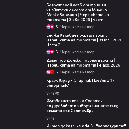
Безглутенов хляб от трици и
хърватски десерт от Милена
Маркова-Маца | Черешката на
тортата | 3 авг. 2026 | част 1
5
Черешката на тортата
16:45
Енджи Касабие посреща гости |
Черешката на тортата | 31 юли 2026 |
Част 2
6
Черешката на тортата
17:43
Димитър Донски посреща гости |
Черешката на тортата | 4 авг. 2026
6
Черешката на тортата
04:59
Крумовград - Спартак Плевен 2:1 /
репортаж/
gongbg
01:31
Футболистите на Спартак
поздравяват привържениците след
ремито със Септември
gong
01:19
Интер доказа, че е жив - "нерадзурите"