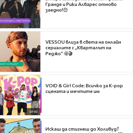
Гранде и Рики Алварес отново
заедно!😍
VESSOU влиза в света на онлайн
сериалите с „Кварталът на
Реджо“ 🤩🎬
VOID & Girl Code: Всичко за K-pop
сцената и мечтите им
07:50
Искаш да стигнеш до Холивуд?