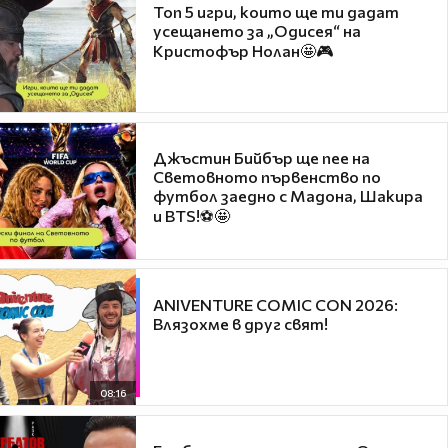
Топ 5 игри, които ще ти дадат
усещането за „Одисея“ на
Кристофър Нолан🤩🎮
Джъстин Бийбър ще пее на
Световното първенство по
футбол заедно с Мадона, Шакира
и BTS!⚽🤩
ANIVENTURE COMIC CON 2026:
Влязохме в друг свят!
08:16