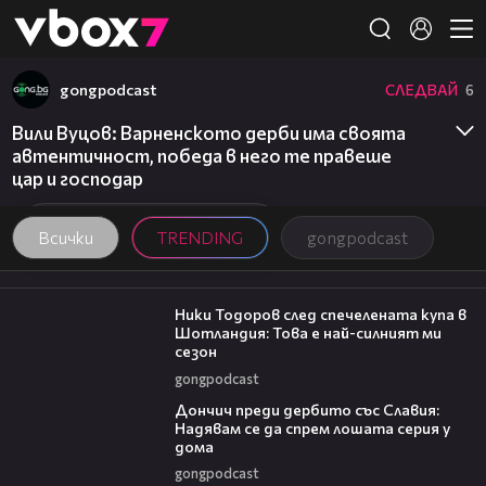
Member of
👾
gongpodcast
СЛЕДВАЙ
6
Вили Вуцов: Варненското дерби има своята
автентичност, победа в него те правеше
цар и господар
Всички
TRENDING
gongpodcast
17:33
Ники Тодоров след спечелената купа в
Шотландия: Това е най-силният ми
сезон
gongpodcast
20:02
Дончич преди дербито със Славия:
Надявам се да спрем лошата серия у
дома
gongpodcast
16:02