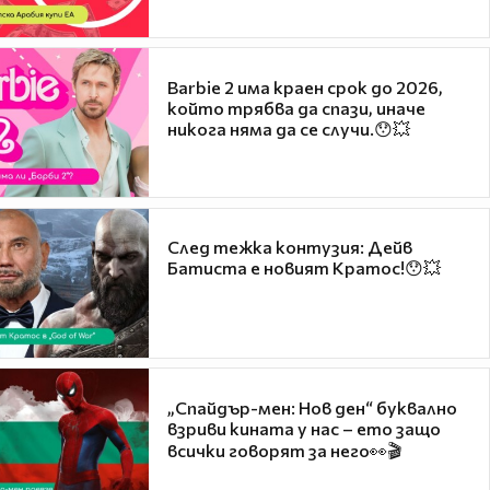
Barbie 2 има краен срок до 2026,
който трябва да спази, иначе
никога няма да се случи.😯💥
След тежка контузия: Дейв
Батиста е новият Кратос!😯💥
„Спайдър-мен: Нов ден“ буквално
взриви кината у нас – ето защо
всички говорят за него👀🎬