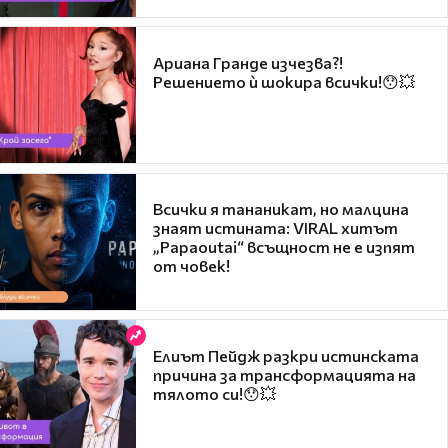
Ариана Гранде изчезва?!
Решението ѝ шокира всички!😯💥
Всички я тананикат, но малцина
знаят истината: VIRAL хитът
„Papaoutai“ всъщност не е изпят
от човек!
Елиът Пейдж разкри истинската
причина за трансформацията на
тялото си!😯💥