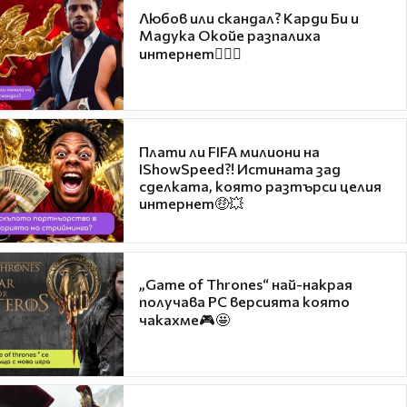
Любов или скандал? Карди Би и
Мадука Окойе разпалиха
интернет❤️‍🔥🔥
Плати ли FIFA милиони на
IShowSpeed?! Истината зад
сделката, която разтърси целия
интернет🤑💥
„Game of Thrones“ най-накрая
получава PC версията която
чакахме🎮🤩