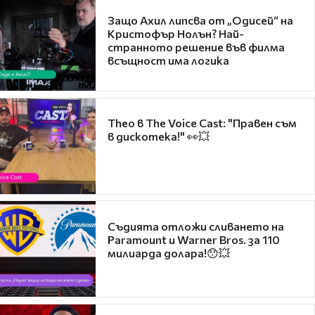
Защо Ахил липсва от „Одисей“ на
Кристофър Нолън? Най-
странното решение във филма
всъщност има логика
Theo в The Voice Cast: "Правен съм
в дискотека!" 👀💥
Съдията отложи сливането на
Paramount и Warner Bros. за 110
милиарда долара!😯💥