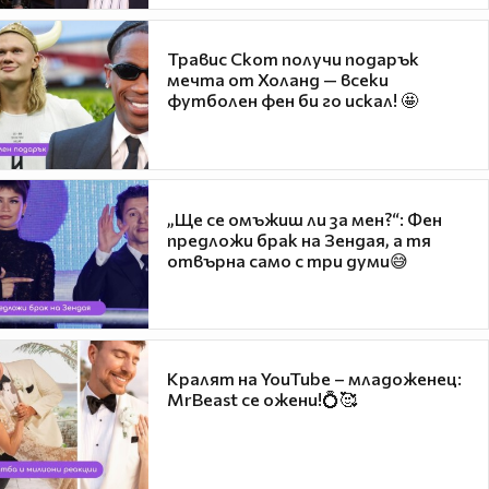
Травис Скот получи подарък
мечта от Холанд — всеки
футболен фен би го искал! 🤩
„Ще се омъжиш ли за мен?“: Фен
предложи брак на Зендая, а тя
отвърна само с три думи😅
Кралят на YouTube – младоженец:
MrBeast се ожени!💍🥰