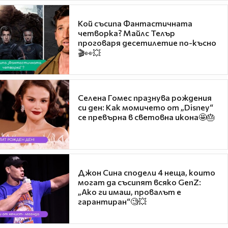
Кой съсипа Фантастичната
четворка? Майлс Телър
проговаря десетилетие по-късно
🎬👀💥
Селена Гомес празнува рождения
си ден: Как момичето от „Disney“
се превърна в световна икона🤩🎂
Джон Сина сподели 4 неща, които
могат да съсипят всяко GenZ:
„Ако ги имаш, провалът е
гарантиран“🧐💥