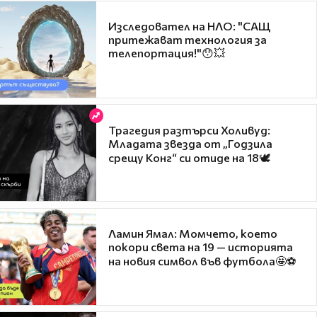
Изследовател на НЛО: "САЩ
притежават технология за
телепортация!"😯💥
Трагедия разтърси Холивуд:
Младата звезда от „Годзила
срещу Конг“ си отиде на 18🕊️
Ламин Ямал: Момчето, което
покори света на 19 — историята
на новия символ във футбола🤩⚽