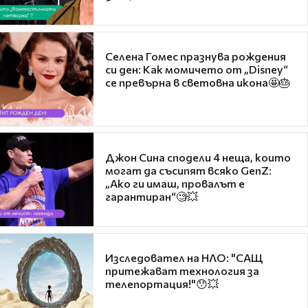
Селена Гомес празнува рождения
си ден: Как момичето от „Disney“
се превърна в световна икона🤩🎂
Джон Сина сподели 4 неща, които
могат да съсипят всяко GenZ:
„Ако ги имаш, провалът е
гарантиран“🧐💥
Изследовател на НЛО: "САЩ
притежават технология за
телепортация!"😯💥