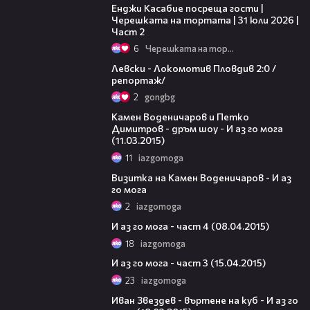
Енджи Касабие посреща гости |
Черешката на тортата | 31 юли 2026 |
Част 2
6
Черешката на тортата
06:10
Левски - Локомотив Пловдив 2:0 /
репортаж/
2
gongbg
13:05
Камен Воденичаров и Петко
Димитров - дръм шоу - И аз го мога
(11.03.2015)
11
iazgomoga
00:51
Визитка на Камен Воденичаров - И аз
го мога
2
iazgomoga
27:55
И аз го мога - част 4 (08.04.2015)
18
iazgomoga
49:01
И аз го мога - част 3 (15.04.2015)
23
iazgomoga
09:14
Иван Звездев - въртене на куб - И аз го