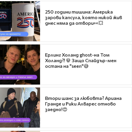
250 години тишина: Америка
зарови капсула, която никой жив
днес няма да отвори👀💥
Ерлинг Холанд ghost-на Том
Холанд?! 💀 Защо Спайдър-мен
остана на "seen"😅
Втори шанс за любовта? Ариана
Гранде и Рики Алварес отново
заедно!😍