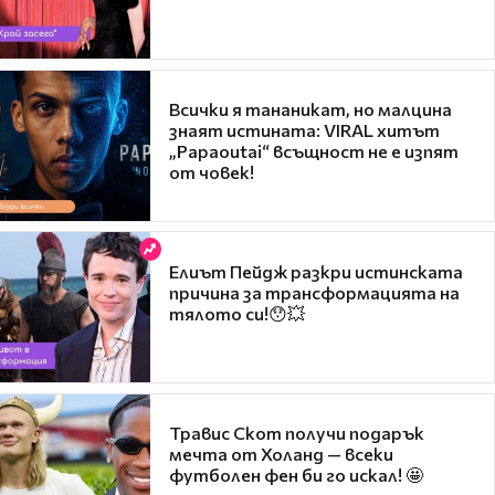
Всички я тананикат, но малцина
знаят истината: VIRAL хитът
„Papaoutai“ всъщност не е изпят
от човек!
Елиът Пейдж разкри истинската
причина за трансформацията на
тялото си!😯💥
Травис Скот получи подарък
мечта от Холанд — всеки
футболен фен би го искал! 🤩