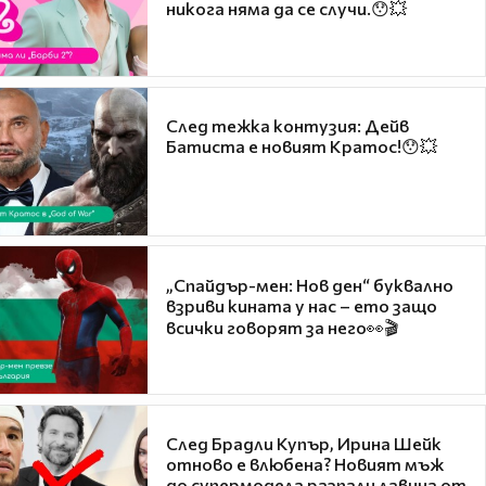
никога няма да се случи.😯💥
След тежка контузия: Дейв
Батиста е новият Кратос!😯💥
„Спайдър-мен: Нов ден“ буквално
взриви кината у нас – ето защо
всички говорят за него👀🎬
След Брадли Купър, Ирина Шейк
отново е влюбена? Новият мъж
до супермодела разпали лавина от