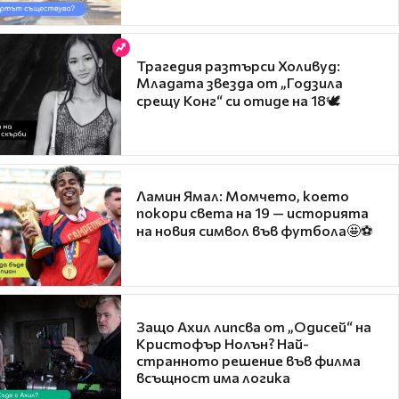
Трагедия разтърси Холивуд:
Младата звезда от „Годзила
срещу Конг“ си отиде на 18🕊️
Ламин Ямал: Момчето, което
покори света на 19 — историята
на новия символ във футбола🤩⚽
Защо Ахил липсва от „Одисей“ на
Кристофър Нолън? Най-
странното решение във филма
всъщност има логика