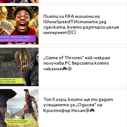
Плати ли FIFA милиони на
IShowSpeed?! Истината зад
сделката, която разтърси целия
интернет🤑💥
„Game of Thrones“ най-накрая
получава PC версията която
чакахме🎮🤩
Топ 5 игри, които ще ти дадат
усещането за „Одисея“ на
Кристофър Нолан🤩🎮