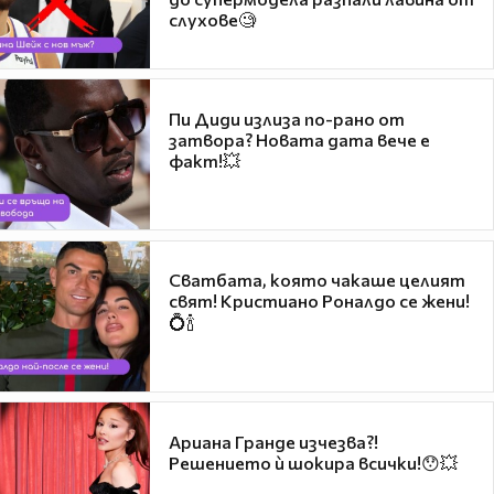
слухове🧐
Пи Диди излиза по-рано от
затвора? Новата дата вече е
факт!💥
Сватбата, която чакаше целият
свят! Кристиано Роналдо се жени!
💍🍾
Ариана Гранде изчезва?!
Решението ѝ шокира всички!😯💥