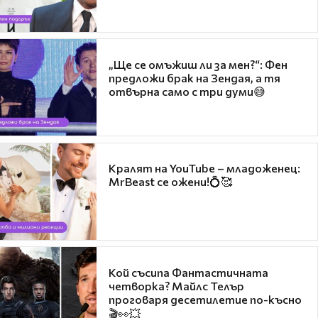
„Ще се омъжиш ли за мен?“: Фен
предложи брак на Зендая, а тя
отвърна само с три думи😅
Кралят на YouTube – младоженец:
MrBeast се ожени!💍🥰
Кой съсипа Фантастичната
четворка? Майлс Телър
проговаря десетилетие по-късно
🎬👀💥