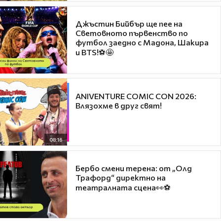
Джъстин Бийбър ще пее на
Световното първенство по
футбол заедно с Мадона, Шакира
и BTS!⚽🤩
ANIVENTURE COMIC CON 2026:
Влязохме в друг свят!
08:16
Бербо смени терена: от „Олд
Трафорд“ директно на
театралната сцена👀⚽