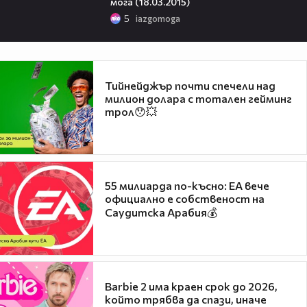
мога (18.03.2015)
5
iazgomoga
Тийнейджър почти спечели над
милион долара с тотален гейминг
трол😯💥
55 милиарда по-късно: EA вече
официално е собственост на
Саудитска Арабия💰
Barbie 2 има краен срок до 2026,
който трябва да спази, иначе