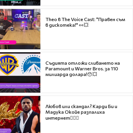
Theo в The Voice Cast: "Правен съм
в дискотека!" 👀💥
Съдията отложи сливането на
Paramount и Warner Bros. за 110
милиарда долара!😯💥
Любов или скандал? Карди Би и
Мадука Окойе разпалиха
интернет❤️‍🔥🔥