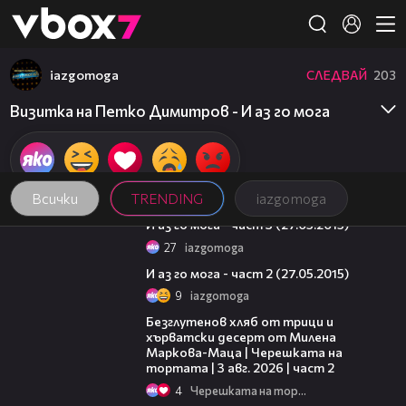
Member of
👾
iazgomoga
СЛЕДВАЙ
203
Визитка на Петко Димитров - И аз го мога
Всички
TRENDING
iazgomoga
48:37
И аз го мога - част 3 (27.05.2015)
27
iazgomoga
46:32
И аз го мога - част 2 (27.05.2015)
9
iazgomoga
15:35
Безглутенов хляб от трици и
хърватски десерт от Милена
Маркова-Маца | Черешката на
тортата | 3 авг. 2026 | част 2
4
Черешката на тортата
16:45