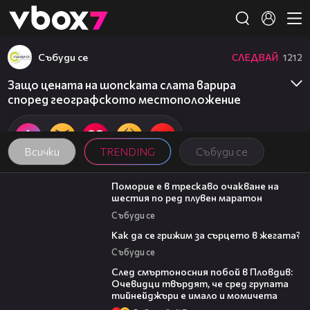
Member of
👾
Събуди се
СЛЕДВАЙ
1212
Защо цената на шопската слата варира
според географското местоположение
Всички
TRENDING
Събуди се
03:22
Поморие е в трескаво очакване на
шестия по ред плувен маратон
Събуди се
07:56
Как да се грижим за сърцето в жегата?
Събуди се
09:32
След смъртоносния побой в Пловдив:
Очевидци твърдят, че сред групата
тийнейджъри е имало и момичета