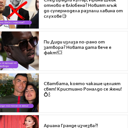
отново е влюбена? Новият мъж
до супермодела разпали лавина от
слухове🧐
Пи Диди излиза по-рано от
затвора? Новата дата вече е
факт!💥
Сватбата, която чакаше целият
свят! Кристиано Роналдо се жени!
💍🍾
Ариана Гранде изчезва?!