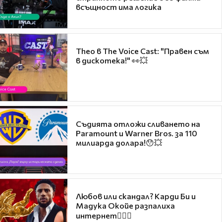
всъщност има логика
Theo в The Voice Cast: "Правен съм
в дискотека!" 👀💥
Съдията отложи сливането на
Paramount и Warner Bros. за 110
милиарда долара!😯💥
Любов или скандал? Карди Би и
Мадука Окойе разпалиха
интернет❤️‍🔥🔥