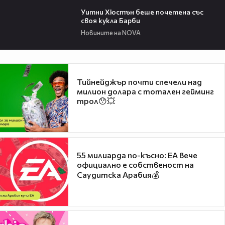
02:05
Уитни Хюстън беше почетена със
своя кукла Барби
Новините на NOVA
Тийнейджър почти спечели над
милион долара с тотален гейминг
трол😯💥
55 милиарда по-късно: EA вече
официално е собственост на
Саудитска Арабия💰