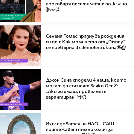
проговаря десетилетие по-късно
🎬👀💥
Селена Гомес празнува рождения
си ден: Как момичето от „Disney“
се превърна в световна икона🤩🎂
Джон Сина сподели 4 неща, които
могат да съсипят всяко GenZ:
„Ако ги имаш, провалът е
гарантиран“🧐💥
Изследовател на НЛО: "САЩ
притежават технология за