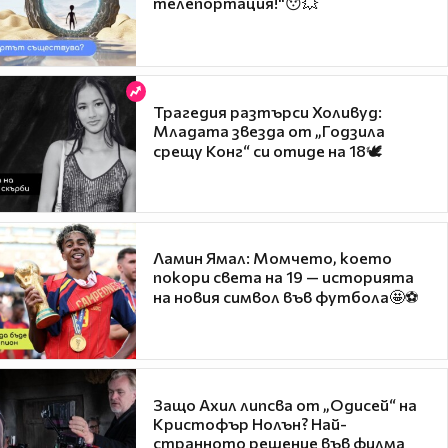
телепортация!"😯💥
Трагедия разтърси Холивуд:
Младата звезда от „Годзила
срещу Конг“ си отиде на 18🕊️
Ламин Ямал: Момчето, което
покори света на 19 — историята
на новия символ във футбола🤩⚽
Защо Ахил липсва от „Одисей“ на
Кристофър Нолън? Най-
странното решение във филма