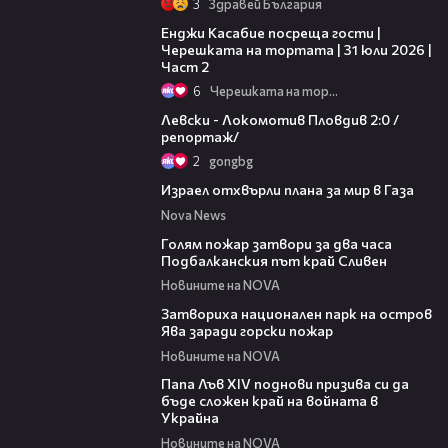
3
Здравей България
16:45
Енджи Касабие посреща гости |
Черешката на тортата | 31 юли 2026 |
Част 2
6
Черешката на тортата
06:10
Левски - Локомотив Пловдив 2:0 /
репортаж/
2
gongbg
21:45
Израел отхвърли плана за мир в Газа
Nova News
00:36
Голям пожар затвори за два часа
Подбалканския път край Сливен
Новините на NOVA
00:50
Затвориха национален парк на остров
Ява заради горски пожар
Новините на NOVA
02:28
Папа Лъв XIV поднови призива си да
бъде сложен край на войната в
Украйна
Новините на NOVA