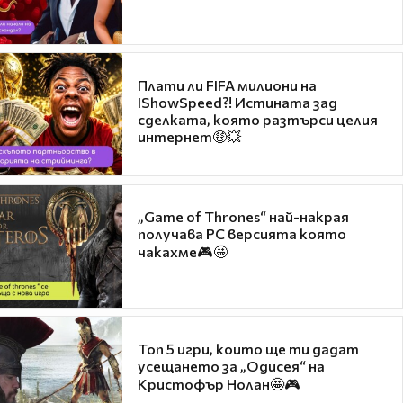
Плати ли FIFA милиони на
IShowSpeed?! Истината зад
сделката, която разтърси целия
интернет🤑💥
„Game of Thrones“ най-накрая
получава PC версията която
чакахме🎮🤩
Топ 5 игри, които ще ти дадат
усещането за „Одисея“ на
Кристофър Нолан🤩🎮