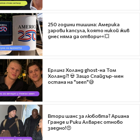
250 години тишина: Америка
зарови капсула, която никой жив
днес няма да отвори👀💥
Ерлинг Холанд ghost-на Том
Холанд?! 💀 Защо Спайдър-мен
остана на "seen"😅
Втори шанс за любовта? Ариана
Гранде и Рики Алварес отново
заедно!😍