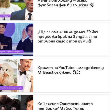
мечта от Холанд — всеки
футболен фен би го искал! 🤩
„Ще се омъжиш ли за мен?“: Фен
предложи брак на Зендая, а тя
отвърна само с три думи😅
Кралят на YouTube – младоженец:
MrBeast се ожени!💍🥰
Кой съсипа Фантастичната
четворка? Майлс Телър