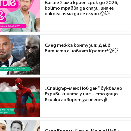
Barbie 2 има краен срок до 2026,
който трябва да спази, иначе
никога няма да се случи.😯💥
След тежка контузия: Дейв
Батиста е новият Кратос!😯💥
„Спайдър-мен: Нов ден“ буквално
взриви кината у нас – ето защо
всички говорят за него👀🎬
След Брадли Купър, Ирина Шейк