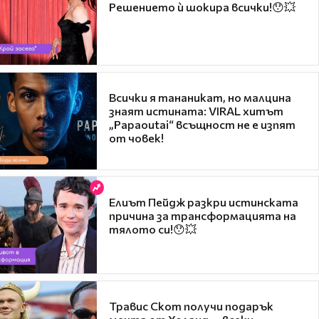
Решението ѝ шокира всички!😯💥
Всички я тананикат, но малцина
знаят истината: VIRAL хитът
„Papaoutai“ всъщност не е изпят
от човек!
Елиът Пейдж разкри истинската
причина за трансформацията на
тялото си!😯💥
Травис Скот получи подарък