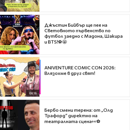
Джъстин Бийбър ще пее на
Световното първенство по
футбол заедно с Мадона, Шакира
и BTS!⚽🤩
ANIVENTURE COMIC CON 2026:
Влязохме в друг свят!
08:16
Бербо смени терена: от „Олд
Трафорд“ директно на
театралната сцена👀⚽