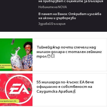
не прибързват с оценките за България
Новините на NOVA
07:17
В памет на Ванга: Откриват изложба
на икони и дърворезби
Здравей България
Тийнейджър почти спечели над
милион долара с тотален гейминг
трол😯💥
55 милиарда по-късно: EA вече
официално е собственост на
Саудитска Арабия💰