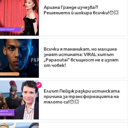
Ариана Гранде изчезва?!
Решението ѝ шокира всички!😯💥
Всички я тананикат, но малцина
знаят истината: VIRAL хитът
„Papaoutai“ всъщност не е изпят
от човек!
Елиът Пейдж разкри истинската
причина за трансформацията на
тялото си!😯💥