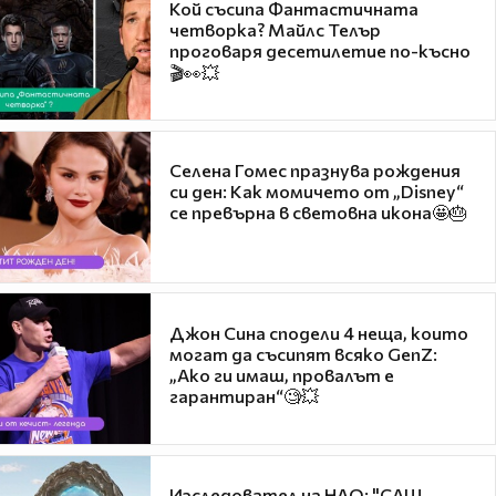
Кой съсипа Фантастичната
четворка? Майлс Телър
проговаря десетилетие по-късно
🎬👀💥
Селена Гомес празнува рождения
си ден: Как момичето от „Disney“
се превърна в световна икона🤩🎂
Джон Сина сподели 4 неща, които
могат да съсипят всяко GenZ:
„Ако ги имаш, провалът е
гарантиран“🧐💥
Изследовател на НЛО: "САЩ