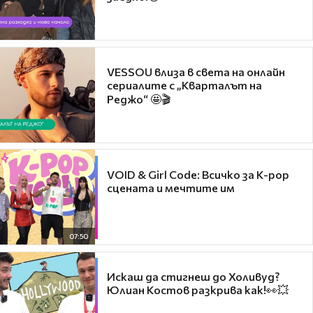
VESSOU влиза в света на онлайн
сериалите с „Кварталът на
Реджо“ 🤩🎬
VOID & Girl Code: Всичко за K-pop
сцената и мечтите им
07:50
Искаш да стигнеш до Холивуд?
Юлиан Костов разкрива как!👀💥