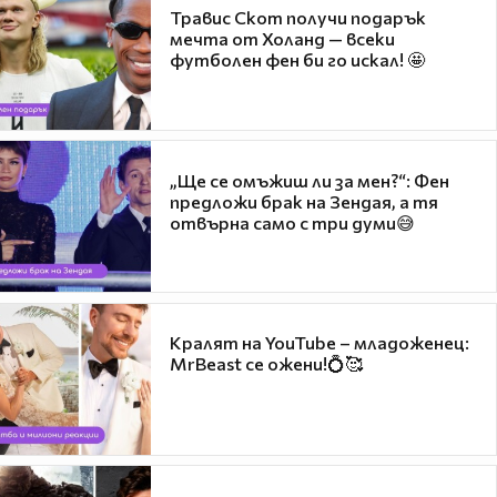
Травис Скот получи подарък
мечта от Холанд — всеки
футболен фен би го искал! 🤩
„Ще се омъжиш ли за мен?“: Фен
предложи брак на Зендая, а тя
отвърна само с три думи😅
Кралят на YouTube – младоженец:
MrBeast се ожени!💍🥰