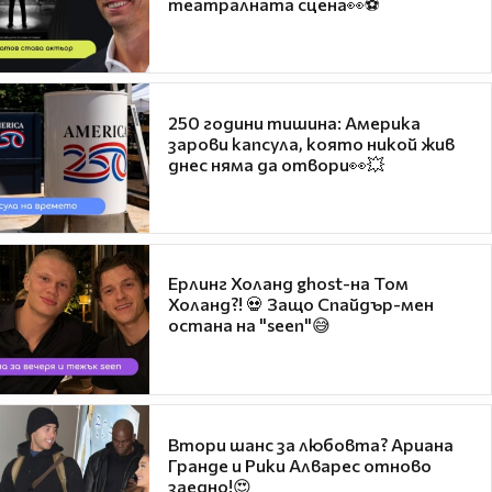
театралната сцена👀⚽
250 години тишина: Америка
зарови капсула, която никой жив
днес няма да отвори👀💥
Ерлинг Холанд ghost-на Том
Холанд?! 💀 Защо Спайдър-мен
остана на "seen"😅
Втори шанс за любовта? Ариана
Гранде и Рики Алварес отново
заедно!😍