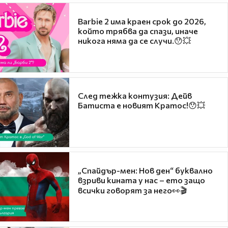
Barbie 2 има краен срок до 2026,
който трябва да спази, иначе
никога няма да се случи.😯💥
След тежка контузия: Дейв
Батиста е новият Кратос!😯💥
„Спайдър-мен: Нов ден“ буквално
взриви кината у нас – ето защо
всички говорят за него👀🎬