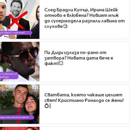
След Брадли Купър, Ирина Шейк
отново е влюбена? Новият мъж
до супермодела разпали лавина от
слухове🧐
Пи Диди излиза по-рано от
затвора? Новата дата вече е
факт!💥
Сватбата, която чакаше целият
свят! Кристиано Роналдо се жени!
💍🍾