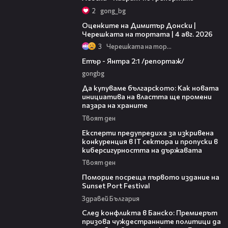
2
gong_bg
16:45
Оценките на Димитър Донски |
Черешката на тортата | 4 авг. 2026
3
Черешката на тортата
06:23
Етър - Янтра 2:1 /репортаж/
gongbg
16:42
Да купуваме българското: Как новата
инициатива на властта ще промени
пазара на храните
Твоят ден
18:30
Експерти предупредиха за изкривена
конкуренция в IT сектора и пропуски в
киберсигурността на държавата
Твоят ден
05:54
Поморие посреща първото издание на
Sunset Port Festival
Здравей България
08:08
След конфликта в Банско: Премиерът
призова чуждестранните политици да