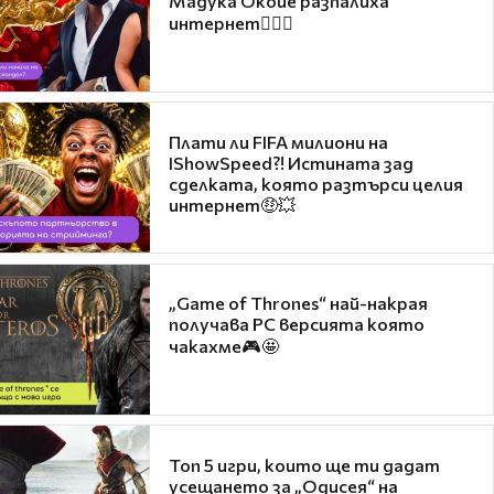
Мадука Окойе разпалиха
интернет❤️‍🔥🔥
Плати ли FIFA милиони на
IShowSpeed?! Истината зад
сделката, която разтърси целия
интернет🤑💥
„Game of Thrones“ най-накрая
получава PC версията която
чакахме🎮🤩
Топ 5 игри, които ще ти дадат
усещането за „Одисея“ на