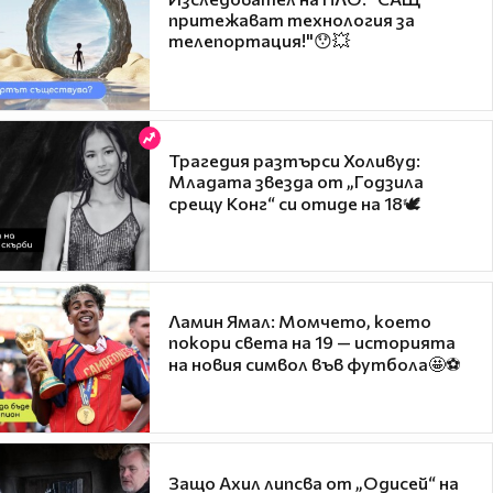
притежават технология за
телепортация!"😯💥
Трагедия разтърси Холивуд:
Младата звезда от „Годзила
срещу Конг“ си отиде на 18🕊️
Ламин Ямал: Момчето, което
покори света на 19 — историята
на новия символ във футбола🤩⚽
Защо Ахил липсва от „Одисей“ на