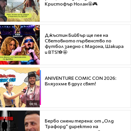
Кристофър Нолан🤩🎮
Джъстин Бийбър ще пее на
Световното първенство по
футбол заедно с Мадона, Шакира
и BTS!⚽🤩
ANIVENTURE COMIC CON 2026:
Влязохме в друг свят!
08:16
Бербо смени терена: от „Олд
Трафорд“ директно на