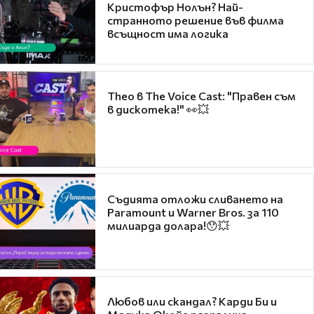
Кристофър Нолън? Най-
странното решение във филма
всъщност има логика
Theo в The Voice Cast: "Правен съм
в дискотека!" 👀💥
Съдията отложи сливането на
Paramount и Warner Bros. за 110
милиарда долара!😯💥
Любов или скандал? Карди Би и