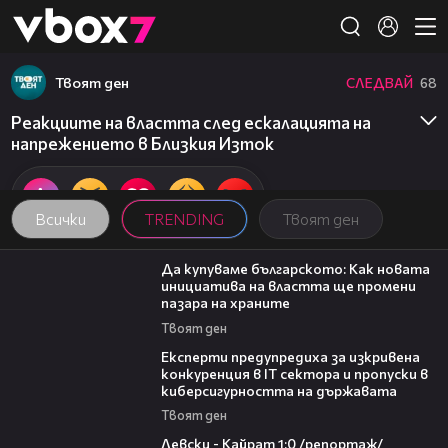
Member of
👾
Твоят ден
СЛЕДВАЙ
68
Реакциите на властта след ескалацията на
напрежението в Близкия Изток
Всички
TRENDING
Твоят ден
16:42
Да купуваме българското: Как новата
инициатива на властта ще промени
пазара на храните
Твоят ден
18:30
Експерти предупредиха за изкривена
конкуренция в IT сектора и пропуски в
киберсигурността на държавата
Твоят ден
05:57
Левски - Кайрат 1:0 /репортаж/