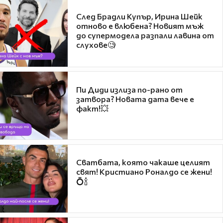
След Брадли Купър, Ирина Шейк
отново е влюбена? Новият мъж
до супермодела разпали лавина от
слухове🧐
Пи Диди излиза по-рано от
затвора? Новата дата вече е
факт!💥
Сватбата, която чакаше целият
свят! Кристиано Роналдо се жени!
💍🍾