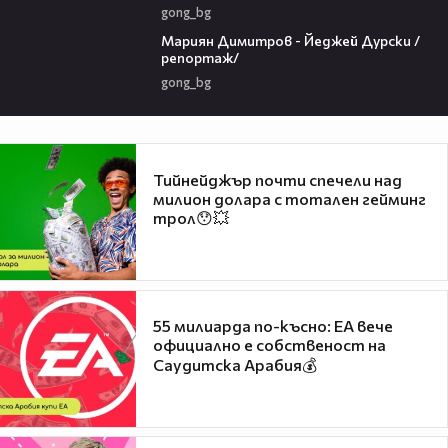
gong_bg
02:08
Мариян Димитров - Йеджей Дурски /
репортаж/
gong_bg
Тийнейджър почти спечели над
милион долара с тотален гейминг
трол😯💥
55 милиарда по-късно: EA вече
официално е собственост на
Саудитска Арабия💰