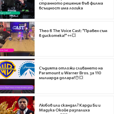
странното решение във филма
всъщност има логика
Theo в The Voice Cast: "Правен съм
в дискотека!" 👀💥
Съдията отложи сливането на
Paramount и Warner Bros. за 110
милиарда долара!😯💥
Любов или скандал? Карди Би и
Мадука Окойе разпалиха