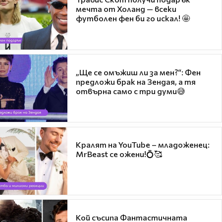
мечта от Холанд — всеки
футболен фен би го искал! 🤩
„Ще се омъжиш ли за мен?“: Фен
предложи брак на Зендая, а тя
отвърна само с три думи😅
Кралят на YouTube – младоженец:
MrBeast се ожени!💍🥰
Кой съсипа Фантастичната