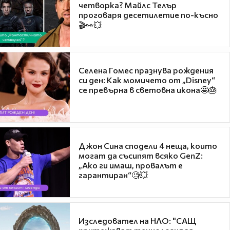
четворка? Майлс Телър
проговаря десетилетие по-късно
🎬👀💥
Селена Гомес празнува рождения
си ден: Как момичето от „Disney“
се превърна в световна икона🤩🎂
Джон Сина сподели 4 неща, които
могат да съсипят всяко GenZ:
„Ако ги имаш, провалът е
гарантиран“🧐💥
Изследовател на НЛО: "САЩ