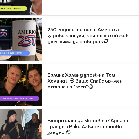
250 години тишина: Америка
зарови капсула, която никой жив
днес няма да отвори👀💥
Ерлинг Холанд ghost-на Том
Холанд?! 💀 Защо Спайдър-мен
остана на "seen"😅
Втори шанс за любовта? Ариана
Гранде и Рики Алварес отново
заедно!😍