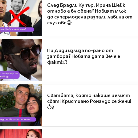
След Брадли Купър, Ирина Шейк
отново е влюбена? Новият мъж
до супермодела разпали лавина от
слухове🧐
Пи Диди излиза по-рано от
затвора? Новата дата вече е
факт!💥
Сватбата, която чакаше целият
свят! Кристиано Роналдо се жени!
💍🍾