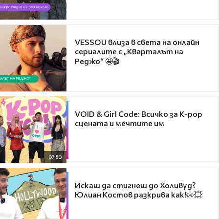
VESSOU влиза в света на онлайн
сериалите с „Кварталът на
Реджо“ 🤩🎬
VOID & Girl Code: Всичко за K-pop
сцената и мечтите им
07:50
Искаш да стигнеш до Холивуд?
Юлиан Костов разкрива как!👀💥