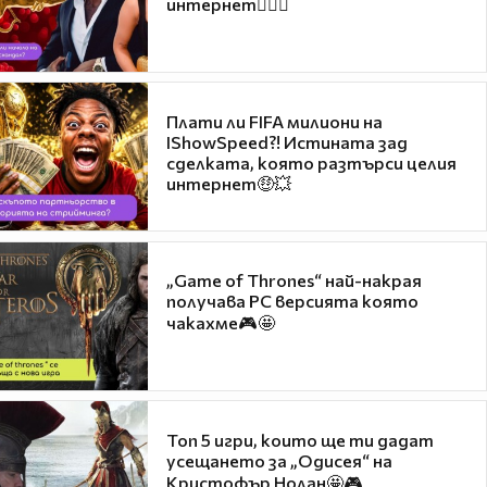
интернет❤️‍🔥🔥
Плати ли FIFA милиони на
IShowSpeed?! Истината зад
сделката, която разтърси целия
интернет🤑💥
„Game of Thrones“ най-накрая
получава PC версията която
чакахме🎮🤩
Топ 5 игри, които ще ти дадат
усещането за „Одисея“ на
Кристофър Нолан🤩🎮