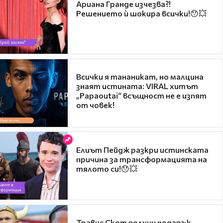
Ариана Гранде изчезва?!
Решението ѝ шокира всички!😯💥
Всички я тананикат, но малцина
знаят истината: VIRAL хитът
„Papaoutai“ всъщност не е изпят
от човек!
Елиът Пейдж разкри истинската
причина за трансформацията на
тялото си!😯💥
Травис Скот получи подарък