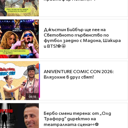
Джъстин Бийбър ще пее на
Световното първенство по
футбол заедно с Мадона, Шакира
и BTS!⚽🤩
ANIVENTURE COMIC CON 2026:
Влязохме в друг свят!
08:16
Бербо смени терена: от „Олд
Трафорд“ директно на
театралната сцена👀⚽