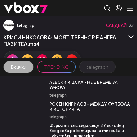
Member of
👾
telegraph
СЛЕДВАЙ
23
КРИСИ НИКОЛОВА: МОЯТ ТРЕНЬОР Е АНГЕЛ
ПАЗИТЕЛ.mp4
Всички
TRENDING
telegraph
31:36
ЛЕВСКИ И ЦСКА - НЕ Е ВРЕМЕ ЗА
УМОРА
telegraph
50:51
РОСЕН КИРИЛОВ - МЕЖДУ ФУТБОЛА
И ИСТОРИЯТА
telegraph
00:06
Фирмата със седалище в Лясковец
внедрява роботизирана техника и
изкуствен интелект