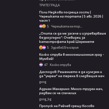
ТРИТЕ ГРАДА
19:25
Поли Недкова посреща гости |
Черешката на тортата | 5 авг. 2026 |
част 1
5
Черешката на тортата
06:38
„Опита се да ме засече и изпреварваше
безразсъдно“: Очевидец за
катастрофата край Шереметя
5
Здравей България
02:16
Колко струва в многомилионния град -
Мумбай!
47
Колко струва
07:35
Десподов: Решението е да излезем и
да "умрем" на терена в следващия мач
gong
00:57
Адриан Манарино: Много труден мач,
радвам се че спечелих
gong_bg
00:28
Пропуск на Райчев срещу Косово