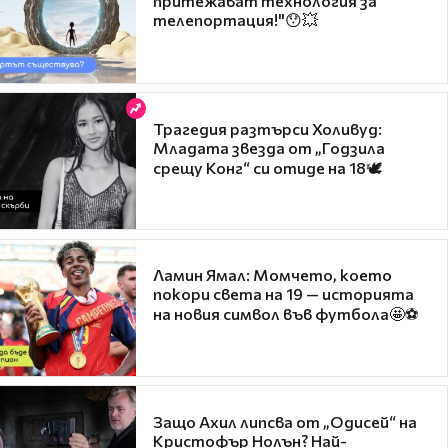
притежават технология за
телепортация!"😯💥
Трагедия разтърси Холивуд:
Младата звезда от „Годзила
срещу Конг“ си отиде на 18🕊️
Ламин Ямал: Момчето, което
покори света на 19 — историята
на новия символ във футбола🤩⚽
Защо Ахил липсва от „Одисей“ на
Кристофър Нолън? Най-