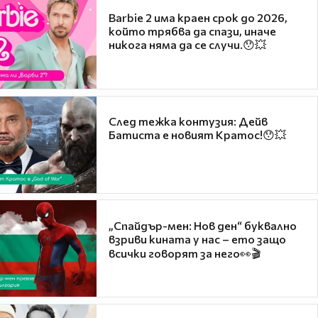
Barbie 2 има краен срок до 2026,
който трябва да спази, иначе
никога няма да се случи.😯💥
След тежка контузия: Дейв
Батиста е новият Кратос!😯💥
„Спайдър-мен: Нов ден“ буквално
взриви кината у нас – ето защо
всички говорят за него👀🎬