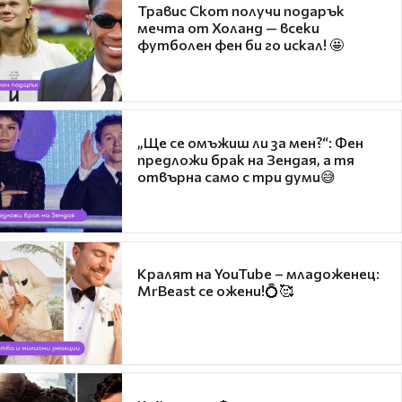
Травис Скот получи подарък
мечта от Холанд — всеки
футболен фен би го искал! 🤩
„Ще се омъжиш ли за мен?“: Фен
предложи брак на Зендая, а тя
отвърна само с три думи😅
Кралят на YouTube – младоженец:
MrBeast се ожени!💍🥰