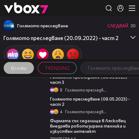
Member of
👾
Голямото преследване
СЛЕДВАЙ
30
Голямото преследване (20.09.2022) - част 2
Всички
TRENDING
Голямото преследван
09:13
Голямото преследване (08.05.2023) -
част 3
8
Голямото преследване
26:42
Голямото преследване (08.05.2023) -
част 2
4
Голямото преследване
00:06
Фирмата със седалище в Лясковец
внедрява роботизирана техника и
изкуствен интелект
ТРИТЕ ГРАДА