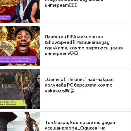
интернет❤️‍🔥🔥
Плати ли FIFA милиони на
IShowSpeed?! Истината зад
сделката, която разтърси целия
интернет🤑💥
„Game of Thrones“ най-накрая
получава PC версията която
чакахме🎮🤩
Топ 5 игри, които ще ти дадат
усещането за „Одисея“ на