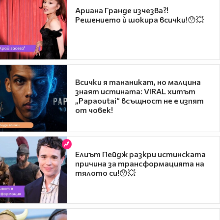
Ариана Гранде изчезва?!
Решението ѝ шокира всички!😯💥
Всички я тананикат, но малцина
знаят истината: VIRAL хитът
„Papaoutai“ всъщност не е изпят
от човек!
Елиът Пейдж разкри истинската
причина за трансформацията на
тялото си!😯💥