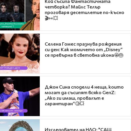
Кой съсипа Фантастичната
четворка? Майлс Телър
проговаря десетилетие по-късно
🎬👀💥
Селена Гомес празнува рождения
си ден: Как момичето от „Disney“
се превърна в световна икона🤩🎂
Джон Сина сподели 4 неща, които
могат да съсипят всяко GenZ:
„Ако ги имаш, провалът е
гарантиран“🧐💥
Изследовател на НЛО: "САЩ