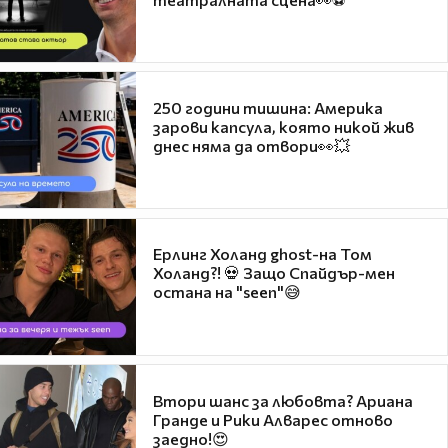
250 години тишина: Америка
зарови капсула, която никой жив
днес няма да отвори👀💥
Ерлинг Холанд ghost-на Том
Холанд?! 💀 Защо Спайдър-мен
остана на "seen"😅
Втори шанс за любовта? Ариана
Гранде и Рики Алварес отново
заедно!😍