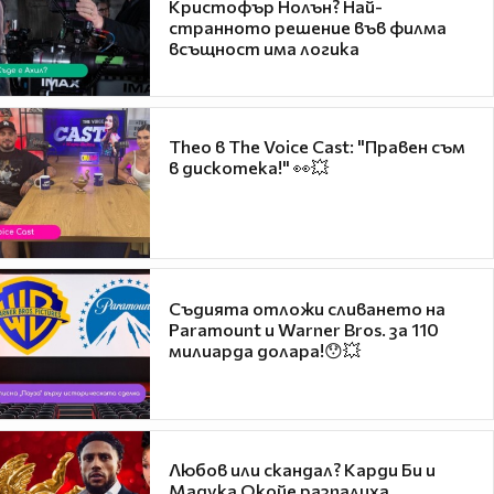
Кристофър Нолън? Най-
странното решение във филма
всъщност има логика
Theo в The Voice Cast: "Правен съм
в дискотека!" 👀💥
Съдията отложи сливането на
Paramount и Warner Bros. за 110
милиарда долара!😯💥
Любов или скандал? Карди Би и
Мадука Окойе разпалиха