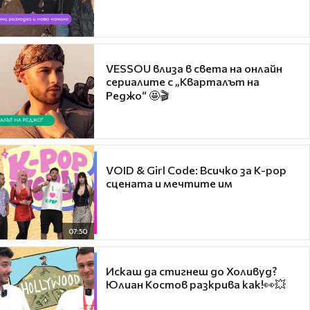
VESSOU влиза в света на онлайн
сериалите с „Кварталът на
Реджо“ 🤩🎬
VOID & Girl Code: Всичко за K-pop
сцената и мечтите им
07:50
Искаш да стигнеш до Холивуд?
Юлиан Костов разкрива как!👀💥