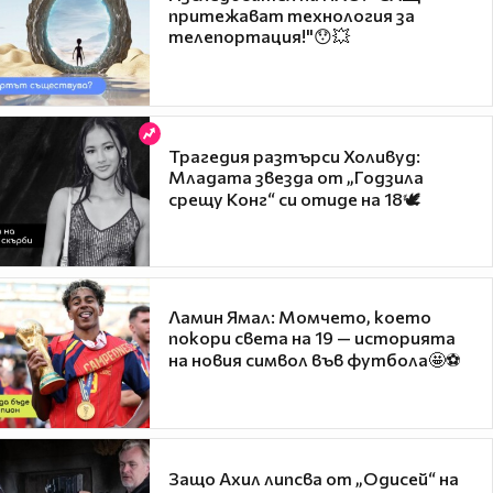
притежават технология за
телепортация!"😯💥
Трагедия разтърси Холивуд:
Младата звезда от „Годзила
срещу Конг“ си отиде на 18🕊️
Ламин Ямал: Момчето, което
покори света на 19 — историята
на новия символ във футбола🤩⚽
Защо Ахил липсва от „Одисей“ на