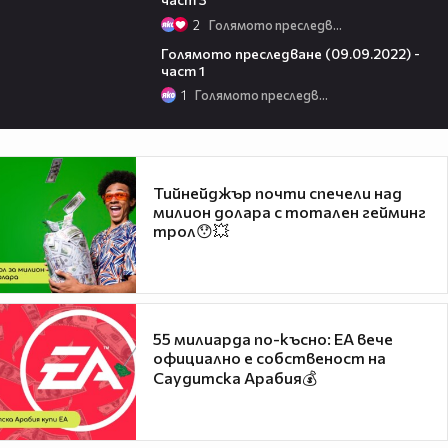
2
Голямото преследване
11:41
Голямото преследване (09.09.2022) -
част 1
1
Голямото преследване
Тийнейджър почти спечели над
милион долара с тотален гейминг
трол😯💥
55 милиарда по-късно: EA вече
официално е собственост на
Саудитска Арабия💰