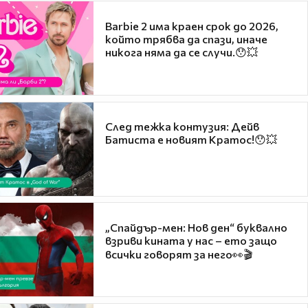
Barbie 2 има краен срок до 2026,
който трябва да спази, иначе
никога няма да се случи.😯💥
След тежка контузия: Дейв
Батиста е новият Кратос!😯💥
„Спайдър-мен: Нов ден“ буквално
взриви кината у нас – ето защо
всички говорят за него👀🎬