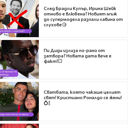
След Брадли Купър, Ирина Шейк
отново е влюбена? Новият мъж
до супермодела разпали лавина от
слухове🧐
Пи Диди излиза по-рано от
затвора? Новата дата вече е
факт!💥
Сватбата, която чакаше целият
свят! Кристиано Роналдо се жени!
💍🍾