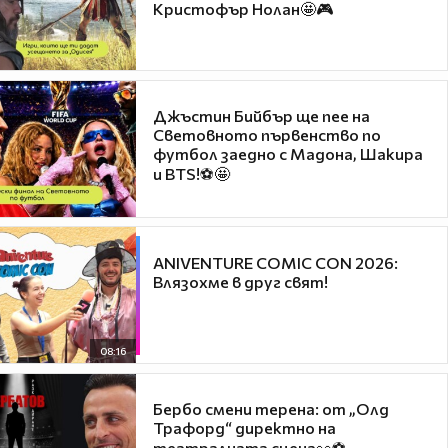
Кристофър Нолан🤩🎮
Джъстин Бийбър ще пее на
Световното първенство по
футбол заедно с Мадона, Шакира
и BTS!⚽🤩
ANIVENTURE COMIC CON 2026:
Влязохме в друг свят!
08:16
Бербо смени терена: от „Олд
Трафорд“ директно на
театралната сцена👀⚽