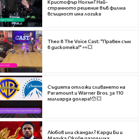
Кристофър Нолън? Най-
странното решение във филма
всъщност има логика
Theo в The Voice Cast: "Правен съм
в дискотека!" 👀💥
Съдията отложи сливането на
Paramount и Warner Bros. за 110
милиарда долара!😯💥
Любов или скандал? Карди Би и
Мадука Окойе разпалиха