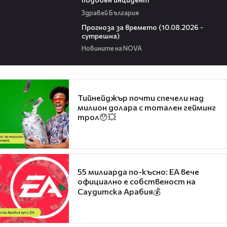
Здравей България
01:37
Прогноза за времето (10.08.2026 -
сутрешна)
Новините на NOVA
Тийнейджър почти спечели над
милион долара с тотален гейминг
трол😯💥
55 милиарда по-късно: EA вече
официално е собственост на
Саудитска Арабия💰