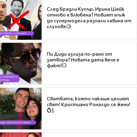
След Брадли Купър, Ирина Шейк
отново е влюбена? Новият мъж
до супермодела разпали лавина от
слухове🧐
Пи Диди излиза по-рано от
затвора? Новата дата вече е
факт!💥
Сватбата, която чакаше целият
свят! Кристиано Роналдо се жени!
💍🍾