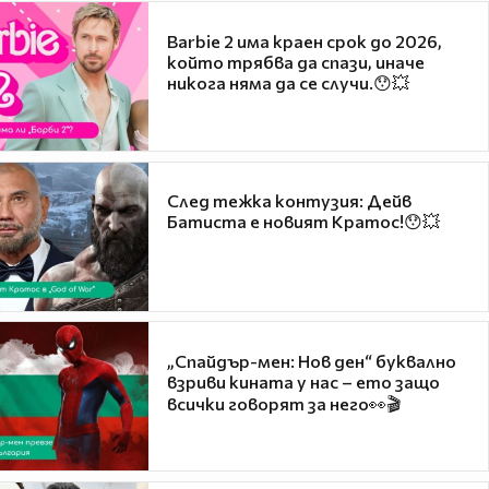
Barbie 2 има краен срок до 2026,
който трябва да спази, иначе
никога няма да се случи.😯💥
След тежка контузия: Дейв
Батиста е новият Кратос!😯💥
„Спайдър-мен: Нов ден“ буквално
взриви кината у нас – ето защо
всички говорят за него👀🎬