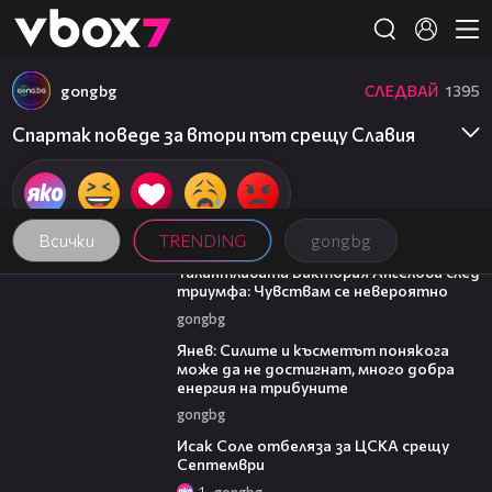
Member of
👾
gongbg
СЛЕДВАЙ
1395
Спартак поведе за втори път срещу Славия
Всички
TRENDING
gongbg
00:39
Талантливата Виктория Ангелова след
триумфа: Чувствам се невероятно
gongbg
03:07
Янев: Силите и късметът понякога
може да не достигнат, много добра
енергия на трибуните
gongbg
01:02
Исак Соле отбеляза за ЦСКА срещу
Септември
1
gongbg