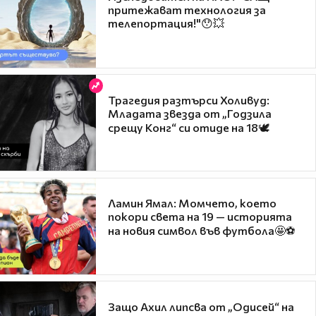
притежават технология за
телепортация!"😯💥
Трагедия разтърси Холивуд:
Младата звезда от „Годзила
срещу Конг“ си отиде на 18🕊️
Ламин Ямал: Момчето, което
покори света на 19 — историята
на новия символ във футбола🤩⚽
Защо Ахил липсва от „Одисей“ на