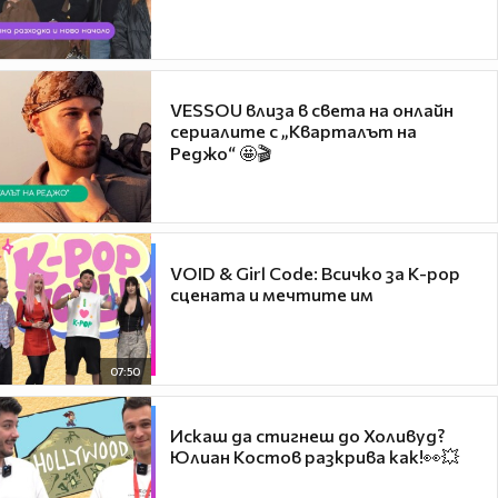
VESSOU влиза в света на онлайн
сериалите с „Кварталът на
Реджо“ 🤩🎬
VOID & Girl Code: Всичко за K-pop
сцената и мечтите им
07:50
Искаш да стигнеш до Холивуд?
Юлиан Костов разкрива как!👀💥