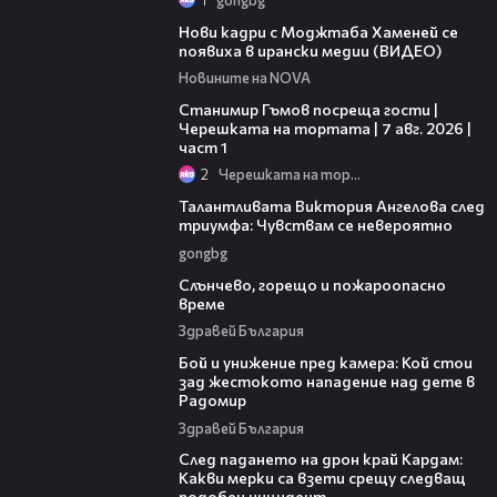
00:14
Нови кадри с Моджтаба Хаменей се
появиха в ирански медии (ВИДЕО)
Новините на NOVA
16:22
Станимир Гъмов посреща гости |
Черешката на тортата | 7 авг. 2026 |
част 1
2
Черешката на тортата
00:39
Талантливата Виктория Ангелова след
триумфа: Чувствам се невероятно
gongbg
04:02
Слънчево, горещо и пожароопасно
време
Здравей България
06:12
Бой и унижение пред камера: Кой стои
зад жестокото нападение над дете в
Радомир
Здравей България
05:56
След падането на дрон край Кардам:
Какви мерки са взети срещу следващ
подобен инцидент