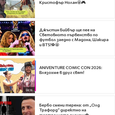
Кристофър Нолан🤩🎮
Джъстин Бийбър ще пее на
Световното първенство по
футбол заедно с Мадона, Шакира
и BTS!⚽🤩
ANIVENTURE COMIC CON 2026:
Влязохме в друг свят!
08:16
Бербо смени терена: от „Олд
Трафорд“ директно на
театралната сцена👀⚽