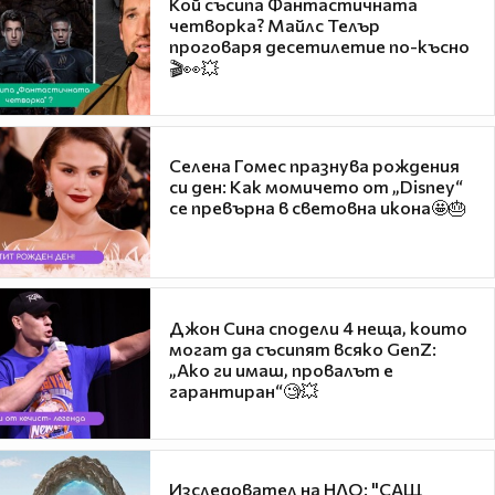
Кой съсипа Фантастичната
четворка? Майлс Телър
проговаря десетилетие по-късно
🎬👀💥
Селена Гомес празнува рождения
си ден: Как момичето от „Disney“
се превърна в световна икона🤩🎂
Джон Сина сподели 4 неща, които
могат да съсипят всяко GenZ:
„Ако ги имаш, провалът е
гарантиран“🧐💥
Изследовател на НЛО: "САЩ