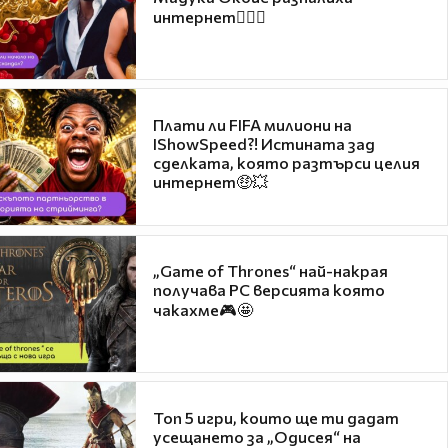
интернет❤️‍🔥🔥
Плати ли FIFA милиони на
IShowSpeed?! Истината зад
сделката, която разтърси целия
интернет🤑💥
„Game of Thrones“ най-накрая
получава PC версията която
чакахме🎮🤩
Топ 5 игри, които ще ти дадат
усещането за „Одисея“ на