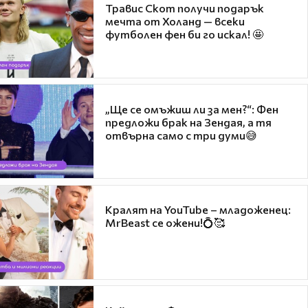
Травис Скот получи подарък
мечта от Холанд — всеки
футболен фен би го искал! 🤩
„Ще се омъжиш ли за мен?“: Фен
предложи брак на Зендая, а тя
отвърна само с три думи😅
Кралят на YouTube – младоженец:
MrBeast се ожени!💍🥰