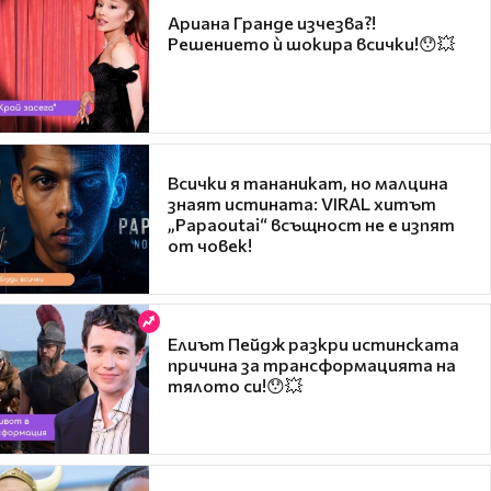
Ариана Гранде изчезва?!
Решението ѝ шокира всички!😯💥
Всички я тананикат, но малцина
знаят истината: VIRAL хитът
„Papaoutai“ всъщност не е изпят
от човек!
Елиът Пейдж разкри истинската
причина за трансформацията на
тялото си!😯💥