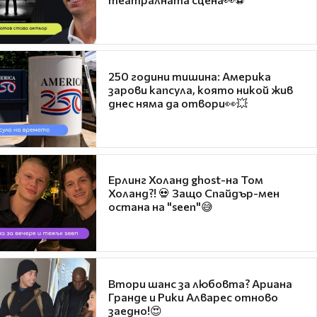
250 години тишина: Америка
зарови капсула, която никой жив
днес няма да отвори👀💥
Ерлинг Холанд ghost-на Том
Холанд?! 💀 Защо Спайдър-мен
остана на "seen"😅
Втори шанс за любовта? Ариана
Гранде и Рики Алварес отново
заедно!😍