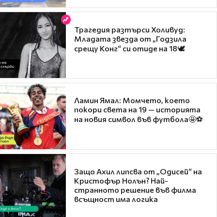
Трагедия разтърси Холивуд:
Младата звезда от „Годзила
срещу Конг“ си отиде на 18🕊️
Ламин Ямал: Момчето, което
покори света на 19 — историята
на новия символ във футбола🤩⚽
Защо Ахил липсва от „Одисей“ на
Кристофър Нолън? Най-
странното решение във филма
всъщност има логика