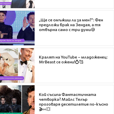
„Ще се омъжиш ли за мен?“: Фен
предложи брак на Зендая, а тя
отвърна само с три думи😅
Кралят на YouTube – младоженец:
MrBeast се ожени!💍🥰
Кой съсипа Фантастичната
четворка? Майлс Телър
проговаря десетилетие по-късно
🎬👀💥