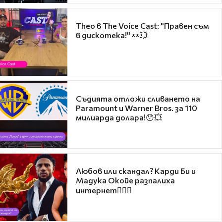
Theo в The Voice Cast: "Правен съм
в дискотека!" 👀💥
Съдията отложи сливането на
Paramount и Warner Bros. за 110
милиарда долара!😯💥
Любов или скандал? Карди Би и
Мадука Окойе разпалиха
интернет❤️‍🔥🔥