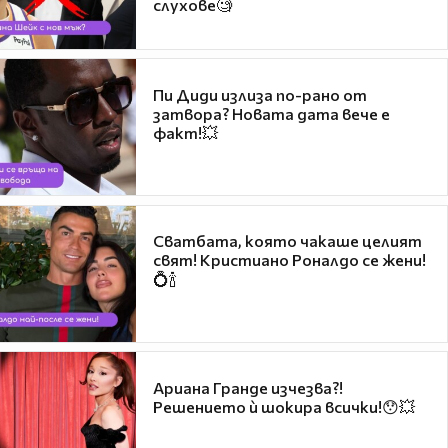
слухове🧐
Пи Диди излиза по-рано от
затвора? Новата дата вече е
факт!💥
Сватбата, която чакаше целият
свят! Кристиано Роналдо се жени!
💍🍾
Ариана Гранде изчезва?!
Решението ѝ шокира всички!😯💥