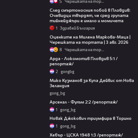
5
Черешката на тортата
09:32
След смъртоносния побой в Пловдив:
Очевидци твърдят, че сред групата
тийнейджъри е имало и момичета
1
Здравей България
14:06
Оценките на Милена Маркова-Маца |
Черешката на тортата | 3 авг. 2026
8
Черешката на тортата
08:36
Арда - Локомотив Пловдив 5:1 /
репортаж/
2
gongbg
05:37
Мико Кузманов за Купа Дейвис от Нова
Зеландия
gong_bg
03:09
Арсенал - Фулъм 2:2 /репортаж/
1
gong_bg
01:05
Новак Джокович триумфира в Торино
1
gong_bg
06:14
Хебър - ЦСКА 1948 1:3 /репортаж/