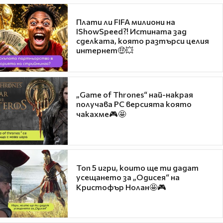
Плати ли FIFA милиони на
IShowSpeed?! Истината зад
сделката, която разтърси целия
интернет🤑💥
„Game of Thrones“ най-накрая
получава PC версията която
чакахме🎮🤩
Топ 5 игри, които ще ти дадат
усещането за „Одисея“ на
Кристофър Нолан🤩🎮