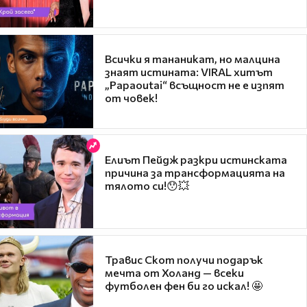
Всички я тананикат, но малцина
знаят истината: VIRAL хитът
„Papaoutai“ всъщност не е изпят
от човек!
Елиът Пейдж разкри истинската
причина за трансформацията на
тялото си!😯💥
Травис Скот получи подарък
мечта от Холанд — всеки
футболен фен би го искал! 🤩