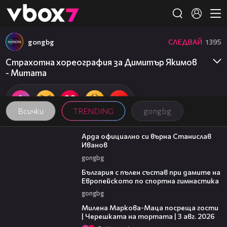
Member of
👾
gongbg
СЛЕДВАЙ
1395
Страхотна хореография за Димитър Якимов
- Митата
Всички
TRENDING
gongbg
00:19
Арда официално си върна Станислав
Иванов
gongbg
00:47
България с пълен състав при дамите на
Европейското по спортна гимнастика
gongbg
20:17
Милена Маркова-Маца посреща гости
| Черешката на тортата | 3 авг. 2026