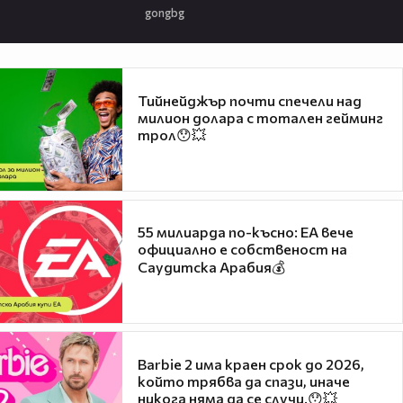
gongbg
Тийнейджър почти спечели над
милион долара с тотален гейминг
трол😯💥
55 милиарда по-късно: EA вече
официално е собственост на
Саудитска Арабия💰
Barbie 2 има краен срок до 2026,
който трябва да спази, иначе
никога няма да се случи.😯💥