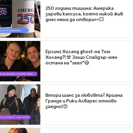
250 години тишина: Америка
зарови капсула, която никой жив
днес няма да отвори👀💥
Ерлинг Холанд ghost-на Том
Холанд?! 💀 Защо Спайдър-мен
остана на "seen"😅
Втори шанс за любовта? Ариана
Гранде и Рики Алварес отново
заедно!😍