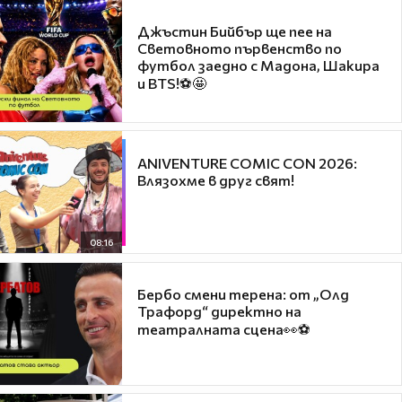
Джъстин Бийбър ще пее на
Световното първенство по
футбол заедно с Мадона, Шакира
и BTS!⚽🤩
ANIVENTURE COMIC CON 2026:
Влязохме в друг свят!
08:16
Бербо смени терена: от „Олд
Трафорд“ директно на
театралната сцена👀⚽