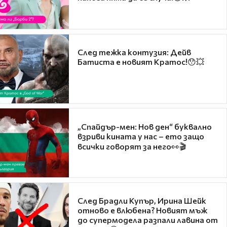
След тежка контузия: Дейв
Батиста е новият Кратос!😯💥
„Спайдър-мен: Нов ден“ буквално
взриви кината у нас – ето защо
всички говорят за него👀🎬
След Брадли Купър, Ирина Шейк
отново е влюбена? Новият мъж
до супермодела разпали лавина от