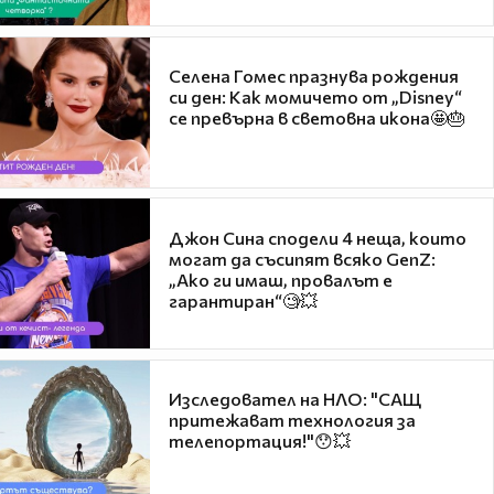
Селена Гомес празнува рождения
си ден: Как момичето от „Disney“
се превърна в световна икона🤩🎂
Джон Сина сподели 4 неща, които
могат да съсипят всяко GenZ:
„Ако ги имаш, провалът е
гарантиран“🧐💥
Изследовател на НЛО: "САЩ
притежават технология за
телепортация!"😯💥