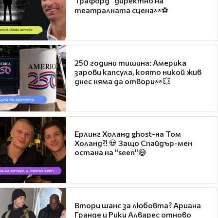
Трафорд“ директно на
театралната сцена👀⚽
250 години тишина: Америка
зарови капсула, която никой жив
днес няма да отвори👀💥
Ерлинг Холанд ghost-на Том
Холанд?! 💀 Защо Спайдър-мен
остана на "seen"😅
Втори шанс за любовта? Ариана
Гранде и Рики Алварес отново