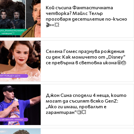
Кой съсипа Фантастичната
четворка? Майлс Телър
проговаря десетилетие по-късно
🎬👀💥
Селена Гомес празнува рождения
си ден: Как момичето от „Disney“
се превърна в световна икона🤩🎂
Джон Сина сподели 4 неща, които
могат да съсипят всяко GenZ:
„Ако ги имаш, провалът е
гарантиран“🧐💥