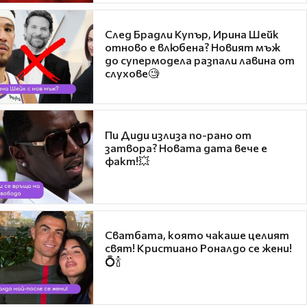
След Брадли Купър, Ирина Шейк
отново е влюбена? Новият мъж
до супермодела разпали лавина от
слухове🧐
Пи Диди излиза по-рано от
затвора? Новата дата вече е
факт!💥
Сватбата, която чакаше целият
свят! Кристиано Роналдо се жени!
💍🍾