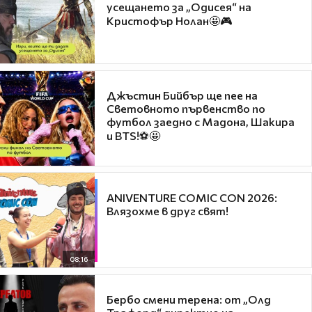
усещането за „Одисея“ на
Кристофър Нолан🤩🎮
Джъстин Бийбър ще пее на
Световното първенство по
футбол заедно с Мадона, Шакира
и BTS!⚽🤩
ANIVENTURE COMIC CON 2026:
Влязохме в друг свят!
08:16
Бербо смени терена: от „Олд