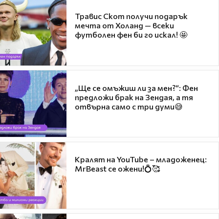
Травис Скот получи подарък
мечта от Холанд — всеки
футболен фен би го искал! 🤩
„Ще се омъжиш ли за мен?“: Фен
предложи брак на Зендая, а тя
отвърна само с три думи😅
Кралят на YouTube – младоженец:
MrBeast се ожени!💍🥰