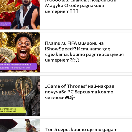
Мадука Окойе разпалиха
интернет❤️‍🔥🔥
Плати ли FIFA милиони на
IShowSpeed?! Истината зад
сделката, която разтърси целия
интернет🤑💥
„Game of Thrones“ най-накрая
получава PC версията която
чакахме🎮🤩
Топ 5 игри, които ще ти дадат