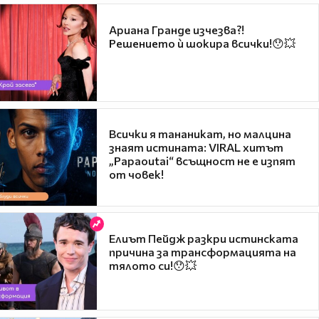
Ариана Гранде изчезва?!
Решението ѝ шокира всички!😯💥
Всички я тананикат, но малцина
знаят истината: VIRAL хитът
„Papaoutai“ всъщност не е изпят
от човек!
Елиът Пейдж разкри истинската
причина за трансформацията на
тялото си!😯💥