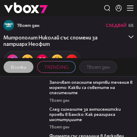
Member of
👾
Твоят ден
СЛЕДВАЙ
68
Митрополит Николай със спомени за
патриарх Неофит
Всички
TRENDING
Твоят ден
03:59
Започват опасните мъртви течения в
морето: Какви са съветите на
спасителите
Твоят ден
28:11
След сигналите за антисемитски
прояви в Банско: Как реагираха
институциите
Твоят ден
00:06
Фирмата със седалище в Лясковец