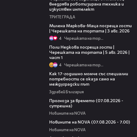
внедрява роботизирана техника и
изкуствен интелект
ТРИТЕ ГРАДА
20:17
Милена Маркова-Маца посреща гости
| Черешката на тортата | 3 авг. 2026
4
Черешката на тортата
19:25
Поли Недкова посреща гости |
Черешката на тортата | 5 авг. 2026 |
част 1
4
Черешката на тортата
07:54
Как 17-годишно момче със специални
потребности се оказа само на
междуградски път
Здравей България
01:46
Прогноза за времето (07.08.2026 -
сутрешна)
Новините на NOVA
03:58
Новините на NOVA (07.08.2026 - 7.00)
Новините на NOVA
00:53