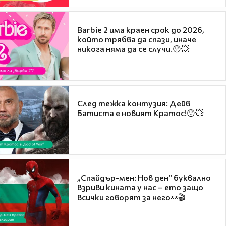
Barbie 2 има краен срок до 2026,
който трябва да спази, иначе
никога няма да се случи.😯💥
След тежка контузия: Дейв
Батиста е новият Кратос!😯💥
„Спайдър-мен: Нов ден“ буквално
взриви кината у нас – ето защо
всички говорят за него👀🎬