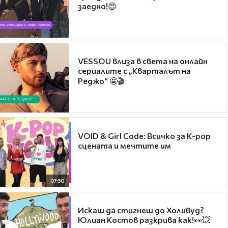
заедно!😍
VESSOU влиза в света на онлайн
сериалите с „Кварталът на
Реджо“ 🤩🎬
VOID & Girl Code: Всичко за K-pop
сцената и мечтите им
07:50
Искаш да стигнеш до Холивуд?
Юлиан Костов разкрива как!👀💥