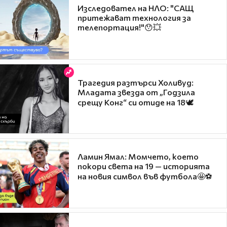
Изследовател на НЛО: "САЩ
притежават технология за
телепортация!"😯💥
Трагедия разтърси Холивуд:
Младата звезда от „Годзила
срещу Конг“ си отиде на 18🕊️
Ламин Ямал: Момчето, което
покори света на 19 — историята
на новия символ във футбола🤩⚽