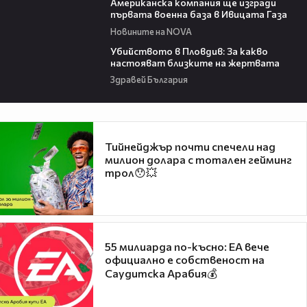
Американска компания ще изгради
първата военна база в Ивицата Газа
Новините на NOVA
11:38
Убийството в Пловдив: За какво
настояват близките на жертвата
Здравей България
Тийнейджър почти спечели над
милион долара с тотален гейминг
трол😯💥
55 милиарда по-късно: EA вече
официално е собственост на
Саудитска Арабия💰