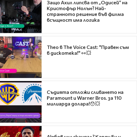
Защо Ахил липсва от „Одисей“ на
Кристофър Нолън? Най-
странното решение във филма
всъщност има логика
Theo в The Voice Cast: "Правен съм
в дискотека!" 👀💥
Съдията отложи сливането на
Paramount и Warner Bros. за 110
милиарда долара!😯💥
Любов или скандал? Карди Би и