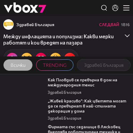
Member of
👾
Здравей България
СЛЕДВАЙ
1816
Между инфлацията и популизма: Какви мерки
работят и кои вредят на пазара
Всички
TRENDING
Здравей България
03:09
Как Пловдив се превърна в дом на
международния тенис
Здравей България
04:11
„Живей красиво”: Как цветята могат
да се превърнат в най-стилната
декорация у дома
Здравей България
00:06
Фирмата със седалище в Лясковец
внедрява роботизирана техника и