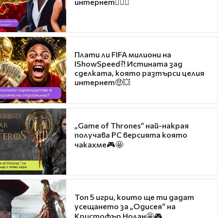
интернет❤️‍🔥🔥
Плати ли FIFA милиони на
IShowSpeed?! Истината зад
сделката, която разтърси целия
интернет🤑💥
„Game of Thrones“ най-накрая
получава PC версията която
чакахме🎮🤩
Топ 5 игри, които ще ти дадат
усещането за „Одисея“ на
Кристофър Нолан🤩🎮