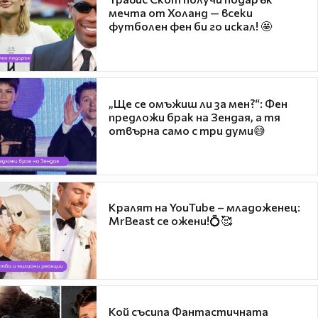
мечта от Холанд — всеки
футболен фен би го искал! 🤩
„Ще се омъжиш ли за мен?“: Фен
предложи брак на Зендая, а тя
отвърна само с три думи😅
Кралят на YouTube – младоженец:
MrBeast се ожени!💍🥰
Кой съсипа Фантастичната