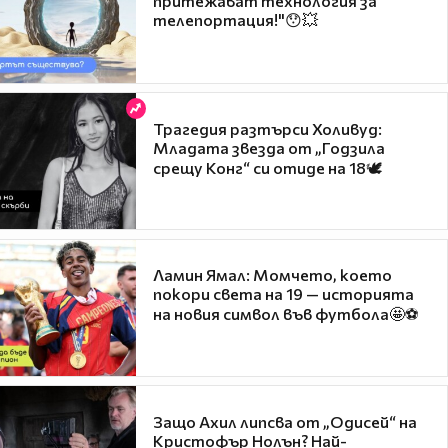
притежават технология за
телепортация!"😯💥
Трагедия разтърси Холивуд:
Младата звезда от „Годзила
срещу Конг“ си отиде на 18🕊️
Ламин Ямал: Момчето, което
покори света на 19 — историята
на новия символ във футбола🤩⚽
Защо Ахил липсва от „Одисей“ на
Кристофър Нолън? Най-