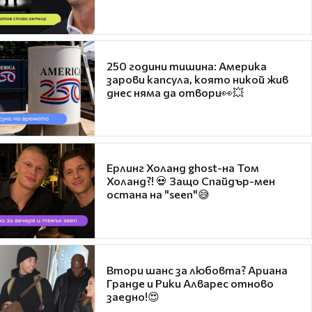
250 години тишина: Америка
зарови капсула, която никой жив
днес няма да отвори👀💥
Ерлинг Холанд ghost-на Том
Холанд?! 💀 Защо Спайдър-мен
остана на "seen"😅
Втори шанс за любовта? Ариана
Гранде и Рики Алварес отново
заедно!😍