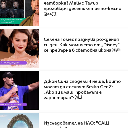
четворка? Майлс Телър
проговаря десетилетие по-късно
🎬👀💥
Селена Гомес празнува рождения
си ден: Как момичето от „Disney“
се превърна в световна икона🤩🎂
Джон Сина сподели 4 неща, които
могат да съсипят всяко GenZ:
„Ако ги имаш, провалът е
гарантиран“🧐💥
Изследовател на НЛО: "САЩ