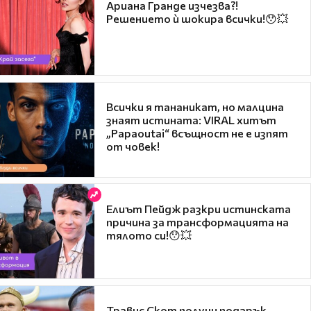
Ариана Гранде изчезва?!
Решението ѝ шокира всички!😯💥
Всички я тананикат, но малцина
знаят истината: VIRAL хитът
„Papaoutai“ всъщност не е изпят
от човек!
Елиът Пейдж разкри истинската
причина за трансформацията на
тялото си!😯💥
Травис Скот получи подарък