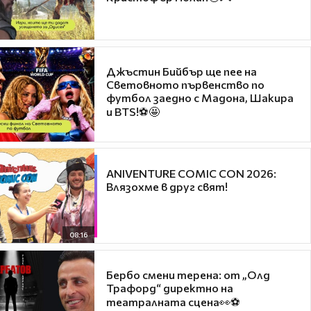
Джъстин Бийбър ще пее на
Световното първенство по
футбол заедно с Мадона, Шакира
и BTS!⚽🤩
ANIVENTURE COMIC CON 2026:
Влязохме в друг свят!
08:16
Бербо смени терена: от „Олд
Трафорд“ директно на
театралната сцена👀⚽