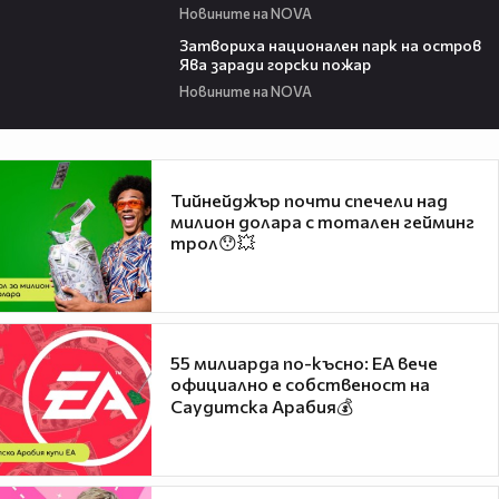
Новините на NOVA
00:50
Затвориха национален парк на остров
Ява заради горски пожар
Новините на NOVA
Тийнейджър почти спечели над
милион долара с тотален гейминг
трол😯💥
55 милиарда по-късно: EA вече
официално е собственост на
Саудитска Арабия💰