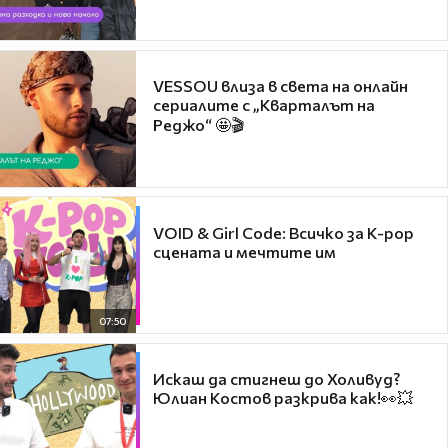
VESSOU влиза в света на онлайн
сериалите с „Кварталът на
Реджо“ 🤩🎬
VOID & Girl Code: Всичко за K-pop
сцената и мечтите им
07:50
Искаш да стигнеш до Холивуд?
Юлиан Костов разкрива как!👀💥