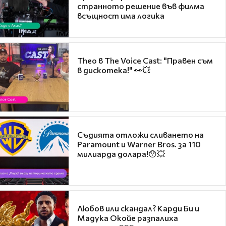
странното решение във филма
всъщност има логика
Theo в The Voice Cast: "Правен съм
в дискотека!" 👀💥
Съдията отложи сливането на
Paramount и Warner Bros. за 110
милиарда долара!😯💥
Любов или скандал? Карди Би и
Мадука Окойе разпалиха