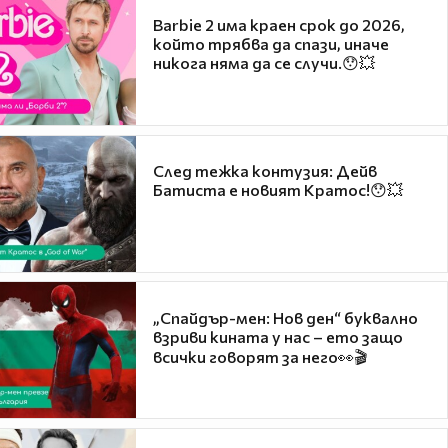
Barbie 2 има краен срок до 2026,
който трябва да спази, иначе
никога няма да се случи.😯💥
След тежка контузия: Дейв
Батиста е новият Кратос!😯💥
„Спайдър-мен: Нов ден“ буквално
взриви кината у нас – ето защо
всички говорят за него👀🎬