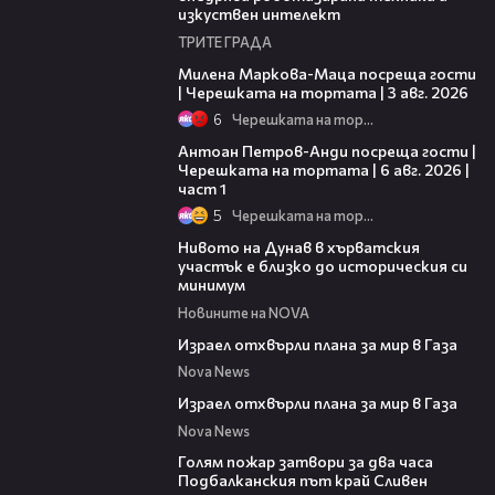
изкуствен интелект
ТРИТЕ ГРАДА
20:17
Милена Маркова-Маца посреща гости
| Черешката на тортата | 3 авг. 2026
6
Черешката на тортата
19:09
Антоан Петров-Анди посреща гости |
Черешката на тортата | 6 авг. 2026 |
част 1
5
Черешката на тортата
05:15
Нивото на Дунав в хърватския
участък е близко до историческия си
минимум
Новините на NOVA
00:46
Израел отхвърли плана за мир в Газа
Nova News
00:46
Израел отхвърли плана за мир в Газа
Nova News
00:36
Голям пожар затвори за два часа
Подбалканския път край Сливен