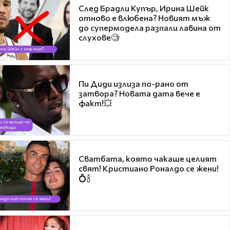
След Брадли Купър, Ирина Шейк
отново е влюбена? Новият мъж
до супермодела разпали лавина от
слухове🧐
Пи Диди излиза по-рано от
затвора? Новата дата вече е
факт!💥
Сватбата, която чакаше целият
свят! Кристиано Роналдо се жени!
💍🍾