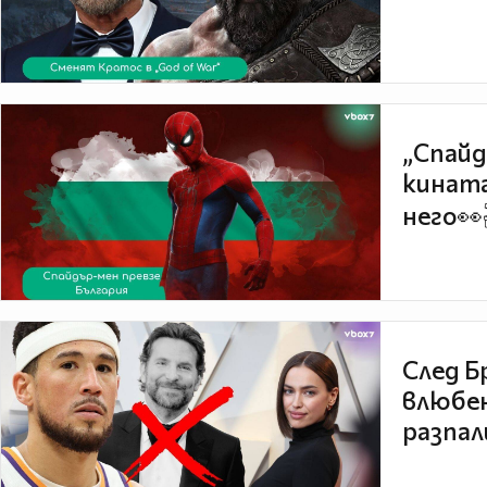
„Спайд
кината
него👀
След Б
влюбен
разпал