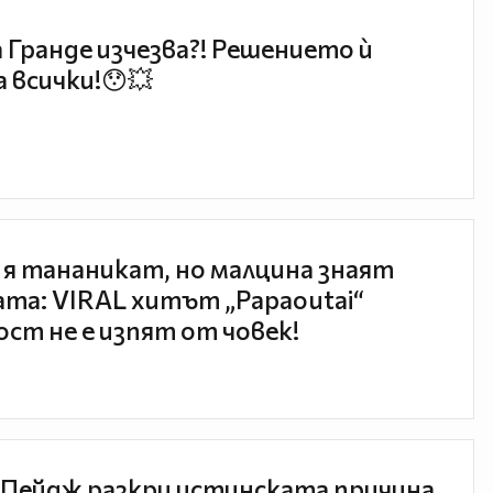
 Гранде изчезва?! Решението ѝ
 всички!😯💥
 я тананикат, но малцина знаят
та: VIRAL хитът „Papaoutai“
ст не е изпят от човек!
Пейдж разкри истинската причина