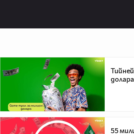
Тийней
долара
55 мил