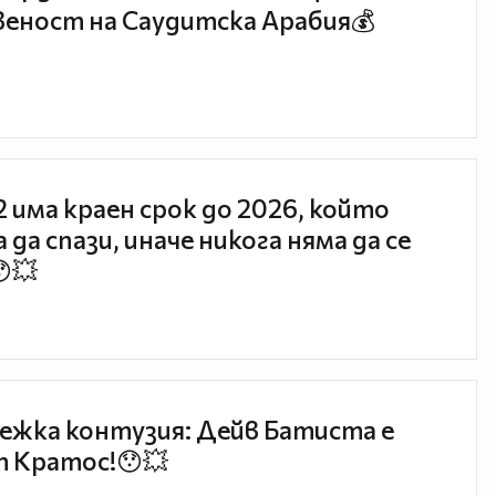
еност на Саудитска Арабия💰
 2 има краен срок до 2026, който
 да спази, иначе никога няма да се
😯💥
ежка контузия: Дейв Батиста е
 Кратос!😯💥