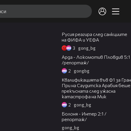
01:28
Русия реагира след санкциите
на ФИФА и УЕФА
3
gong_bg
08:36
Арда - Локомотив Пловдив 5:1
/репортаж/
2
gongbg
05:01
Квалификацията във Ф1 за Гран
При на Саудитска Арабия беше
прекъсната след ужасна
катастрофа на Мик
2
gong_bg
00:56
Болоня - Интер 2:1 /
репортаж/
gong_bg
00:52