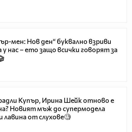
ър-мен: Нов ден“ буквално взриви
 у нас – ето защо всички говорят за
🎬
радли Купър, Ирина Шейк отново е
а? Новият мъж до супермодела
и лавина от слухове🧐