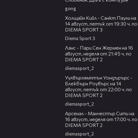
gong
00:36
Холщайн Кийл - Санкт Паули на
14 август, петък от 19:30 ч. по
DIEMA SPORT 3
Diema Sport 3
00:45
Ланс - Пари Сен Жермен на 16
август, неделя от 21:45 ч. по
DIEMA SPORT 2
diemasport_2
00:37
Уулвърхямптън Уондърърс -
Блекбърн Роувърс на 14
август, петък от 22:00 ч. по
DIEMA SPORT 2
diemasport_2
00:38
Арсенал - Манчестър Сити на
16 август, неделя от 17:00 ч. по
DIEMA SPORT 2
diemasport_2