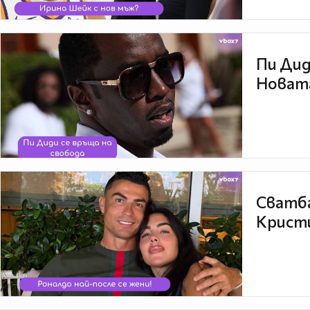
Пи Дид
Новата
Сватба
Кристи