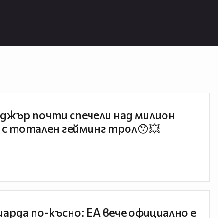
джър почти спечели над милион
 с тотален гейминг трол😯💥
иарда по-късно: EA вече официално е