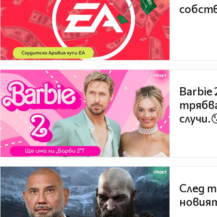
собств
Barbie
трябва
случи.
След т
новият