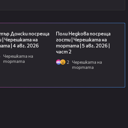
17:43
13:03
тър Донски посреща
Поли Недкова посреща
 | Черешката на
гости | Черешката на
та | 4 авг. 2026
тортата | 5 авг. 2026 |
част 2
4
Черешката на
тортата
2
Черешката на
тортата