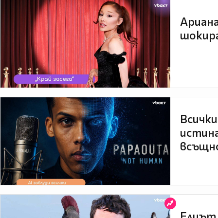
Ариана
шокира
Всички
истина
всъщно
Елиът 