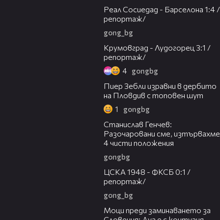
Реал Сосиедад - Барселона 1:4 /
репортаж/
gong_bg
06:51
Крумовград - Лудогорец 3:1 /
репортаж/
4
gongbg
01:40
Пиер Зебли изравни в дербито
на Пловдив с топовен шут
1
gongbg
04:34
Станислав Генчев:
Разочаровани сме, изтървахме
4 чисти положения
gongbg
04:26
ЦСКА 1948 - ФКСБ 0:1 /
репортаж/
gong_bg
02:47
Моци преди заминаването за
Словения: Дуа е с контузия