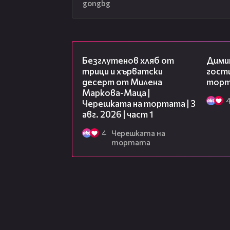
gongbg
16:02
Безглутенов хляб от
Дими
трици и хърватски
гости
десерт от Милена
торта
Маркова-Маца |
Черешката на тортата | 3
авг. 2026 | част 1
4
Черешката на
тортата