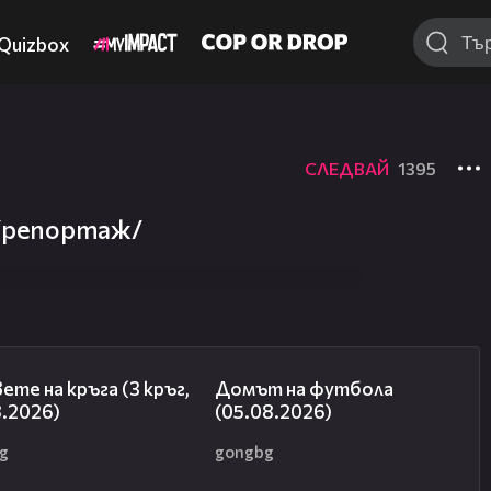
Quizbox
СЛЕДВАЙ
1395
 /репортаж/
27:51
57:58
ете на кръга (3 кръг,
Домът на футбола
8.2026)
(05.08.2026)
g
gongbg