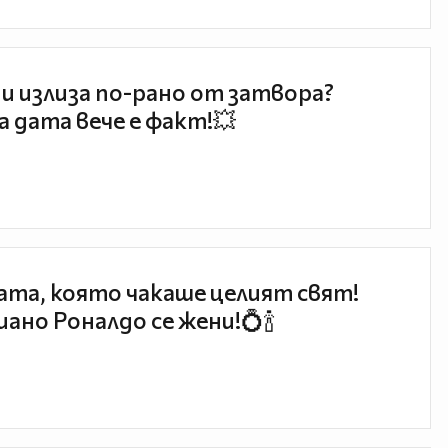
и излиза по-рано от затвора?
 дата вече е факт!💥
та, която чакаше целият свят!
ано Роналдо се жени!💍🍾