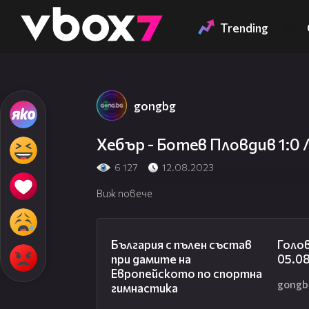
Member of
👾
Trending
gongbg
Хебър - Ботев Пловдив 1:0
6 127
12.08.2023
Виж повече
00:47
България с пълен състав
Голов
при дамите на
05.0
Европейското по спортна
gongb
гимнастика