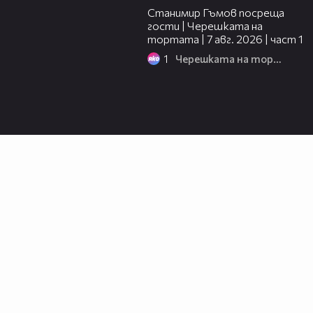
Станимир Гъмов посреща
гости | Черешката на
тортата | 7 авг. 2026 | част 1
1
Черешката на тортата