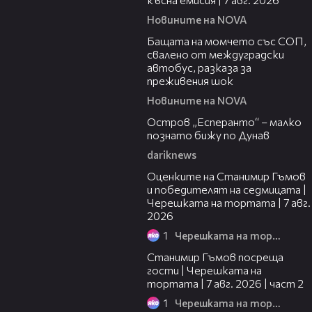
Новините на NOVA
00:30
Бащата на момчето със СОП,
свалено от междуградски
автобус, разказа за
преживения шок
Новините на NOVA
00:04
Остров „Есперанто“ – малко
познато бижу по Дунав
dariknews
02:15
Оценките на Станимир Гъмов
и победителят на седмицата |
Черешката на тортата | 7 авг.
2026
1
Черешката на тортата
12:30
Станимир Гъмов посреща
гости | Черешката на
тортата | 7 авг. 2026 | част 2
1
Черешката на тортата
16:22