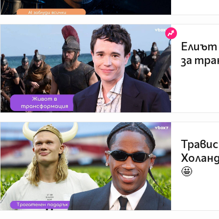
Елиът 
за тра
Травис
Холанд
🤩