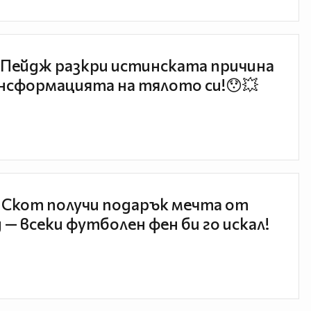
Пейдж разкри истинската причина
нсформацията на тялото си!😯💥
 Скот получи подарък мечта от
 — всеки футболен фен би го искал!