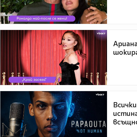
Ариана
шокира
Всички
истина
всъщно