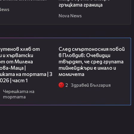
гръцката граница
News
Nova News
16:02
09:32
лутенов хляб от
След смъртоносния побой
и и хърватски
в Пловдив: Очевидци
рт от Милена
твърдят, че сред групата
ова-Маца |
тийнейджъри е имало и
шката на тортата | 3
момичета
2026 | част 1
2
Здравей България
Черешката на
тортата