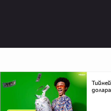
Тийней
долара