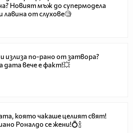
а? Новият мъж до супермодела
и лавина от слухове🧐
и излиза по-рано от затвора?
 дата вече е факт!💥
та, която чакаше целият свят!
ано Роналдо се жени!💍🍾