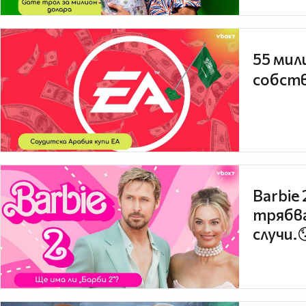
55 мил
собств
Barbie
трябва
случи.