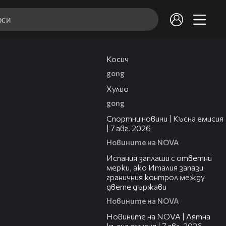
10:17
Косич
gong
09:40
Хулио
gong
03:46
Спортни новини | Късна емисия
| 7 авг. 2026
Новините на NOVA
00:51
Испания заплаши с ответни
мерки, ако Италия запази
граничния контрол между
двете държави
Новините на NOVA
21:18
Новините на NOVA | Лятна
късна емисия | 7 авг. 2026