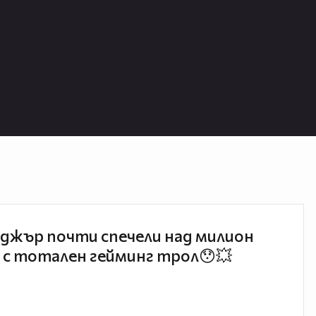
джър почти спечели над милион
 с тотален гейминг трол😯💥