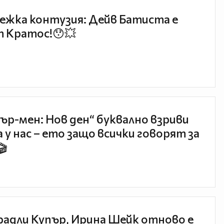
ежка контузия: Дейв Батиста е
 Кратос!😯💥
ър-мен: Нов ден“ буквално взриви
 у нас – ето защо всички говорят за
🎬
радли Купър, Ирина Шейк отново е