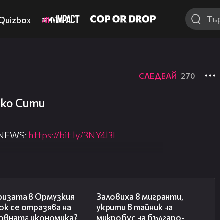
Quizbox
СЛЕДВАЙ
270
ико Сити
 NEWS:
https://bit.ly/3NY4l3I
nova.bg/
//nova.bg/live/news
14:07
00:31
ризата в Ормузкия
Заловиха 8 мигранти,
к се отразява на
укрити в тайник на
овната икономика?
микробус на българо-