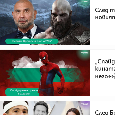
След т
новият
„Спайд
кината
него👀
След Б