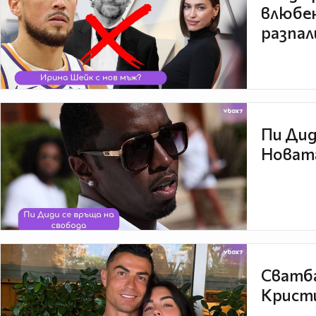
влюбен
разпал
Пи Дид
Новата
Сватба
Кристи