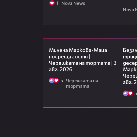
1
Nova News
Nova 
20:17
Милена Маркова-Маца
Безг
посреща гости |
триц
Черешката на тортата | 3
десе
авг. 2026
Марк
Чере
5
Черешката на
авг. 
тортата
5