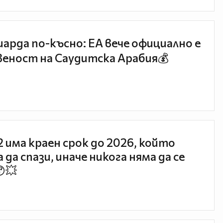
иарда по-късно: EA вече официално е
еност на Саудитска Арабия💰
 2 има краен срок до 2026, който
 да спази, иначе никога няма да се
😯💥