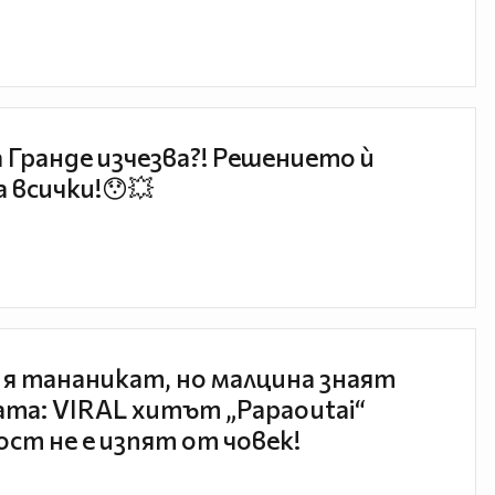
 Гранде изчезва?! Решението ѝ
 всички!😯💥
 я тананикат, но малцина знаят
та: VIRAL хитът „Papaoutai“
ст не е изпят от човек!