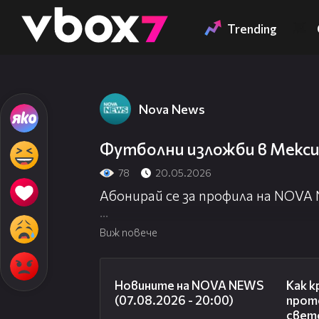
Member of
👾
Trending
Nova News
Футболни изложби в Мекс
78
20.05.2026
Абонирай се за профила на NOVA
Посети официалния сайт:
http://
Виж повече
Гледай NOVA NEWS на живо:
http:
22:56
Новините на NOVA NEWS
Как к
(07.08.2026 - 20:00)
прото
свет