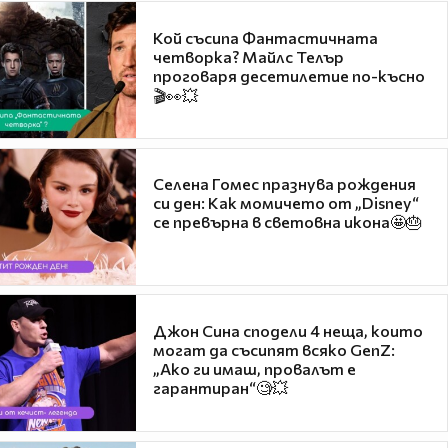
Кой съсипа Фантастичната
четворка? Майлс Телър
проговаря десетилетие по-късно
🎬👀💥
Селена Гомес празнува рождения
си ден: Как момичето от „Disney“
се превърна в световна икона🤩🎂
Джон Сина сподели 4 неща, които
могат да съсипят всяко GenZ:
„Ако ги имаш, провалът е
гарантиран“🧐💥