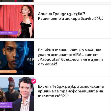
Ариана Гранде изчезва?!
Решението ѝ шокира всички!😯💥
Всички я тананикат, но малцина
знаят истината: VIRAL хитът
„Papaoutai“ всъщност не е изпят
от човек!
Елиът Пейдж разкри истинската
причина за трансформацията на
тялото си!😯💥