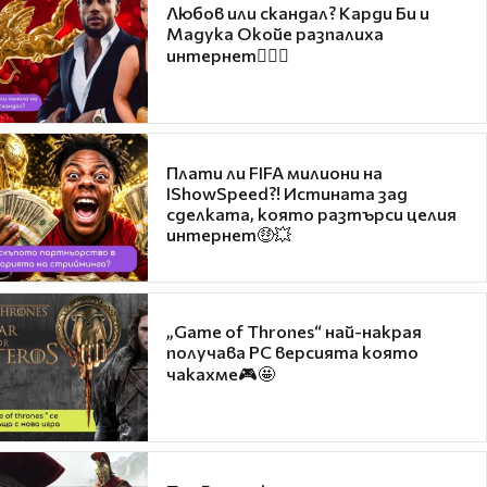
Любов или скандал? Карди Би и
Мадука Окойе разпалиха
интернет❤️‍🔥🔥
Плати ли FIFA милиони на
IShowSpeed?! Истината зад
сделката, която разтърси целия
интернет🤑💥
„Game of Thrones“ най-накрая
получава PC версията която
чакахме🎮🤩