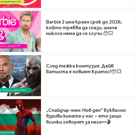
Barbie 2 има краен срок до 2026,
който трябва да спази, иначе
никога няма да се случи.😯💥
След тежка контузия: Дейв
Батиста е новият Кратос!😯💥
„Спайдър-мен: Нов ден“ буквално
взриви кината у нас – ето защо
всички говорят за него👀🎬