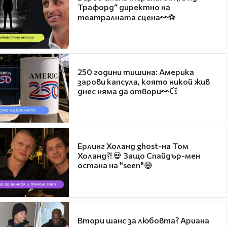
Трафорд“ директно на
театралната сцена👀⚽
250 години тишина: Америка
зарови капсула, която никой жив
днес няма да отвори👀💥
Ерлинг Холанд ghost-на Том
Холанд?! 💀 Защо Спайдър-мен
остана на "seen"😅
Втори шанс за любовта? Ариана