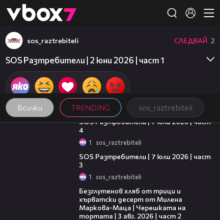
Member of
👾
sos_raztrebiteli
СЛЕДВАЙ
2
SOS Разтребители | 2 юни 2026 | част 1
Всички
TRENDING
sos_raztrebiteli
15:13
SOS Разтребители | 7 юли 2026 | част
4
1
sos_raztrebiteli
16:43
SOS Разтребители | 7 юли 2026 | част
3
1
sos_raztrebiteli
15:35
Безглутенов хляб от трици и
хърватски десерт от Милена
Маркова-Маца | Черешката на
тортата | 3 авг. 2026 | част 2