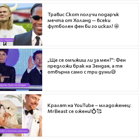
Травис Скот получи подарък
мечта от Холанд — всеки
футболен фен би го искал! 🤩
„Ще се омъжиш ли за мен?“: Фен
предложи брак на Зендая, а тя
отвърна само с три думи😅
Кралят на YouTube – младоженец:
MrBeast се ожени!💍🥰