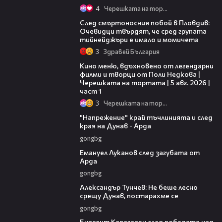
4
Черешката на тортата
09:32
След смъртоносния побой в Пловдив:
Очевидци твърдят, че сред групата
тийнейджъри е имало и момичета
3
Здравей България
15:39
Кино меню, вдъхновено от легендарни
филми и творци от Поли Недкова |
Черешката на тортата | 5 авг. 2026 |
част 1
3
Черешката на тортата
00:37
"Напрежение" край тъчлинията и след
края на Дунав - Арда
gongbg
03:53
Емануел Луканов след загубата от
Арда
gongbg
02:50
Александър Тунчев: Не беше лесно
срещу Дунав, постарахме се
gongbg
02:39
Бирсент Карагарен след победата над