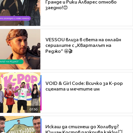
Гранде и Рики Алварес отново
заедно!😍
VESSOU влиза в света на онлайн
сериалите с „Кварталът на
Реджо“ 🤩🎬
VOID & Girl Code: Всичко за K-pop
сцената и мечтите им
07:50
Искаш да стигнеш до Холивуд?
Юлиан Костов разкрива как!👀💥