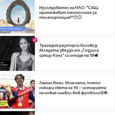
Изследовател на НЛО: "САЩ
притежават технология за
телепортация!"😯💥
Трагедия разтърси Холивуд:
Младата звезда от „Годзила
срещу Конг“ си отиде на 18🕊️
Ламин Ямал: Момчето, което
покори света на 19 — историята
на новия символ във футбола🤩⚽