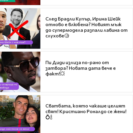
След Брадли Купър, Ирина Шейк
отново е влюбена? Новият мъж
до супермодела разпали лавина от
слухове🧐
Пи Диди излиза по-рано от
затвора? Новата дата вече е
факт!💥
Сватбата, която чакаше целият
свят! Кристиано Роналдо се жени!
💍🍾