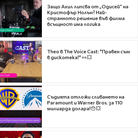
Защо Ахил липсва от „Одисей“ на
Кристофър Нолън? Най-
странното решение във филма
всъщност има логика
Theo в The Voice Cast: "Правен съм
в дискотека!" 👀💥
Съдията отложи сливането на
Paramount и Warner Bros. за 110
милиарда долара!😯💥