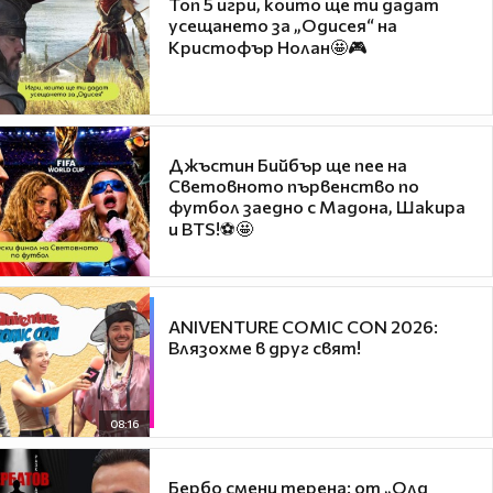
Топ 5 игри, които ще ти дадат
усещането за „Одисея“ на
Кристофър Нолан🤩🎮
Джъстин Бийбър ще пее на
Световното първенство по
футбол заедно с Мадона, Шакира
и BTS!⚽🤩
ANIVENTURE COMIC CON 2026:
Влязохме в друг свят!
08:16
Бербо смени терена: от „Олд