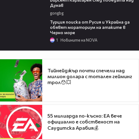
Дунав
gongbg
03:02
Турция поиска от Русия и Украйна да
обявят мораториум на атаките в
Черно море
1
Новините на NOVA
Тийнейджър почти спечели над
милион долара с тотален гейминг
трол😯💥
55 милиарда по-късно: EA вече
официално е собственост на
Саудитска Арабия💰