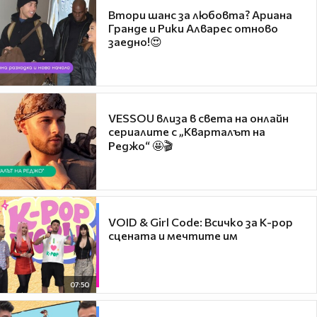
Втори шанс за любовта? Ариана
Гранде и Рики Алварес отново
заедно!😍
VESSOU влиза в света на онлайн
сериалите с „Кварталът на
Реджо“ 🤩🎬
VOID & Girl Code: Всичко за K-pop
сцената и мечтите им
07:50