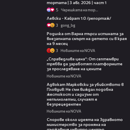
тортата | 3 авг. 2026 | част 1
5
Черешката на тортата
05:57
Левски - Кайрат 1:0 /репортаж/
3
gong_bg
03:09
Родилка от Варна търси истината за
внезапната смърт на детето си в края
на 9 месец
3
Новините на NOVA
03:12
„Справедлива цена“: От септември
трябва да заработят платформите
за проследяване на цените
Новините на NOVA
01:06
Адвокат Марковски за убийството в
Пловдив: Не съм виждал подобна
жестокост и садизъм от
непълнолетни, случаят е
безпрецедентен
Новините на NOVA
00:50
Спорове около идеята на Здравното
министерство за промяна на
държавния инвитро център