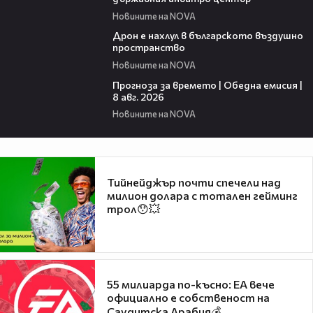
Новините на NOVA
07:30
Дрон е нахлул в българското въздушно
пространство
Новините на NOVA
02:03
Прогноза за времето | Обедна емисия |
8 авг. 2026
Новините на NOVA
Тийнейджър почти спечели над
милион долара с тотален гейминг
трол😯💥
55 милиарда по-късно: EA вече
официално е собственост на
Саудитска Арабия💰