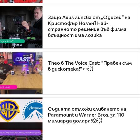
Защо Ахил липсва от „Одисей“ на
Кристофър Нолън? Най-
странното решение във филма
всъщност има логика
Theo в The Voice Cast: "Правен съм
в дискотека!" 👀💥
Съдията отложи сливането на
Paramount и Warner Bros. за 110
милиарда долара!😯💥