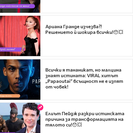
Ариана Гранде изчезва?!
Решението ѝ шокира всички!😯💥
Всички я тананикат, но малцина
знаят истината: VIRAL хитът
„Papaoutai“ всъщност не е изпят
от човек!
Елиът Пейдж разкри истинската
причина за трансформацията на
тялото си!😯💥