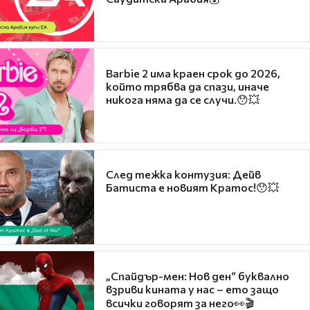
Barbie 2 има краен срок до 2026,
който трябва да спази, иначе
никога няма да се случи.😯💥
След тежка контузия: Дейв
Батиста е новият Кратос!😯💥
„Спайдър-мен: Нов ден“ буквално
взриви кината у нас – ето защо
всички говорят за него👀🎬