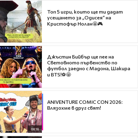
Топ 5 игри, които ще ти дадат
усещането за „Одисея“ на
Кристофър Нолан🤩🎮
Джъстин Бийбър ще пее на
Световното първенство по
футбол заедно с Мадона, Шакира
и BTS!⚽🤩
ANIVENTURE COMIC CON 2026:
Влязохме в друг свят!
08:16