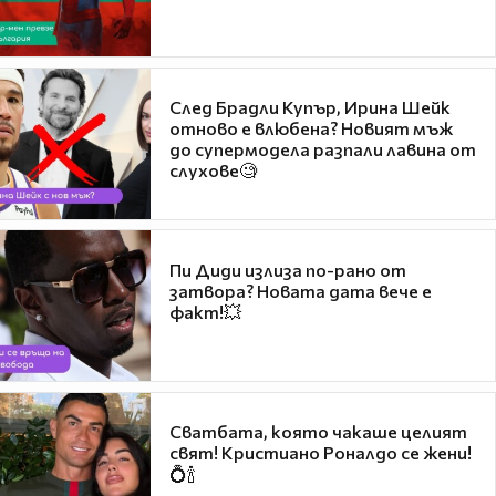
След Брадли Купър, Ирина Шейк
отново е влюбена? Новият мъж
до супермодела разпали лавина от
слухове🧐
Пи Диди излиза по-рано от
затвора? Новата дата вече е
факт!💥
Сватбата, която чакаше целият
свят! Кристиано Роналдо се жени!
💍🍾