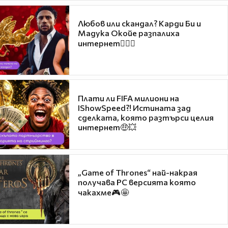
Любов или скандал? Карди Би и
Мадука Окойе разпалиха
интернет❤️‍🔥🔥
Плати ли FIFA милиони на
IShowSpeed?! Истината зад
сделката, която разтърси целия
интернет🤑💥
„Game of Thrones“ най-накрая
получава PC версията която
чакахме🎮🤩