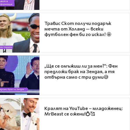
Травис Скот получи подарък
мечта от Холанд — всеки
футболен фен би го искал! 🤩
„Ще се омъжиш ли за мен?“: Фен
предложи брак на Зендая, а тя
отвърна само с три думи😅
Кралят на YouTube – младоженец:
MrBeast се ожени!💍🥰