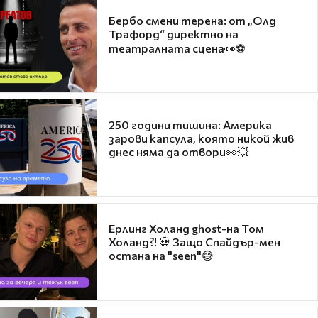
Бербо смени терена: от „Олд
Трафорд“ директно на
театралната сцена👀⚽
250 години тишина: Америка
зарови капсула, която никой жив
днес няма да отвори👀💥
Ерлинг Холанд ghost-на Том
Холанд?! 💀 Защо Спайдър-мен
остана на "seen"😅