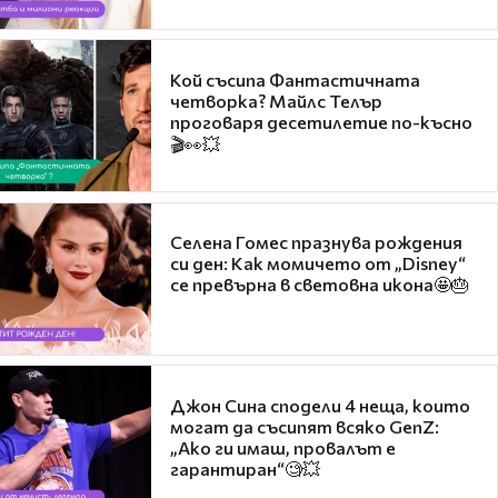
Кой съсипа Фантастичната
четворка? Майлс Телър
проговаря десетилетие по-късно
🎬👀💥
Селена Гомес празнува рождения
си ден: Как момичето от „Disney“
се превърна в световна икона🤩🎂
Джон Сина сподели 4 неща, които
могат да съсипят всяко GenZ:
„Ако ги имаш, провалът е
гарантиран“🧐💥