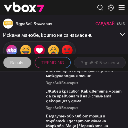
Member of
👾
Здравей България
СЛЕДВАЙ
1816
Искаме мачове, които не са нагласени
Всички
TRENDING
Здравей България
03:09
Как Пловдив се превърна в дом на
международния тенис
Здравей България
04:11
„Живей красиво”: Как цветята могат
да се превърнат в най-стилната
декорация у дома
Здравей България
16:02
Безглутенов хляб от трици и
хърватски десерт от Милена
Маркова-Маца | Черешката на