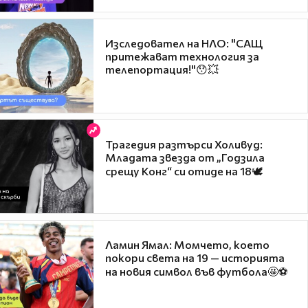
Изследовател на НЛО: "САЩ
притежават технология за
телепортация!"😯💥
Трагедия разтърси Холивуд:
Младата звезда от „Годзила
срещу Конг“ си отиде на 18🕊️
Ламин Ямал: Момчето, което
покори света на 19 — историята
на новия символ във футбола🤩⚽