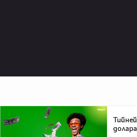
Тийней
долара