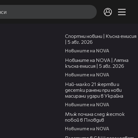
03:37
Спортни новини | Късна емисия
| 5 авг. 2026
Новините на NOVA
20:06
Новините на NOVA | Лятна
късна емисия | 5 авг. 2026
Новините на NOVA
01:14
Най-малко 21 жертви и
десетки ранени при нови
масирани удари в Украйна
Новините на NOVA
01:06
Мъж почина след жесток
побой в Пловдив
Новините на NOVA
00:39
Властите в САЩ разследват