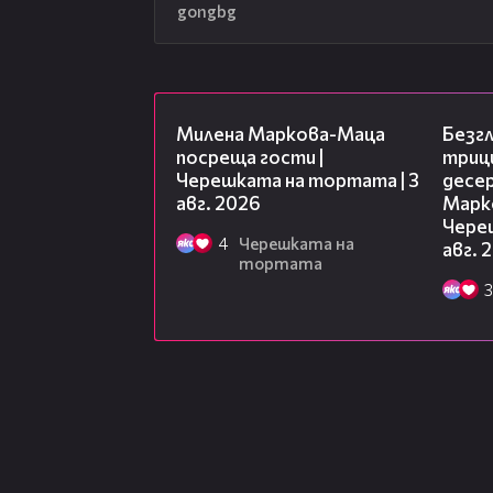
gongbg
20:17
Милена Маркова-Маца
Безг
посреща гости |
триц
Черешката на тортата | 3
десе
авг. 2026
Марк
Чере
4
Черешката на
авг. 
тортата
3