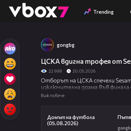
Member of
👾
Trending
gongbg
ЦСКА вдигна трофея от Se
22 998
20.05.2026
Отборът на ЦСКА спечели Sesam
изключителна драма във финала 
триумфираха в битката на Нацио
Виж повече
изпълнения на дузпи. Редовното
без победител 1:1.
57:58
Домът на футбола
Пътя
(05.08.2026)
gongb