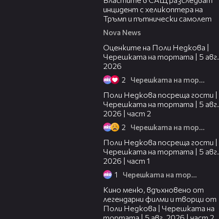
инцидент с хеликоптера на
Тръмп и пътнически самолет
Nova News
02:09
Оценките на Поли Недкова |
Черешката на тортата | 5 авг.
2026
2
Черешката на тортата
13:03
Поли Недкова посреща гости |
Черешката на тортата | 5 авг.
2026 | част 2
2
Черешката на тортата
19:25
Поли Недкова посреща гости |
Черешката на тортата | 5 авг.
2026 | част 1
1
Черешката на тортата
15:31
Кино меню, вдъхновено от
легендарни филми и творци от
Поли Недкова | Черешката на
тортата | 5 авг. 2026 | част 2