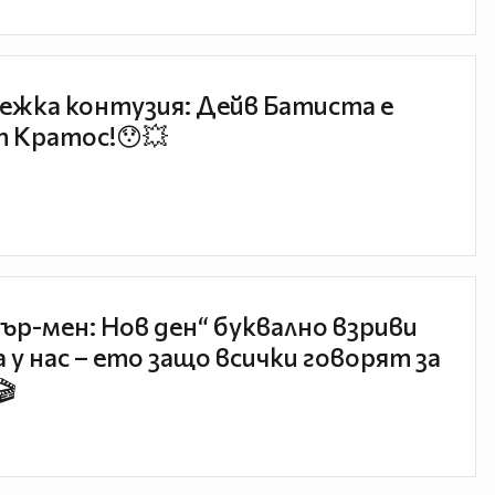
ежка контузия: Дейв Батиста е
 Кратос!😯💥
ър-мен: Нов ден“ буквално взриви
 у нас – ето защо всички говорят за
🎬