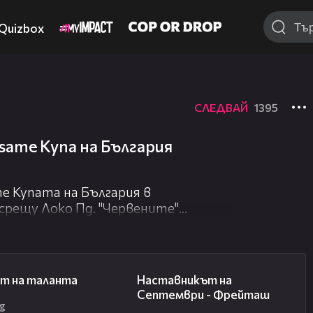
Quizbox
СЛЕДВАЙ
1395
same Купа на България
e Купата на България в
срещу Локо Пд. "Червените"
налния стадион с 5:4 след
 време и продълженията завършиха
18:59
08:59
т на таланта
Наставникът на
Септември - Фрейташ
g