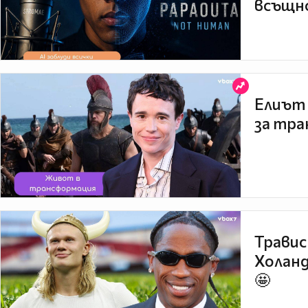
всъщно
Елиът 
за тра
Травис
Холанд
🤩