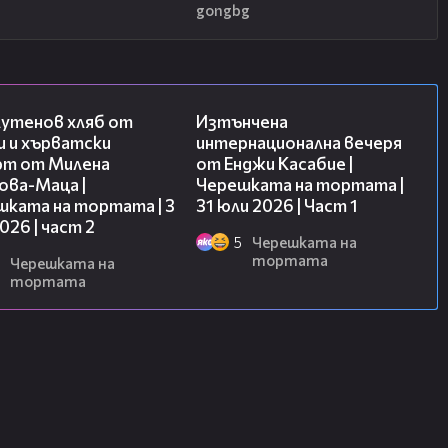
gongbg
15:35
18:07
лутенов хляб от
Изтънчена
и и хърватски
интернационална вечеря
рт от Милена
от Енджи Касабие |
ова-Маца |
Черешката на тортата |
шката на тортата | 3
31 юли 2026 | Част 1
2026 | част 2
5
Черешката на
тортата
Черешката на
тортата