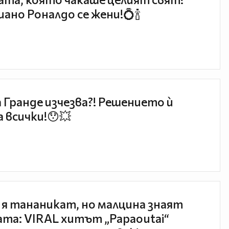
ано Роналдо се жени!💍🍾
 Гранде изчезва?! Решението ѝ
 всички!😯💥
 я тананикат, но малцина знаят
та: VIRAL хитът „Papaoutai“