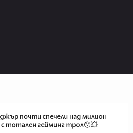
джър почти спечели над милион
 с тотален гейминг трол😯💥