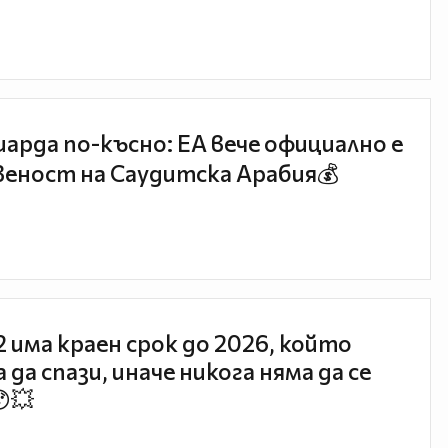
иарда по-късно: EA вече официално е
еност на Саудитска Арабия💰
 2 има краен срок до 2026, който
 да спази, иначе никога няма да се
😯💥