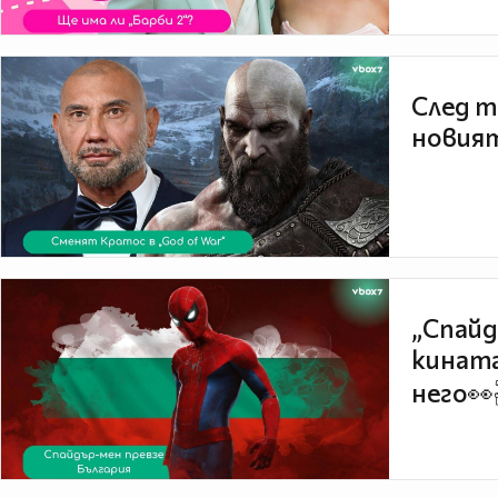
След т
новият
„Спайд
кината
него👀