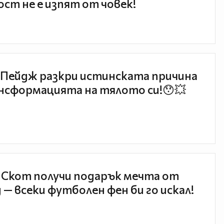
ст не е изпят от човек!
Пейдж разкри истинската причина
нсформацията на тялото си!😯💥
 Скот получи подарък мечта от
 — всеки футболен фен би го искал!