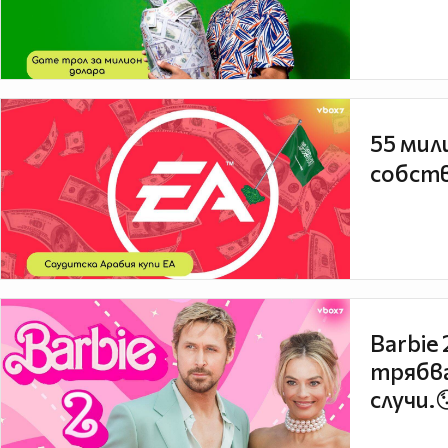
55 мил
собств
Barbie
трябва
случи.