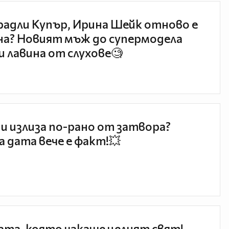
радли Купър, Ирина Шейк отново е
а? Новият мъж до супермодела
и лавина от слухове🧐
и излиза по-рано от затвора?
 дата вече е факт!💥
та, която чакаше целият свят!