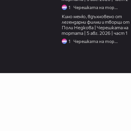
1
Черешката на тортата
15:39
Кино меню, вдъхновено от
легендарни филми и творци от
Поли Недкова | Черешката на
тортата | 5 авг. 2026 | част 1
1
Черешката на тортата