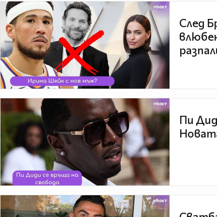
След Б
влюбен
разпал
Пи Дид
Новата
Сватба