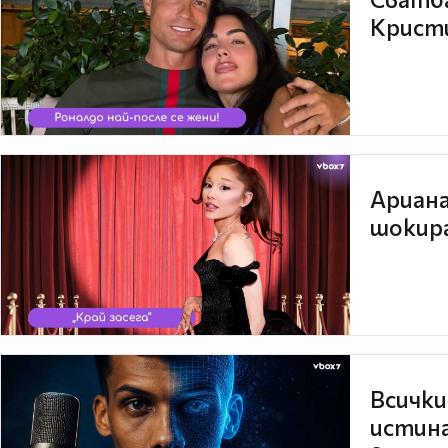
Кристи
Ариана
шокира
Всички
истина