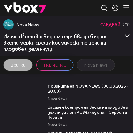
Member of
👾
Nova News
СЛЕДВАЙ
270
Илияна Йотова: Веднага трябва да бъдат
взети мерки срещу космическите цени на
плодове и зеленчуци
Всички
TRENDING
Nova News
23:12
Новините на NOVA NEWS (06.08.2026 -
20:00)
Nova News
01:53
Засилен контрол на вноса на плодове и
зеленчуци от РС Македония, Сърбия и
Турция
Nova News
05:57
Левски - Кайрат 1:0 /репортаж/