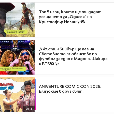
Топ 5 игри, които ще ти дадат
усещането за „Одисея“ на
Кристофър Нолан🤩🎮
Джъстин Бийбър ще пее на
Световното първенство по
футбол заедно с Мадона, Шакира
и BTS!⚽🤩
ANIVENTURE COMIC CON 2026:
Влязохме в друг свят!
08:16