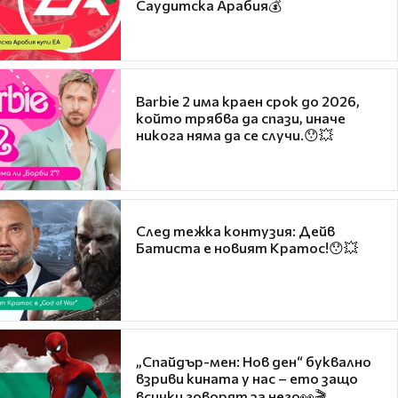
Саудитска Арабия💰
Barbie 2 има краен срок до 2026,
който трябва да спази, иначе
никога няма да се случи.😯💥
След тежка контузия: Дейв
Батиста е новият Кратос!😯💥
„Спайдър-мен: Нов ден“ буквално
взриви кината у нас – ето защо
всички говорят за него👀🎬