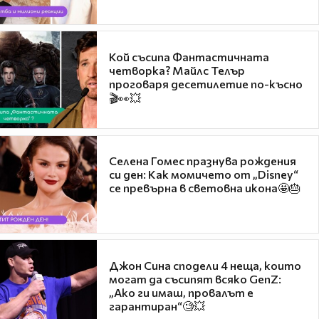
Кой съсипа Фантастичната
четворка? Майлс Телър
проговаря десетилетие по-късно
🎬👀💥
Селена Гомес празнува рождения
си ден: Как момичето от „Disney“
се превърна в световна икона🤩🎂
Джон Сина сподели 4 неща, които
могат да съсипят всяко GenZ:
„Ако ги имаш, провалът е
гарантиран“🧐💥