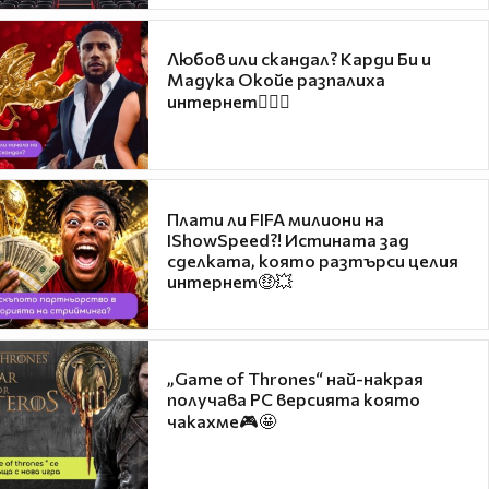
Любов или скандал? Карди Би и
Мадука Окойе разпалиха
интернет❤️‍🔥🔥
Плати ли FIFA милиони на
IShowSpeed?! Истината зад
сделката, която разтърси целия
интернет🤑💥
„Game of Thrones“ най-накрая
получава PC версията която
чакахме🎮🤩