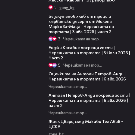
2
gong_bg
15:35
Безглутенов хляб от трици и
хърватски десерт от Милена
Маркова-Маца | Черешката на
тортата | 3 авг. 2026 | част 2
3
Черешката на тортата
16:45
Енджи Касабие посреща гости |
Черешката на тортата | 31 юли 2026 |
Част 2
5
Черешката на тортата
02:47
Оценките на Антоан Петров-Анди |
Черешката на тортата | 6 авг. 2026
Черешката на тортата
11:00
Антоан Петров-Анди посреща гости |
Черешката на тортата | 6 авг. 2026 |
част 2
Черешката на тортата
02:27
Жоел Цварц след Макаби Тел Авив -
ЦСКА
gong_bg