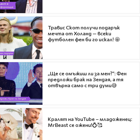
Травис Скот получи подарък
мечта от Холанд — всеки
футболен фен би го искал! 🤩
„Ще се омъжиш ли за мен?“: Фен
предложи брак на Зендая, а тя
отвърна само с три думи😅
Кралят на YouTube – младоженец:
MrBeast се ожени!💍🥰