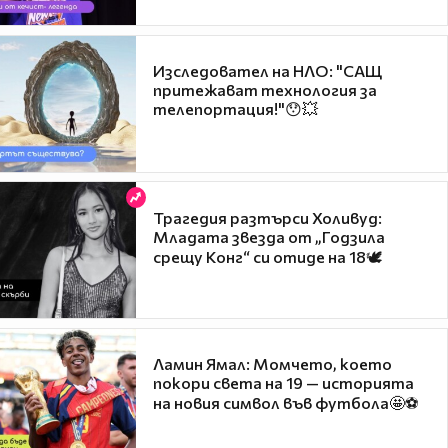
Изследовател на НЛО: "САЩ
притежават технология за
телепортация!"😯💥
Трагедия разтърси Холивуд:
Младата звезда от „Годзила
срещу Конг“ си отиде на 18🕊️
Ламин Ямал: Момчето, което
покори света на 19 — историята
на новия символ във футбола🤩⚽