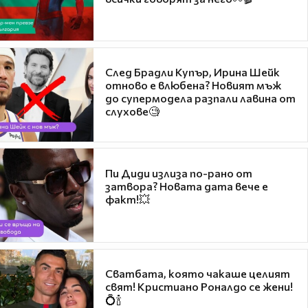
След Брадли Купър, Ирина Шейк
отново е влюбена? Новият мъж
до супермодела разпали лавина от
слухове🧐
Пи Диди излиза по-рано от
затвора? Новата дата вече е
факт!💥
Сватбата, която чакаше целият
свят! Кристиано Роналдо се жени!
💍🍾