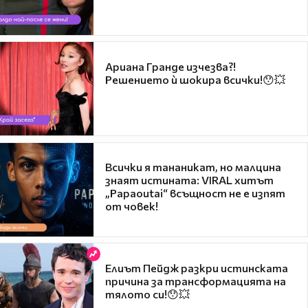
Ариана Гранде изчезва?!
Решението ѝ шокира всички!😯💥
Всички я тананикат, но малцина
знаят истината: VIRAL хитът
„Papaoutai“ всъщност не е изпят
от човек!
Елиът Пейдж разкри истинската
причина за трансформацията на
тялото си!😯💥