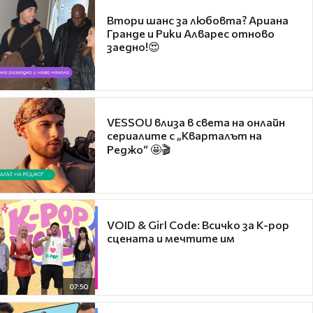
Втори шанс за любовта? Ариана
Гранде и Рики Алварес отново
заедно!😍
VESSOU влиза в света на онлайн
сериалите с „Кварталът на
Реджо“ 🤩🎬
VOID & Girl Code: Всичко за K-pop
сцената и мечтите им
07:50