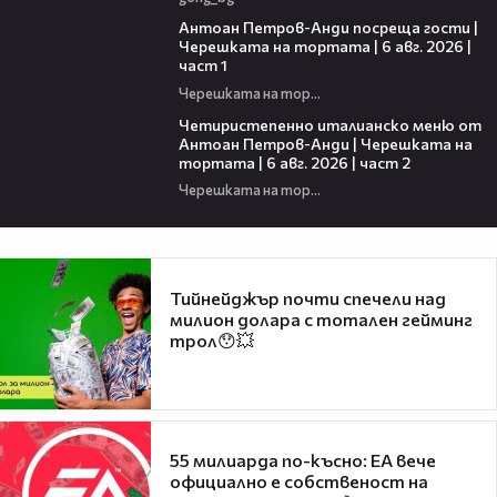
19:09
Антоан Петров-Анди посреща гости |
Черешката на тортата | 6 авг. 2026 |
част 1
Черешката на тортата
17:25
Четиристепенно италианско меню от
Антоан Петров-Анди | Черешката на
тортата | 6 авг. 2026 | част 2
Черешката на тортата
Тийнейджър почти спечели над
милион долара с тотален гейминг
трол😯💥
55 милиарда по-късно: EA вече
официално е собственост на