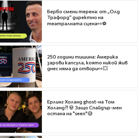
Бербо смени терена: от „Олд
Трафорд“ директно на
театралната сцена👀⚽
250 години тишина: Америка
зарови капсула, която никой жив
днес няма да отвори👀💥
Ерлинг Холанд ghost-на Том
Холанд?! 💀 Защо Спайдър-мен
остана на "seen"😅