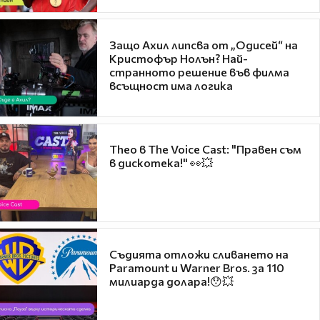
Защо Ахил липсва от „Одисей“ на
Кристофър Нолън? Най-
странното решение във филма
всъщност има логика
Theo в The Voice Cast: "Правен съм
в дискотека!" 👀💥
Съдията отложи сливането на
Paramount и Warner Bros. за 110
милиарда долара!😯💥