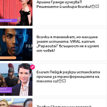
Ариана Гранде изчезва?!
Решението ѝ шокира всички!😯💥
Всички я тананикат, но малцина
знаят истината: VIRAL хитът
„Papaoutai“ всъщност не е изпят
от човек!
Елиът Пейдж разкри истинската
причина за трансформацията на
тялото си!😯💥
Травис Скот получи подарък