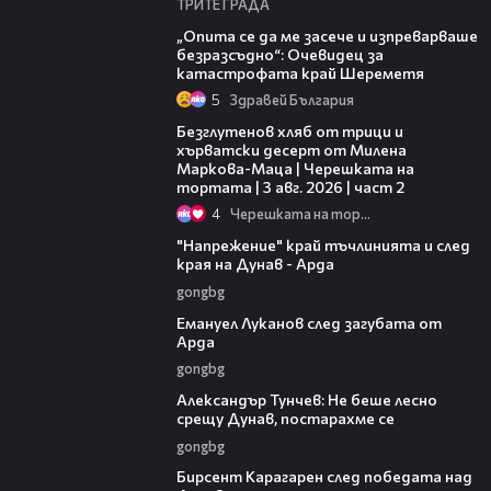
ТРИТЕ ГРАДА
06:38
„Опита се да ме засече и изпреварваше
безразсъдно“: Очевидец за
катастрофата край Шереметя
5
Здравей България
15:35
Безглутенов хляб от трици и
хърватски десерт от Милена
Маркова-Маца | Черешката на
тортата | 3 авг. 2026 | част 2
4
Черешката на тортата
00:37
"Напрежение" край тъчлинията и след
края на Дунав - Арда
gongbg
03:53
Емануел Луканов след загубата от
Арда
gongbg
02:50
Александър Тунчев: Не беше лесно
срещу Дунав, постарахме се
gongbg
02:39
Бирсент Карагарен след победата над