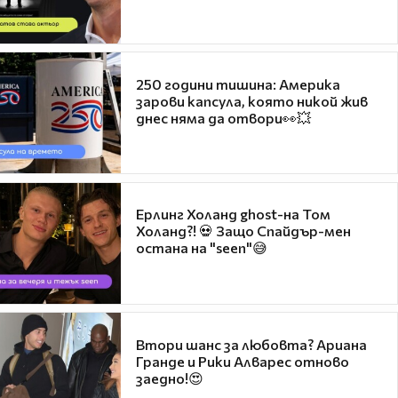
250 години тишина: Америка
зарови капсула, която никой жив
днес няма да отвори👀💥
Ерлинг Холанд ghost-на Том
Холанд?! 💀 Защо Спайдър-мен
остана на "seen"😅
Втори шанс за любовта? Ариана
Гранде и Рики Алварес отново
заедно!😍