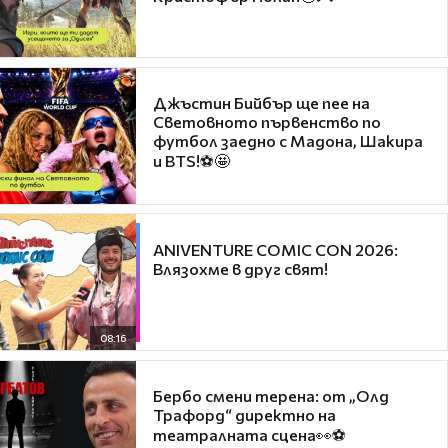
Джъстин Бийбър ще пее на
Световното първенство по
футбол заедно с Мадона, Шакира
и BTS!⚽🤩
ANIVENTURE COMIC CON 2026:
Влязохме в друг свят!
08:16
Бербо смени терена: от „Олд
Трафорд“ директно на
театралната сцена👀⚽