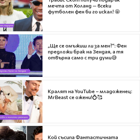
мечта от Холанд — всеки
футболен фен би го искал! 🤩
„Ще се омъжиш ли за мен?“: Фен
предложи брак на Зендая, а тя
отвърна само с три думи😅
Кралят на YouTube – младоженец:
MrBeast се ожени!💍🥰
Кой съсипа Фантастичната