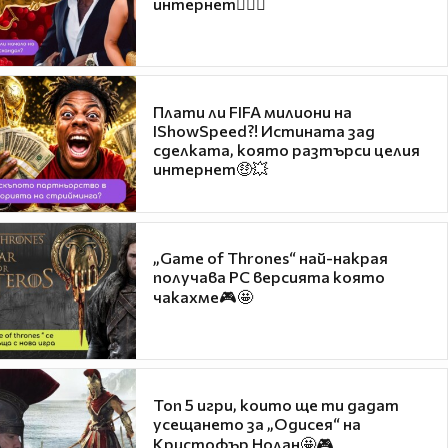
интернет❤️‍🔥🔥
Плати ли FIFA милиони на
IShowSpeed?! Истината зад
сделката, която разтърси целия
интернет🤑💥
„Game of Thrones“ най-накрая
получава PC версията която
чакахме🎮🤩
Топ 5 игри, които ще ти дадат
усещането за „Одисея“ на
Кристофър Нолан🤩🎮