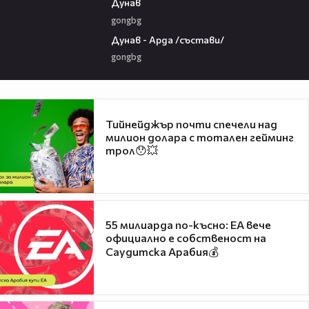
Дунав
gongbg
00:51
Дунав - Арда /състави/
gongbg
Тийнейджър почти спечели над
милион долара с тотален гейминг
трол😯💥
55 милиарда по-късно: EA вече
официално е собственост на
Саудитска Арабия💰