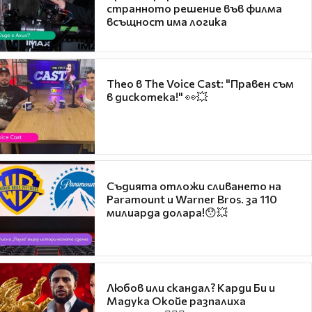
странното решение във филма
всъщност има логика
Theo в The Voice Cast: "Правен съм
в дискотека!" 👀💥
Съдията отложи сливането на
Paramount и Warner Bros. за 110
милиарда долара!😯💥
Любов или скандал? Карди Би и
Мадука Окойе разпалиха