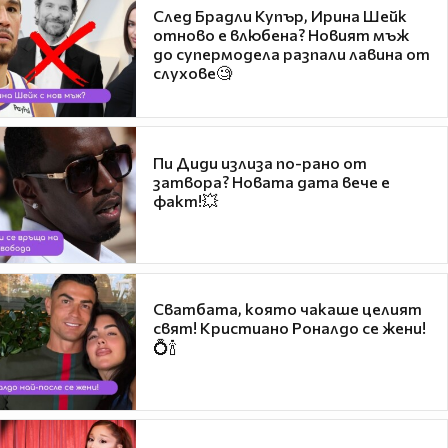
След Брадли Купър, Ирина Шейк
отново е влюбена? Новият мъж
до супермодела разпали лавина от
слухове🧐
Пи Диди излиза по-рано от
затвора? Новата дата вече е
факт!💥
Сватбата, която чакаше целият
свят! Кристиано Роналдо се жени!
💍🍾