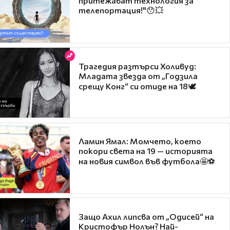
притежават технология за
телепортация!"😯💥
Трагедия разтърси Холивуд:
Младата звезда от „Годзила
срещу Конг“ си отиде на 18🕊️
Ламин Ямал: Момчето, което
покори света на 19 — историята
на новия символ във футбола🤩⚽
Защо Ахил липсва от „Одисей“ на
Кристофър Нолън? Най-