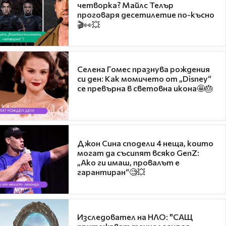
четворка? Майлс Телър
проговаря десетилетие по-късно
🎬👀💥
Селена Гомес празнува рождения
си ден: Как момичето от „Disney“
се превърна в световна икона🤩🎂
Джон Сина сподели 4 неща, които
могат да съсипят всяко GenZ:
„Ако ги имаш, провалът е
гарантиран“🧐💥
Изследовател на НЛО: "САЩ