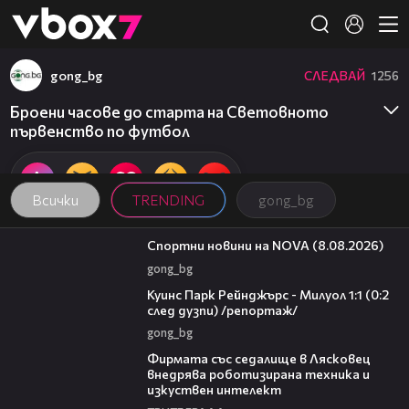
Member of
👾
gong_bg
СЛЕДВАЙ
1256
Броени часове до старта на Световното
първенство по футбол
Всички
TRENDING
gong_bg
04:09
Спортни новини на NOVA (8.08.2026)
gong_bg
08:50
Куинс Парк Рейнджърс - Милуол 1:1 (0:2
след дузпи) /репортаж/
gong_bg
00:06
Фирмата със седалище в Лясковец
внедрява роботизирана техника и
изкуствен интелект