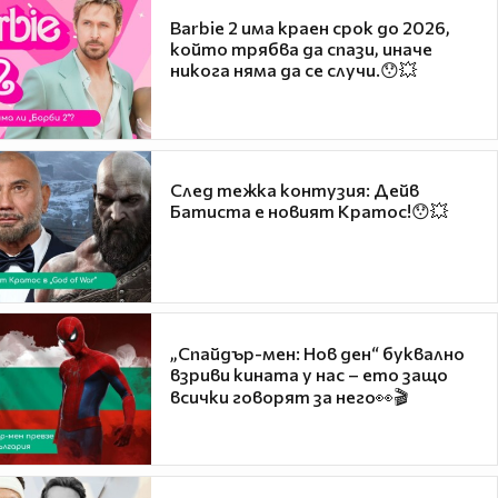
Barbie 2 има краен срок до 2026,
който трябва да спази, иначе
никога няма да се случи.😯💥
След тежка контузия: Дейв
Батиста е новият Кратос!😯💥
„Спайдър-мен: Нов ден“ буквално
взриви кината у нас – ето защо
всички говорят за него👀🎬