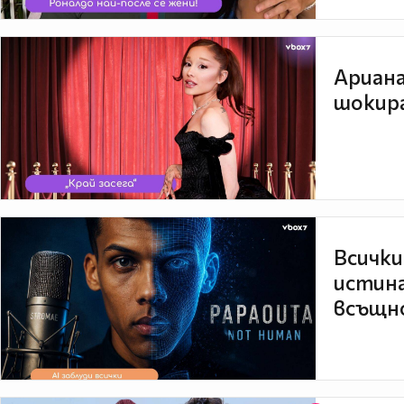
Ариана
шокира
Всички
истина
всъщно