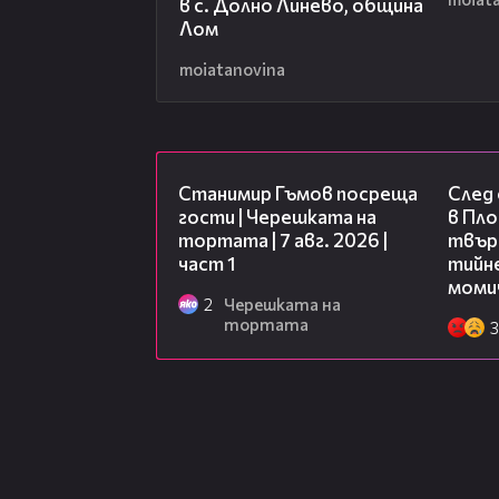
в с. Долно Линево, община
Лом
moiatanovina
16:22
Станимир Гъмов посреща
След
гости | Черешката на
в Пло
тортата | 7 авг. 2026 |
твърд
част 1
тийне
моми
2
Черешката на
тортата
3