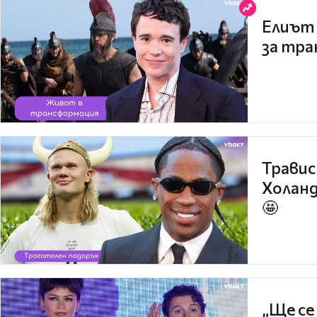
Елиът 
за тра
Травис
Холанд
🤩
„Ще се