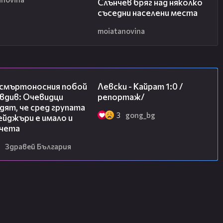
Слънчев бряг над няколко
съседни населени места
moiatanovina
09:32
05:57
 смъртоносния побой
Левски - Кайрат 1:0 /
вдив: Очевидци
репортаж/
ят, че сред групата
3
gong_bg
йджъри е имало и
чета
Здравей България