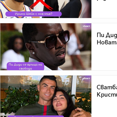
Пи Дид
Новата
Сватба
Кристи