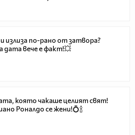
и излиза по-рано от затвора?
 дата вече е факт!💥
та, която чакаше целият свят!
ано Роналдо се жени!💍🍾