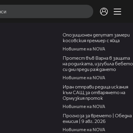
00:48
Опозиционен депутат замери
косовския премиер с яйца
Новините на NOVA
02:57
Протест във Варна в защита
на родилката, изгубила бебето
си дни преди раждането
Новините на NOVA
00:50
Иран отправи редица искания
към САЩ за отварянето на
Ормузкия проток
Новините на NOVA
01:50
Прогноза за времето | Обедна
емисия | 9 авг. 2026
Новините на NOVA
04:25