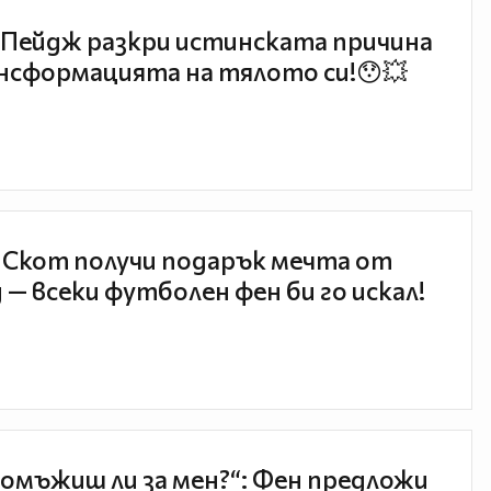
Пейдж разкри истинската причина
нсформацията на тялото си!😯💥
 Скот получи подарък мечта от
 — всеки футболен фен би го искал!
 омъжиш ли за мен?“: Фен предложи