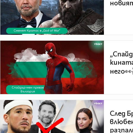
новият
„Спайд
кината
него👀
След Б
влюбен
разпал