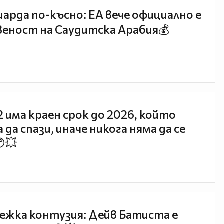
иарда по-късно: EA вече официално е
еност на Саудитска Арабия💰
 2 има краен срок до 2026, който
 да спази, иначе никога няма да се
😯💥
ежка контузия: Дейв Батиста е