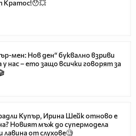
 Кратос!😯💥
ър-мен: Нов ден“ буквално взриви
 у нас – ето защо всички говорят за
🎬
радли Купър, Ирина Шейк отново е
а? Новият мъж до супермодела
и лавина от слухове🧐