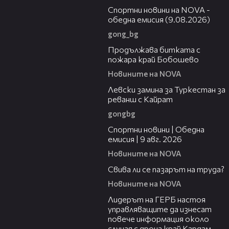
Спортни новини на NOVA -
обедна емисия (9.08.2026)
gong_bg
01:59
Продължава битката с
пожара край Бобошево
Новините на NOVA
00:43
Левски замина за Туркестан за
реванш с Кайрат
gongbg
04:22
Спортни новини | Обедна
емисия | 9 aвг. 2026
Новините на NOVA
01:40
Свива ли се пазарът на труда?
Новините на NOVA
01:10
Лидерът на ГЕРБ настоя
управляващите да изнесат
повече информация около
случая с дрона край Кардам