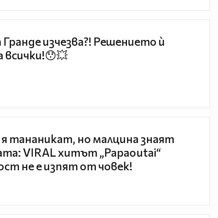
 Гранде изчезва?! Решението ѝ
 всички!😯💥
 я тананикат, но малцина знаят
та: VIRAL хитът „Papaoutai“
ст не е изпят от човек!