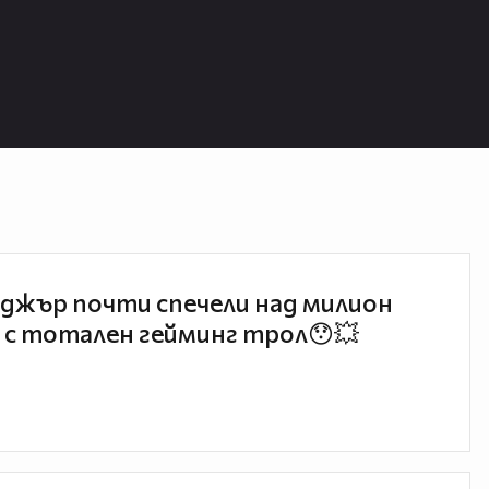
джър почти спечели над милион
 с тотален гейминг трол😯💥