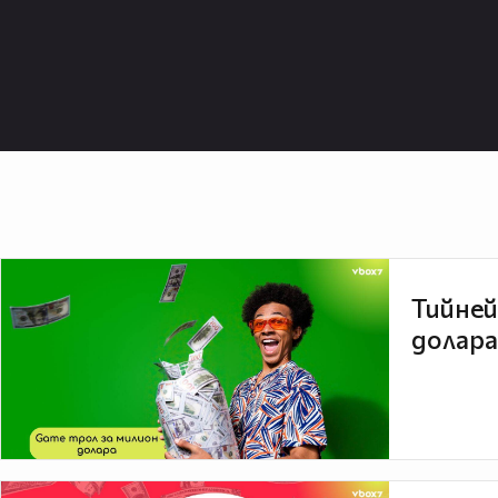
Тийней
долара