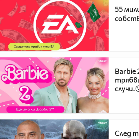
55 мил
собств
Barbie
трябва
случи.
След т