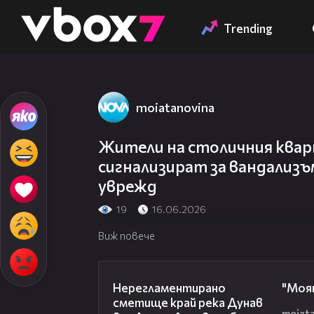
Member of
👾
Trending
moiatanovina
Жители на столичния квар
сигнализират за вандализъм
уврежд
19
16.06.2026
Виж повече
01:43
Нерегламентирано
"Моя
сметище край река Дунав
moiat