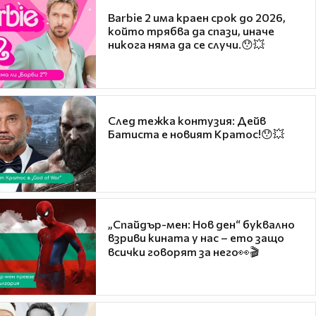
Barbie 2 има краен срок до 2026,
който трябва да спази, иначе
никога няма да се случи.😯💥
След тежка контузия: Дейв
Батиста е новият Кратос!😯💥
„Спайдър-мен: Нов ден“ буквално
взриви кината у нас – ето защо
всички говорят за него👀🎬