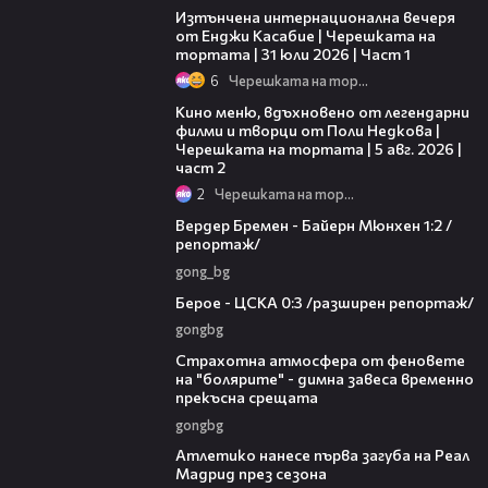
Изтънчена интернационална вечеря
от Енджи Касабие | Черешката на
тортата | 31 юли 2026 | Част 1
6
Черешката на тортата
15:31
Кино меню, вдъхновено от легендарни
филми и творци от Поли Недкова |
Черешката на тортата | 5 авг. 2026 |
част 2
2
Черешката на тортата
05:50
Вердер Бремен - Байерн Мюнхен 1:2 /
репортаж/
gong_bg
11:22
Берое - ЦСКА 0:3 /разширен репортаж/
gongbg
01:55
Страхотна атмосфера от феновете
на "болярите" - димна завеса временно
прекъсна срещата
gongbg
00:53
Атлетико нанесе първа загуба на Реал
Мадрид през сезона