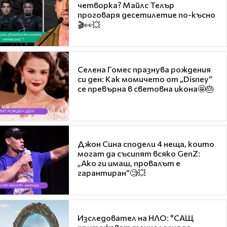
четворка? Майлс Телър
проговаря десетилетие по-късно
🎬👀💥
Селена Гомес празнува рождения
си ден: Как момичето от „Disney“
се превърна в световна икона🤩🎂
Джон Сина сподели 4 неща, които
могат да съсипят всяко GenZ:
„Ако ги имаш, провалът е
гарантиран“🧐💥
Изследовател на НЛО: "САЩ