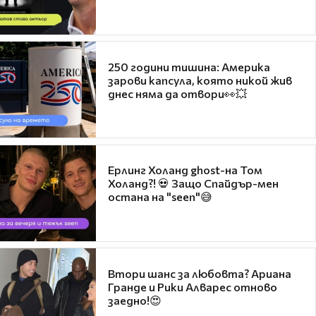
250 години тишина: Америка
зарови капсула, която никой жив
днес няма да отвори👀💥
Ерлинг Холанд ghost-на Том
Холанд?! 💀 Защо Спайдър-мен
остана на "seen"😅
Втори шанс за любовта? Ариана
Гранде и Рики Алварес отново
заедно!😍