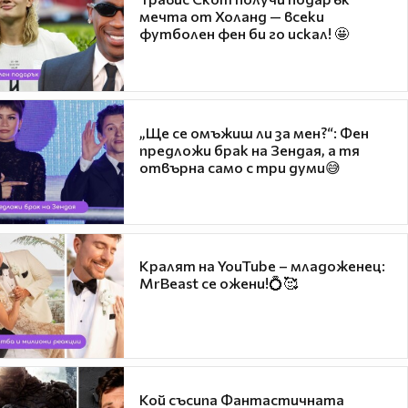
мечта от Холанд — всеки
футболен фен би го искал! 🤩
„Ще се омъжиш ли за мен?“: Фен
предложи брак на Зендая, а тя
отвърна само с три думи😅
Кралят на YouTube – младоженец:
MrBeast се ожени!💍🥰
Кой съсипа Фантастичната