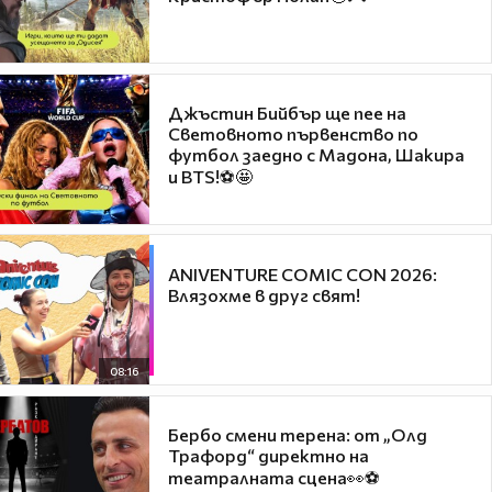
Джъстин Бийбър ще пее на
Световното първенство по
футбол заедно с Мадона, Шакира
и BTS!⚽🤩
ANIVENTURE COMIC CON 2026:
Влязохме в друг свят!
08:16
Бербо смени терена: от „Олд
Трафорд“ директно на
театралната сцена👀⚽