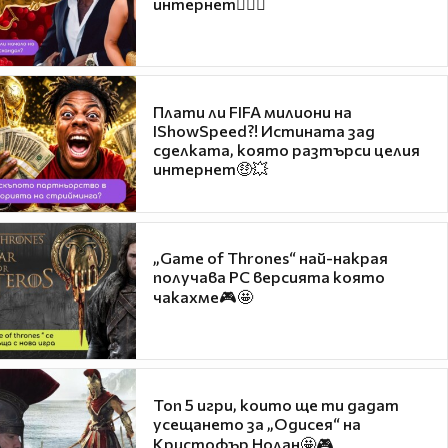
интернет❤️‍🔥🔥
Плати ли FIFA милиони на
IShowSpeed?! Истината зад
сделката, която разтърси целия
интернет🤑💥
„Game of Thrones“ най-накрая
получава PC версията която
чакахме🎮🤩
Топ 5 игри, които ще ти дадат
усещането за „Одисея“ на
Кристофър Нолан🤩🎮