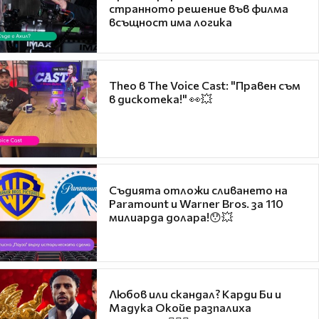
странното решение във филма
всъщност има логика
Theo в The Voice Cast: "Правен съм
в дискотека!" 👀💥
Съдията отложи сливането на
Paramount и Warner Bros. за 110
милиарда долара!😯💥
Любов или скандал? Карди Би и
Мадука Окойе разпалиха