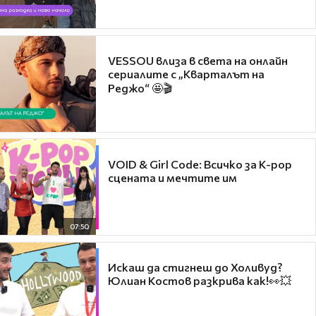
VESSOU влиза в света на онлайн
сериалите с „Кварталът на
Реджо“ 🤩🎬
VOID & Girl Code: Всичко за K-pop
сцената и мечтите им
07:50
Искаш да стигнеш до Холивуд?
Юлиан Костов разкрива как!👀💥