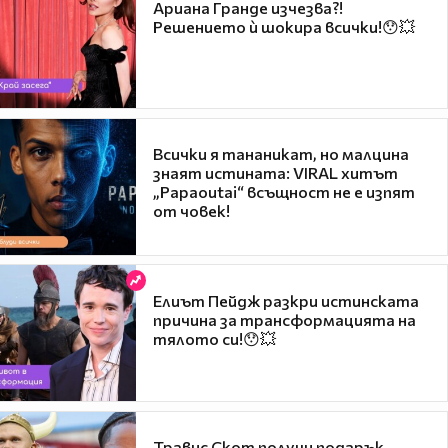
Ариана Гранде изчезва?!
Решението ѝ шокира всички!😯💥
Всички я тананикат, но малцина
знаят истината: VIRAL хитът
„Papaoutai“ всъщност не е изпят
от човек!
Елиът Пейдж разкри истинската
причина за трансформацията на
тялото си!😯💥
Травис Скот получи подарък