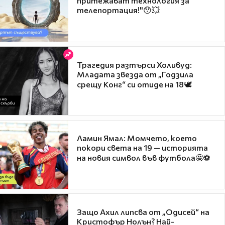
притежават технология за
телепортация!"😯💥
Трагедия разтърси Холивуд:
Младата звезда от „Годзила
срещу Конг“ си отиде на 18🕊️
Ламин Ямал: Момчето, което
покори света на 19 — историята
на новия символ във футбола🤩⚽
Защо Ахил липсва от „Одисей“ на
Кристофър Нолън? Най-