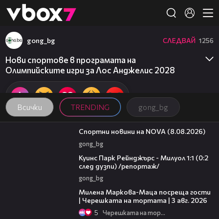
Member of
👾
gong_bg
СЛЕДВАЙ
1256
Нови спортове в програмата на
Олимпийските игри за Лос Анджелис 2028
Всички
TRENDING
gong_bg
04:09
Спортни новини на NOVA (8.08.2026)
gong_bg
08:50
Куинс Парк Рейнджърс - Милуол 1:1 (0:2
след дузпи) /репортаж/
gong_bg
20:17
Милена Маркова-Маца посреща гости
| Черешката на тортата | 3 авг. 2026
5
Черешката на тортата
18:07