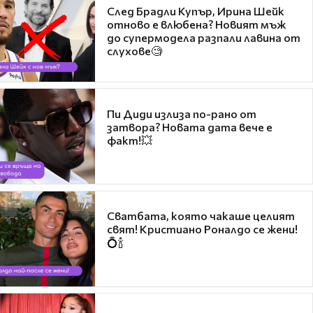
След Брадли Купър, Ирина Шейк
отново е влюбена? Новият мъж
до супермодела разпали лавина от
слухове🧐
Пи Диди излиза по-рано от
затвора? Новата дата вече е
факт!💥
Сватбата, която чакаше целият
свят! Кристиано Роналдо се жени!
💍🍾