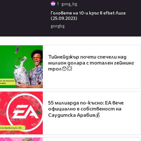
1
gong_bg
26:55
Головете на 10-и кръг в efbet Лига
(25.09.2023)
gongbg
Тийнейджър почти спечели над
милион долара с тотален гейминг
трол😯💥
55 милиарда по-късно: EA вече
официално е собственост на
Саудитска Арабия💰