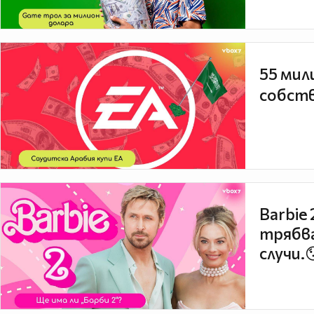
55 мил
собств
Barbie
трябва
случи.