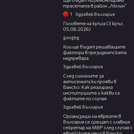
трасетата в район „Люлин”
1
Здравей България
27:51
Головете на кръга (3 кръг,
05.08.2026)
gongbg
23:57
Кои ще бъдат решаващите
фактори в президентската
надпревара
Здравей България
05:56
След сигналите за
антисемитски прояви в
Банско: Как реагираха
институциите и какви са
фактите по случая
Здравей България
00:42
Организации на евреите в
България се срещат с главния
секретар на МВР след случая с
еврейските деца в Банско