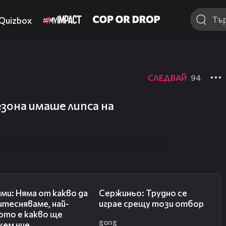
Quizbox
СЛЕДВАЙ
94
езона имаше липса на
02:45
03:14
ми: Няма от какво да
Сержиньо: Трудно се
итесняваме, най-
играе срещу този отбор
ото е какво ще
gong
жем ние