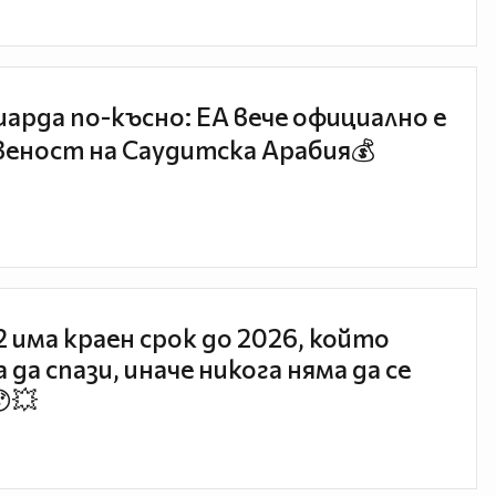
иарда по-късно: EA вече официално е
еност на Саудитска Арабия💰
 2 има краен срок до 2026, който
 да спази, иначе никога няма да се
😯💥