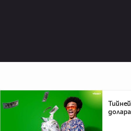
Тийней
долара