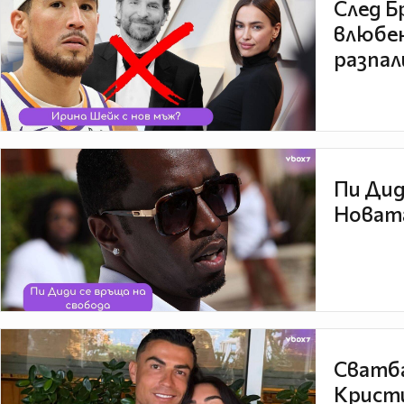
След Б
влюбен
разпал
Пи Дид
Новата
Сватба
Кристи