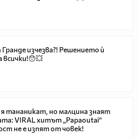
 Гранде изчезва?! Решението ѝ
 всички!😯💥
 я тананикат, но малцина знаят
та: VIRAL хитът „Papaoutai“
ст не е изпят от човек!