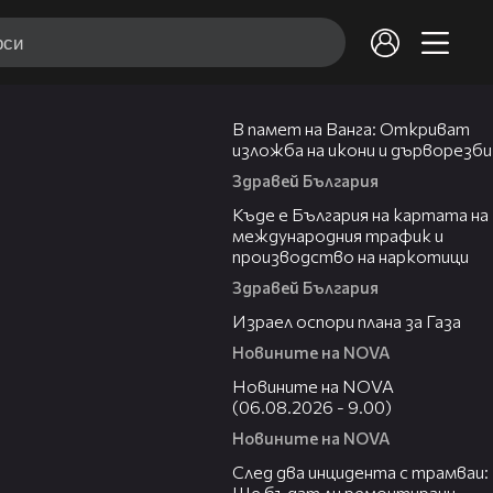
07:17
В памет на Ванга: Откриват
изложба на икони и дърворезби
Здравей България
09:25
Къде е България на картата на
международния трафик и
производство на наркотици
Здравей България
00:46
Израел оспори плана за Газа
Новините на NOVA
05:20
Новините на NOVA
(06.08.2026 - 9.00)
Новините на NOVA
06:29
След два инцидента с трамваи:
Ще бъдат ли ремонтирани