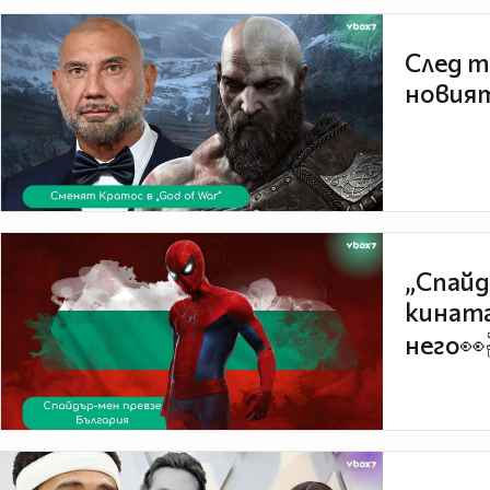
След т
новият
„Спайд
кината
него👀