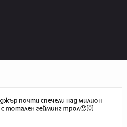
джър почти спечели над милион
 с тотален гейминг трол😯💥