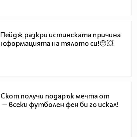
Пейдж разкри истинската причина
нсформацията на тялото си!😯💥
 Скот получи подарък мечта от
 — всеки футболен фен би го искал!