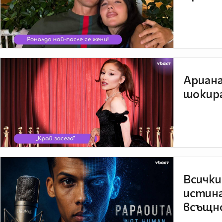
Ариана
шокира
Всички
истина
всъщно