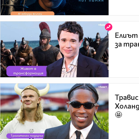
Елиът 
за тра
Травис
Холанд
🤩