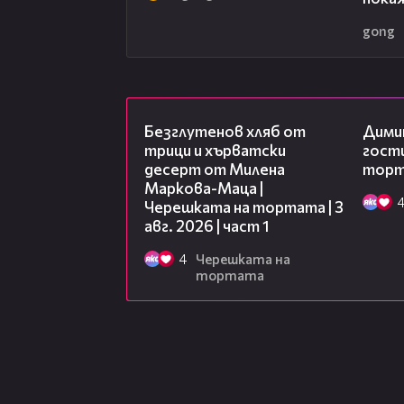
gong
16:02
Безглутенов хляб от
Дими
трици и хърватски
гости
десерт от Милена
торта
Маркова-Маца |
Черешката на тортата | 3
авг. 2026 | част 1
4
Черешката на
тортата