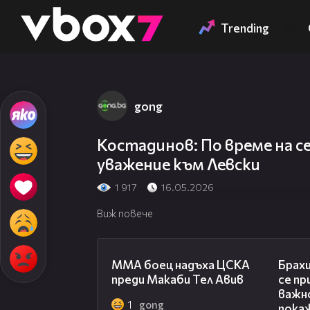
Member of
👾
Trending
gong
Костадинов: По време на с
уважение към Левски
1 917
16.05.2026
Виж повече
00:59
ММА боец надъха ЦСКА
Брахи
преди Макаби Тел Авив
се пр
важн
1
gong
пока