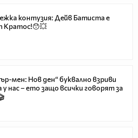
ежка контузия: Дейв Батиста е
 Кратос!😯💥
ър-мен: Нов ден“ буквално взриви
 у нас – ето защо всички говорят за
🎬