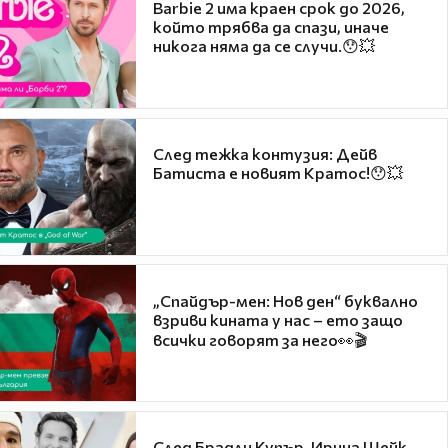
Barbie 2 има краен срок до 2026,
който трябва да спази, иначе
никога няма да се случи.😯💥
След тежка контузия: Дейв
Батиста е новият Кратос!😯💥
„Спайдър-мен: Нов ден“ буквално
взриви кината у нас – ето защо
всички говорят за него👀🎬
След Брадли Купър, Ирина Шейк