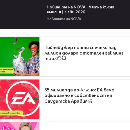
21:18
Новините на NOVA | Лятна късна
емисия | 7 авг. 2026
Новините на NOVA
Тийнейджър почти спечели над
милион долара с тотален гейминг
трол😯💥
55 милиарда по-късно: EA вече
официално е собственост на
Саудитска Арабия💰