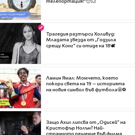
телепортация!"😯💥
Трагедия разтърси Холивуд:
Младата звезда от „Годзила
срещу Конг“ си отиде на 18🕊️
Ламин Ямал: Момчето, което
покори света на 19 — историята
на новия символ във футбола🤩⚽
Защо Ахил липсва от „Одисей“ на
Кристофър Нолън? Най-
странното решение във филма