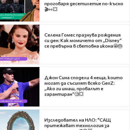
проговаря десетилетие по-късно
🎬👀💥
Селена Гомес празнува рождения
си ден: Как момичето от „Disney“
се превърна в световна икона🤩🎂
Джон Сина сподели 4 неща, които
могат да съсипят всяко GenZ:
„Ако ги имаш, провалът е
гарантиран“🧐💥
Изследовател на НЛО: "САЩ
притежават технология за