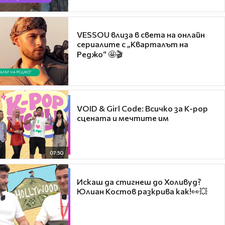
VESSOU влиза в света на онлайн
сериалите с „Кварталът на
Реджо“ 🤩🎬
VOID & Girl Code: Всичко за K-pop
сцената и мечтите им
07:50
Искаш да стигнеш до Холивуд?
Юлиан Костов разкрива как!👀💥