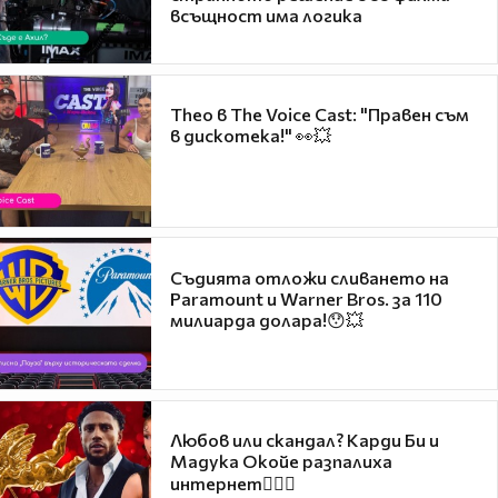
всъщност има логика
Theo в The Voice Cast: "Правен съм
в дискотека!" 👀💥
Съдията отложи сливането на
Paramount и Warner Bros. за 110
милиарда долара!😯💥
Любов или скандал? Карди Би и
Мадука Окойе разпалиха
интернет❤️‍🔥🔥