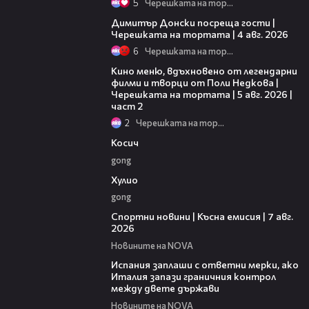
5
Черешката на тортата
17:43
Димитър Донски посреща гости |
Черешката на тортата | 4 авг. 2026
6
Черешката на тортата
15:31
Кино меню, вдъхновено от легендарни
филми и творци от Поли Недкова |
Черешката на тортата | 5 авг. 2026 |
част 2
2
Черешката на тортата
10:17
Косич
gong
09:40
Хулио
gong
03:46
Спортни новини | Късна емисия | 7 авг.
2026
Новините на NOVA
00:51
Испания заплаши с ответни мерки, ако
Италия запази граничния контрол
между двете държави
Новините на NOVA