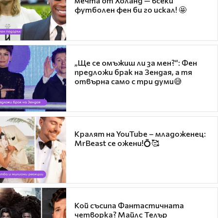
мечта от Холанд — всеки
футболен фен би го искал! 🤩
„Ще се омъжиш ли за мен?“: Фен
предложи брак на Зендая, а тя
отвърна само с три думи😅
Кралят на YouTube – младоженец:
MrBeast се ожени!💍🥰
Кой съсипа Фантастичната
четворка? Майлс Телър