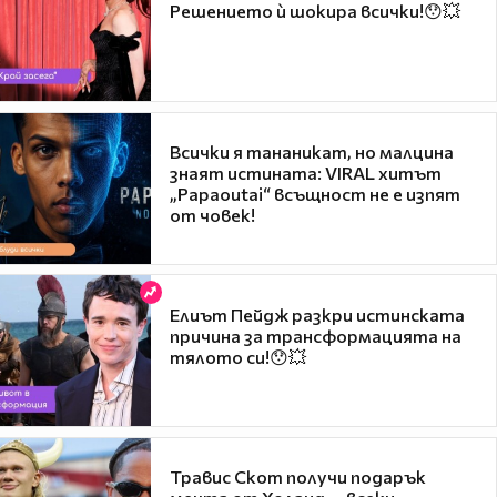
Решението ѝ шокира всички!😯💥
Всички я тананикат, но малцина
знаят истината: VIRAL хитът
„Papaoutai“ всъщност не е изпят
от човек!
Елиът Пейдж разкри истинската
причина за трансформацията на
тялото си!😯💥
Травис Скот получи подарък