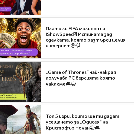
Плати ли FIFA милиони на
IShowSpeed?! Истината зад
сделката, която разтърси целия
интернет🤑💥
„Game of Thrones“ най-накрая
получава PC версията която
чакахме🎮🤩
Топ 5 игри, които ще ти дадат
усещането за „Одисея“ на
Кристофър Нолан🤩🎮