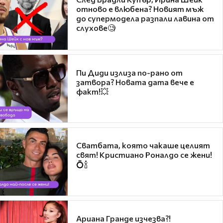
отново е влюбена? Новият мъж
до супермодела разпали лавина от
слухове🧐
Пи Диди излиза по-рано от
затвора? Новата дата вече е
факт!💥
Сватбата, която чакаше целият
свят! Кристиано Роналдо се жени!
💍🍾
Ариана Гранде изчезва?!