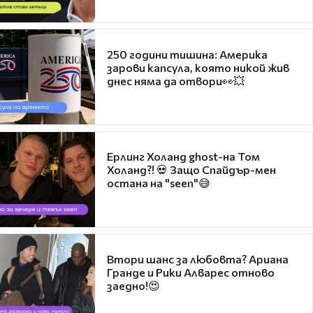
250 години тишина: Америка
зарови капсула, която никой жив
днес няма да отвори👀💥
Ерлинг Холанд ghost-на Том
Холанд?! 💀 Защо Спайдър-мен
остана на "seen"😅
Втори шанс за любовта? Ариана
Гранде и Рики Алварес отново
заедно!😍