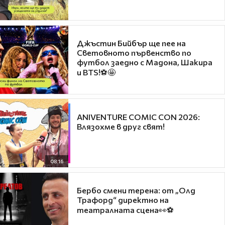
Джъстин Бийбър ще пее на
Световното първенство по
футбол заедно с Мадона, Шакира
и BTS!⚽🤩
ANIVENTURE COMIC CON 2026:
Влязохме в друг свят!
08:16
Бербо смени терена: от „Олд
Трафорд“ директно на
театралната сцена👀⚽