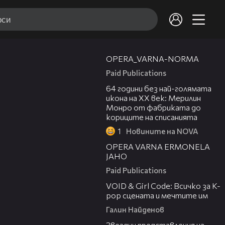
00:30
OPERA_VARNA-NORMA
Paid Publications
00:38
64 години без най-голямата
икона на XX век: Мерилин
Монро от фабриката до
кориците на списанията
1
Новините на NOVA
00:31
OPERA VARNA ERMONELA
JAHO
Paid Publications
07:50
VOID & Girl Code: Всичко за K-
pop сцената и мечтите им
Галин Найденов
00:32
Звездни представления на