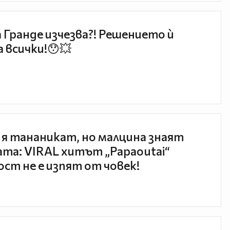
 Гранде изчезва?! Решението ѝ
 всички!😯💥
 я тананикат, но малцина знаят
та: VIRAL хитът „Papaoutai“
ст не е изпят от човек!