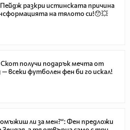
Пейдж разкри истинската причина
нсформацията на тялото си!😯💥
 Скот получи подарък мечта от
 — всеки футболен фен би го искал!
 омъжиш ли за мен?“: Фен предложи
а Зендая, а тя отвърна само с три