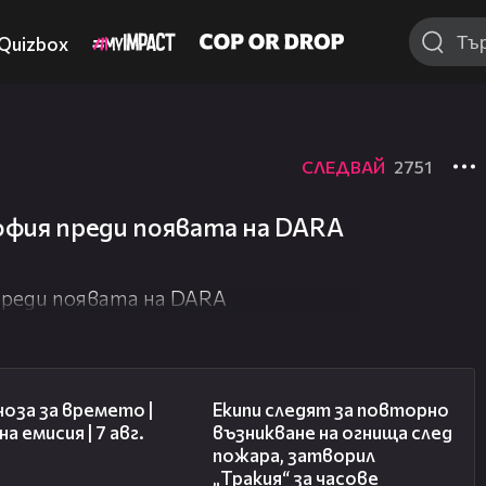
Quizbox
СЛЕДВАЙ
2751
офия преди появата на DARA
преди появата на DARA
02:23
03:09
оза за времето |
Екипи следят за повторно
а емисия | 7 авг.
възникване на огнища след
пожара, затворил
„Тракия“ за часове