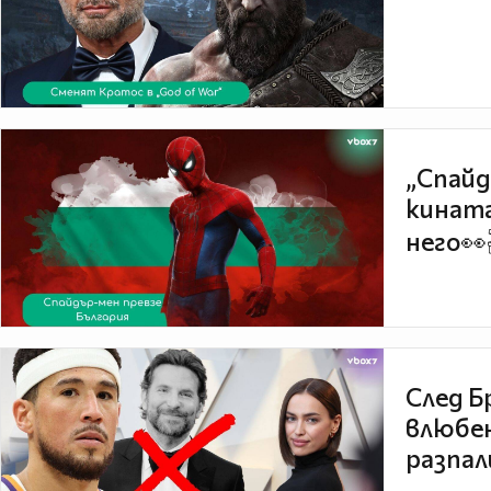
„Спайд
кината
него👀
След Б
влюбен
разпал