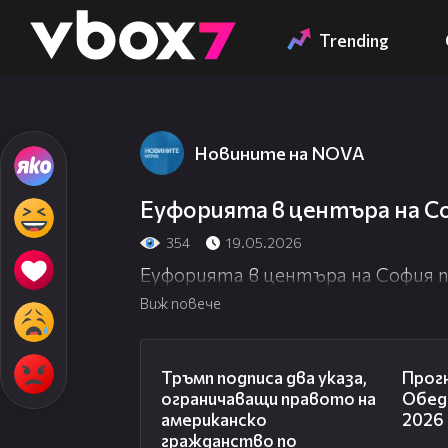
Member of
👾
Trending
Новините на NOVA
Еуфорията в центъра на С
354
19.05.2026
Еуфорията в центъра на София 
Виж повече
01:24
Тръмп подписа два указа,
Прогн
ограничаващи правото на
Обедн
американско
2026
гражданство по