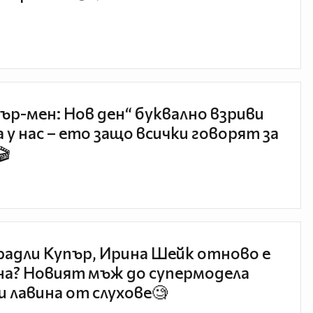
ър-мен: Нов ден“ буквално взриви
 у нас – ето защо всички говорят за
🎬
радли Купър, Ирина Шейк отново е
а? Новият мъж до супермодела
и лавина от слухове🧐