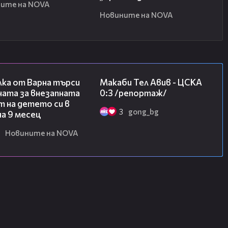
ите на NOVA
Новините на NOVA
03:09
09:11
лка от Варна търси
Макаби Тел Авив - ЦСКА
ната за внезапната
0:3 /репортаж/
 на детето си в
3
gong_bg
на 9 месец
Новините на NOVA