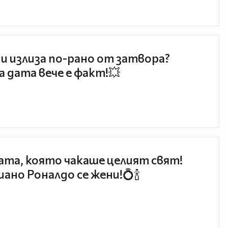
и излиза по-рано от затвора?
 дата вече е факт!💥
та, която чакаше целият свят!
ано Роналдо се жени!💍🍾