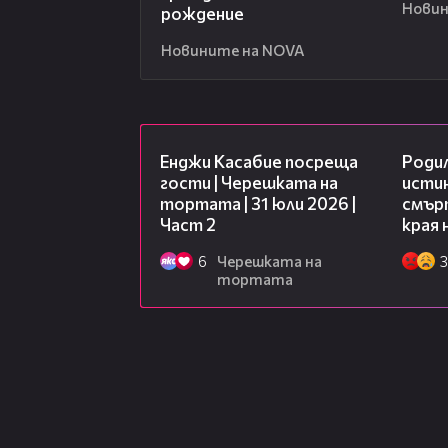
Новин
рождение
Новините на NOVA
16:45
Енджи Касабие посреща
Роди
гости | Черешката на
исти
тортата | 31 юли 2026 |
смърт
Част 2
края 
6
Черешката на
3
тортата