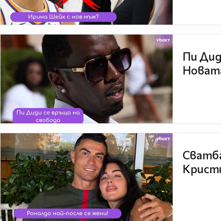
Пи Дид
Новата
Сватба
Кристи