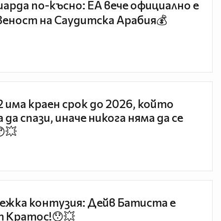
иарда по-късно: EA вече официално е
еност на Саудитска Арабия💰
 2 има краен срок до 2026, който
 да спази, иначе никога няма да се
😯💥
ежка контузия: Дейв Батиста е
 Кратос!😯💥