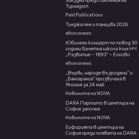
Турнадот
Paid Publications
11:14:02
Тунджа пее и танцува 2026
elhovonews
01:30:05
Юбилеен концерт по повод 30
години Балетна школа към НЧ
„Развитие – 1893“ – Елхово
elhovonews
02:14
„Върви, народе възродени“ и
„Бангаранга“ прозвучаха в
Япония за 24 май
Новините на NOVA
00:10
DARA Партито в центъра на
София започна
Новините на NOVA
00:08
Еуфорията в центъра на
София преди появата на DARA