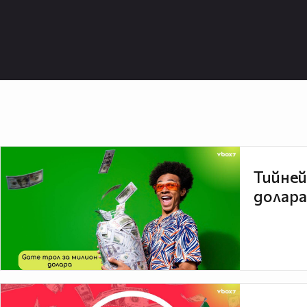
Тийней
долара