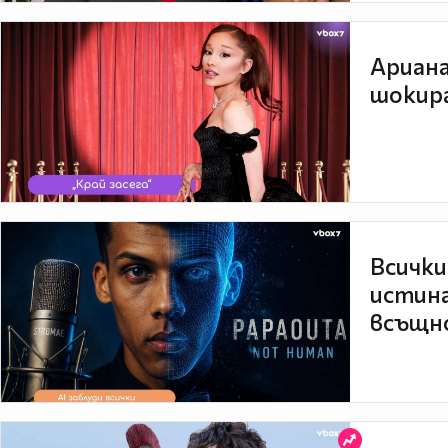
Ариана
шокира
Всички
истина
всъщно