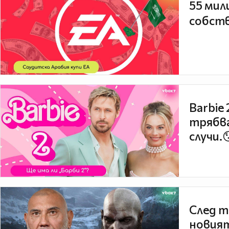
55 мил
собств
Barbie
трябва
случи.
След т
новият