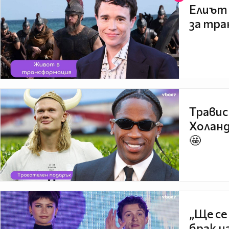
Елиът 
за тра
Травис
Холанд
🤩
„Ще се
брак н