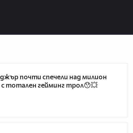
джър почти спечели над милион
 с тотален гейминг трол😯💥