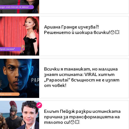
Ариана Гранде изчезва?!
Решението ѝ шокира всички!😯💥
Всички я тананикат, но малцина
знаят истината: VIRAL хитът
„Papaoutai“ всъщност не е изпят
от човек!
Елиът Пейдж разкри истинската
причина за трансформацията на
тялото си!😯💥