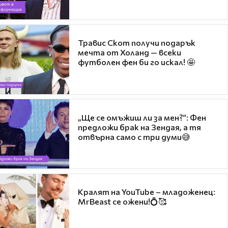
Травис Скот получи подарък
мечта от Холанд — всеки
футболен фен би го искал! 🤩
„Ще се омъжиш ли за мен?“: Фен
предложи брак на Зендая, а тя
отвърна само с три думи😅
Кралят на YouTube – младоженец:
MrBeast се ожени!💍🥰