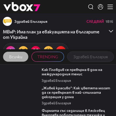
Member of
👾
Здравей България
СЛЕДВАЙ
1816
МВнР: Има план за евакуацията на българите
от Украйна
Всички
TRENDING
Здравей България
03:09
Как Пловдив се превърна в дом на
международния тенис
Здравей България
04:11
„Живей красиво”: Как цветята могат
да се превърнат в най-стилната
декорация у дома
Здравей България
00:06
Фирмата със седалище в Лясковец
внедрява роботизирана техника и