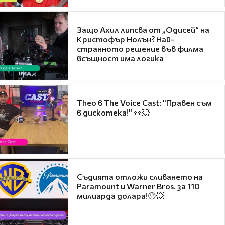
Защо Ахил липсва от „Одисей“ на
Кристофър Нолън? Най-
странното решение във филма
всъщност има логика
Theo в The Voice Cast: "Правен съм
в дискотека!" 👀💥
Съдията отложи сливането на
Paramount и Warner Bros. за 110
милиарда долара!😯💥