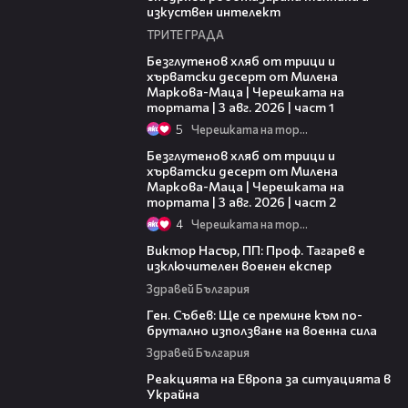
изкуствен интелект
ТРИТЕ ГРАДА
16:02
Безглутенов хляб от трици и
хърватски десерт от Милена
Маркова-Маца | Черешката на
тортата | 3 авг. 2026 | част 1
5
Черешката на тортата
15:35
Безглутенов хляб от трици и
хърватски десерт от Милена
Маркова-Маца | Черешката на
тортата | 3 авг. 2026 | част 2
4
Черешката на тортата
03:53
Виктор Насър, ПП: Проф. Тагарев е
изключителен военен експер
Здравей България
12:29
Ген. Събев: Ще се премине към по-
брутално използване на военна сила
Здравей България
01:26
Реакцията на Европа за ситуацията в
Украйна