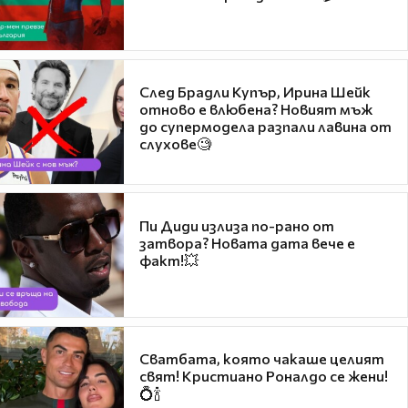
След Брадли Купър, Ирина Шейк
отново е влюбена? Новият мъж
до супермодела разпали лавина от
слухове🧐
Пи Диди излиза по-рано от
затвора? Новата дата вече е
факт!💥
Сватбата, която чакаше целият
свят! Кристиано Роналдо се жени!
💍🍾