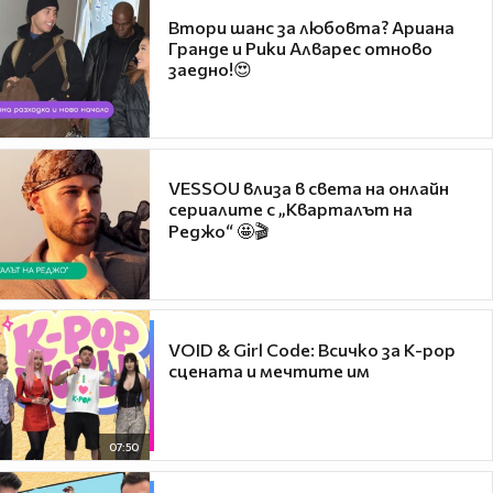
Втори шанс за любовта? Ариана
Гранде и Рики Алварес отново
заедно!😍
VESSOU влиза в света на онлайн
сериалите с „Кварталът на
Реджо“ 🤩🎬
VOID & Girl Code: Всичко за K-pop
сцената и мечтите им
07:50