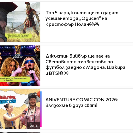
Топ 5 игри, които ще ти дадат
усещането за „Одисея“ на
Кристофър Нолан🤩🎮
Джъстин Бийбър ще пее на
Световното първенство по
футбол заедно с Мадона, Шакира
и BTS!⚽🤩
ANIVENTURE COMIC CON 2026:
Влязохме в друг свят!
08:16