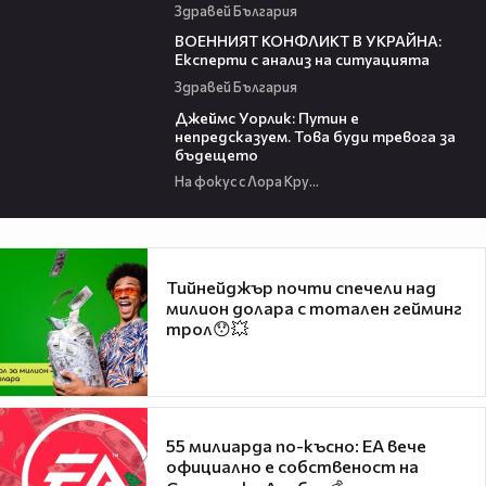
Здравей България
02:31:07
ВОЕННИЯТ КОНФЛИКТ В УКРАЙНА:
Експерти с анализ на ситуацията
Здравей България
07:17
Джеймс Уорлик: Путин е
непредсказуем. Това буди тревога за
бъдещето
На фокус с Лора Крумова
Тийнейджър почти спечели над
милион долара с тотален гейминг
трол😯💥
55 милиарда по-късно: EA вече
официално е собственост на