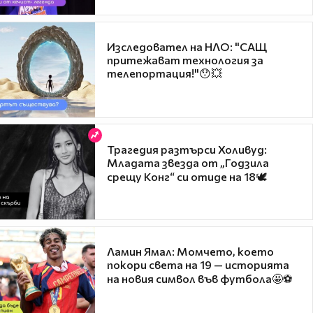
Изследовател на НЛО: "САЩ
притежават технология за
телепортация!"😯💥
Трагедия разтърси Холивуд:
Младата звезда от „Годзила
срещу Конг“ си отиде на 18🕊️
Ламин Ямал: Момчето, което
покори света на 19 — историята
на новия символ във футбола🤩⚽