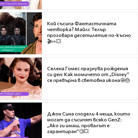
Кой съсипа Фантастичната
четворка? Майлс Телър
проговаря десетилетие по-късно
🎬👀💥
Селена Гомес празнува рождения
си ден: Как момичето от „Disney“
се превърна в световна икона🤩🎂
Джон Сина сподели 4 неща, които
могат да съсипят всяко GenZ:
„Ако ги имаш, провалът е
гарантиран“🧐💥