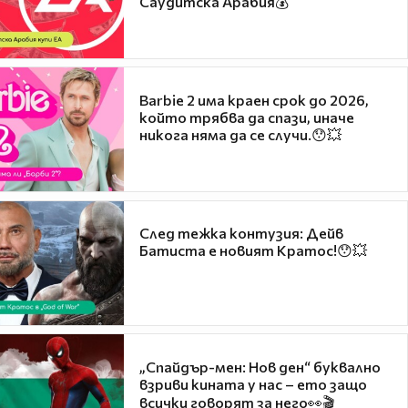
Саудитска Арабия💰
Barbie 2 има краен срок до 2026,
който трябва да спази, иначе
никога няма да се случи.😯💥
След тежка контузия: Дейв
Батиста е новият Кратос!😯💥
„Спайдър-мен: Нов ден“ буквално
взриви кината у нас – ето защо
всички говорят за него👀🎬