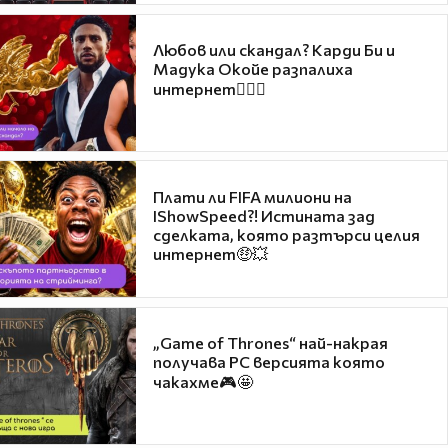
Любов или скандал? Карди Би и
Мадука Окойе разпалиха
интернет❤️‍🔥🔥
Плати ли FIFA милиони на
IShowSpeed?! Истината зад
сделката, която разтърси целия
интернет🤑💥
„Game of Thrones“ най-накрая
получава PC версията която
чакахме🎮🤩