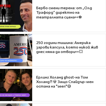
Бербо смени терена: от „Олд
Трафорд“ директно на
театралната сцена👀⚽
250 години тишина: Америка
зарови капсула, която никой жив
днес няма да отвори👀💥
Ерлинг Холанд ghost-на Том
Холанд?! 💀 Защо Спайдър-мен
остана на "seen"😅