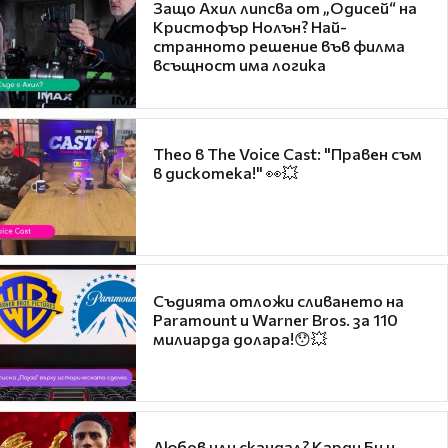
Защо Ахил липсва от „Одисей“ на
Кристофър Нолън? Най-
странното решение във филма
всъщност има логика
Theo в The Voice Cast: "Правен съм
в дискотека!" 👀💥
Съдията отложи сливането на
Paramount и Warner Bros. за 110
милиарда долара!😯💥
Любов или скандал? Карди Би и