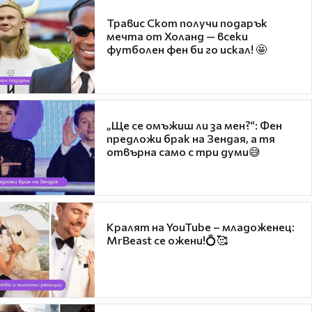
Травис Скот получи подарък
мечта от Холанд — всеки
футболен фен би го искал! 🤩
„Ще се омъжиш ли за мен?“: Фен
предложи брак на Зендая, а тя
отвърна само с три думи😅
Кралят на YouTube – младоженец:
MrBeast се ожени!💍🥰