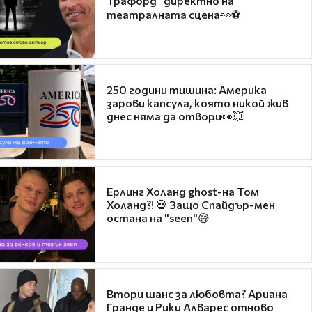
Трафорд“ директно на
театралната сцена👀⚽
250 години тишина: Америка
зарови капсула, която никой жив
днес няма да отвори👀💥
Ерлинг Холанд ghost-на Том
Холанд?! 💀 Защо Спайдър-мен
остана на "seen"😅
Втори шанс за любовта? Ариана
Гранде и Рики Алварес отново