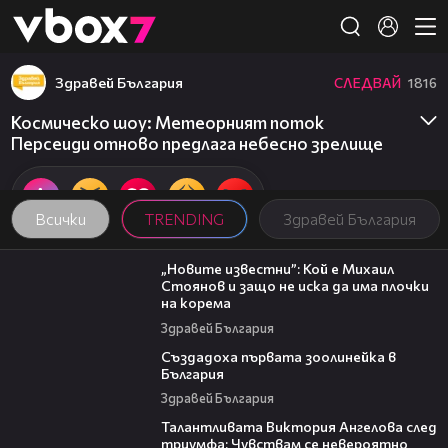
Member of
👾
Здравей България
СЛЕДВАЙ
1816
Космическо шоу: Метеорният поток
Персеиди отново предлага небесно зрелище
Всички
TRENDING
Здравей България
09:16
„Новите известни”: Кой е Михаил
Стоянов и защо не иска да има плочки
на корема
Здравей България
06:17
Създадоха първата зоолинейка в
България
Здравей България
00:39
Талантливата Виктория Ангелова след
триумфа: Чувствам се невероятно