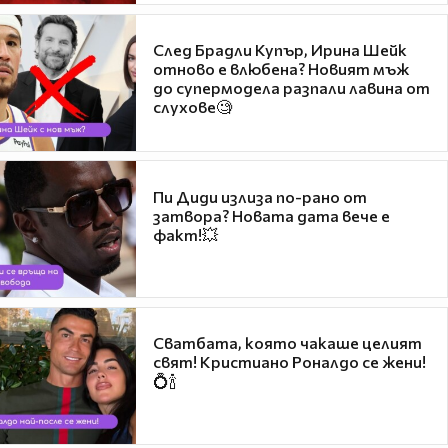
След Брадли Купър, Ирина Шейк
отново е влюбена? Новият мъж
до супермодела разпали лавина от
слухове🧐
Пи Диди излиза по-рано от
затвора? Новата дата вече е
факт!💥
Сватбата, която чакаше целият
свят! Кристиано Роналдо се жени!
💍🍾