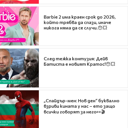
Barbie 2 има краен срок до 2026,
който трябва да спази, иначе
никога няма да се случи.😯💥
След тежка контузия: Дейв
Батиста е новият Кратос!😯💥
„Спайдър-мен: Нов ден“ буквално
взриви кината у нас – ето защо
всички говорят за него👀🎬