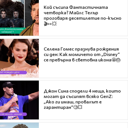
Кой съсипа Фантастичната
четворка? Майлс Телър
проговаря десетилетие по-късно
🎬👀💥
Селена Гомес празнува рождения
си ден: Как момичето от „Disney“
се превърна в световна икона🤩🎂
Джон Сина сподели 4 неща, които
могат да съсипят всяко GenZ:
„Ако ги имаш, провалът е
гарантиран“🧐💥