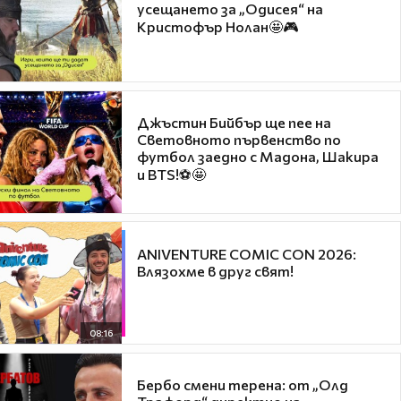
усещането за „Одисея“ на
Кристофър Нолан🤩🎮
Джъстин Бийбър ще пее на
Световното първенство по
футбол заедно с Мадона, Шакира
и BTS!⚽🤩
ANIVENTURE COMIC CON 2026:
Влязохме в друг свят!
08:16
Бербо смени терена: от „Олд