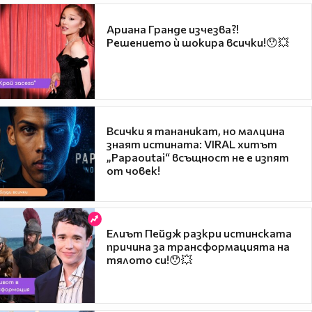
Ариана Гранде изчезва?!
Решението ѝ шокира всички!😯💥
Всички я тананикат, но малцина
знаят истината: VIRAL хитът
„Papaoutai“ всъщност не е изпят
от човек!
Елиът Пейдж разкри истинската
причина за трансформацията на
тялото си!😯💥