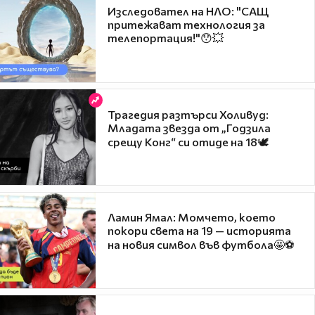
Изследовател на НЛО: "САЩ
притежават технология за
телепортация!"😯💥
Трагедия разтърси Холивуд:
Младата звезда от „Годзила
срещу Конг“ си отиде на 18🕊️
Ламин Ямал: Момчето, което
покори света на 19 — историята
на новия символ във футбола🤩⚽