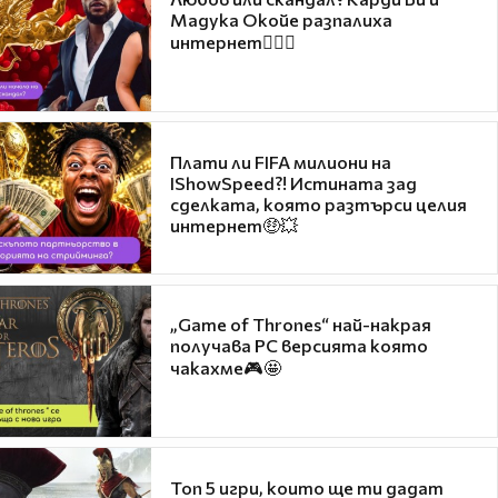
Мадука Окойе разпалиха
интернет❤️‍🔥🔥
Плати ли FIFA милиони на
IShowSpeed?! Истината зад
сделката, която разтърси целия
интернет🤑💥
„Game of Thrones“ най-накрая
получава PC версията която
чакахме🎮🤩
Топ 5 игри, които ще ти дадат