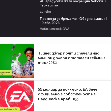
40-градусова жега посрещна Левски в
Туркестан
gongbg
01:53
Прогноза за времето | Обедна емисия |
10 авг. 2026
Новините на NOVA
Тийнейджър почти спечели над
милион долара с тотален гейминг
трол😯💥
55 милиарда по-късно: EA вече
официално е собственост на
Саудитска Арабия💰