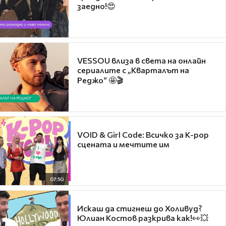
заедно!😍
VESSOU влиза в света на онлайн
сериалите с „Кварталът на
Реджо“ 🤩🎬
VOID & Girl Code: Всичко за K-pop
сцената и мечтите им
07:50
Искаш да стигнеш до Холивуд?
Юлиан Костов разкрива как!👀💥