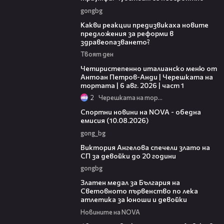
gongbg
14:58
Какви реакции предизвикаха новите
предложения за реформи в
здравеопазването?
Твоят ден
15:39
Четиристепенно италианско меню от
Антоан Петров-Анди | Черешката на
тортата | 6 авг. 2026 | част 1
2
Черешката на тортата
04:48
Спортни новини на NOVA - обедна
емисия (10.08.2026)
gong_bg
01:03
Виктория Ангелова спечели злато на
СП за девойки до 20 години
gongbg
01:02
Златен медал за България на
Световното първенство по лека
атлетика за юноши и девойки
Новините на NOVA
01:10