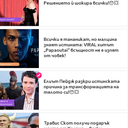
Решението ѝ шокира всички!😯💥
Всички я тананикат, но малцина
знаят истината: VIRAL хитът
„Papaoutai“ всъщност не е изпят
от човек!
Елиът Пейдж разкри истинската
причина за трансформацията на
тялото си!😯💥
Травис Скот получи подарък