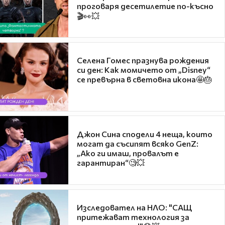
проговаря десетилетие по-късно
🎬👀💥
Селена Гомес празнува рождения
си ден: Как момичето от „Disney“
се превърна в световна икона🤩🎂
Джон Сина сподели 4 неща, които
могат да съсипят всяко GenZ:
„Ако ги имаш, провалът е
гарантиран“🧐💥
Изследовател на НЛО: "САЩ
притежават технология за