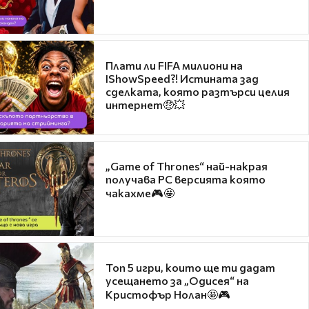
Плати ли FIFA милиони на
IShowSpeed?! Истината зад
сделката, която разтърси целия
интернет🤑💥
„Game of Thrones“ най-накрая
получава PC версията която
чакахме🎮🤩
Топ 5 игри, които ще ти дадат
усещането за „Одисея“ на
Кристофър Нолан🤩🎮