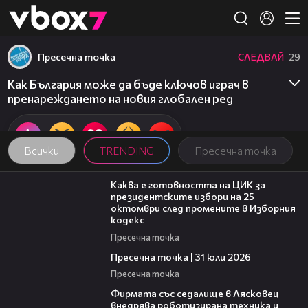
Member of
👾
Пресечна точка
СЛЕДВАЙ
29
Как България може да бъде ключов играч в
пренареждането на новия глобален ред
Всички
TRENDING
Пресечна точка
14:16
Каква е готовността на ЦИК за
президентските избори на 25
октомври след промените в Изборния
кодекс
Пресечна точка
39:22
Пресечна точка | 31 юли 2026
Пресечна точка
00:06
Фирмата със седалище в Лясковец
внедрява роботизирана техника и