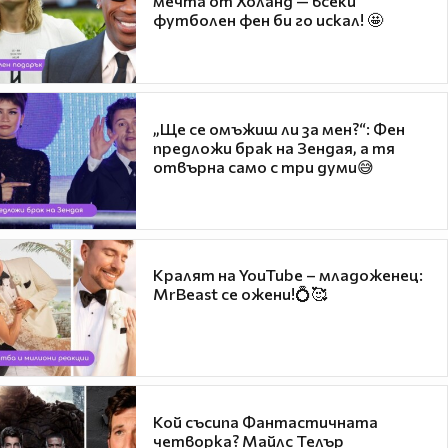
мечта от Холанд — всеки
футболен фен би го искал! 🤩
„Ще се омъжиш ли за мен?“: Фен
предложи брак на Зендая, а тя
отвърна само с три думи😅
Кралят на YouTube – младоженец:
MrBeast се ожени!💍🥰
Кой съсипа Фантастичната
четворка? Майлс Телър