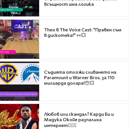
всъщност има логика
Theo в The Voice Cast: "Правен съм
в дискотека!" 👀💥
Съдията отложи сливането на
Paramount и Warner Bros. за 110
милиарда долара!😯💥
Любов или скандал? Карди Би и
Мадука Окойе разпалиха
интернет❤️‍🔥🔥