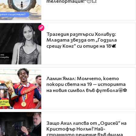
телепортация!"😯💥
Трагедия разтърси Холивуд:
Младата звезда от „Годзила
срещу Конг“ си отиде на 18🕊️
Ламин Ямал: Момчето, което
покори света на 19 — историята
на новия символ във футбола🤩⚽
Защо Ахил липсва от „Одисей“ на
Кристофър Нолън? Най-
странното решение във филма