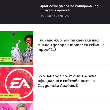
00:52
Иран може да поеме контрола над
Ормузкия проток
Новините на NOVA
Тийнейджър почти спечели над
милион долара с тотален гейминг
трол😯💥
55 милиарда по-късно: EA вече
официално е собственост на
Саудитска Арабия💰