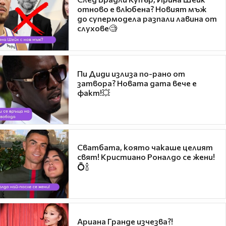
отново е влюбена? Новият мъж
до супермодела разпали лавина от
слухове🧐
Пи Диди излиза по-рано от
затвора? Новата дата вече е
факт!💥
Сватбата, която чакаше целият
свят! Кристиано Роналдо се жени!
💍🍾
Ариана Гранде изчезва?!