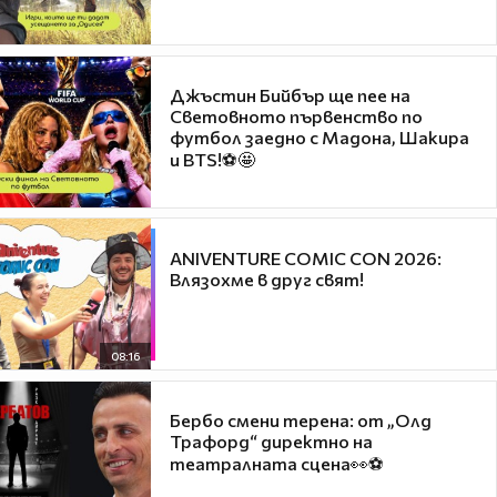
Джъстин Бийбър ще пее на
Световното първенство по
футбол заедно с Мадона, Шакира
и BTS!⚽🤩
ANIVENTURE COMIC CON 2026:
Влязохме в друг свят!
08:16
Бербо смени терена: от „Олд
Трафорд“ директно на
театралната сцена👀⚽