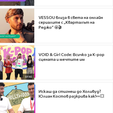
VESSOU влиза в света на онлайн
сериалите с „Кварталът на
Реджо“ 🤩🎬
VOID & Girl Code: Всичко за K-pop
сцената и мечтите им
07:50
Искаш да стигнеш до Холивуд?
Юлиан Костов разкрива как!👀💥