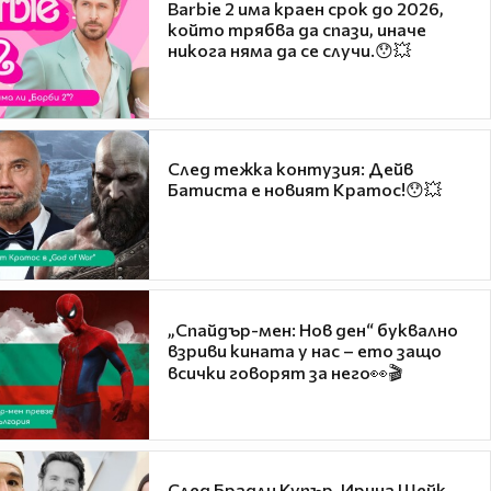
Barbie 2 има краен срок до 2026,
който трябва да спази, иначе
никога няма да се случи.😯💥
След тежка контузия: Дейв
Батиста е новият Кратос!😯💥
„Спайдър-мен: Нов ден“ буквално
взриви кината у нас – ето защо
всички говорят за него👀🎬
След Брадли Купър, Ирина Шейк