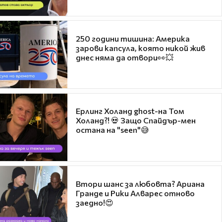
250 години тишина: Америка
зарови капсула, която никой жив
днес няма да отвори👀💥
Ерлинг Холанд ghost-на Том
Холанд?! 💀 Защо Спайдър-мен
остана на "seen"😅
Втори шанс за любовта? Ариана
Гранде и Рики Алварес отново
заедно!😍