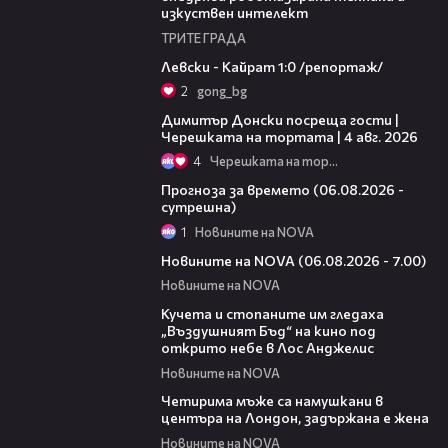
изкуствен интелект
ТРИТЕ ГРАДА
05:57
Левски - Кайрат 1:0 /репортаж/
2
gong_bg
17:43
Димитър Донски посреща гости |
Черешката на тортата | 4 авг. 2026
4
Черешката на тортата
01:47
Прогноза за времето (06.08.2026 -
сутрешна)
1
Новините на NOVA
05:35
Новините на NOVA (06.08.2026 - 7.00)
Новините на NOVA
00:51
Кучета и стопаните им гледаха
„Въздушният Бъд“ на кино под
открито небе в Лос Анджелис
Новините на NOVA
00:39
Четирима мъже са намушкани в
центъра на Лондон, задържана е жена
Новините на NOVA