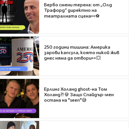
Бербо смени терена: от „Олд
Трафорд“ директно на
театралната сцена👀⚽
250 години тишина: Америка
зарови капсула, която никой жив
днес няма да отвори👀💥
Ерлинг Холанд ghost-на Том
Холанд?! 💀 Защо Спайдър-мен
остана на "seen"😅