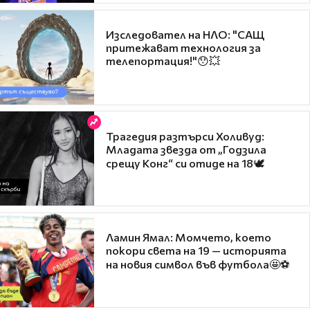
Изследовател на НЛО: "САЩ
притежават технология за
телепортация!"😯💥
Трагедия разтърси Холивуд:
Младата звезда от „Годзила
срещу Конг“ си отиде на 18🕊️
Ламин Ямал: Момчето, което
покори света на 19 — историята
на новия символ във футбола🤩⚽