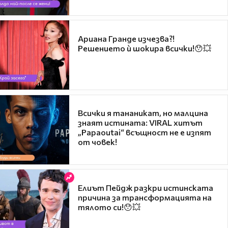
Ариана Гранде изчезва?!
Решението ѝ шокира всички!😯💥
Всички я тананикат, но малцина
знаят истината: VIRAL хитът
„Papaoutai“ всъщност не е изпят
от човек!
Елиът Пейдж разкри истинската
причина за трансформацията на
тялото си!😯💥