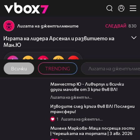
Member of
👾
Лигата на джентълмените
СЛЕДВАЙ
830
Играта на лидера Арсенал и развитието на
Ман.Ю
Всички
TRENDING
Лигата на джентълм
01:01:58
Манчестър Ю - Ливърпул и всички
други мачове от 3 кръг във ВЛ!
Лигата на джентълмените
01:02:19
Изводите след кръга във ВЛ! Последни
трансфери!
1
Лигата на джентълмените
20:17
Милена Маркова-Маца посреща гости
| Черешката на тортата | 3 авг. 2026