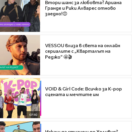
Втори шанс за любовта? Ариана
Гранде и Рики Алварес отново
заедно!😍
VESSOU влиза в света на онлайн
сериалите с „Кварталът на
Реджо“ 🤩🎬
VOID & Girl Code: Всичко за K-pop
сцената и мечтите им
07:50
Искаш да стигнеш до Холивуд?