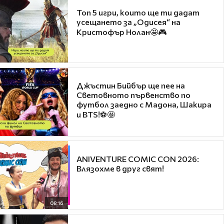
Топ 5 игри, които ще ти дадат
усещането за „Одисея“ на
Кристофър Нолан🤩🎮
Джъстин Бийбър ще пее на
Световното първенство по
футбол заедно с Мадона, Шакира
и BTS!⚽🤩
ANIVENTURE COMIC CON 2026:
Влязохме в друг свят!
08:16