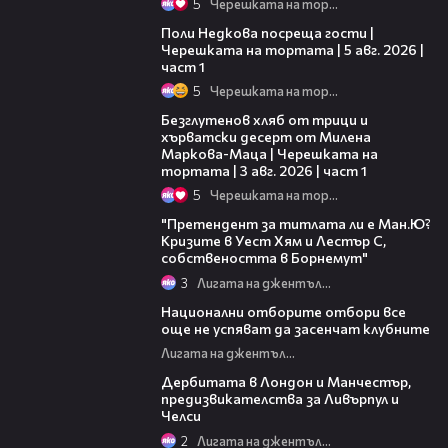
5
Черешката на тортата
19:25
Поли Недкова посреща гости |
Черешката на тортата | 5 авг. 2026 |
част 1
5
Черешката на тортата
16:02
Безглутенов хляб от трици и
хърватски десерт от Милена
Маркова-Маца | Черешката на
тортата | 3 авг. 2026 | част 1
5
Черешката на тортата
43:04
"Претендент за титлата ли е Ман.Ю?
Кризите в Уест Хям и Лестър С,
собствеността в Борнемут"
3
Лигата на джентълмените
01:02:10
Национални отборите отбори все
още не успяват да засенчат клубните
Лигата на джентълмените
01:02:33
Дербитата в Лондон и Манчестър,
предизвикателства за Ливърпул и
Челси
2
Лигата на джентълмените