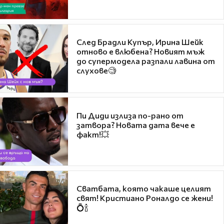
След Брадли Купър, Ирина Шейк
отново е влюбена? Новият мъж
до супермодела разпали лавина от
слухове🧐
Пи Диди излиза по-рано от
затвора? Новата дата вече е
факт!💥
Сватбата, която чакаше целият
свят! Кристиано Роналдо се жени!
💍🍾