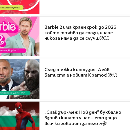
Barbie 2 има краен срок до 2026,
който трябва да спази, иначе
никога няма да се случи.😯💥
След тежка контузия: Дейв
Батиста е новият Кратос!😯💥
„Спайдър-мен: Нов ден“ буквално
взриви кината у нас – ето защо
всички говорят за него👀🎬