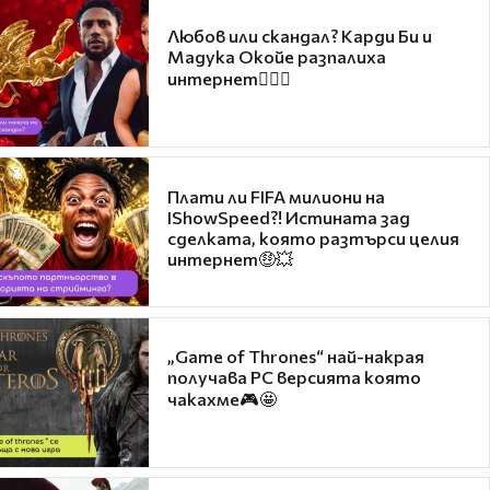
Любов или скандал? Карди Би и
Мадука Окойе разпалиха
интернет❤️‍🔥🔥
Плати ли FIFA милиони на
IShowSpeed?! Истината зад
сделката, която разтърси целия
интернет🤑💥
„Game of Thrones“ най-накрая
получава PC версията която
чакахме🎮🤩