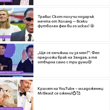
Травис Скот получи подарък
мечта от Холанд — всеки
футболен фен би го искал! 🤩
„Ще се омъжиш ли за мен?“: Фен
предложи брак на Зендая, а тя
отвърна само с три думи😅
Кралят на YouTube – младоженец:
MrBeast се ожени!💍🥰