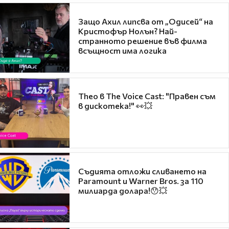
Защо Ахил липсва от „Одисей“ на
Кристофър Нолън? Най-
странното решение във филма
всъщност има логика
Theo в The Voice Cast: "Правен съм
в дискотека!" 👀💥
Съдията отложи сливането на
Paramount и Warner Bros. за 110
милиарда долара!😯💥