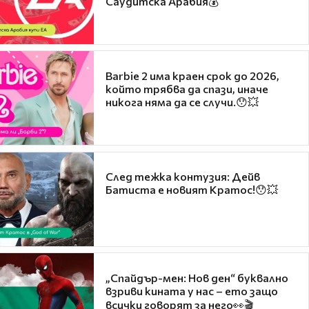
Саудитска Арабия💰
Barbie 2 има краен срок до 2026,
който трябва да спази, иначе
никога няма да се случи.😯💥
След тежка контузия: Дейв
Батиста е новият Кратос!😯💥
„Спайдър-мен: Нов ден“ буквално
взриви кината у нас – ето защо
всички говорят за него👀🎬