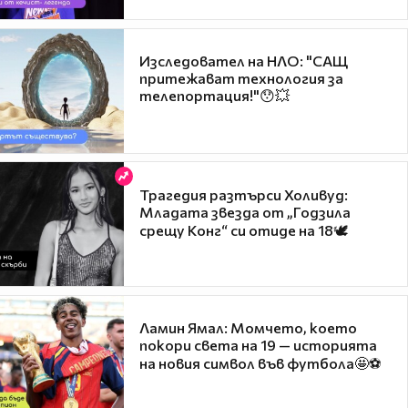
Изследовател на НЛО: "САЩ
притежават технология за
телепортация!"😯💥
Трагедия разтърси Холивуд:
Младата звезда от „Годзила
срещу Конг“ си отиде на 18🕊️
Ламин Ямал: Момчето, което
покори света на 19 — историята
на новия символ във футбола🤩⚽