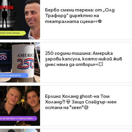
Бербо смени терена: от „Олд
Трафорд“ директно на
театралната сцена👀⚽
250 години тишина: Америка
зарови капсула, която никой жив
днес няма да отвори👀💥
Ерлинг Холанд ghost-на Том
Холанд?! 💀 Защо Спайдър-мен
остана на "seen"😅