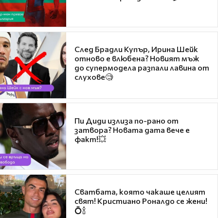
След Брадли Купър, Ирина Шейк
отново е влюбена? Новият мъж
до супермодела разпали лавина от
слухове🧐
Пи Диди излиза по-рано от
затвора? Новата дата вече е
факт!💥
Сватбата, която чакаше целият
свят! Кристиано Роналдо се жени!
💍🍾