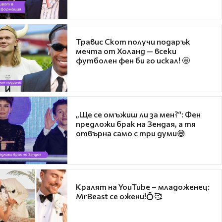
Травис Скот получи подарък
мечта от Холанд — всеки
футболен фен би го искал! 🤩
„Ще се омъжиш ли за мен?“: Фен
предложи брак на Зендая, а тя
отвърна само с три думи😅
Кралят на YouTube – младоженец:
MrBeast се ожени!💍🥰