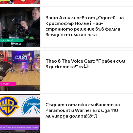
Защо Ахил липсва от „Одисей“ на
Кристофър Нолън? Най-
странното решение във филма
всъщност има логика
Theo в The Voice Cast: "Правен съм
в дискотека!" 👀💥
Съдията отложи сливането на
Paramount и Warner Bros. за 110
милиарда долара!😯💥