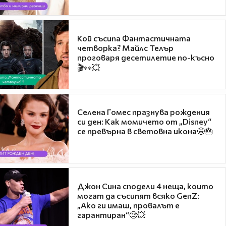
Кой съсипа Фантастичната
четворка? Майлс Телър
проговаря десетилетие по-късно
🎬👀💥
Селена Гомес празнува рождения
си ден: Как момичето от „Disney“
се превърна в световна икона🤩🎂
Джон Сина сподели 4 неща, които
могат да съсипят всяко GenZ:
„Ако ги имаш, провалът е
гарантиран“🧐💥