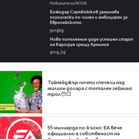
Новините на NOVA
03:43
Божидар Саръбоюков заминава
психически по-силен и амбициран за
Европейското
gongbg
03:11
Ново попълнение даде успешен старт
на Карлсруе срещу Арминия
gong_bg
Тийнейджър почти спечели над
милион долара с тотален гейминг
трол😯💥
55 милиарда по-късно: EA вече
официално е собственост на