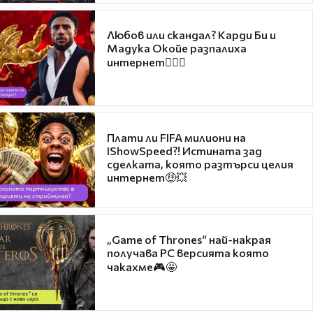
Любов или скандал? Карди Би и
Мадука Окойе разпалиха
интернет❤️‍🔥🔥
Плати ли FIFA милиони на
IShowSpeed?! Истината зад
сделката, която разтърси целия
интернет🤑💥
„Game of Thrones“ най-накрая
получава PC версията която
чакахме🎮🤩