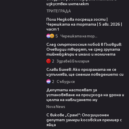
изкуствен интелект
ТРИТЕ ГРАДА
19:25
Поли Недкова посреща гости |
Черешката на тортата | 5 авг. 2026 |
част 1
5
Черешката на тортата
09:32
След смъртоносния побой в Пловдив:
Очевидци твърдят, че сред групата
тийнейджъри е имало и момичета
2
Здравей България
14:55
Слави Бинев: Ако програмата не се
изпълнява, ще сменим поведението си
2
Събуди се
00:59
Депутати настояват за
установяване на произхода на дрона и
целта на навлизането му
Nova News
01:24
С викове „Срам!“: Опозиционен
депутат замери косовския премиер с
яйца