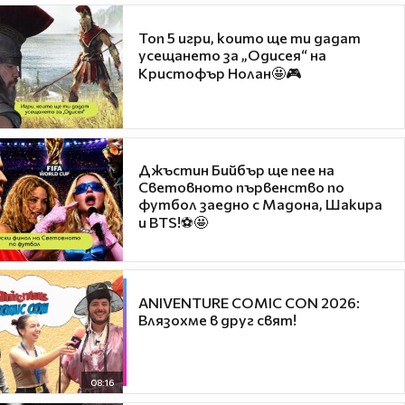
Топ 5 игри, които ще ти дадат
усещането за „Одисея“ на
Кристофър Нолан🤩🎮
Джъстин Бийбър ще пее на
Световното първенство по
футбол заедно с Мадона, Шакира
и BTS!⚽🤩
ANIVENTURE COMIC CON 2026:
Влязохме в друг свят!
08:16