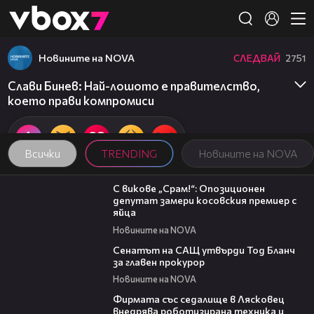
Member of
👾
Новините на NOVA
СЛЕДВАЙ
2751
Слави Бинев: Най-лошото е правителство,
което прави компромиси
Всички
TRENDING
Новините на NOVA
01:24
С викове „Срам!“: Опозиционен
депутат замери косовския премиер с
яйца
Новините на NOVA
06:32
Сенатът на САЩ утвърди Тод Бланч
за главен прокурор
Новините на NOVA
00:06
Фирмата със седалище в Лясковец
внедрява роботизирана техника и