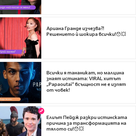
Ариана Гранде изчезва?!
Решението ѝ шокира всички!😯💥
Всички я тананикат, но малцина
знаят истината: VIRAL хитът
„Papaoutai“ всъщност не е изпят
от човек!
Елиът Пейдж разкри истинската
причина за трансформацията на
тялото си!😯💥