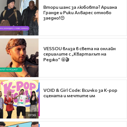
Втори шанс за любовта? Ариана
Гранде и Рики Алварес отново
заедно!😍
VESSOU влиза в света на онлайн
сериалите с „Кварталът на
Реджо“ 🤩🎬
VOID & Girl Code: Всичко за K-pop
сцената и мечтите им
07:50