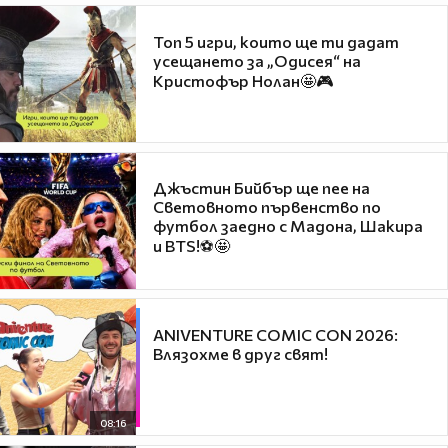
Топ 5 игри, които ще ти дадат
усещането за „Одисея“ на
Кристофър Нолан🤩🎮
Джъстин Бийбър ще пее на
Световното първенство по
футбол заедно с Мадона, Шакира
и BTS!⚽🤩
ANIVENTURE COMIC CON 2026:
Влязохме в друг свят!
08:16