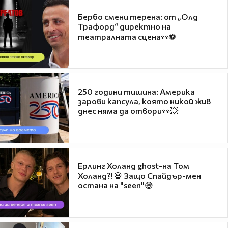
Бербо смени терена: от „Олд
Трафорд“ директно на
театралната сцена👀⚽
250 години тишина: Америка
зарови капсула, която никой жив
днес няма да отвори👀💥
Ерлинг Холанд ghost-на Том
Холанд?! 💀 Защо Спайдър-мен
остана на "seen"😅