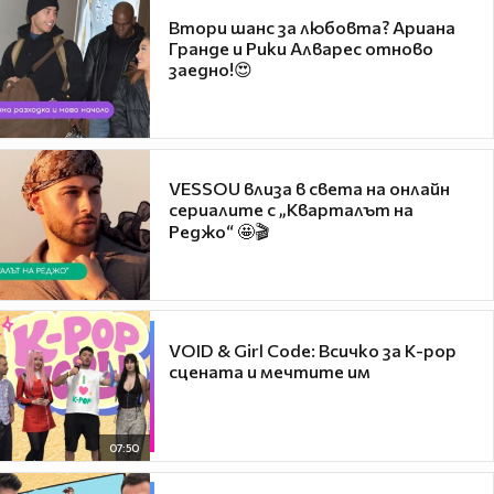
Втори шанс за любовта? Ариана
Гранде и Рики Алварес отново
заедно!😍
VESSOU влиза в света на онлайн
сериалите с „Кварталът на
Реджо“ 🤩🎬
VOID & Girl Code: Всичко за K-pop
сцената и мечтите им
07:50