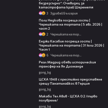
безразсъдно“: Очевидец за
катастрофата край Шереметя
3
Здравей България
13:03
Поли Недкова посреща гости |
Черешката на тортата | 5 авг. 2026 |
част 2
2
Черешката на тортата
10:44
Енджи Касабие посреща гости |
Черешката на тортата | 31 юли 2026 |
Част 1
6
Черешката на тортата
00:29
Реал Мадрид обяви историческия
трансфер на Ян Диоманде
gong_bg
01:28
ЦСКА 1948 с престижно представяне
срещу Панатинайкос в Гърция
gong_bg
04:36
Макаби Тел Авив - ЦСКА 0:2 /първо
полувреме/
gong_bg