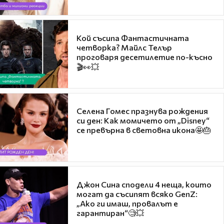
Кой съсипа Фантастичната
четворка? Майлс Телър
проговаря десетилетие по-късно
🎬👀💥
Селена Гомес празнува рождения
си ден: Как момичето от „Disney“
се превърна в световна икона🤩🎂
Джон Сина сподели 4 неща, които
могат да съсипят всяко GenZ:
„Ако ги имаш, провалът е
гарантиран“🧐💥