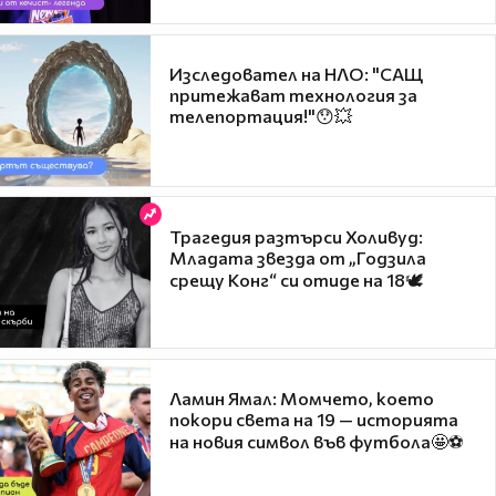
Изследовател на НЛО: "САЩ
притежават технология за
телепортация!"😯💥
Трагедия разтърси Холивуд:
Младата звезда от „Годзила
срещу Конг“ си отиде на 18🕊️
Ламин Ямал: Момчето, което
покори света на 19 — историята
на новия символ във футбола🤩⚽