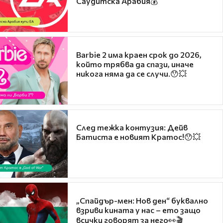
Саудитска Арабия💰
Barbie 2 има краен срок до 2026,
който трябва да спази, иначе
никога няма да се случи.😯💥
След тежка контузия: Дейв
Батиста е новият Кратос!😯💥
„Спайдър-мен: Нов ден“ буквално
взриви кината у нас – ето защо
всички говорят за него👀🎬