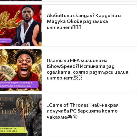
Любов или скандал? Карди Би и
Мадука Окойе разпалиха
интернет❤️‍🔥🔥
Плати ли FIFA милиони на
IShowSpeed?! Истината зад
сделката, която разтърси целия
интернет🤑💥
„Game of Thrones“ най-накрая
получава PC версията която
чакахме🎮🤩