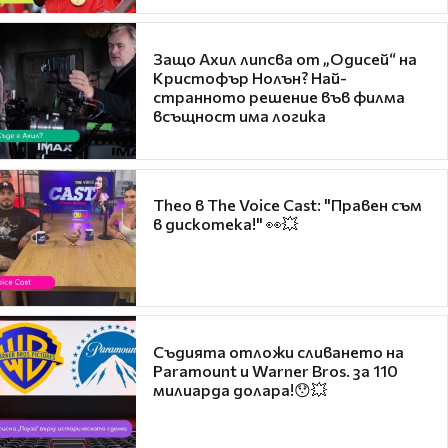
Защо Ахил липсва от „Одисей“ на
Кристофър Нолън? Най-
странното решение във филма
всъщност има логика
Theo в The Voice Cast: "Правен съм
в дискотека!" 👀💥
Съдията отложи сливането на
Paramount и Warner Bros. за 110
милиарда долара!😯💥