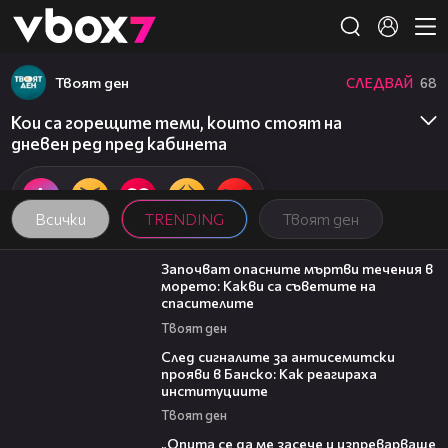
Member of
👾
Твоят ден
СЛЕДВАЙ
68
Кои са горещите теми, които стоят на
дневен ред пред кабинета
Всички
TRENDING
Твоят ден
03:59
Започват опасните мъртви течения в
морето: Какви са съветите на
спасителите
Твоят ден
28:11
След сигналите за антисемитски
прояви в Банско: Как реагираха
институциите
Твоят ден
06:38
„Опита се да ме засече и изпреварваше