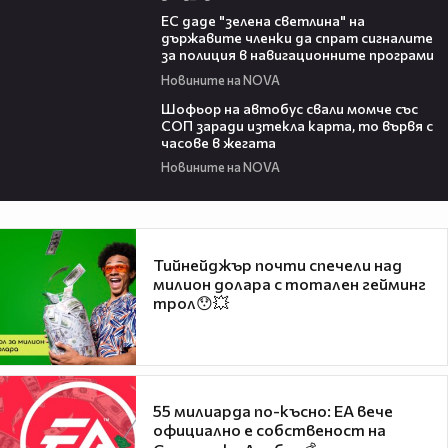
03:04
ЕС даде "зелена светлина" на
държавите членки да спрат сигналите
за полиция в навигационните програми
Новините на NOVA
03:35
Шофьор на автобус свали момче със
СОП заради изтекла карта, то вървя с
часове в жегата
Новините на NOVA
Тийнейджър почти спечели над
милион долара с тотален гейминг
трол😯💥
55 милиарда по-късно: EA вече
официално е собственост на