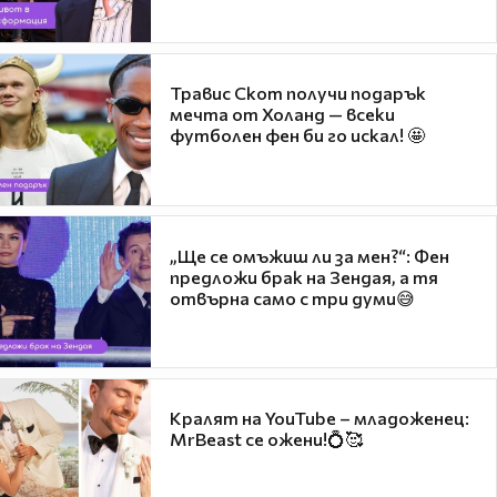
Травис Скот получи подарък
мечта от Холанд — всеки
футболен фен би го искал! 🤩
„Ще се омъжиш ли за мен?“: Фен
предложи брак на Зендая, а тя
отвърна само с три думи😅
Кралят на YouTube – младоженец:
MrBeast се ожени!💍🥰