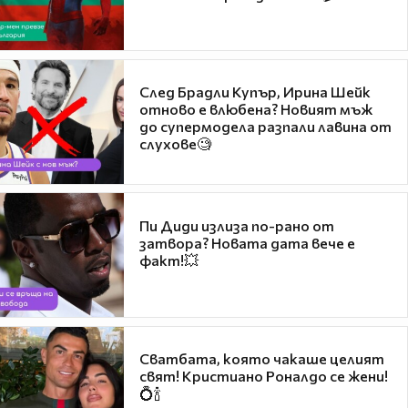
След Брадли Купър, Ирина Шейк
отново е влюбена? Новият мъж
до супермодела разпали лавина от
слухове🧐
Пи Диди излиза по-рано от
затвора? Новата дата вече е
факт!💥
Сватбата, която чакаше целият
свят! Кристиано Роналдо се жени!
💍🍾