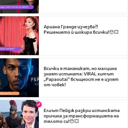
Ариана Гранде изчезва?!
Решението ѝ шокира всички!😯💥
Всички я тананикат, но малцина
знаят истината: VIRAL хитът
„Papaoutai“ всъщност не е изпят
от човек!
Елиът Пейдж разкри истинската
причина за трансформацията на
тялото си!😯💥