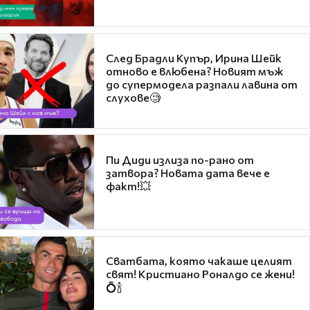
След Брадли Купър, Ирина Шейк
отново е влюбена? Новият мъж
до супермодела разпали лавина от
слухове🧐
Пи Диди излиза по-рано от
затвора? Новата дата вече е
факт!💥
Сватбата, която чакаше целият
свят! Кристиано Роналдо се жени!
💍🍾