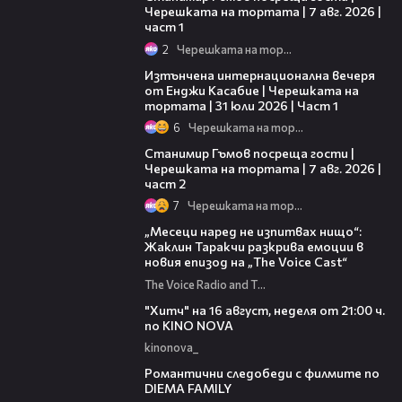
Черешката на тортата | 7 авг. 2026 |
част 1
2
Черешката на тортата
18:07
Изтънчена интернационална вечеря
от Енджи Касабие | Черешката на
тортата | 31 юли 2026 | Част 1
6
Черешката на тортата
12:30
Станимир Гъмов посреща гости |
Черешката на тортата | 7 авг. 2026 |
част 2
7
Черешката на тортата
01:13:23
„Месеци наред не изпитвах нищо“:
Жаклин Таракчи разкрива емоции в
новия епизод на „The Voice Cast“
The Voice Radio and TV Bulgaria
00:30
"Хитч" на 16 август, неделя от 21:00 ч.
по KINO NOVA
kinonova_
00:31
Романтични следобеди с филмите по
DIEMA FAMILY