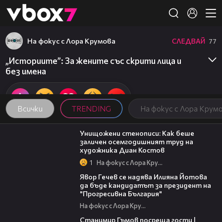
Member of
👾
На фокус с Лора Крумова
СЛЕДВАЙ
77
„Историите”: За жените със скрити лица и
без имена
Всички
TRENDING
На фокус с Лора Крум
13:45
Унищожени стенописи: Как беше
заличен осемгодишният труд на
художника Диан Костов
1
На фокус с Лора Крумова
15:59
Явор Гечев се надява Илияна Йотова
да бъде кандидатът за президент на
"Прогресивна България"
На фокус с Лора Крумова
16:22
Станимир Гъмов посреща гости |