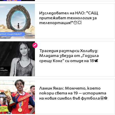
Изследовател на НЛО: "САЩ
притежават технология за
телепортация!"😯💥
Трагедия разтърси Холивуд:
Младата звезда от „Годзила
срещу Конг“ си отиде на 18🕊️
Ламин Ямал: Момчето, което
покори света на 19 — историята
на новия символ във футбола🤩⚽