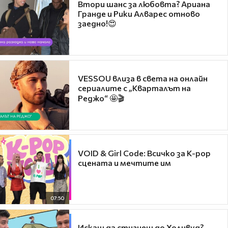
Втори шанс за любовта? Ариана
Гранде и Рики Алварес отново
заедно!😍
VESSOU влиза в света на онлайн
сериалите с „Кварталът на
Реджо“ 🤩🎬
VOID & Girl Code: Всичко за K-pop
сцената и мечтите им
07:50
Искаш да стигнеш до Холивуд?