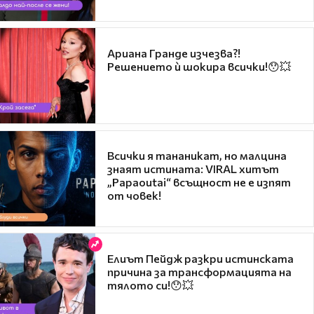
Ариана Гранде изчезва?!
Решението ѝ шокира всички!😯💥
Всички я тананикат, но малцина
знаят истината: VIRAL хитът
„Papaoutai“ всъщност не е изпят
от човек!
Елиът Пейдж разкри истинската
причина за трансформацията на
тялото си!😯💥