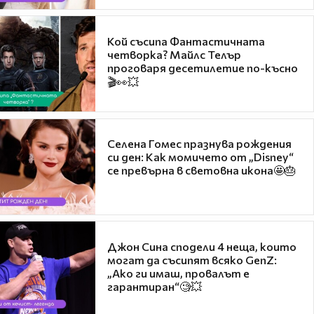
Кой съсипа Фантастичната
четворка? Майлс Телър
проговаря десетилетие по-късно
🎬👀💥
Селена Гомес празнува рождения
си ден: Как момичето от „Disney“
се превърна в световна икона🤩🎂
Джон Сина сподели 4 неща, които
могат да съсипят всяко GenZ:
„Ако ги имаш, провалът е
гарантиран“🧐💥