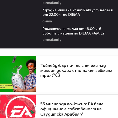
diemafamily
00:31
"Трудна мишена 2" на16 август, неделя
от 22.00 ч. по DIEMA
diema
00:36
Романтични филми от 18.00 ч. в
събота и неделя по DIEMA FAMILY
diemafamily
Тийнейджър почти спечели над
милион долара с тотален гейминг
трол😯💥
55 милиарда по-късно: EA вече
официално е собственост на
Саудитска Арабия💰