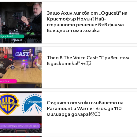
Защо Ахил липсва от „Одисей“ на
Кристофър Нолън? Най-
странното решение във филма
всъщност има логика
Theo в The Voice Cast: "Правен съм
в дискотека!" 👀💥
Съдията отложи сливането на
Paramount и Warner Bros. за 110
милиарда долара!😯💥