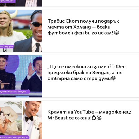
Травис Скот получи подарък
мечта от Холанд — всеки
футболен фен би го искал! 🤩
„Ще се омъжиш ли за мен?“: Фен
предложи брак на Зендая, а тя
отвърна само с три думи😅
Кралят на YouTube – младоженец:
MrBeast се ожени!💍🥰