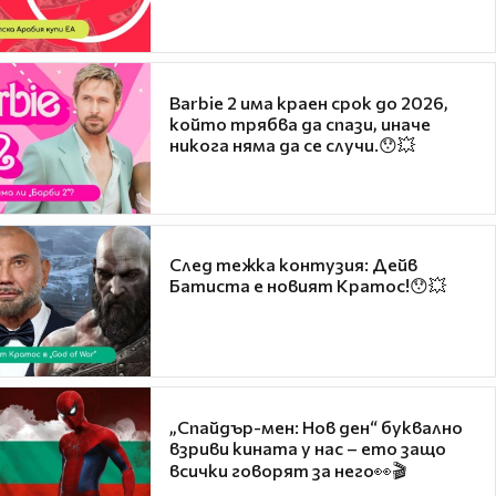
Barbie 2 има краен срок до 2026,
който трябва да спази, иначе
никога няма да се случи.😯💥
След тежка контузия: Дейв
Батиста е новият Кратос!😯💥
„Спайдър-мен: Нов ден“ буквално
взриви кината у нас – ето защо
всички говорят за него👀🎬