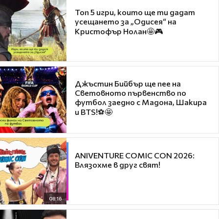
Топ 5 игри, които ще ти дадат
усещането за „Одисея“ на
Кристофър Нолан🤩🎮
Джъстин Бийбър ще пее на
Световното първенство по
футбол заедно с Мадона, Шакира
и BTS!⚽🤩
ANIVENTURE COMIC CON 2026:
Влязохме в друг свят!
08:16