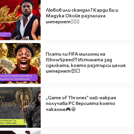
Любов или скандал? Карди Би и
Мадука Окойе разпалиха
интернет❤️‍🔥🔥
Плати ли FIFA милиони на
IShowSpeed?! Истината зад
сделката, която разтърси целия
интернет🤑💥
„Game of Thrones“ най-накрая
получава PC версията която
чакахме🎮🤩