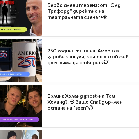
Бербо смени терена: от „Олд
Трафорд“ директно на
театралната сцена👀⚽
250 години тишина: Америка
зарови капсула, която никой жив
днес няма да отвори👀💥
Ерлинг Холанд ghost-на Том
Холанд?! 💀 Защо Спайдър-мен
остана на "seen"😅