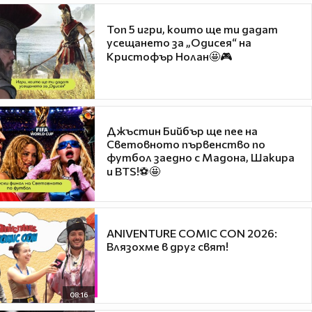
Топ 5 игри, които ще ти дадат
усещането за „Одисея“ на
Кристофър Нолан🤩🎮
Джъстин Бийбър ще пее на
Световното първенство по
футбол заедно с Мадона, Шакира
и BTS!⚽🤩
ANIVENTURE COMIC CON 2026:
Влязохме в друг свят!
08:16