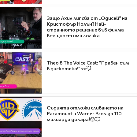
Защо Ахил липсва от „Одисей“ на
Кристофър Нолън? Най-
странното решение във филма
всъщност има логика
Theo в The Voice Cast: "Правен съм
в дискотека!" 👀💥
Съдията отложи сливането на
Paramount и Warner Bros. за 110
милиарда долара!😯💥