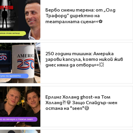
Бербо смени терена: от „Олд
Трафорд“ директно на
театралната сцена👀⚽
250 години тишина: Америка
зарови капсула, която никой жив
днес няма да отвори👀💥
Ерлинг Холанд ghost-на Том
Холанд?! 💀 Защо Спайдър-мен
остана на "seen"😅