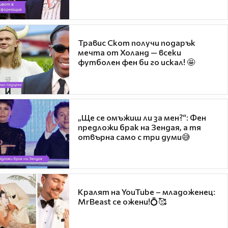
Травис Скот получи подарък
мечта от Холанд — всеки
футболен фен би го искал! 🤩
„Ще се омъжиш ли за мен?“: Фен
предложи брак на Зендая, а тя
отвърна само с три думи😅
Кралят на YouTube – младоженец:
MrBeast се ожени!💍🥰