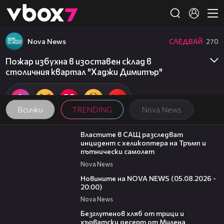
Member of
👾
Nova News
СЛЕДВАЙ
270
Пожар избухна в изоставен склад в
столичния квартал "Хаджи Димитър"
Всички
TRENDING
Nova News
00:39
Властите в САЩ разследват
инцидент с хеликоптера на Тръмп и
пътнически самолет
Nova News
21:42
Новините на NOVA NEWS (05.08.2026 -
20:00)
Nova News
15:35
Безглутенов хляб от трици и
хърватски десерт от Милена