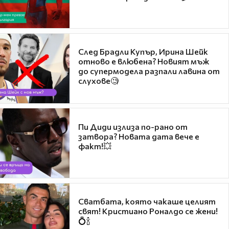
След Брадли Купър, Ирина Шейк
отново е влюбена? Новият мъж
до супермодела разпали лавина от
слухове🧐
Пи Диди излиза по-рано от
затвора? Новата дата вече е
факт!💥
Сватбата, която чакаше целият
свят! Кристиано Роналдо се жени!
💍🍾