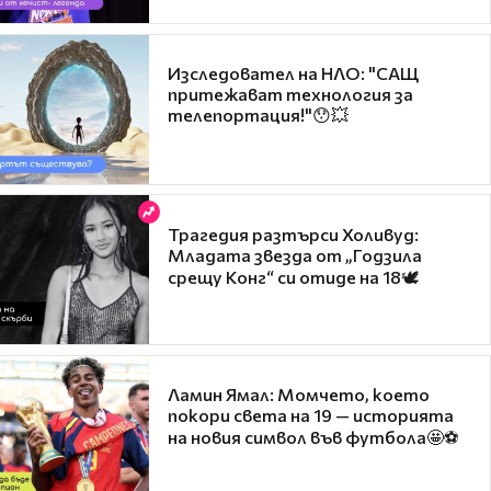
Изследовател на НЛО: "САЩ
притежават технология за
телепортация!"😯💥
Трагедия разтърси Холивуд:
Младата звезда от „Годзила
срещу Конг“ си отиде на 18🕊️
Ламин Ямал: Момчето, което
покори света на 19 — историята
на новия символ във футбола🤩⚽