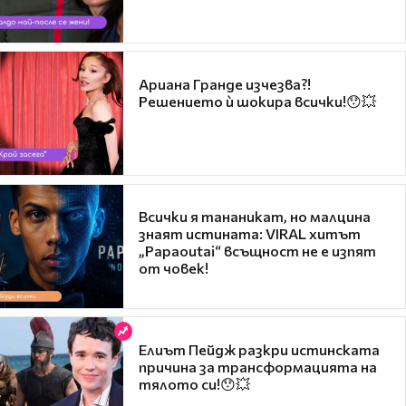
Ариана Гранде изчезва?!
Решението ѝ шокира всички!😯💥
Всички я тананикат, но малцина
знаят истината: VIRAL хитът
„Papaoutai“ всъщност не е изпят
от човек!
Елиът Пейдж разкри истинската
причина за трансформацията на
тялото си!😯💥