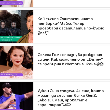
Кой съсипа Фантастичната
четворка? Майлс Телър
проговаря десетилетие по-късно
🎬👀💥
Селена Гомес празнува рождения
си ден: Как момичето от „Disney“
се превърна в световна икона🤩🎂
Джон Сина сподели 4 неща, които
могат да съсипят всяко GenZ:
„Ако ги имаш, провалът е
гарантиран“🧐💥