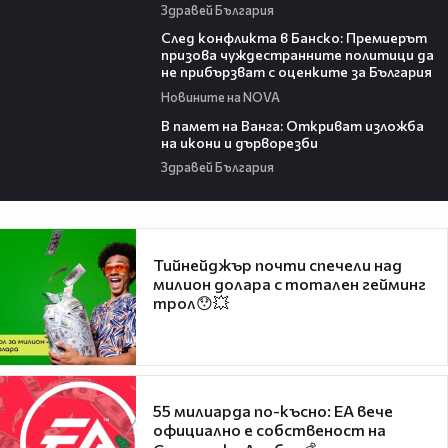
Здравей България
08:08
След конфликта в Банско: Премиерът
призова чуждестранните политици да
не прибързват с оценките за България
Новините на NOVA
07:17
В памет на Ванга: Откриват изложба
на икони и дърворезби
Здравей България
Тийнейджър почти спечели над
милион долара с тотален гейминг
трол😯💥
55 милиарда по-късно: EA вече
официално е собственост на