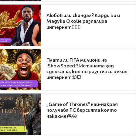
Любов или скандал? Карди Би и
Мадука Окойе разпалиха
интернет❤️‍🔥🔥
Плати ли FIFA милиони на
IShowSpeed?! Истината зад
сделката, която разтърси целия
интернет🤑💥
„Game of Thrones“ най-накрая
получава PC версията която
чакахме🎮🤩