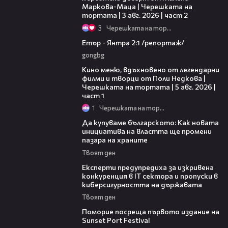
Маркова-Маца | Черешката на
тортата | 3 авг. 2026 | част 2
3
Черешката на тортата
06:23
Етър - Янтра 2:1 /репортаж/
gongbg
15:39
Кино меню, вдъхновено от легендарни
филми и творци от Поли Недкова |
Черешката на тортата | 5 авг. 2026 |
част 1
1
Черешката на тортата
16:42
Да купуваме българското: Как новата
инициатива на властта ще промени
пазара на храните
Твоят ден
18:30
Експерти предупредиха за изкривена
конкуренция в IT сектора и пропуски в
киберсигурността на държавата
Твоят ден
05:54
Поморие посреща първото издание на
Sunset Port Festival