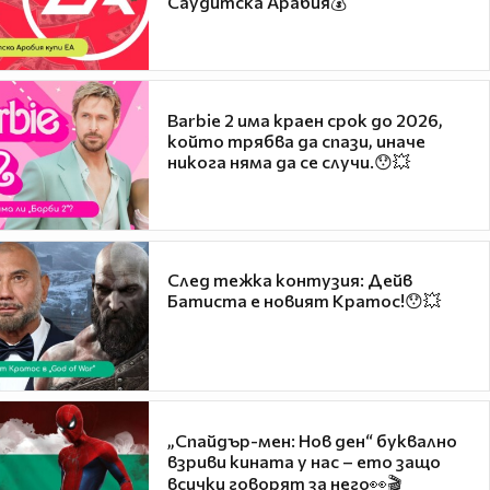
Саудитска Арабия💰
Barbie 2 има краен срок до 2026,
който трябва да спази, иначе
никога няма да се случи.😯💥
След тежка контузия: Дейв
Батиста е новият Кратос!😯💥
„Спайдър-мен: Нов ден“ буквално
взриви кината у нас – ето защо
всички говорят за него👀🎬