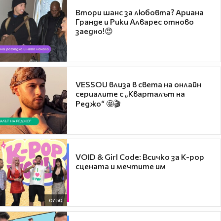
Втори шанс за любовта? Ариана
Гранде и Рики Алварес отново
заедно!😍
VESSOU влиза в света на онлайн
сериалите с „Кварталът на
Реджо“ 🤩🎬
VOID & Girl Code: Всичко за K-pop
сцената и мечтите им
07:50