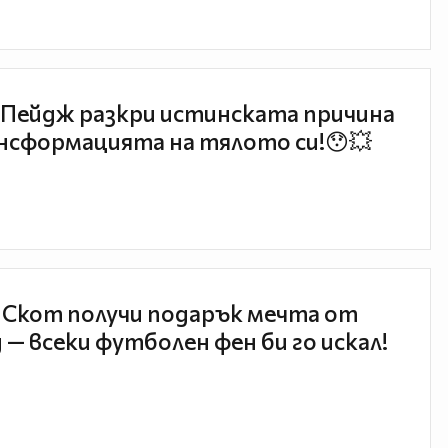
Пейдж разкри истинската причина
нсформацията на тялото си!😯💥
 Скот получи подарък мечта от
 — всеки футболен фен би го искал!