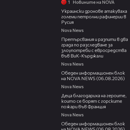
1
Новините на NOVA
00:57
Украински дронове атакуваха
големи петролни рафинерии в
Русия
Nova News
00:27
Претърсвания и разпити в два
града по разследване за
злоупотреби с евросредства
във ВиК-Кърджали
Nova News
27:22
Обеден информационен блок
на NOVA NEWS (06.08.2026)
Nova News
01:50
Деца благодариха на героите,
които се борят с горските
пожари във Франция
Nova News
01:14:28
Обеден информационен блок
на NOVA NEWS (06.08.2026)