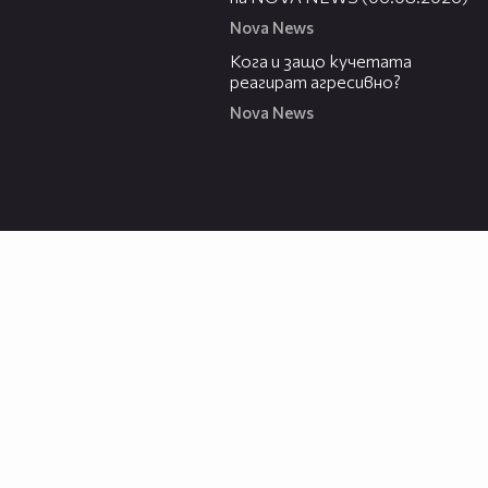
Nova News
13:53
Кога и защо кучетата
реагират агресивно?
Nova News