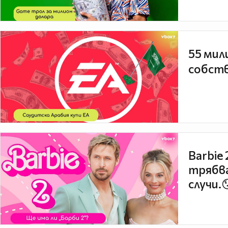
55 мил
собств
Barbie
трябва
случи.