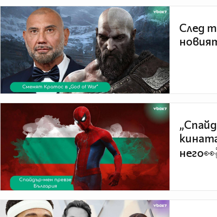
След т
новият
„Спайд
кината
него👀