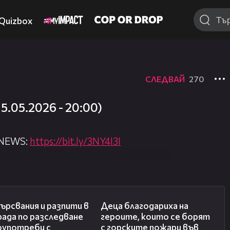
Quizbox
СЛЕДВАЙ
270
.05.2026 - 20:00)
 NEWS:
https://bit.ly/3NY4l3I
nova.bg/
//nova.bg/live/news
00:27
01:50
рсвания и разпити в
Деца благодариха на
рада по разследване
героите, които се борят
оупотреби с
с горските пожари във