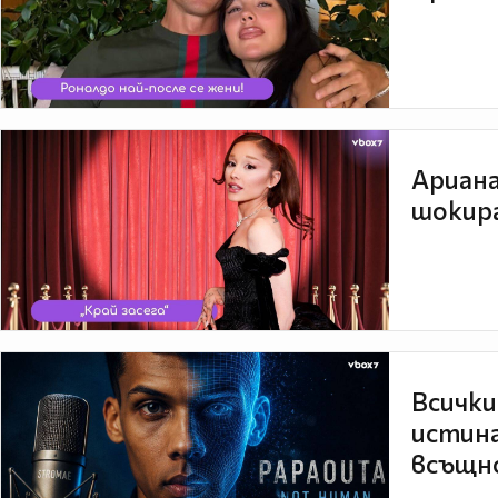
Ариана
шокира
Всички
истина
всъщно