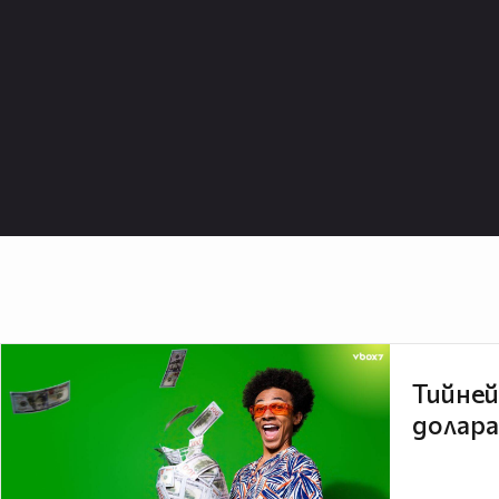
Тийней
долара