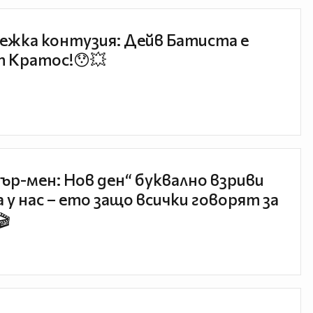
ежка контузия: Дейв Батиста е
 Кратос!😯💥
ър-мен: Нов ден“ буквално взриви
 у нас – ето защо всички говорят за
🎬