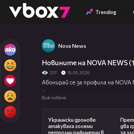
Member of
👾
Trending
Nova News
Новините на NOVA NEWS (15
237
15.05.2026
Абонирай се за профила на NOVA
Посети официалния сайт:
http://
Виж повече
Гледай NOVA NEWS на живо:
http:
00:57
Украински дронове
Претъ
атакуваха големи
два г
петролни рафинерии в
за зл