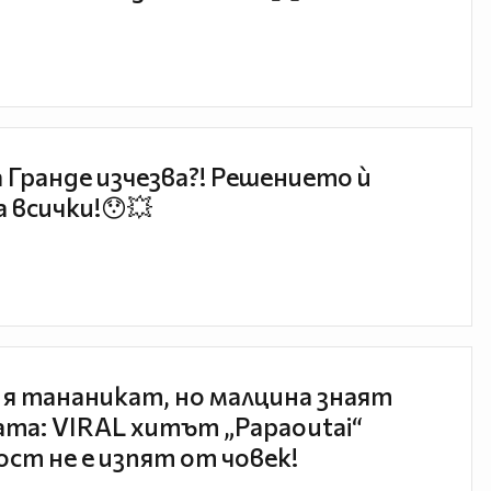
 Гранде изчезва?! Решението ѝ
 всички!😯💥
 я тананикат, но малцина знаят
та: VIRAL хитът „Papaoutai“
ст не е изпят от човек!