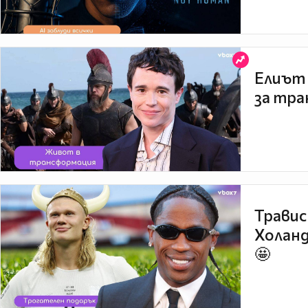
Елиът 
за тра
Травис
Холанд
🤩