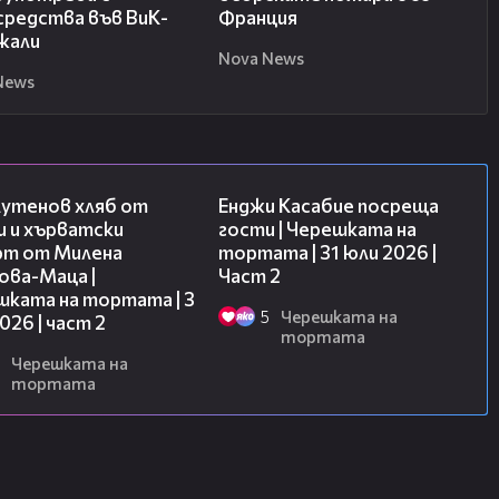
средства във ВиК-
Франция
жали
Nova News
News
15:35
16:45
лутенов хляб от
Енджи Касабие посреща
и и хърватски
гости | Черешката на
рт от Милена
тортата | 31 юли 2026 |
ова-Маца |
Част 2
шката на тортата | 3
5
Черешката на
2026 | част 2
тортата
Черешката на
тортата