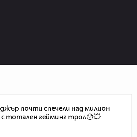
джър почти спечели над милион
 с тотален гейминг трол😯💥