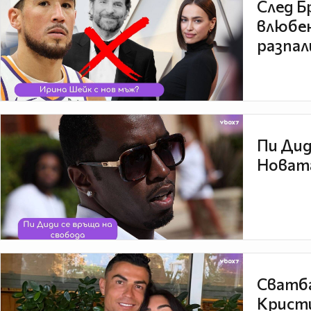
След Б
влюбен
разпал
Пи Дид
Новата
Сватба
Кристи