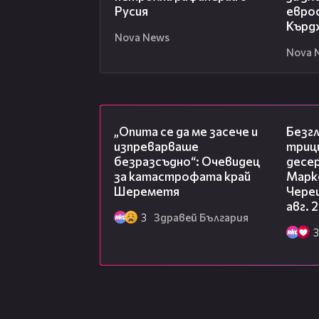
Русия
евро
Кърд
Nova News
Nova 
06:38
„Опита се да ме засече и
Безг
изпреварваше
триц
безразсъдно“: Очевидец
десе
за катастрофата край
Марк
Шереметя
Чере
авг. 
3
Здравей България
3