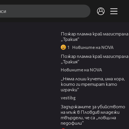
00:20
Пожар пламна край магистрала
„Тракия“
1
Новините на NOVA
00:10
Пожар пламна край магистрала
„Тракия“
Новините на NOVA
36:08
„Няма лоши кучета, има хора,
които ги третират като
играчки“
vestibg
20:30
Задържаните за убийството
на мъж в Пловдив младежи
твърдели, че са „ловци на
педофили”