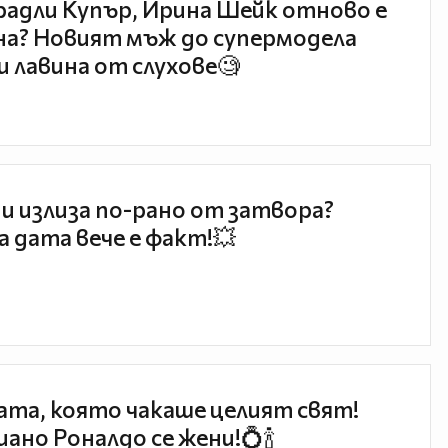
радли Купър, Ирина Шейк отново е
а? Новият мъж до супермодела
и лавина от слухове🧐
и излиза по-рано от затвора?
 дата вече е факт!💥
та, която чакаше целият свят!
ано Роналдо се жени!💍🍾