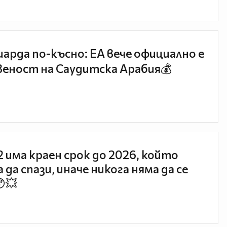
иарда по-късно: EA вече официално е
еност на Саудитска Арабия💰
 2 има краен срок до 2026, който
 да спази, иначе никога няма да се
😯💥