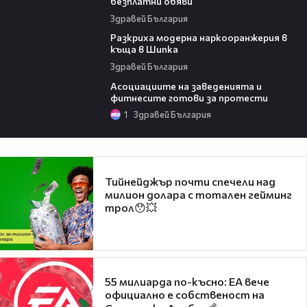
безплатни обяви
Здравей България
03:02
Разкриха модерна наркооранжерия в
къща в Шипка
Здравей България
06:45
Асоциациите на заведенията и
фитнесите готови за протести
1
Здравей България
Тийнейджър почти спечели над
милион долара с тотален гейминг
трол😯💥
55 милиарда по-късно: EA вече
официално е собственост на