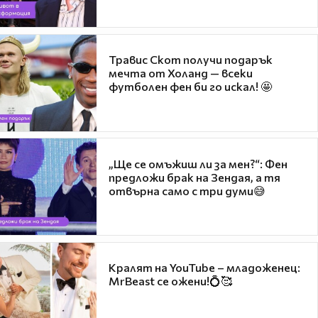
Травис Скот получи подарък
мечта от Холанд — всеки
футболен фен би го искал! 🤩
„Ще се омъжиш ли за мен?“: Фен
предложи брак на Зендая, а тя
отвърна само с три думи😅
Кралят на YouTube – младоженец:
MrBeast се ожени!💍🥰