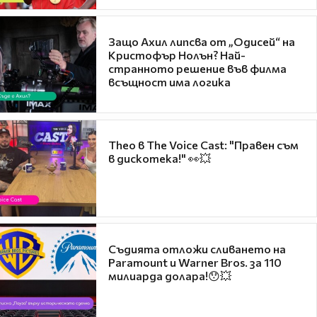
Защо Ахил липсва от „Одисей“ на
Кристофър Нолън? Най-
странното решение във филма
всъщност има логика
Theo в The Voice Cast: "Правен съм
в дискотека!" 👀💥
Съдията отложи сливането на
Paramount и Warner Bros. за 110
милиарда долара!😯💥