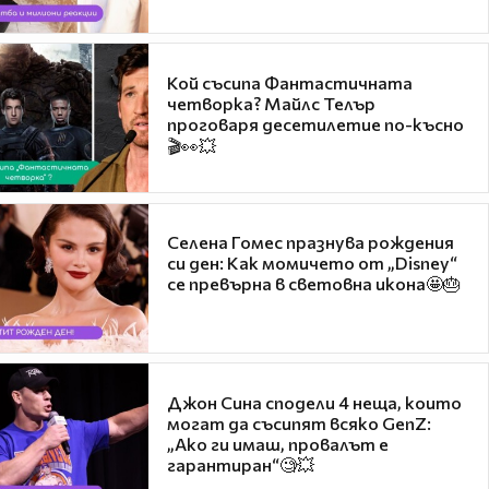
Кой съсипа Фантастичната
четворка? Майлс Телър
проговаря десетилетие по-късно
🎬👀💥
Селена Гомес празнува рождения
си ден: Как момичето от „Disney“
се превърна в световна икона🤩🎂
Джон Сина сподели 4 неща, които
могат да съсипят всяко GenZ:
„Ако ги имаш, провалът е
гарантиран“🧐💥