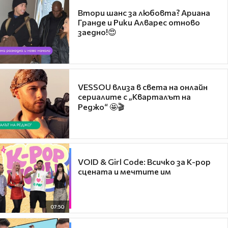
Втори шанс за любовта? Ариана
Гранде и Рики Алварес отново
заедно!😍
VESSOU влиза в света на онлайн
сериалите с „Кварталът на
Реджо“ 🤩🎬
VOID & Girl Code: Всичко за K-pop
сцената и мечтите им
07:50