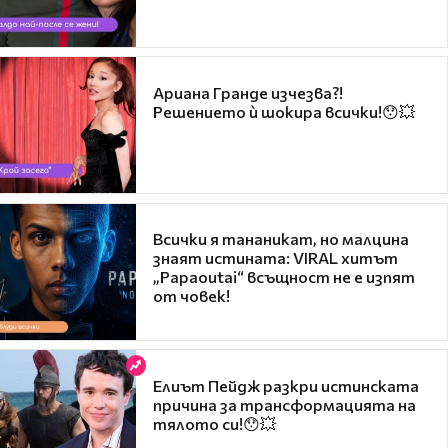
Ариана Гранде изчезва?!
Решението ѝ шокира всички!😯💥
Всички я тананикат, но малцина
знаят истината: VIRAL хитът
„Papaoutai“ всъщност не е изпят
от човек!
Елиът Пейдж разкри истинската
причина за трансформацията на
тялото си!😯💥