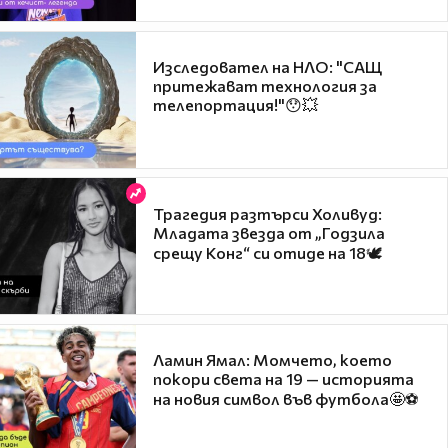
Изследовател на НЛО: "САЩ
притежават технология за
телепортация!"😯💥
Трагедия разтърси Холивуд:
Младата звезда от „Годзила
срещу Конг“ си отиде на 18🕊️
Ламин Ямал: Момчето, което
покори света на 19 — историята
на новия символ във футбола🤩⚽