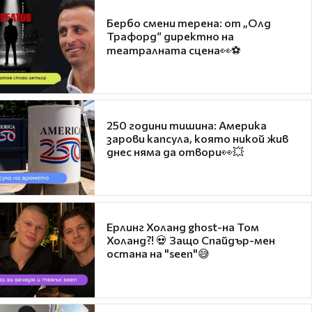
Бербо смени терена: от „Олд
Трафорд“ директно на
театралната сцена👀⚽
250 години тишина: Америка
зарови капсула, която никой жив
днес няма да отвори👀💥
Ерлинг Холанд ghost-на Том
Холанд?! 💀 Защо Спайдър-мен
остана на "seen"😅