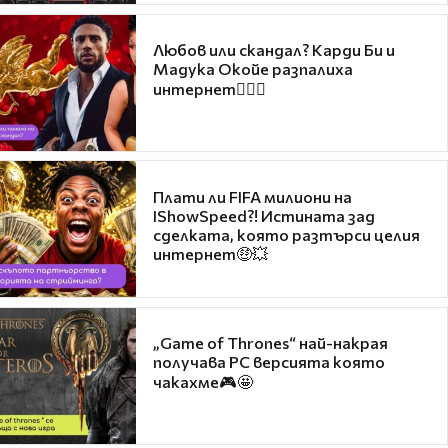
Любов или скандал? Карди Би и
Мадука Окойе разпалиха
интернет❤️‍🔥🔥
Плати ли FIFA милиони на
IShowSpeed?! Истината зад
сделката, която разтърси целия
интернет🤑💥
„Game of Thrones“ най-накрая
получава PC версията която
чакахме🎮🤩