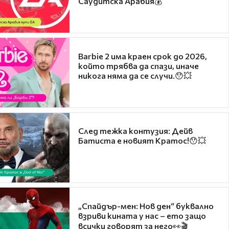
Саудитска Арабия💰
Barbie 2 има краен срок до 2026,
който трябва да спази, иначе
никога няма да се случи.😯💥
След тежка контузия: Дейв
Батиста е новият Кратос!😯💥
„Спайдър-мен: Нов ден“ буквално
взриви кината у нас – ето защо
всички говорят за него👀🎬