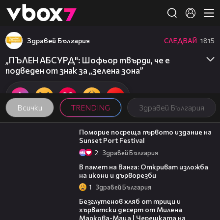
Member of
👾
Здравей България
СЛЕДВАЙ
1815
„ПЪЛЕН АБСУРД": Шофьор твърди, че е
подведен от знак за „зелена зона”
Всички
TRENDING
Здравей България
05:54
Поморие посреща първото издание на
Sunset Port Festival
2
Здравей България
07:17
В памет на Ванга: Откриват изложба
на икони и дърворезби
1
Здравей България
15:35
Безглутенов хляб от трици и
хърватски десерт от Милена
Маркова-Маца | Черешката на