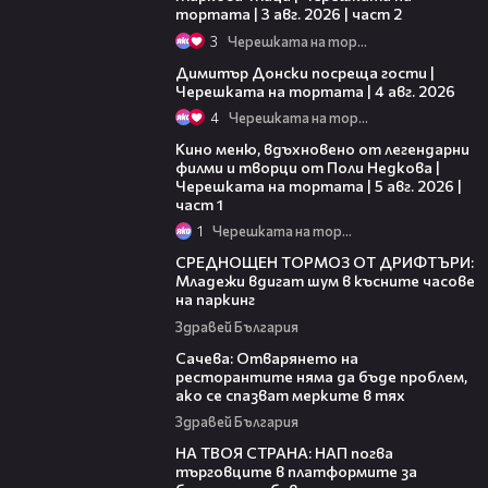
тортата | 3 авг. 2026 | част 2
3
Черешката на тортата
17:43
Димитър Донски посреща гости |
Черешката на тортата | 4 авг. 2026
4
Черешката на тортата
15:39
Кино меню, вдъхновено от легендарни
филми и творци от Поли Недкова |
Черешката на тортата | 5 авг. 2026 |
част 1
1
Черешката на тортата
01:59
СРЕДНОЩЕН ТОРМОЗ ОТ ДРИФТЪРИ:
Младежи вдигат шум в късните часове
на паркинг
Здравей България
17:14
Сачева: Отварянето на
ресторантите няма да бъде проблем,
ако се спазват мерките в тях
Здравей България
09:13
НА ТВОЯ СТРАНА: НАП погва
търговците в платформите за