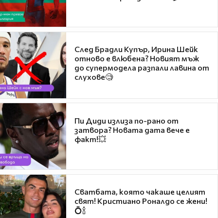
След Брадли Купър, Ирина Шейк
отново е влюбена? Новият мъж
до супермодела разпали лавина от
слухове🧐
Пи Диди излиза по-рано от
затвора? Новата дата вече е
факт!💥
Сватбата, която чакаше целият
свят! Кристиано Роналдо се жени!
💍🍾