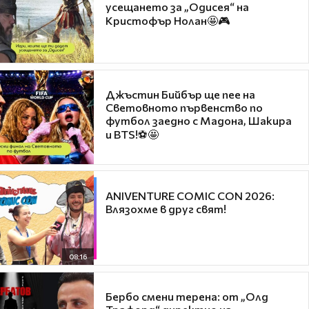
усещането за „Одисея“ на
Кристофър Нолан🤩🎮
Джъстин Бийбър ще пее на
Световното първенство по
футбол заедно с Мадона, Шакира
и BTS!⚽🤩
ANIVENTURE COMIC CON 2026:
Влязохме в друг свят!
08:16
Бербо смени терена: от „Олд