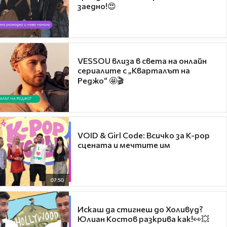
заедно!😍
VESSOU влиза в света на онлайн
сериалите с „Кварталът на
Реджо“ 🤩🎬
VOID & Girl Code: Всичко за K-pop
сцената и мечтите им
07:50
Искаш да стигнеш до Холивуд?
Юлиан Костов разкрива как!👀💥