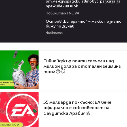
от междуградски автобус, разказа за
преживения шок
Новините на NOVA
00:04
Остров „Есперанто“ – малко познато
бижу по Дунав
dariknews
Тийнейджър почти спечели над
милион долара с тотален гейминг
трол😯💥
55 милиарда по-късно: EA вече
официално е собственост на
Саудитска Арабия💰