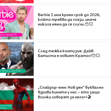
Barbie 2 има краен срок до 2026,
който трябва да спази, иначе
никога няма да се случи.😯💥
След тежка контузия: Дейв
Батиста е новият Кратос!😯💥
„Спайдър-мен: Нов ден“ буквално
взриви кината у нас – ето защо
всички говорят за него👀🎬