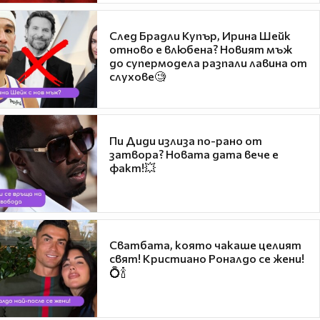
След Брадли Купър, Ирина Шейк
отново е влюбена? Новият мъж
до супермодела разпали лавина от
слухове🧐
Пи Диди излиза по-рано от
затвора? Новата дата вече е
факт!💥
Сватбата, която чакаше целият
свят! Кристиано Роналдо се жени!
💍🍾