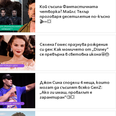
Кой съсипа Фантастичната
четворка? Майлс Телър
проговаря десетилетие по-късно
🎬👀💥
Селена Гомес празнува рождения
си ден: Как момичето от „Disney“
се превърна в световна икона🤩🎂
Джон Сина сподели 4 неща, които
могат да съсипят всяко GenZ:
„Ако ги имаш, провалът е
гарантиран“🧐💥