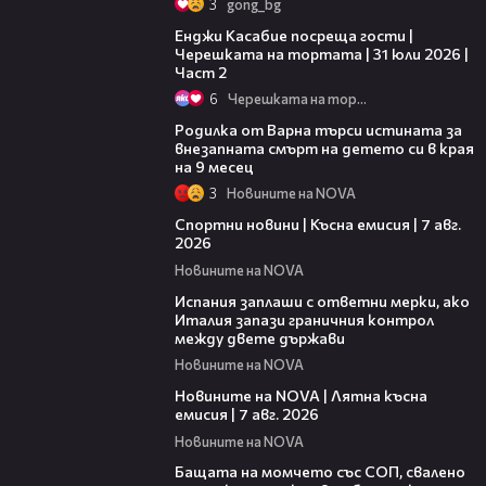
3
gong_bg
16:45
Енджи Касабие посреща гости |
Черешката на тортата | 31 юли 2026 |
Част 2
6
Черешката на тортата
03:09
Родилка от Варна търси истината за
внезапната смърт на детето си в края
на 9 месец
3
Новините на NOVA
03:46
Спортни новини | Късна емисия | 7 авг.
2026
Новините на NOVA
00:51
Испания заплаши с ответни мерки, ако
Италия запази граничния контрол
между двете държави
Новините на NOVA
21:18
Новините на NOVA | Лятна късна
емисия | 7 авг. 2026
Новините на NOVA
00:30
Бащата на момчето със СОП, свалено