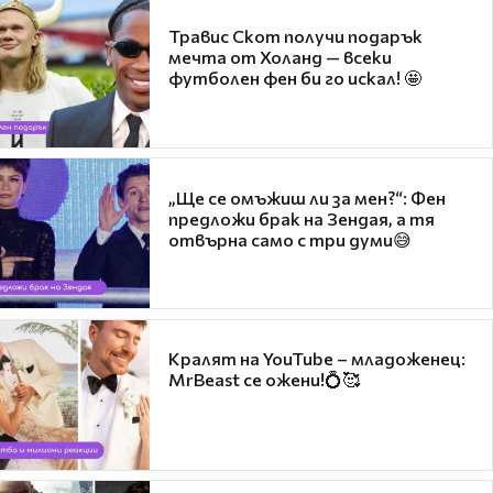
Травис Скот получи подарък
мечта от Холанд — всеки
футболен фен би го искал! 🤩
„Ще се омъжиш ли за мен?“: Фен
предложи брак на Зендая, а тя
отвърна само с три думи😅
Кралят на YouTube – младоженец:
MrBeast се ожени!💍🥰