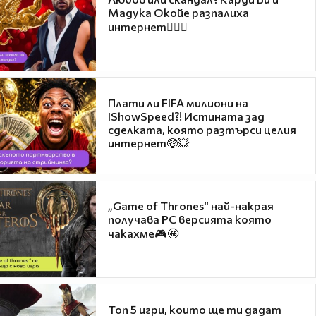
Мадука Окойе разпалиха
интернет❤️‍🔥🔥
Плати ли FIFA милиони на
IShowSpeed?! Истината зад
сделката, която разтърси целия
интернет🤑💥
„Game of Thrones“ най-накрая
получава PC версията която
чакахме🎮🤩
Топ 5 игри, които ще ти дадат