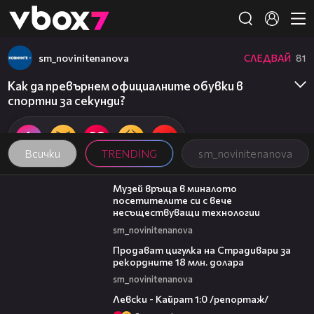
Member of
👾
sm_novinitenanova
СЛЕДВАЙ
81
Как да превърнем официалните обувки в
спортни за секунди?
Всички
TRENDING
sm_novinitenanova
01:15
Музей връща в миналото
посетителите си с вече
несъществуващи технологии
sm_novinitenanova
01:05
Продават цигулка на Страдивари за
рекордните 18 млн. долара
sm_novinitenanova
05:57
Левски - Кайрат 1:0 /репортаж/