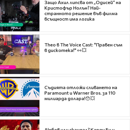
Защо Ахил липсва от „Одисей“ на
Кристофър Нолън? Най-
странното решение във филма
всъщност има логика
Theo в The Voice Cast: "Правен съм
в дискотека!" 👀💥
Съдията отложи сливането на
Paramount и Warner Bros. за 110
милиарда долара!😯💥
Любов или скандал? Карди Би и