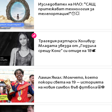
Изследовател на НЛО: "САЩ
притежават технология за
телепортация!"😯💥
Трагедия разтърси Холивуд:
Младата звезда от „Годзила
срещу Конг“ си отиде на 18🕊️
Ламин Ямал: Момчето, което
покори света на 19 — историята
на новия символ във футбола🤩⚽