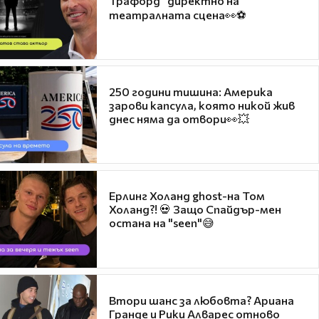
Трафорд“ директно на
театралната сцена👀⚽
250 години тишина: Америка
зарови капсула, която никой жив
днес няма да отвори👀💥
Ерлинг Холанд ghost-на Том
Холанд?! 💀 Защо Спайдър-мен
остана на "seen"😅
Втори шанс за любовта? Ариана
Гранде и Рики Алварес отново