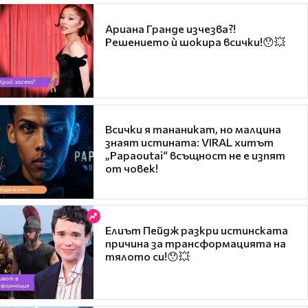
Ариана Гранде изчезва?!
Решението ѝ шокира всички!😯💥
Всички я тананикат, но малцина
знаят истината: VIRAL хитът
„Papaoutai“ всъщност не е изпят
от човек!
Елиът Пейдж разкри истинската
причина за трансформацията на
тялото си!😯💥