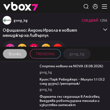
Member of
👾
gong_bg
СЛЕДВАЙ
1256
Официално: Андони Ираола е новият
мениджър на Ливърпул
Всички
TRENDING
gong_bg
04:09
Спортни новини на NOVA (8.08.2026)
gong_bg
08:50
Куинс Парк Рейнджърс - Милуол 1:1 (0:2
след дузпи) /репортаж/
gong_bg
00:06
Фирмата със седалище в Лясковец
внедрява роботизирана техника и
изкуствен интелект