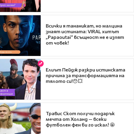
Всички я тананикат, но малцина
знаят истината: VIRAL хитът
„Papaoutai“ всъщност не е изпят
от човек!
Елиът Пейдж разкри истинската
причина за трансформацията на
тялото си!😯💥
Травис Скот получи подарък
мечта от Холанд — всеки
футболен фен би го искал! 🤩