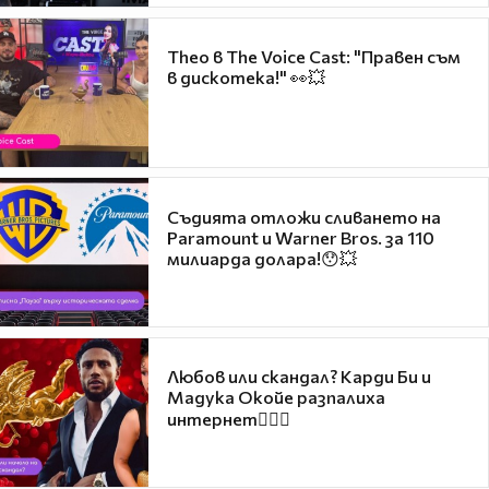
Theo в The Voice Cast: "Правен съм
в дискотека!" 👀💥
Съдията отложи сливането на
Paramount и Warner Bros. за 110
милиарда долара!😯💥
Любов или скандал? Карди Би и
Мадука Окойе разпалиха
интернет❤️‍🔥🔥