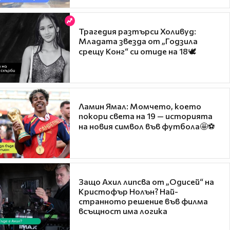
Трагедия разтърси Холивуд:
Младата звезда от „Годзила
срещу Конг“ си отиде на 18🕊️
Ламин Ямал: Момчето, което
покори света на 19 — историята
на новия символ във футбола🤩⚽
Защо Ахил липсва от „Одисей“ на
Кристофър Нолън? Най-
странното решение във филма
всъщност има логика