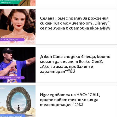
Селена Гомес празнува рождения
си ден: Как момичето от „Disney“
се превърна в световна икона🤩🎂
Джон Сина сподели 4 неща, които
могат да съсипят всяко GenZ:
„Ако ги имаш, провалът е
гарантиран“🧐💥
Изследовател на НЛО: "САЩ
притежават технология за
телепортация!"😯💥