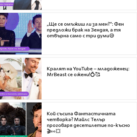
„Ще се омъжиш ли за мен?“: Фен
предложи брак на Зендая, а тя
отвърна само с три думи😅
Кралят на YouTube – младоженец:
MrBeast се ожени!💍🥰
Кой съсипа Фантастичната
четворка? Майлс Телър
проговаря десетилетие по-късно
🎬👀💥