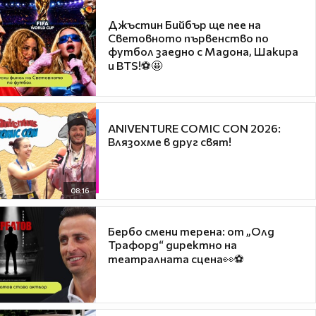
Джъстин Бийбър ще пее на
Световното първенство по
футбол заедно с Мадона, Шакира
и BTS!⚽🤩
ANIVENTURE COMIC CON 2026:
Влязохме в друг свят!
08:16
Бербо смени терена: от „Олд
Трафорд“ директно на
театралната сцена👀⚽