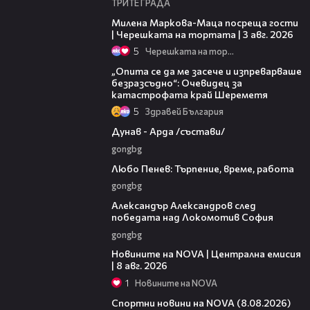
ТРИТЕ ГРАДА
20:17
Милена Маркова-Маца посреща гости
| Черешката на тортата | 3 авг. 2026
5
Черешката на тортата
06:38
„Опита се да ме засече и изпреварваше
безразсъдно“: Очевидец за
катастрофата край Шереметя
5
Здравей България
00:51
Дунав - Арда /състави/
gongbg
03:40
Любо Пенев: Търпение, време, работа
gongbg
01:49
Александър Александров след
победата над Локомотив София
gongbg
29:15
Новините на NOVA | Централна емисия
| 8 авг. 2026
1
Новините на NOVA
04:09
Спортни новини на NOVA (8.08.2026)