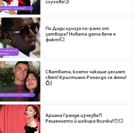
слухове🧐
Пи Диди излиза по-рано от
затвора? Новата дата вече е
факт!💥
Сватбата, която чакаше целият
свят! Кристиано Роналдо се жени!
💍🍾
Ариана Гранде изчезва?!
Решението ѝ шокира всички!😯💥