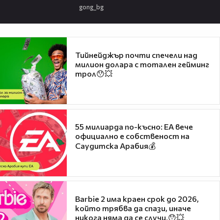
gong_bg
Тийнейджър почти спечели над
милион долара с тотален гейминг
трол😯💥
55 милиарда по-късно: EA вече
официално е собственост на
Саудитска Арабия💰
Barbie 2 има краен срок до 2026,
който трябва да спази, иначе
никога няма да се случи.😯💥