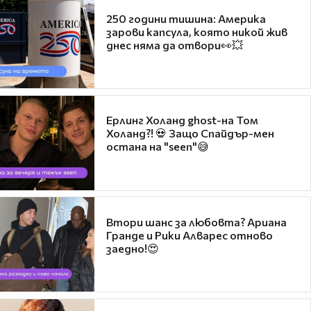
250 години тишина: Америка
зарови капсула, която никой жив
днес няма да отвори👀💥
Ерлинг Холанд ghost-на Том
Холанд?! 💀 Защо Спайдър-мен
остана на "seen"😅
Втори шанс за любовта? Ариана
Гранде и Рики Алварес отново
заедно!😍