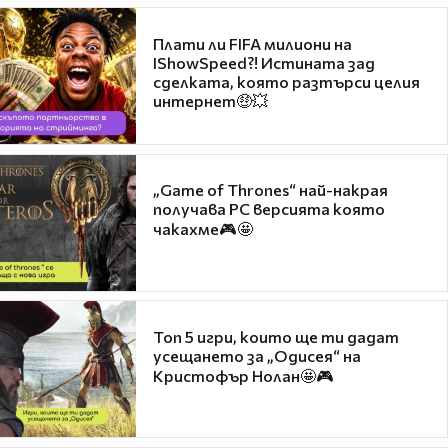
Плати ли FIFA милиони на
IShowSpeed?! Истината зад
сделката, която разтърси целия
интернет🤑💥
„Game of Thrones“ най-накрая
получава PC версията която
чакахме🎮🤩
Топ 5 игри, които ще ти дадат
усещането за „Одисея“ на
Кристофър Нолан🤩🎮