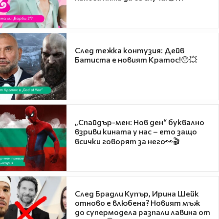
След тежка контузия: Дейв
Батиста е новият Кратос!😯💥
„Спайдър-мен: Нов ден“ буквално
взриви кината у нас – ето защо
всички говорят за него👀🎬
След Брадли Купър, Ирина Шейк
отново е влюбена? Новият мъж
до супермодела разпали лавина от