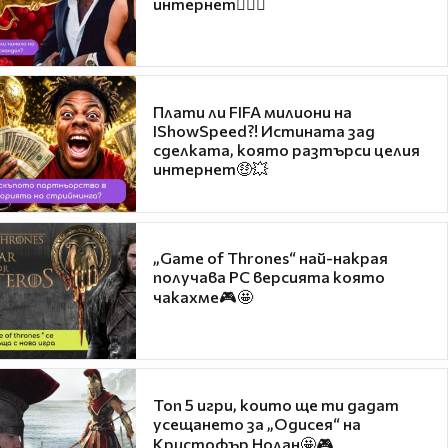
интернет❤️‍🔥🔥
Плати ли FIFA милиони на
IShowSpeed?! Истината зад
сделката, която разтърси целия
интернет🤑💥
„Game of Thrones“ най-накрая
получава PC версията която
чакахме🎮🤩
Топ 5 игри, които ще ти дадат
усещането за „Одисея“ на
Кристофър Нолан🤩🎮