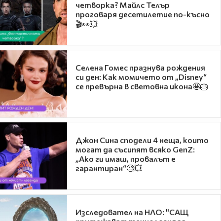
четворка? Майлс Телър
проговаря десетилетие по-късно
🎬👀💥
Селена Гомес празнува рождения
си ден: Как момичето от „Disney“
се превърна в световна икона🤩🎂
Джон Сина сподели 4 неща, които
могат да съсипят всяко GenZ:
„Ако ги имаш, провалът е
гарантиран“🧐💥
Изследовател на НЛО: "САЩ