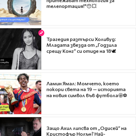
притежават технология за
телепортация!"😯💥
Трагедия разтърси Холивуд:
Младата звезда от „Годзила
срещу Конг“ си отиде на 18🕊️
Ламин Ямал: Момчето, което
покори света на 19 — историята
на новия символ във футбола🤩⚽
Защо Ахил липсва от „Одисей“ на
Кристофър Нолън? Най-