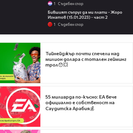
1
Съдебен спор
23:35
Бившият съпруг да ми плати - Жоро
Игнатов (15.01.2023) - част 2
1
Съдебен спор
Тийнейджър почти спечели над
милион долара с тотален гейминг
трол😯💥
55 милиарда по-късно: EA вече
официално е собственост на
Саудитска Арабия💰