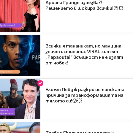
Ариана Гранде изчезва?!
Решението ѝ шокира всички!😯💥
Всички я тананикат, но малцина
знаят истината: VIRAL хитът
„Papaoutai“ всъщност не е изпят
от човек!
Елиът Пейдж разкри истинската
причина за трансформацията на
тялото си!😯💥
Травис Скот получи подарък