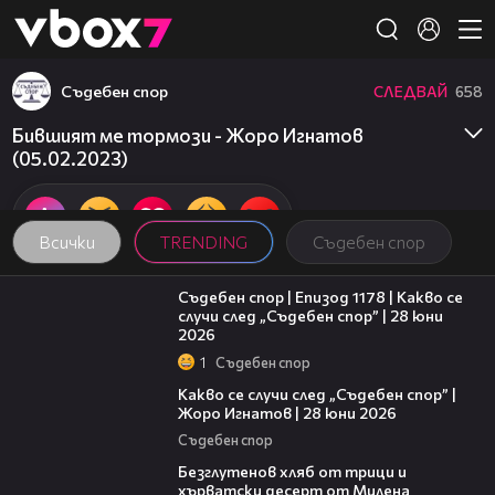
Member of
👾
Съдебен спор
СЛЕДВАЙ
658
Бившият ме тормози - Жоро Игнатов
(05.02.2023)
Всички
TRENDING
Съдебен спор
47:02
Съдебен спор | Епизод 1178 | Какво се
случи след „Съдебен спор” | 28 юни
2026
1
Съдебен спор
15:58
Какво се случи след „Съдебен спор” |
Жоро Игнатов | 28 юни 2026
Съдебен спор
16:02
Безглутенов хляб от трици и
хърватски десерт от Милена