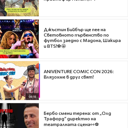
Джъстин Бийбър ще пее на
Световното първенство по
футбол заедно с Мадона, Шакира
и BTS!⚽🤩
ANIVENTURE COMIC CON 2026:
Влязохме в друг свят!
08:16
Бербо смени терена: от „Олд
Трафорд“ директно на
театралната сцена👀⚽