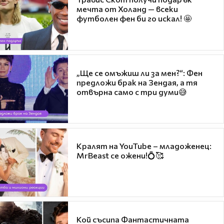
мечта от Холанд — всеки
футболен фен би го искал! 🤩
„Ще се омъжиш ли за мен?“: Фен
предложи брак на Зендая, а тя
отвърна само с три думи😅
Кралят на YouTube – младоженец:
MrBeast се ожени!💍🥰
Кой съсипа Фантастичната