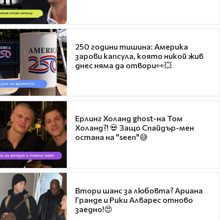
250 години тишина: Америка
зарови капсула, която никой жив
днес няма да отвори👀💥
Ерлинг Холанд ghost-на Том
Холанд?! 💀 Защо Спайдър-мен
остана на "seen"😅
Втори шанс за любовта? Ариана
Гранде и Рики Алварес отново
заедно!😍