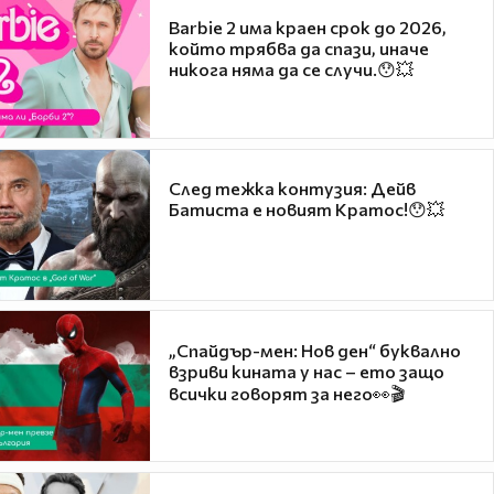
Barbie 2 има краен срок до 2026,
който трябва да спази, иначе
никога няма да се случи.😯💥
След тежка контузия: Дейв
Батиста е новият Кратос!😯💥
„Спайдър-мен: Нов ден“ буквално
взриви кината у нас – ето защо
всички говорят за него👀🎬