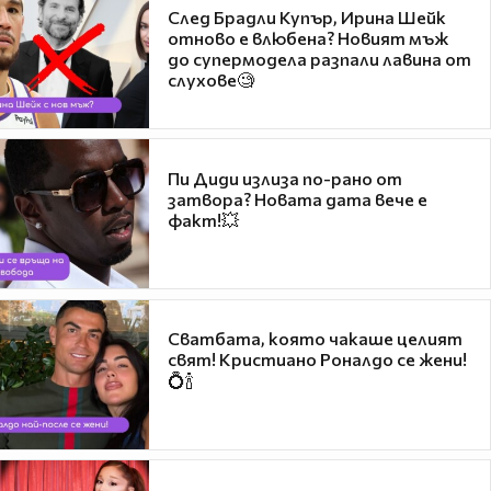
След Брадли Купър, Ирина Шейк
отново е влюбена? Новият мъж
до супермодела разпали лавина от
слухове🧐
Пи Диди излиза по-рано от
затвора? Новата дата вече е
факт!💥
Сватбата, която чакаше целият
свят! Кристиано Роналдо се жени!
💍🍾