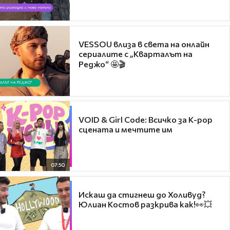
VESSOU влиза в света на онлайн
сериалите с „Кварталът на
Реджо“ 🤩🎬
VOID & Girl Code: Всичко за K-pop
сцената и мечтите им
07:50
Искаш да стигнеш до Холивуд?
Юлиан Костов разкрива как!👀💥