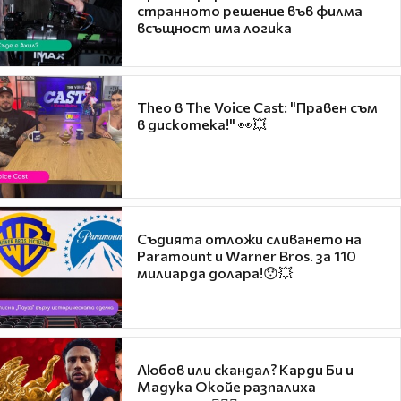
странното решение във филма
всъщност има логика
Theo в The Voice Cast: "Правен съм
в дискотека!" 👀💥
Съдията отложи сливането на
Paramount и Warner Bros. за 110
милиарда долара!😯💥
Любов или скандал? Карди Би и
Мадука Окойе разпалиха