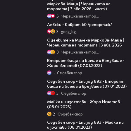
Маркова-Маца | Черешката на
тортата | 3 авг. 2026 | част 1
5
Черешката на тортата
05:57
Левски - Кайрат 1:0 /репортаж/
3
gong_bg
14:06
Оценките на Милена Маркова-Маца |
Черешката на тортата | 3 авг. 2026
8
Черешката на тортата
11:36
Вторият баща ни биеше и връзваше -
Жоро Игнатов (07.01.2023)
1
Съдебен спор
46:53
Съдебен спор - Епизод 892 - Вторият
баща ни биеше и връзваше (07.01.2023)
3
Съдебен спор
16:57
Майка ни изостави - Жоро Игнатов
(08.01.2023)
2
Съдебен спор
46:30
Съдебен спор - Епизод 893 - Майка ни
изостави (08.01.2023)