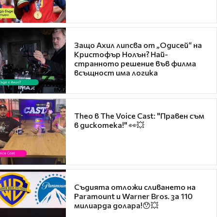
Защо Ахил липсва от „Одисей“ на
Кристофър Нолън? Най-
странното решение във филма
всъщност има логика
Theo в The Voice Cast: "Правен съм
в дискотека!" 👀💥
Съдията отложи сливането на
Paramount и Warner Bros. за 110
милиарда долара!😯💥