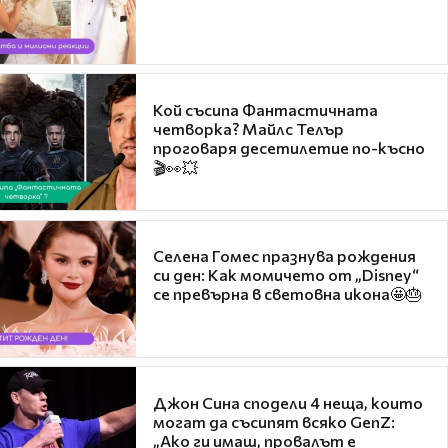
Кой съсипа Фантастичната
четворка? Майлс Телър
проговаря десетилетие по-късно
🎬👀💥
Селена Гомес празнува рождения
си ден: Как момичето от „Disney“
се превърна в световна икона🤩🎂
Джон Сина сподели 4 неща, които
могат да съсипят всяко GenZ:
„Ако ги имаш, провалът е