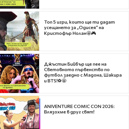
Топ 5 игри, които ще ти дадат
усещането за „Одисея“ на
Кристофър Нолан🤩🎮
Джъстин Бийбър ще пее на
Световното първенство по
футбол заедно с Мадона, Шакира
и BTS!⚽🤩
ANIVENTURE COMIC CON 2026:
Влязохме в друг свят!