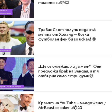
тялото си!😯💥
Травис Скот получи подарък
мечта от Холанд — всеки
футболен фен би го искал! 🤩
„Ще се омъжиш ли за мен?“: Фен
предложи брак на Зендая, а тя
отвърна само с три думи😅
Кралят на YouTube – младоженец:
MrBeast се ожени!💍🥰