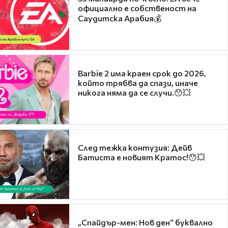
официално е собственост на
Саудитска Арабия💰
Barbie 2 има краен срок до 2026,
който трябва да спази, иначе
никога няма да се случи.😯💥
След тежка контузия: Дейв
Батиста е новият Кратос!😯💥
„Спайдър-мен: Нов ден“ буквално