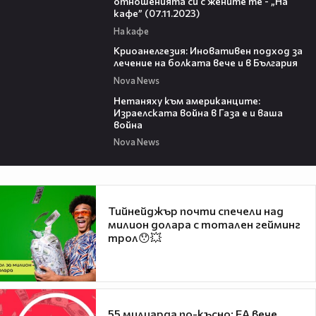
отношенията си с жените те - „На
кафе” (07.11.2023)
На кафе
13:15
Криоанелгезия: Иновативен подход за
лечение на болката вече и в България
Nova News
01:18
Нетаняху към американците:
Израелската война в Газа е и ваша
война
Nova News
Тийнейджър почти спечели над
милион долара с тотален гейминг
трол😯💥
55 милиарда по-късно: EA вече