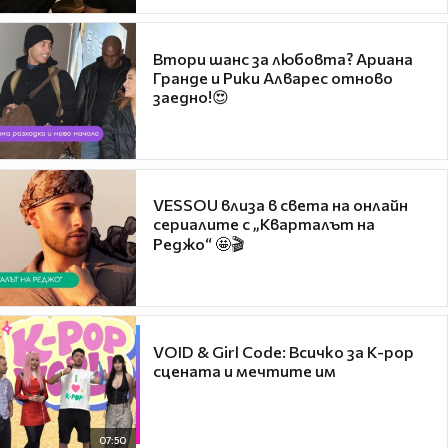
Втори шанс за любовта? Ариана
Гранде и Рики Алварес отново
заедно!😍
VESSOU влиза в света на онлайн
сериалите с „Кварталът на
Реджо“ 🤩🎬
VOID & Girl Code: Всичко за K-pop
сцената и мечтите им
07:50