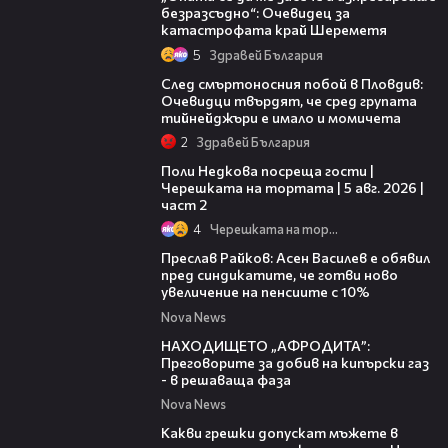
безразсъдно“: Очевидец за
катастрофата край Шереметя
5
Здравей България
09:32
След смъртоносния побой в Пловдив:
Очевидци твърдят, че сред групата
тийнейджъри е имало и момичета
2
Здравей България
13:03
Поли Недкова посреща гости |
Черешката на тортата | 5 авг. 2026 |
част 2
4
Черешката на тортата
15:55
Преслав Райков: Асен Василев е обявил
пред синдикатите, че готви ново
увеличение на пенсиите с 10%
Nova News
01:18
НАХОДИЩЕТО „АФРОДИТА”:
Преговорите за добив на кипърски газ
- в решаваща фаза
Nova News
17:14
Какви грешки допускат мъжете в