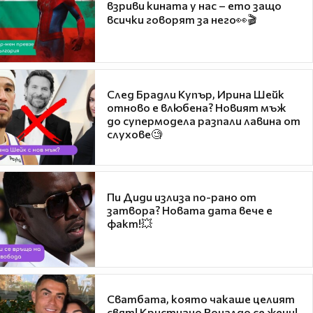
взриви кината у нас – ето защо
всички говорят за него👀🎬
След Брадли Купър, Ирина Шейк
отново е влюбена? Новият мъж
до супермодела разпали лавина от
слухове🧐
Пи Диди излиза по-рано от
затвора? Новата дата вече е
факт!💥
Сватбата, която чакаше целият
свят! Кристиано Роналдо се жени!