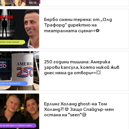
08:16
Бербо смени терена: от „Олд
Трафорд“ директно на
театралната сцена👀⚽
250 години тишина: Америка
зарови капсула, която никой жив
днес няма да отвори👀💥
Ерлинг Холанд ghost-на Том
Холанд?! 💀 Защо Спайдър-мен
остана на "seen"😅