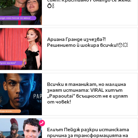
💍🍾
Ариана Гранде изчезва?!
Решението ѝ шокира всички!😯💥
Всички я тананикат, но малцина
знаят истината: VIRAL хитът
„Papaoutai“ всъщност не е изпят
от човек!
Елиът Пейдж разкри истинската
причина за трансформацията на