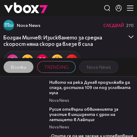
Member of
👾
Nova News
СЛЕДВАЙ
270
Богдан Милчев: Изискването за средна
скорост няма скоро да влезе в сила
Всички
TRENDING
Nova News
00:23
Нивото на река Дунав продължава да
спада, достигна 109 см под условната
нула
Nova News
00:46
Русия отхвърли обвиненията за
участие в инцидента с дрон на
летището в Лайпциг
Nova News
06:38
„Опита се да ме засече и изпреварваше