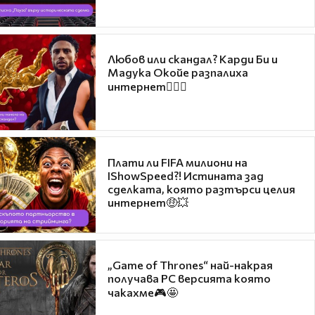
Любов или скандал? Карди Би и
Мадука Окойе разпалиха
интернет❤️‍🔥🔥
Плати ли FIFA милиони на
IShowSpeed?! Истината зад
сделката, която разтърси целия
интернет🤑💥
„Game of Thrones“ най-накрая
получава PC версията която
чакахме🎮🤩