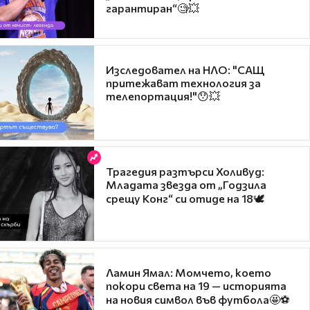
гарантиран“🧐💥
Изследовател на НЛО: "САЩ
притежават технология за
телепортация!"😯💥
Трагедия разтърси Холивуд:
Младата звезда от „Годзила
срещу Конг“ си отиде на 18🕊️
Ламин Ямал: Момчето, което
покори света на 19 — историята
на новия символ във футбола🤩⚽