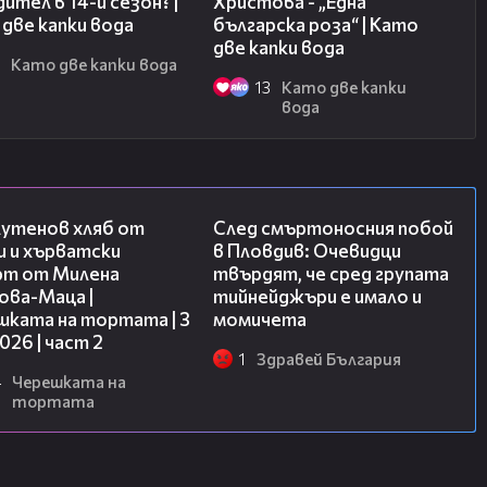
ител в 14-и сезон? |
Христова - „Една
две капки вода
българска роза“ | Като
две капки вода
3
Като две капки вода
13
Като две капки
вода
15:35
09:32
лутенов хляб от
След смъртоносния побой
и и хърватски
в Пловдив: Очевидци
рт от Милена
твърдят, че сред групата
ова-Маца |
тийнейджъри е имало и
шката на тортата | 3
момичета
2026 | част 2
1
Здравей България
4
Черешката на
тортата