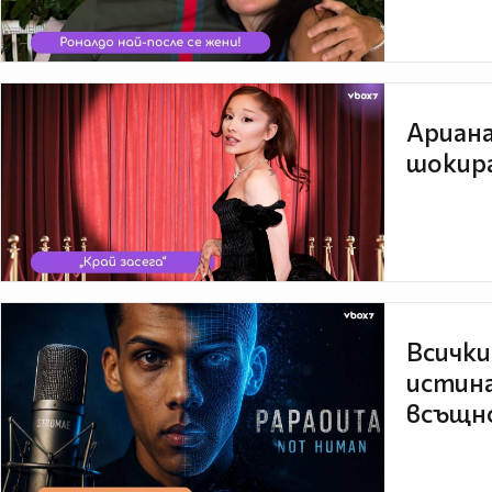
Ариана
шокира
Всички
истина
всъщно