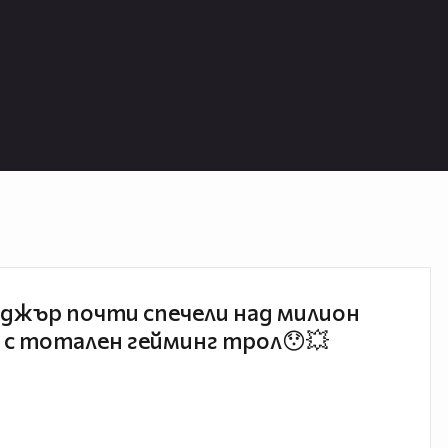
джър почти спечели над милион
 с тотален гейминг трол😯💥