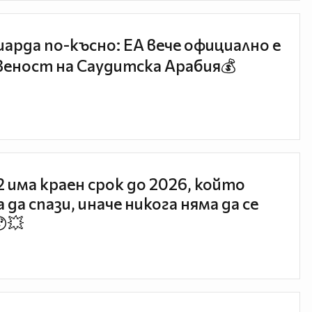
иарда по-късно: EA вече официално е
еност на Саудитска Арабия💰
 2 има краен срок до 2026, който
 да спази, иначе никога няма да се
😯💥