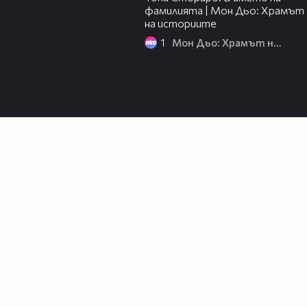
фамилията | Мон Дьо: Храмът
на историите
1
Мон Дьо: Храмът на историите