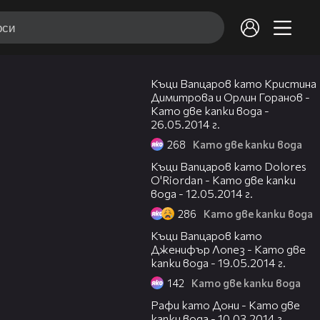
08:50
Къци Вапцаров като Кристина
Димитрова и Орлин Горанов -
Като две капки вода -
26.05.2014 г.
268
Като две капки вода
06:43
Къци Вапцаров като Dolores
O'Riordan - Като две капки
вода - 12.05.2014 г.
286
Като две капки вода
08:08
Къци Вапцаров като
Дженифър Лопез - Като две
капки вода - 19.05.2014 г.
142
Като две капки вода
03:58
Рафи като Дони - Като две
капки вода - 10.03.2014 г.