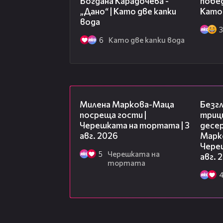
Богдана Карадочева -
побед
„Дано“ | Като две капки
Като 
вода
6
Като две капки вода
20:17
Милена Маркова-Маца
Безг
посреща гости |
триц
Черешката на тортата | 3
десе
авг. 2026
Марк
Чере
5
Черешката на
авг. 
тортата