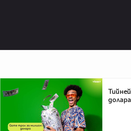
Тийней
долара