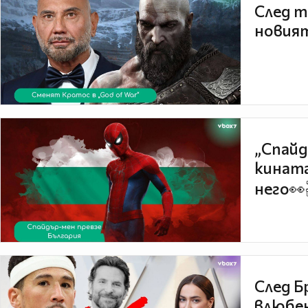
След т
новият
„Спайд
кината
него👀
След Б
влюбен