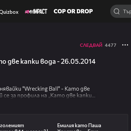
Quizbox
СЛЕДВАЙ
4477
о две капки вода - 26.05.2014
явайки "Wrecking Ball" - Като две
ай се за профила на „Като две капки
 и следи ексклузивно най-ярките
 зад кулисите!
11:38
08:34
е големият
Емилия като Паша