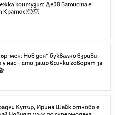
ежка контузия: Дейв Батиста е
 Кратос!😯💥
ър-мен: Нов ден“ буквално взриви
 у нас – ето защо всички говорят за
🎬
радли Купър, Ирина Шейк отново е
а? Новият мъж до супермодела