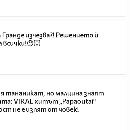
 Гранде изчезва?! Решението ѝ
 всички!😯💥
 я тананикат, но малцина знаят
та: VIRAL хитът „Papaoutai“
ст не е изпят от човек!