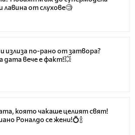
и лавина от слухове🧐
и излиза по-рано от затвора?
 дата вече е факт!💥
та, която чакаше целият свят!
ано Роналдо се жени!💍🍾