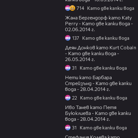
714
Като две капки вода
04:01
Жана Бергендорф като Katy
Perry - Като две капки вода -
02.06.2014 г.
137
Като две капки вода
06:21
Деян Донков като Kurt Cobain
- Като две капки вода -
26.05.2014 г.
31
Като две капки вода
06:48
Нети като Барбара
Стрейзънд - Като две капки
вода - 28.04.2014 г.
22
Като две капки вода
07:24
Иво Танев като Петя
Буюклиева - Като две капки
вода - 28.04.2014 г.
31
Като две капки вода
07:09
Стефания Колева като