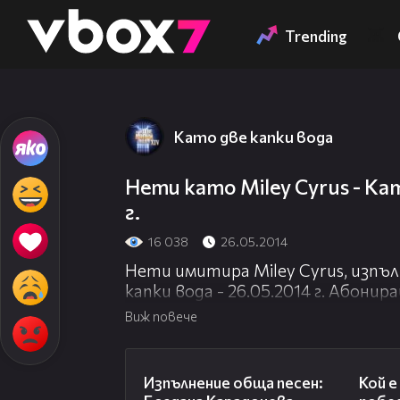
Member of
👾
Trending
Като две капки вода
Нети като Miley Cyrus - Кат
г.
16 038
26.05.2014
Нети имитира Miley Cyrus, изпълн
капки вода - 26.05.2014 г. Абонир
вода” чрез бутона „Абонирам се”
Виж повече
трансформации и какво се случва
02:36
Изпълнение обща песен:
Кой 