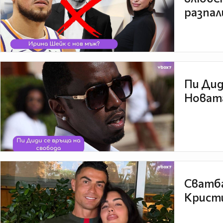
разпал
Пи Дид
Новата
Сватба
Кристи