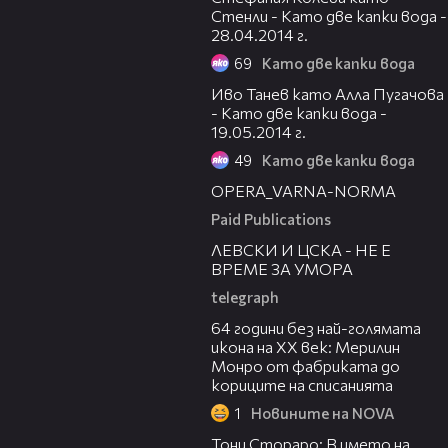
Стенли - Като две капки вода -
28.04.2014 г.
69
Като две капки вода
07:15
Иво Танев като Алла Пугачова
- Като две капки вода -
19.05.2014 г.
49
Като две капки вода
00:30
OPERA_VARNA-NORMA
Paid Publications
31:36
ЛЕВСКИ И ЦСКА - НЕ Е
ВРЕМЕ ЗА УМОРА
telegraph
00:38
64 години без най-голямата
икона на XX век: Мерилин
Монро от фабриката до
кориците на списанията
1
Новините на NOVA
01:17:16
Тони Стораро: В името на