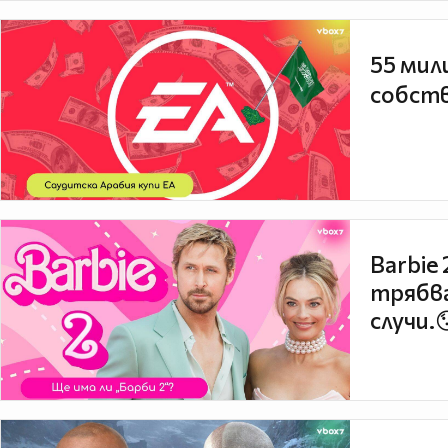
55 мил
собств
Barbie
трябва
случи.