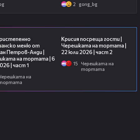
bg
2
gong_bg
15:39
18:17
ристепенно
Крисия посреща гости |
ианско меню от
Черешката на тортата |
ан Петров-Анди |
22 юли 2026 | част 2
шката на тортата | 6
15
Черешката на
2026 | част 1
тортата
Черешката на
тортата