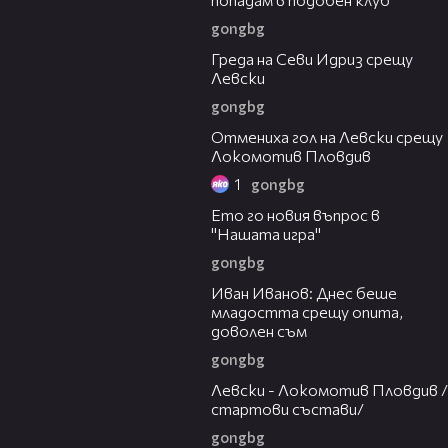
gongbg
01:30
Греда на Севи Идриз срещу
Левски
gongbg
00:58
Отмениха гол на Левски срещу
Локомотив Пловдив
1
gongbg
00:31
Ето го новия въпрос в
"Нашата игра"
gongbg
03:50
Иван Иванов: Днес беше
младостта срещу опита,
доволен съм
gongbg
02:05
Левски - Локомотив Пловдив /
стартови състави/
gongbg