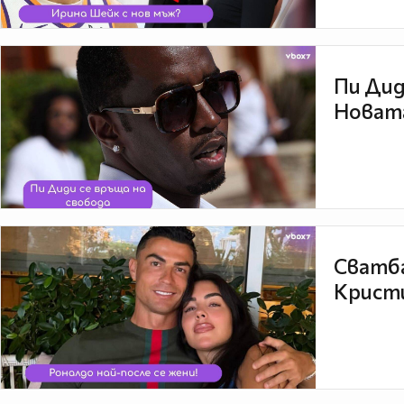
Пи Дид
Новата
Сватба
Кристи