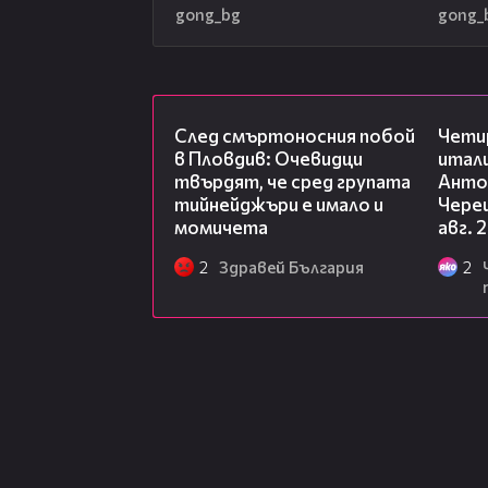
gong_bg
gong_
09:32
След смъртоносния побой
Чети
в Пловдив: Очевидци
итал
твърдят, че сред групата
Анто
тийнейджъри е имало и
Чере
момичета
авг. 
2
Здравей България
2