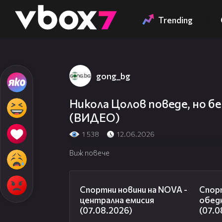
Member of
👾
Trending
gong_bg
Никола Цолов поведе, но б
(ВИДЕО)
1 538
12.06.2026
Виж повече
05:18
Спортни новини на NOVA -
Спорт
централна емисия
обед
(07.08.2026)
(07.0