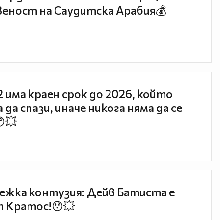
еност на Саудитска Арабия💰
 2 има краен срок до 2026, който
 да спази, иначе никога няма да се
😯💥
ежка контузия: Дейв Батиста е
 Кратос!😯💥