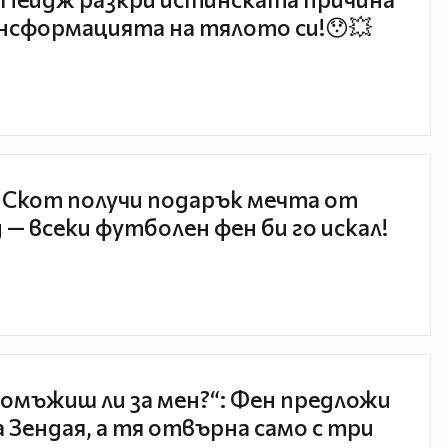
нсформацията на тялото си!😯💥
 Скот получи подарък мечта от
 — всеки футболен фен би го искал!
 омъжиш ли за мен?“: Фен предложи
а Зендая, а тя отвърна само с три