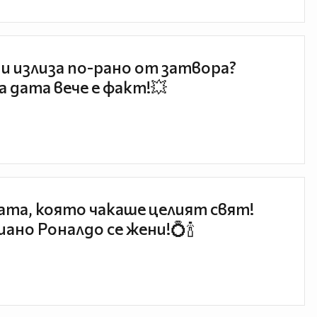
и излиза по-рано от затвора?
 дата вече е факт!💥
та, която чакаше целият свят!
ано Роналдо се жени!💍🍾