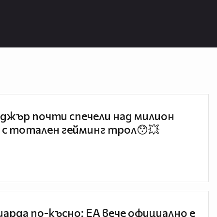
джър почти спечели над милион
 с тотален гейминг трол😯💥
иарда по-късно: EA вече официално е