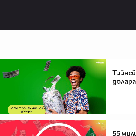
Тийней
долара
55 мил