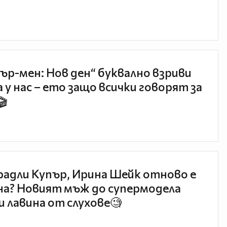
ър-мен: Нов ден“ буквално взриви
 у нас – ето защо всички говорят за
🎬
радли Купър, Ирина Шейк отново е
а? Новият мъж до супермодела
и лавина от слухове🧐