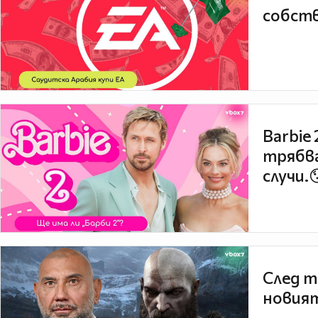
собств
Barbie
трябва
случи.
След т
новият