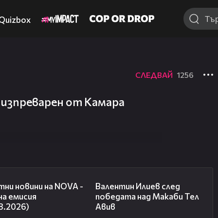
Quizbox
СЛЕДВАЙ
1256
е изпреварен от Камара
04:03
06:38
ни новини на NOVA -
Валентин Илиев след
на емисия
победата над Макаби Тел
8.2026)
Авив