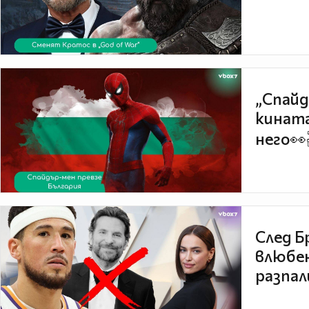
„Спайд
кината
него👀
След Б
влюбен
разпал