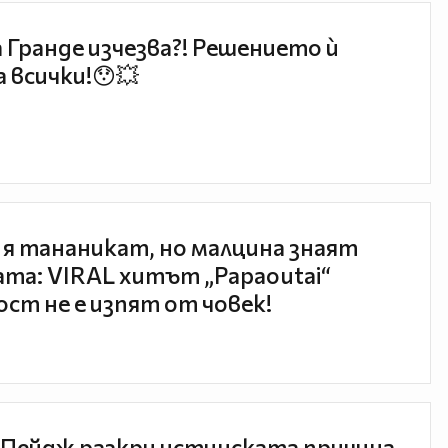
 Гранде изчезва?! Решението ѝ
 всички!😯💥
 я тананикат, но малцина знаят
та: VIRAL хитът „Papaoutai“
ст не е изпят от човек!
Пейдж разкри истинската причина