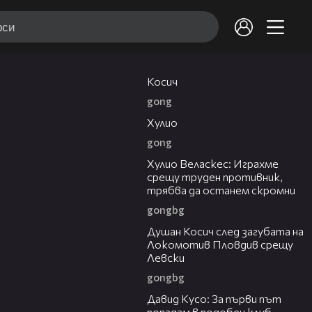
10:17
Косич
gong
09:40
Хулио
gong
07:38
Хулио Веласкес: Играхме
срещу труден противник,
трябва да останем скромни
gongbg
03:47
Душан Косич след загубата на
Локомотив Пловдив срещу
Левски
gongbg
02:30
Давид Кусо: За първи път
попадам в подобен клуб