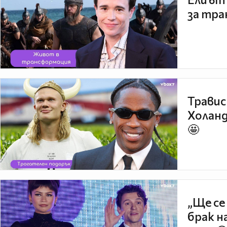
за тра
Травис
Холанд
🤩
„Ще се
брак н