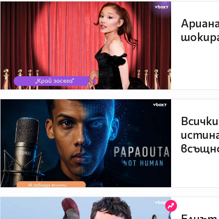
Ариана
шокира
Всички
истина
всъщно
Елиът 