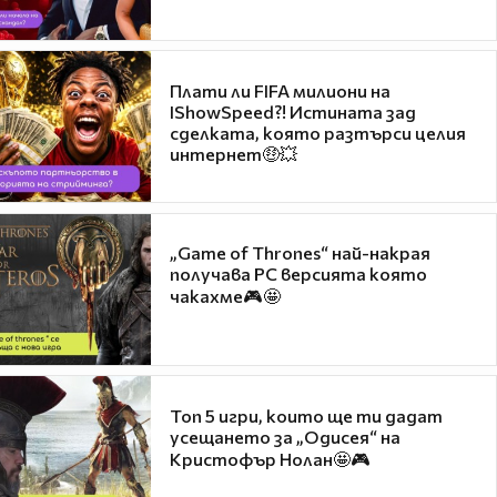
Плати ли FIFA милиони на
IShowSpeed?! Истината зад
сделката, която разтърси целия
интернет🤑💥
„Game of Thrones“ най-накрая
получава PC версията която
чакахме🎮🤩
Топ 5 игри, които ще ти дадат
усещането за „Одисея“ на
Кристофър Нолан🤩🎮