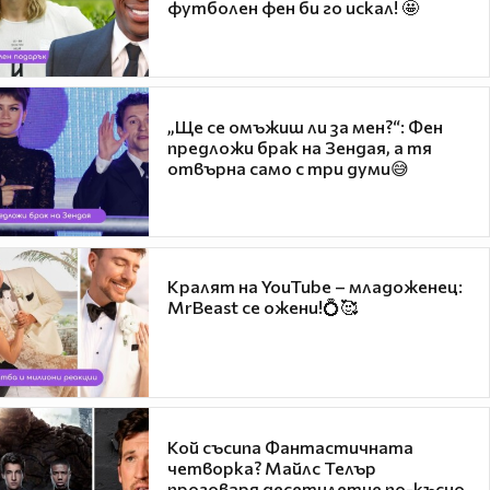
футболен фен би го искал! 🤩
„Ще се омъжиш ли за мен?“: Фен
предложи брак на Зендая, а тя
отвърна само с три думи😅
Кралят на YouTube – младоженец:
MrBeast се ожени!💍🥰
Кой съсипа Фантастичната
четворка? Майлс Телър
проговаря десетилетие по-късно