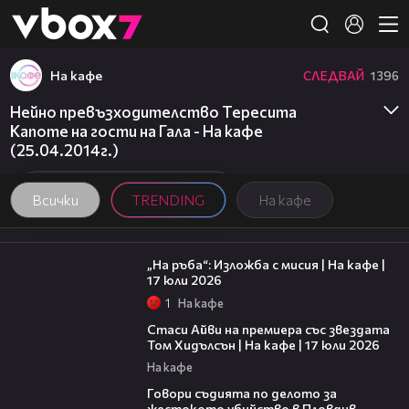
Member of
👾
На кафе
СЛЕДВАЙ
1396
Нейно превъзходителство Тересита
Капоте на гости на Гала - На кафе
(25.04.2014г.)
Всички
TRENDING
На кафе
09:09
„На ръба“: Изложба с мисия | На кафе |
17 юли 2026
1
На кафе
02:58
Стаси Айви на премиера със звездата
Том Хидълсън | На кафе | 17 юли 2026
На кафе
16:28
Говори съдията по делото за
жестокото убийство в Пловдив