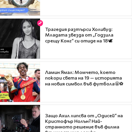
Трагедия разтърси Холивуд:
Младата звезда от „Годзила
срещу Конг“ си отиде на 18🕊️
Ламин Ямал: Момчето, което
покори света на 19 — историята
на новия символ във футбола🤩⚽
Защо Ахил липсва от „Одисей“ на
Кристофър Нолън? Най-
странното решение във филма