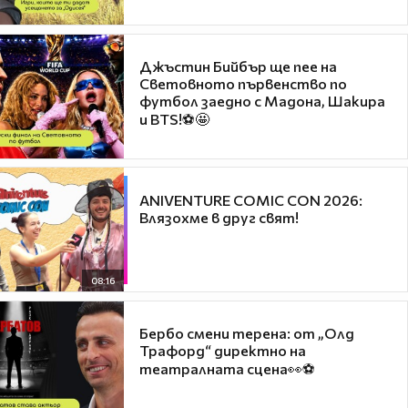
Джъстин Бийбър ще пее на
Световното първенство по
футбол заедно с Мадона, Шакира
и BTS!⚽🤩
ANIVENTURE COMIC CON 2026:
Влязохме в друг свят!
08:16
Бербо смени терена: от „Олд
Трафорд“ директно на
театралната сцена👀⚽