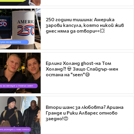
250 години тишина: Америка
зарови капсула, която никой жив
днес няма да отвори👀💥
Ерлинг Холанд ghost-на Том
Холанд?! 💀 Защо Спайдър-мен
остана на "seen"😅
Втори шанс за любовта? Ариана
Гранде и Рики Алварес отново
заедно!😍