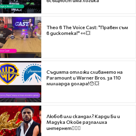
всъщност има логика
Theo в The Voice Cast: "Правен съм
в дискотека!" 👀💥
Съдията отложи сливането на
Paramount и Warner Bros. за 110
милиарда долара!😯💥
Любов или скандал? Карди Би и
Мадука Окойе разпалиха
интернет❤️‍🔥🔥