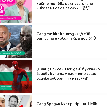
който трябва да спази, иначе
никога няма да се случи.😯💥
След тежка контузия: Дейв
Батиста е новият Кратос!😯💥
„Спайдър-мен: Нов ден“ буквално
взриви кината у нас – ето защо
всички говорят за него👀🎬
След Брадли Купър, Ирина Шейк