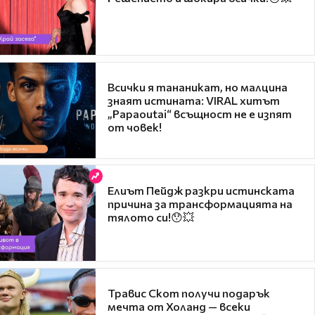
Всички я тананикат, но малцина
знаят истината: VIRAL хитът
„Papaoutai“ всъщност не е изпят
от човек!
Елиът Пейдж разкри истинската
причина за трансформацията на
тялото си!😯💥
Травис Скот получи подарък
мечта от Холанд — всеки