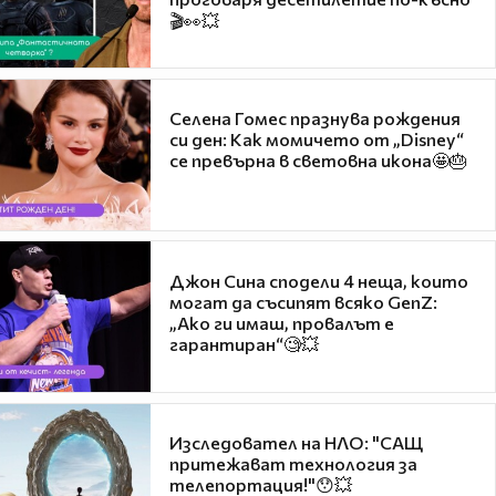
🎬👀💥
Селена Гомес празнува рождения
си ден: Как момичето от „Disney“
се превърна в световна икона🤩🎂
Джон Сина сподели 4 неща, които
могат да съсипят всяко GenZ:
„Ако ги имаш, провалът е
гарантиран“🧐💥
Изследовател на НЛО: "САЩ
притежават технология за
телепортация!"😯💥