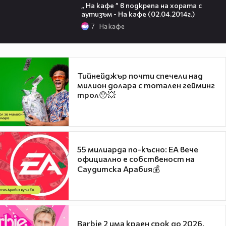
„ На кафе ” в подкрепа на хората с
аутизъм - На кафе (02.04.2014г.)
7
На кафе
Тийнейджър почти спечели над
милион долара с тотален гейминг
трол😯💥
55 милиарда по-късно: EA вече
официално е собственост на
Саудитска Арабия💰
Barbie 2 има краен срок до 2026,