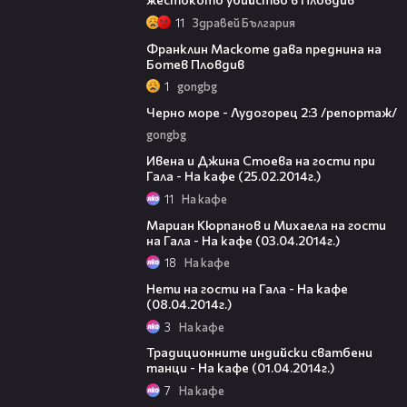
11
Здравей България
00:20
Франклин Маскоте дава преднина на
Ботев Пловдив
1
gongbg
06:06
Черно море - Лудогорец 2:3 /репортаж/
gongbg
36:16
Ивена и Джина Стоева на гости при
Гала - На кафе (25.02.2014г.)
11
На кафе
38:10
Мариан Кюрпанов и Михаела на гости
на Гала - На кафе (03.04.2014г.)
18
На кафе
31:41
Нети на гости на Гала - На кафе
(08.04.2014г.)
3
На кафе
37:09
Традиционните индийски сватбени
танци - На кафе (01.04.2014г.)
7
На кафе
45:05