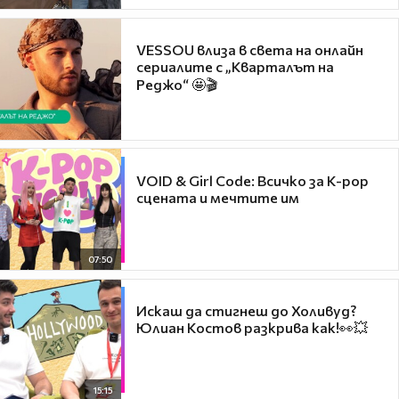
VESSOU влиза в света на онлайн
сериалите с „Кварталът на
Реджо“ 🤩🎬
VOID & Girl Code: Всичко за K-pop
сцената и мечтите им
07:50
Искаш да стигнеш до Холивуд?
Юлиан Костов разкрива как!👀💥
15:15