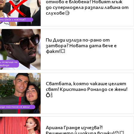
отново е влюбена? Новият мъж
до супермодела разпали лавина от
слухове🧐
Пи Диди излиза по-рано от
затвора? Новата дата вече е
факт!💥
Сватбата, която чакаше целият
свят! Кристиано Роналдо се жени!
💍🍾
Ариана Гранде изчезва?!
Решението ѝ шокира всички!😯💥