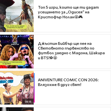
Топ 5 игри, които ще ти дадат
усещането за „Одисея“ на
Кристофър Нолан🤩🎮
Джъстин Бийбър ще пее на
Световното първенство по
футбол заедно с Мадона, Шакира
и BTS!⚽🤩
ANIVENTURE COMIC CON 2026:
Влязохме в друг свят!
08:16