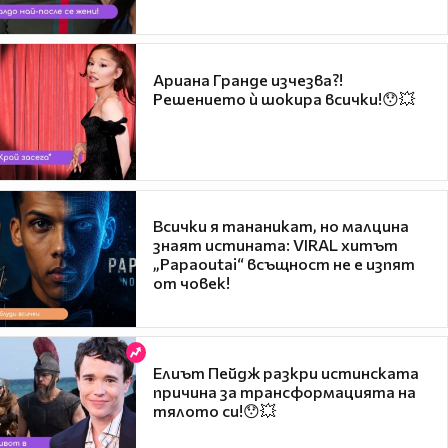
Ариана Гранде изчезва?!
Решението ѝ шокира всички!😯💥
Всички я тананикат, но малцина
знаят истината: VIRAL хитът
„Papaoutai“ всъщност не е изпят
от човек!
Елиът Пейдж разкри истинската
причина за трансформацията на
тялото си!😯💥