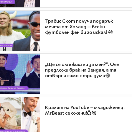
Травис Скот получи подарък
мечта от Холанд — всеки
футболен фен би го искал! 🤩
„Ще се омъжиш ли за мен?“: Фен
предложи брак на Зендая, а тя
отвърна само с три думи😅
Кралят на YouTube – младоженец:
MrBeast се ожени!💍🥰