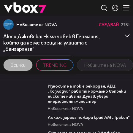
Member of
👾
Новините на NOVA
СЛЕДВАЙ
2751
Люси Дяковска: Няма човек в Германия,
който да не ме среща на улицата с
„Бангаранга”
Всички
TRENDING
Новините на NOVA
00:59
Износът на ток е рекорден, АЕЦ
„Козлодуй“ работи нормално въпреки
ниските нива на Дунав, увери
енергийният министър
Новините на NOVA
03:03
Локализираха пожара край АМ „Тракия“
Новините на NOVA
00:06
Фирмата със седалище в Лясковец