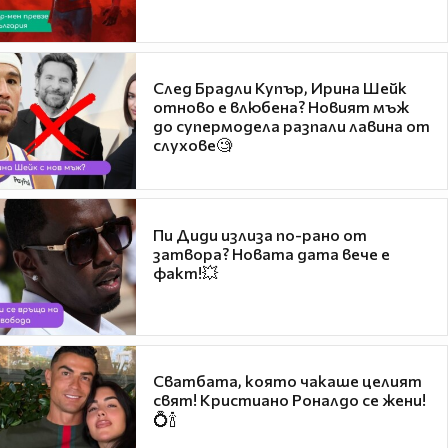
След Брадли Купър, Ирина Шейк
отново е влюбена? Новият мъж
до супермодела разпали лавина от
слухове🧐
Пи Диди излиза по-рано от
затвора? Новата дата вече е
факт!💥
Сватбата, която чакаше целият
свят! Кристиано Роналдо се жени!
💍🍾