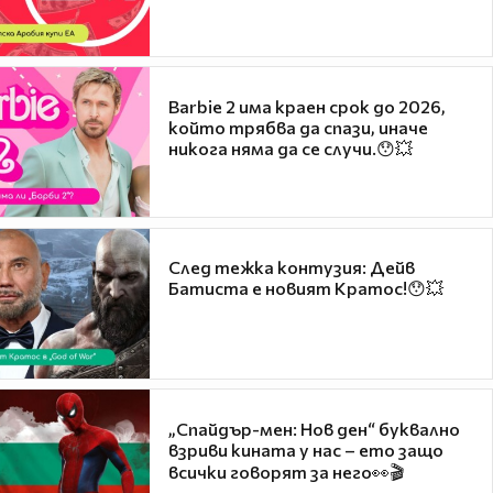
Barbie 2 има краен срок до 2026,
който трябва да спази, иначе
никога няма да се случи.😯💥
След тежка контузия: Дейв
Батиста е новият Кратос!😯💥
„Спайдър-мен: Нов ден“ буквално
взриви кината у нас – ето защо
всички говорят за него👀🎬