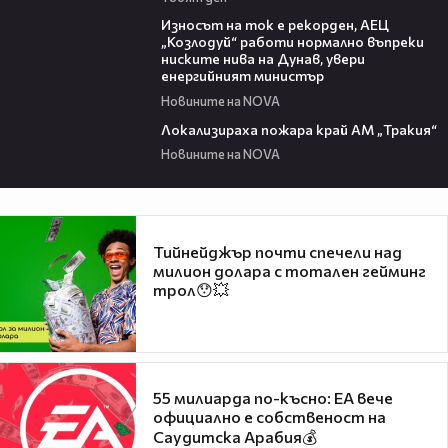
00:59
Износът на ток е рекорден, АЕЦ
„Козлодуй“ работи нормално въпреки
ниските нива на Дунав, увери
енергийният министър
Новините на NOVA
03:03
Локализираха пожара край АМ „Тракия“
Новините на NOVA
Тийнейджър почти спечели над
милион долара с тотален гейминг
трол😯💥
55 милиарда по-късно: EA вече
официално е собственост на
Саудитска Арабия💰