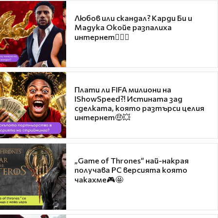
Любов или скандал? Карди Би и
Мадука Окойе разпалиха
интернет❤️‍🔥🔥
Плати ли FIFA милиони на
IShowSpeed?! Истината зад
сделката, която разтърси целия
интернет🤑💥
„Game of Thrones“ най-накрая
получава PC версията която
чакахме🎮🤩