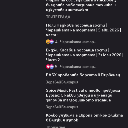
внедрява роботизирана техника и
изкуствен интелект
ТРИТЕ ГРАДА
19:25
Поли Недкова посреща гости |
Черешката на тортата | 5 авг. 2026 |
част 1
4
Черешката на тортата
16:45
Енджи Касабие посреща гости |
Черешката на тортата | 31 юли 2026 |
Част 2
5
Черешката на тортата
03:57
БАБХ проверява борсата в Първенец
Здравей България
03:32
Spice Music Festival отново превзема
Бургас: С какви звезди и изненади
започва тазгодишното издание
Здравей България
12:08
Колко уязвима е Европа от конфликта
в Близкия изток
Твоят ден