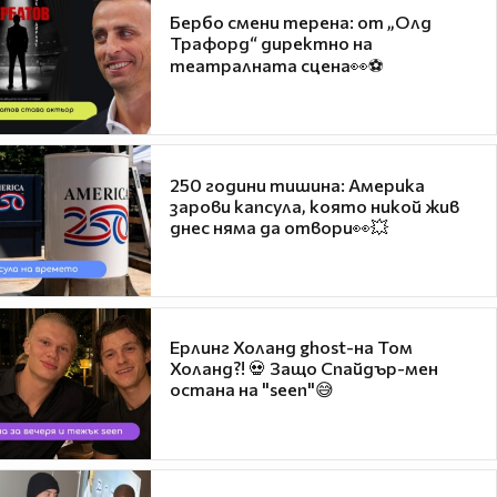
Бербо смени терена: от „Олд
Трафорд“ директно на
театралната сцена👀⚽
250 години тишина: Америка
зарови капсула, която никой жив
днес няма да отвори👀💥
Ерлинг Холанд ghost-на Том
Холанд?! 💀 Защо Спайдър-мен
остана на "seen"😅