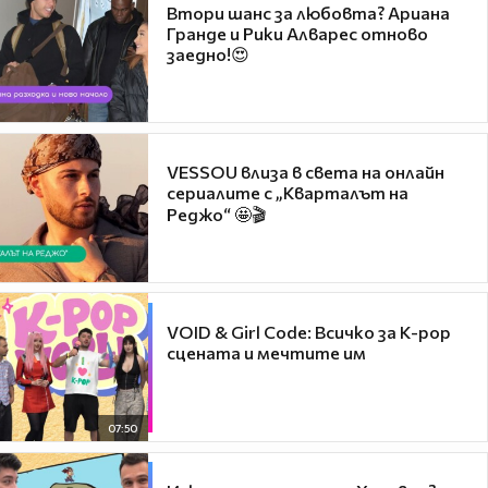
Втори шанс за любовта? Ариана
Гранде и Рики Алварес отново
заедно!😍
VESSOU влиза в света на онлайн
сериалите с „Кварталът на
Реджо“ 🤩🎬
VOID & Girl Code: Всичко за K-pop
сцената и мечтите им
07:50