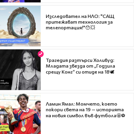
Изследовател на НЛО: "САЩ
притежават технология за
телепортация!"😯💥
Трагедия разтърси Холивуд:
Младата звезда от „Годзила
срещу Конг“ си отиде на 18🕊️
Ламин Ямал: Момчето, което
покори света на 19 — историята
на новия символ във футбола🤩⚽