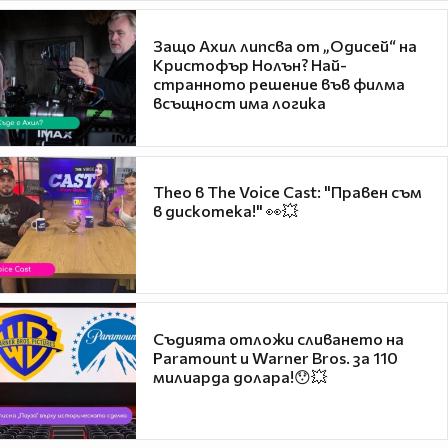
Защо Ахил липсва от „Одисей“ на
Кристофър Нолън? Най-
странното решение във филма
всъщност има логика
Theo в The Voice Cast: "Правен съм
в дискотека!" 👀💥
Съдията отложи сливането на
Paramount и Warner Bros. за 110
милиарда долара!😯💥