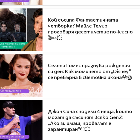
Кой съсипа Фантастичната
четворка? Майлс Телър
проговаря десетилетие по-късно
🎬👀💥
Селена Гомес празнува рождения
си ден: Как момичето от „Disney“
се превърна в световна икона🤩🎂
Джон Сина сподели 4 неща, които
могат да съсипят всяко GenZ:
„Ако ги имаш, провалът е
гарантиран“🧐💥