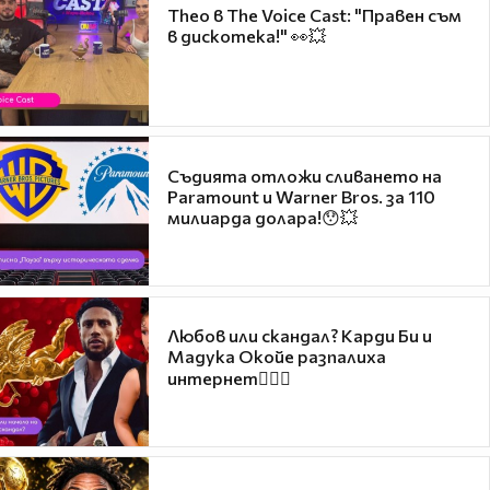
Theo в The Voice Cast: "Правен съм
в дискотека!" 👀💥
Съдията отложи сливането на
Paramount и Warner Bros. за 110
милиарда долара!😯💥
Любов или скандал? Карди Би и
Мадука Окойе разпалиха
интернет❤️‍🔥🔥