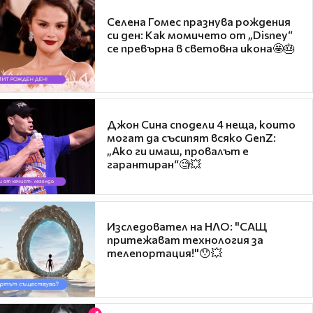
Селена Гомес празнува рождения
си ден: Как момичето от „Disney“
се превърна в световна икона🤩🎂
Джон Сина сподели 4 неща, които
могат да съсипят всяко GenZ:
„Ако ги имаш, провалът е
гарантиран“🧐💥
Изследовател на НЛО: "САЩ
притежават технология за
телепортация!"😯💥