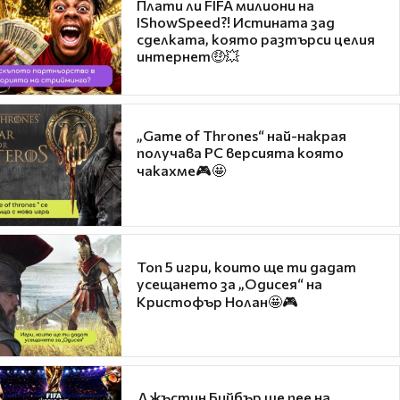
Плати ли FIFA милиони на
IShowSpeed?! Истината зад
сделката, която разтърси целия
интернет🤑💥
„Game of Thrones“ най-накрая
получава PC версията която
чакахме🎮🤩
Топ 5 игри, които ще ти дадат
усещането за „Одисея“ на
Кристофър Нолан🤩🎮
Джъстин Бийбър ще пее на