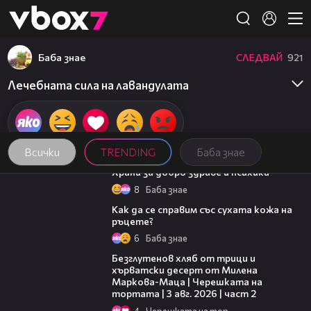
Member of
👾
Баба знае
СЛЕДВАЙ
921
Лечебната сила на лавандулата
Всички
TRENDING
Баба знае
01:27
Храни за добро здраве и психика
8
Баба знае
01:34
Как да се справим със сухата кожа на
ръцете?
6
Баба знае
15:35
Безглутенов хляб от трици и
хърватски десерт от Милена
Маркова-Маца | Черешката на
тортата | 3 авг. 2026 | част 2
4
Черешката на тортата