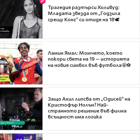
Трагедия разтърси Холивуд:
Младата звезда от „Годзила
срещу Конг“ си отиде на 18🕊️
Ламин Ямал: Момчето, което
покори света на 19 — историята
на новия символ във футбола🤩⚽
Защо Ахил липсва от „Одисей“ на
Кристофър Нолън? Най-
странното решение във филма
всъщност има логика