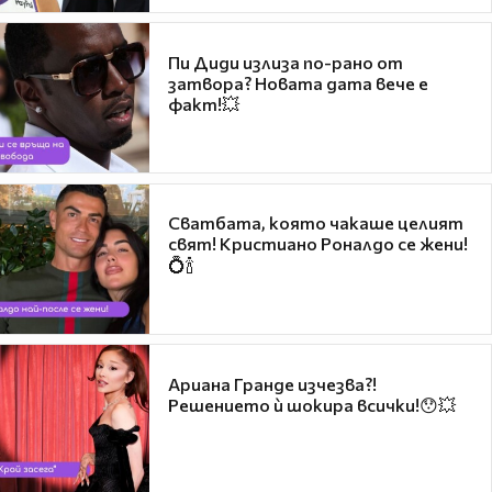
Пи Диди излиза по-рано от
затвора? Новата дата вече е
факт!💥
Сватбата, която чакаше целият
свят! Кристиано Роналдо се жени!
💍🍾
Ариана Гранде изчезва?!
Решението ѝ шокира всички!😯💥