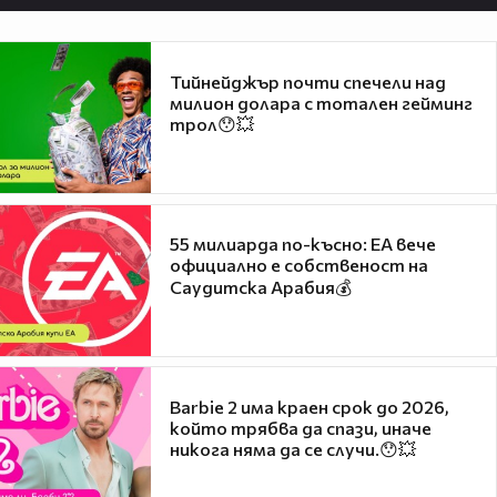
Тийнейджър почти спечели над
милион долара с тотален гейминг
трол😯💥
55 милиарда по-късно: EA вече
официално е собственост на
Саудитска Арабия💰
Barbie 2 има краен срок до 2026,
който трябва да спази, иначе
никога няма да се случи.😯💥