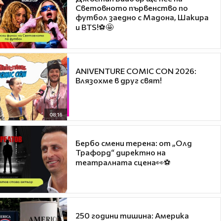
Световното първенство по
футбол заедно с Мадона, Шакира
и BTS!⚽🤩
ANIVENTURE COMIC CON 2026:
Влязохме в друг свят!
08:16
Бербо смени терена: от „Олд
Трафорд“ директно на
театралната сцена👀⚽
250 години тишина: Америка