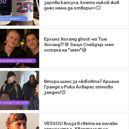
зарови капсула, която никой жив
днес няма да отвори👀💥
Ерлинг Холанд ghost-на Том
Холанд?! 💀 Защо Спайдър-мен
остана на "seen"😅
Втори шанс за любовта? Ариана
Гранде и Рики Алварес отново
заедно!😍
VESSOU влиза в света на онлайн
сериалите с „Кварталът на