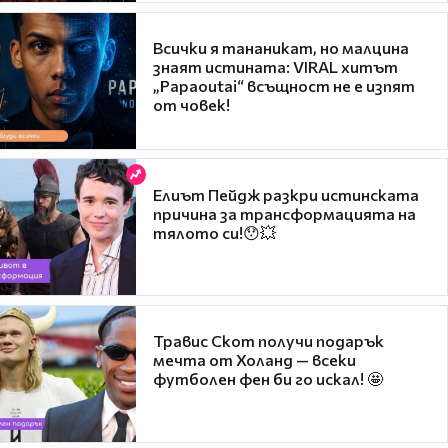
Всички я тананикат, но малцина
знаят истината: VIRAL хитът
„Papaoutai“ всъщност не е изпят
от човек!
Елиът Пейдж разкри истинската
причина за трансформацията на
тялото си!😯💥
Травис Скот получи подарък
мечта от Холанд — всеки
футболен фен би го искал! 🤩