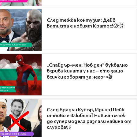
След тежка контузия: Дейв
Батиста е новият Кратос!😯💥
„Спайдър-мен: Нов ден“ буквално
взриви кината у нас – ето защо
всички говорят за него👀🎬
След Брадли Купър, Ирина Шейк
отново е влюбена? Новият мъж
до супермодела разпали лавина от
слухове🧐