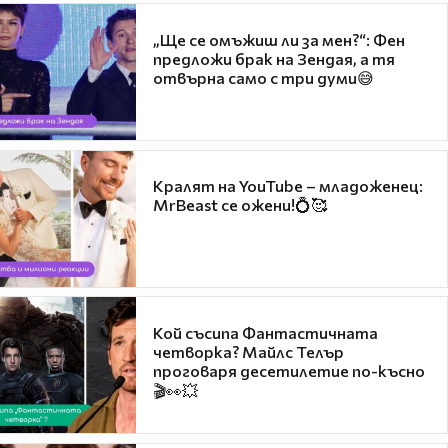
„Ще се омъжиш ли за мен?“: Фен
предложи брак на Зендая, а тя
отвърна само с три думи😅
Кралят на YouTube – младоженец:
MrBeast се ожени!💍🥰
Кой съсипа Фантастичната
четворка? Майлс Телър
проговаря десетилетие по-късно
🎬👀💥