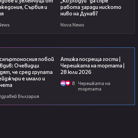
одове и зеленчуци от
„Козлодуй” да спре
кедония, Сърбия и
работа заради ниското
ия
ниво на Дунав?
News
Nova News
09:32
23:41
 смъртоносния побой
Атижа посреща гости |
вдив: Очевидци
Черешката на тортата |
ят, че сред групата
28 юли 2026
йджъри е имало и
8
Черешката на
чета
тортата
Здравей България