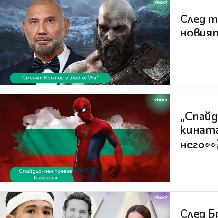
След т
новият
„Спайд
кината
него👀
След Б