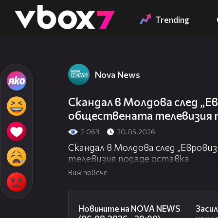
Member of
👾
Trending
Nova News
Скандал в Молдова след „Е
обществената телевизия 
2 063
20.05.2026
Скандал в Молдова след „Евров
телевизия подаде оставка
Виж повече
23:12
Новините на NOVA NEWS
Засил