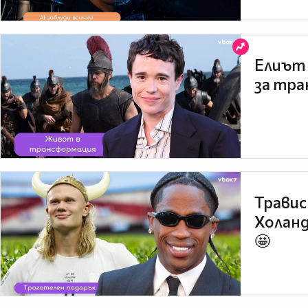
Елиът 
за тра
Травис
Холанд
🤩