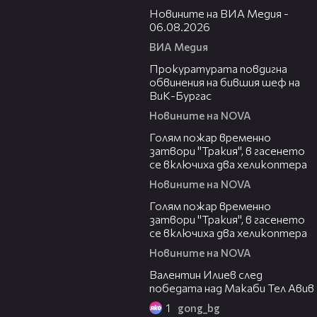
Новините на ВИА Медия -
06.08.2026
ВИА Медия
00:32
Прокуратурата повдигна
обвинения на бившия шеф на
ВиК-Бургас
Новините на NOVA
03:06
Голям пожар временно
затвори "Тракия", в гасенето
се включиха два хеликоптера
Новините на NOVA
03:39
Голям пожар временно
затвори "Тракия", в гасенето
се включиха два хеликоптера
Новините на NOVA
06:38
Валентин Илиев след
победата над Макаби Тел Авив
1
gong_bg
02:47