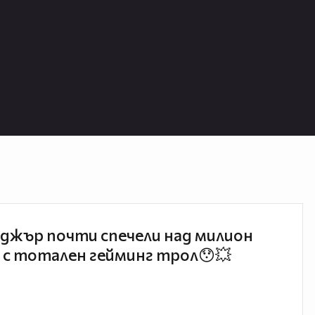
джър почти спечели над милион
 с тотален гейминг трол😯💥