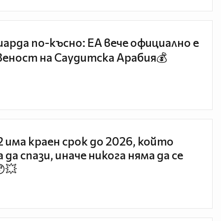
иарда по-късно: EA вече официално е
еност на Саудитска Арабия💰
 2 има краен срок до 2026, който
 да спази, иначе никога няма да се
😯💥