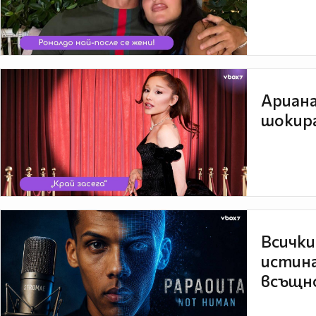
Ариана
шокира
Всички
истина
всъщно