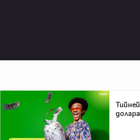
Тийней
долара