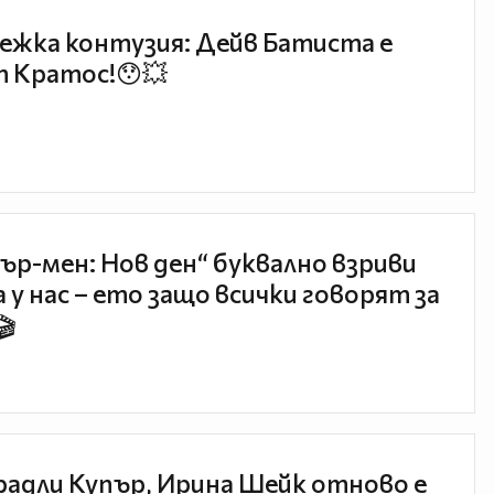
ежка контузия: Дейв Батиста е
 Кратос!😯💥
ър-мен: Нов ден“ буквално взриви
 у нас – ето защо всички говорят за
🎬
радли Купър, Ирина Шейк отново е