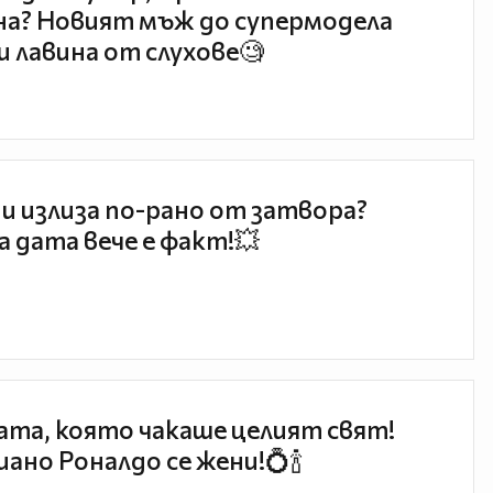
а? Новият мъж до супермодела
и лавина от слухове🧐
и излиза по-рано от затвора?
 дата вече е факт!💥
та, която чакаше целият свят!
ано Роналдо се жени!💍🍾