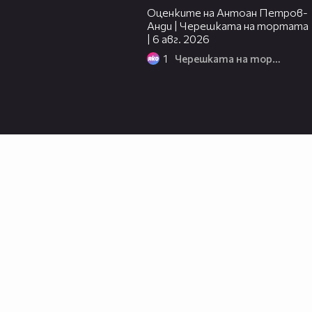
Оценките на Антоан Петров-
Анди | Черешката на тортата
| 6 авг. 2026
1
Черешката на тортата