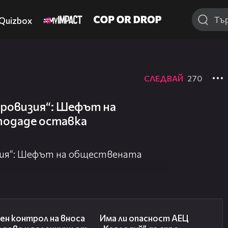
Quizbox
СЛЕДВАЙ
270
вровизия“: Шефът на
подаде оставка
изия“: Шефът на обществената
01:53
10:12
ен контрол на вноса
Има ли опасност АЕЦ