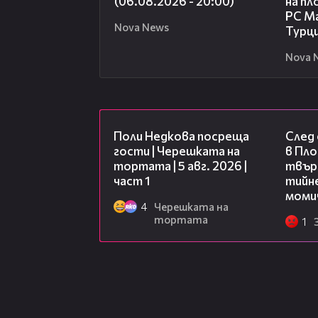
(06.08.2026 - 20:00)
на пл
РС Ма
Nova News
Турц
Nova 
19:25
Поли Недкова посреща
След
гости | Черешката на
в Пло
тортата | 5 авг. 2026 |
твърд
част 1
тийне
моми
4
Черешката на
тортата
1