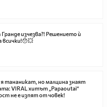
 Гранде изчезва?! Решението ѝ
 всички!😯💥
 я тананикат, но малцина знаят
та: VIRAL хитът „Papaoutai“
ст не е изпят от човек!