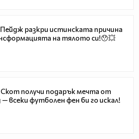
Пейдж разкри истинската причина
нсформацията на тялото си!😯💥
 Скот получи подарък мечта от
 — всеки футболен фен би го искал!