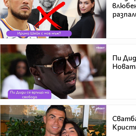
влюбен
разпал
Пи Дид
Новата
Сватба
Кристи