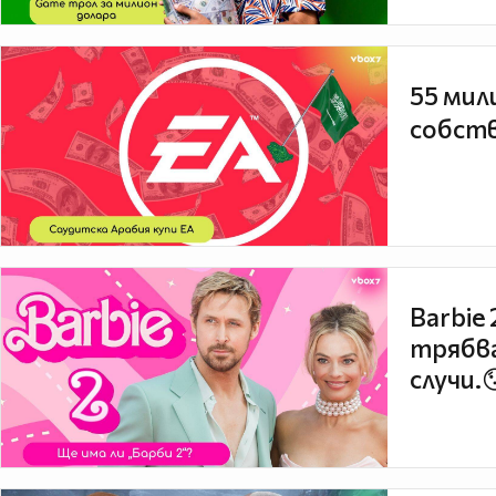
55 мил
собств
Barbie
трябва
случи.