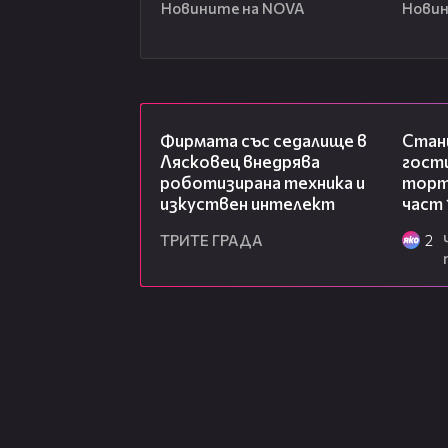
Новините на NOVA
Новин
00:06
Фирмата със седалище в
Стан
Лясковец внедрява
гости
роботизирана техника и
торта
изкуствен интелект
част 
ТРИТЕ ГРАДА
2