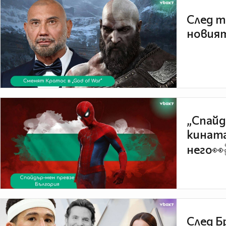
След т
новият
„Спайд
кината
него👀
След Б