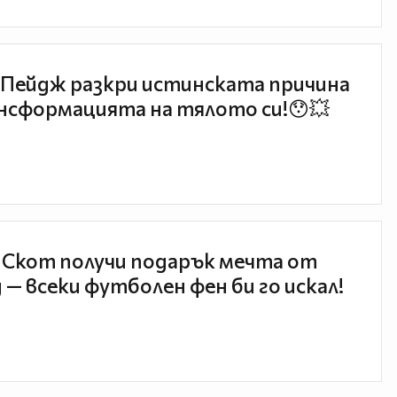
Пейдж разкри истинската причина
нсформацията на тялото си!😯💥
 Скот получи подарък мечта от
 — всеки футболен фен би го искал!