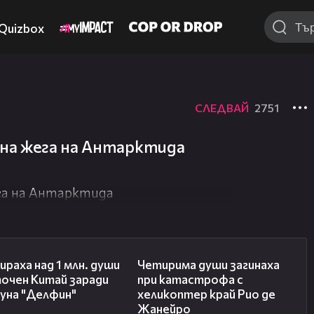
Quizbox
СЛЕДВАЙ
2751
дна жега на Антарктида
га на Антарктида
00:48
03:12
ираха над 1 млн. души
Четирима души загинаха
точен Китай заради
при катастрофа с
уна "Делфин"
хеликоптер край Рио де
Жанейро