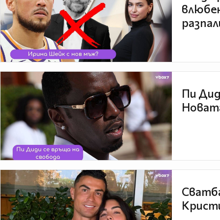
влюбен
разпал
Пи Дид
Новата
Сватба
Кристи