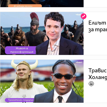
Елиът 
за тра
Травис
Холанд
🤩