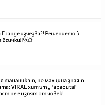
 Гранде изчезва?! Решението ѝ
 всички!😯💥
 я тананикат, но малцина знаят
та: VIRAL хитът „Papaoutai“
ст не е изпят от човек!