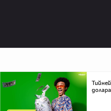
Тийней
долара