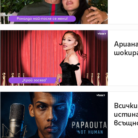
Ариана
шокира
Всички
истина
всъщно