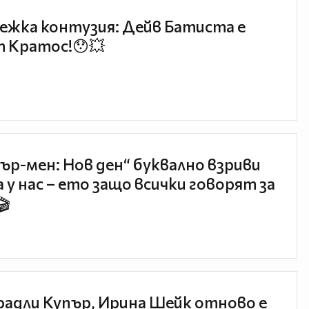
ежка контузия: Дейв Батиста е
 Кратос!😯💥
ър-мен: Нов ден“ буквално взриви
 у нас – ето защо всички говорят за
🎬
радли Купър, Ирина Шейк отново е