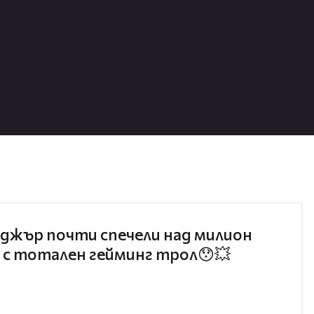
джър почти спечели над милион
 с тотален гейминг трол😯💥