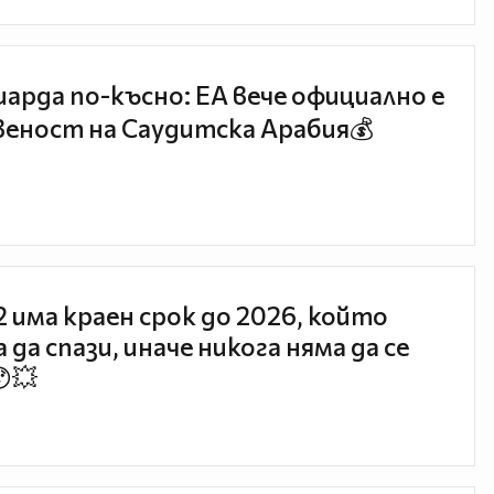
иарда по-късно: EA вече официално е
еност на Саудитска Арабия💰
 2 има краен срок до 2026, който
 да спази, иначе никога няма да се
😯💥