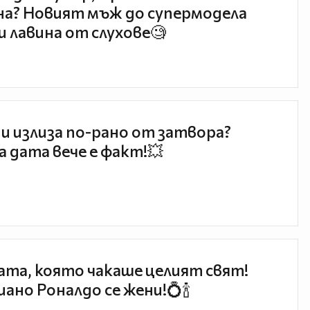
а? Новият мъж до супермодела
и лавина от слухове🧐
и излиза по-рано от затвора?
 дата вече е факт!💥
та, която чакаше целият свят!
ано Роналдо се жени!💍🍾