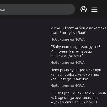
02:05
Уитни Хюстън беше почетена
със своя кукла Барби
Новините на NOVA
00:48
Евакуираха над 1 млн. души в
Източен Китай заради
тайфуна "Делфин"
Новините на NOVA
03:12
Четирима души загинаха при
катастрофа с хеликоптер
край Рио де Жанейро
Новините на NOVA
39:29
ПОЗИЦИЯ: Иван Ласкин – Има
ли бъдеще за регионалната
журналистика? | Епизод 11