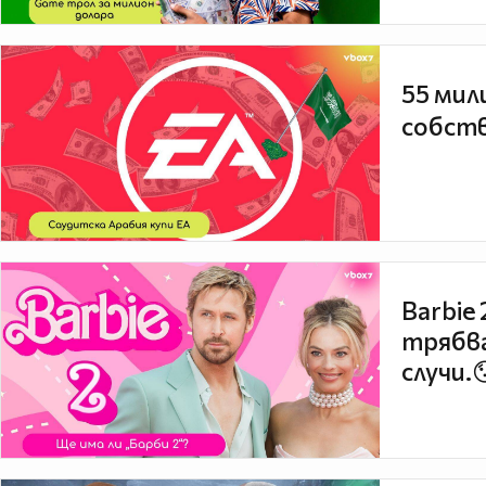
55 мил
собств
Barbie
трябва
случи.