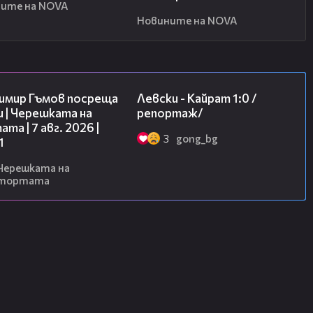
ите на NOVA
Новините на NOVA
16:22
05:57
имир Гъмов посреща
Левски - Кайрат 1:0 /
 | Черешката на
репортаж/
та | 7 авг. 2026 |
3
gong_bg
1
Черешката на
тортата