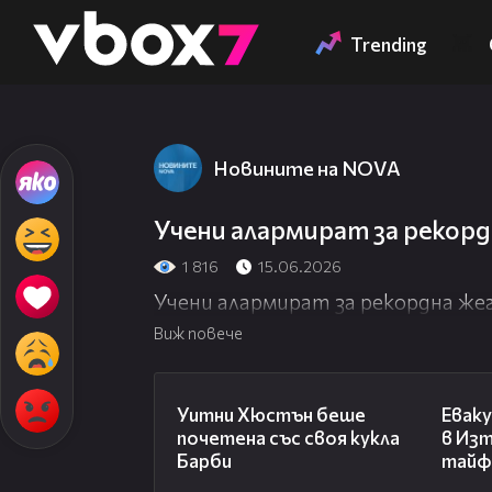
Member of
👾
Trending
Новините на NOVA
Учени алармират за рекор
1 816
15.06.2026
Учени алармират за рекордна же
Виж повече
02:05
Уитни Хюстън беше
Еваку
почетена със своя кукла
в Из
Барби
тайф