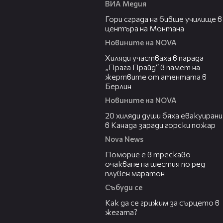
ВИА Медия
00:08
Гори сграда на бивше училище в
центъра на Монтана
Новините на NOVA
02:23
Хиляди участваха в парада
„Прага Прайд“ в памет на
жертвите от атентата в
Берлин
Новините на NOVA
00:39
20 хиляди души бяха евакуирани
в Канада заради горски пожар
Nova News
03:22
Поморие е в трескаво
очакване на шестия по ред
плувен маратон
Събуди се
07:56
Как да се грижим за сърцето в
жегата?