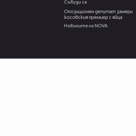
Събуди се
00:48
Опозиционен депутат замери
косовския премиер с яйца
Новините на NOVA