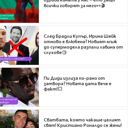
всички говорят за него👀🎬
След Брадли Купър, Ирина Шейк
отново е влюбена? Новият мъж
до супермодела разпали лавина от
слухове🧐
Пи Диди излиза по-рано от
затвора? Новата дата вече е
факт!💥
Сватбата, която чакаше целият
свят! Кристиано Роналдо се жени!