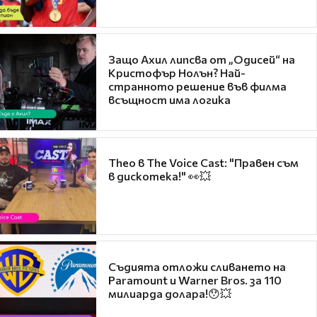
Защо Ахил липсва от „Одисей“ на
Кристофър Нолън? Най-
странното решение във филма
всъщност има логика
Theo в The Voice Cast: "Правен съм
в дискотека!" 👀💥
Съдията отложи сливането на
Paramount и Warner Bros. за 110
милиарда долара!😯💥