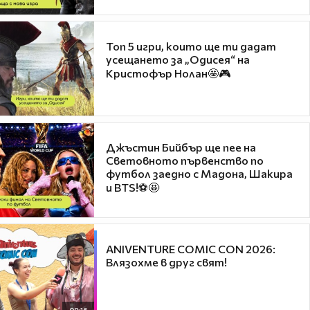
Топ 5 игри, които ще ти дадат
усещането за „Одисея“ на
Кристофър Нолан🤩🎮
Джъстин Бийбър ще пее на
Световното първенство по
футбол заедно с Мадона, Шакира
и BTS!⚽🤩
ANIVENTURE COMIC CON 2026:
Влязохме в друг свят!