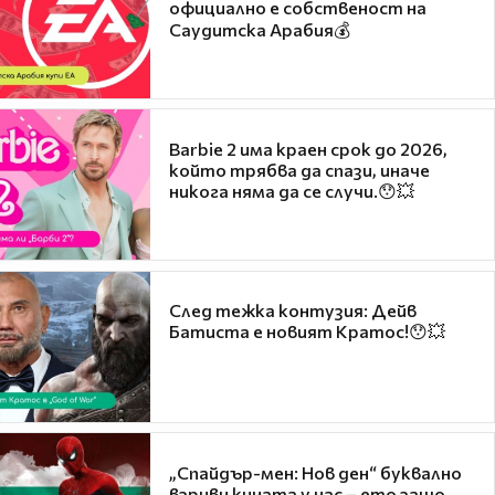
официално е собственост на
Саудитска Арабия💰
Barbie 2 има краен срок до 2026,
който трябва да спази, иначе
никога няма да се случи.😯💥
След тежка контузия: Дейв
Батиста е новият Кратос!😯💥
„Спайдър-мен: Нов ден“ буквално
взриви кината у нас – ето защо