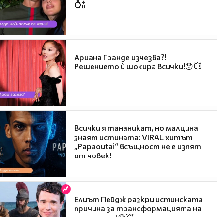
💍🍾
Ариана Гранде изчезва?!
Решението ѝ шокира всички!😯💥
Всички я тананикат, но малцина
знаят истината: VIRAL хитът
„Papaoutai“ всъщност не е изпят
от човек!
Елиът Пейдж разкри истинската
причина за трансформацията на