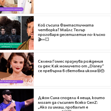
Кой съсипа Фантастичната
четворка? Майлс Телър
проговаря десетилетие по-късно
🎬👀💥
Селена Гомес празнува рождения
си ден: Как момичето от „Disney“
се превърна в световна икона🤩🎂
Джон Сина сподели 4 неща, които
могат да съсипят всяко GenZ:
„Ако ги имаш, провалът е