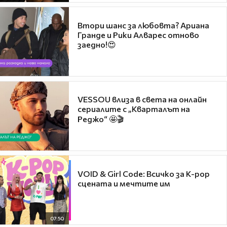
Втори шанс за любовта? Ариана
Гранде и Рики Алварес отново
заедно!😍
VESSOU влиза в света на онлайн
сериалите с „Кварталът на
Реджо“ 🤩🎬
VOID & Girl Code: Всичко за K-pop
сцената и мечтите им
07:50