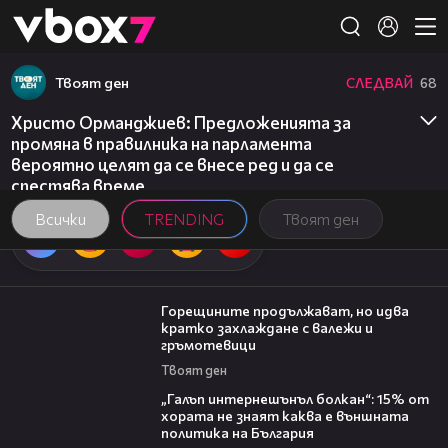
Member of
👾
Твоят ден
СЛЕДВАЙ
68
Христо Орманджиев: Предложенията за
промяна в правилника на парламента
вероятно целят да се внесе ред и да се
спестява време
Всички
TRENDING
Твоят ден
02:31
Горещините продължават, но идва
кратко захлаждане с валежи и
гръмотевици
Твоят ден
08:08
„Галъп интернешънъл болкан“: 15% от
хората не знаят каква е външната
политика на България