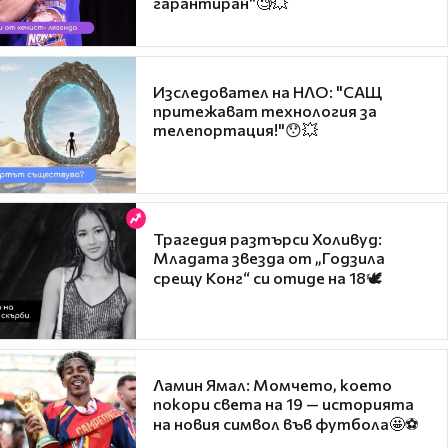
гарантиран“🧐💥
Изследовател на НЛО: "САЩ
притежават технология за
телепортация!"😯💥
Трагедия разтърси Холивуд:
Младата звезда от „Годзила
срещу Конг“ си отиде на 18🕊️
Ламин Ямал: Момчето, което
покори света на 19 — историята
на новия символ във футбола🤩⚽