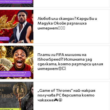
Любов или скандал? Карди Би и
Мадука Окойе разпалиха
интернет❤️‍🔥🔥
Плати ли FIFA милиони на
IShowSpeed?! Истината зад
сделката, която разтърси целия
интернет🤑💥
„Game of Thrones“ най-накрая
получава PC версията която
чакахме🎮🤩