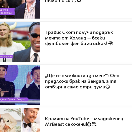
тялото си!😯💥
Травис Скот получи подарък
мечта от Холанд — всеки
футболен фен би го искал! 🤩
„Ще се омъжиш ли за мен?“: Фен
предложи брак на Зендая, а тя
отвърна само с три думи😅
Кралят на YouTube – младоженец:
MrBeast се ожени!💍🥰