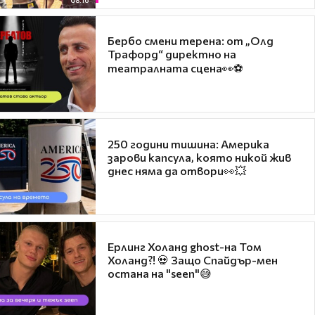
08:16
Бербо смени терена: от „Олд
Трафорд“ директно на
театралната сцена👀⚽
250 години тишина: Америка
зарови капсула, която никой жив
днес няма да отвори👀💥
Ерлинг Холанд ghost-на Том
Холанд?! 💀 Защо Спайдър-мен
остана на "seen"😅