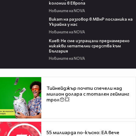
колонии в Европа
Новините на NOVA
00:30
Викат на разговор в МВнР посланика на
Украйна у нас
Новините на NOVA
00:26
Киев: Не сме изпращали преднамерено
никакви летателни средства към
България
Новините на NOVA
Тийнейджър почти спечели над
милион долара с тотален гейминг
трол😯💥
55 милиарда по-късно: EA вече