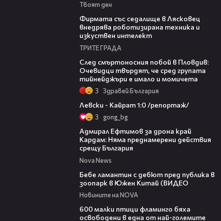
Твоят ден
00:06
Фирмата със седалище в Лясковец
внедрява роботизирана техника и
изкуствен интелект
ТРИТЕ ГРАДА
09:32
След смъртоносния побой в Пловдив:
Очевидци твърдят, че сред групата
тийнейджъри е имало и момичета
3
Здравей България
05:57
Левски - Кайрат 1:0 /репортаж/
3
gong_bg
01:48
Адмирал Ефтимов за дрона край
Кардам: Няма преднамерени действия
срещу България
Nova News
00:50
Бебе ламантин с дебют пред публика в
зоопарк в Южен Китай (ВИДЕО
Новините на NOVA
06:25
600 малки птици фламинго бяха
освободени в една от най-големите