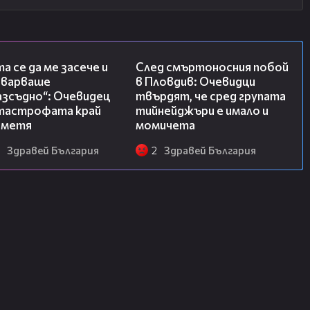
06:38
09:32
а се да ме засече и
След смъртоносния побой
еварваше
в Пловдив: Очевидци
азсъдно“: Очевидец
твърдят, че сред групата
атастрофата край
тийнейджъри е имало и
метя
момичета
Здравей България
2
Здравей България