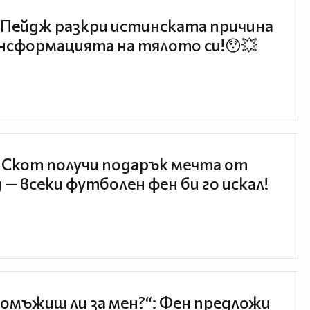
Пейдж разкри истинската причина
нсформацията на тялото си!😯💥
 Скот получи подарък мечта от
 — всеки футболен фен би го искал!
 омъжиш ли за мен?“: Фен предложи