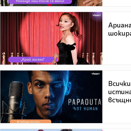
Ариана
шокира
Всички
истина
всъщно