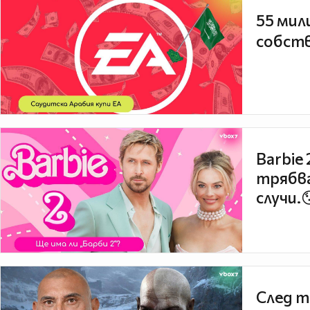
55 мил
собств
Barbie
трябва
случи.
След т