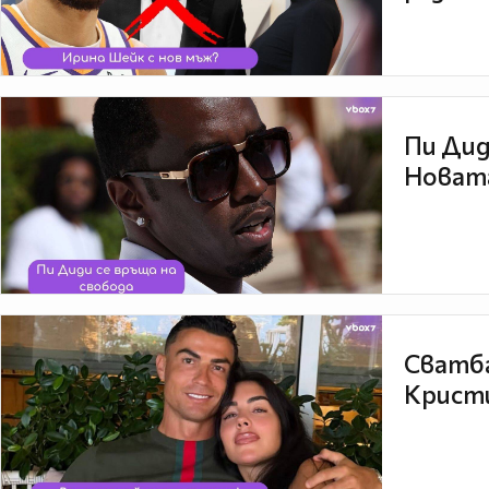
Пи Дид
Новата
Сватба
Кристи