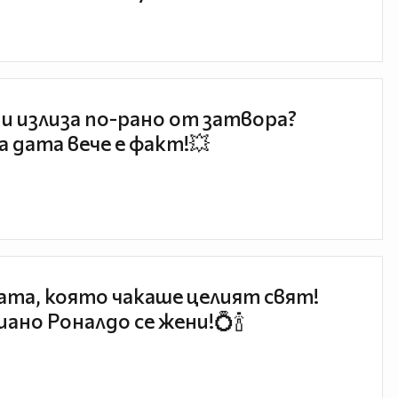
и излиза по-рано от затвора?
 дата вече е факт!💥
та, която чакаше целият свят!
ано Роналдо се жени!💍🍾