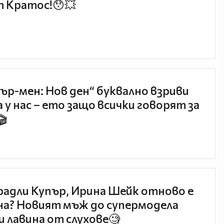
 Кратос!😯💥
ър-мен: Нов ден“ буквално взриви
 у нас – ето защо всички говорят за
🎬
радли Купър, Ирина Шейк отново е
а? Новият мъж до супермодела
и лавина от слухове🧐