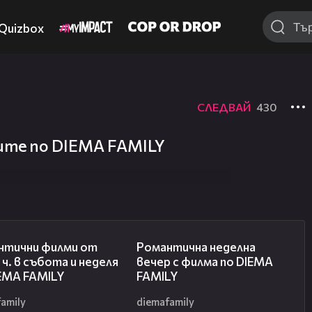
Quizbox
СЛЕДВАЙ
430
ите по DIEMA FAMILY
00:36
00:21
нтични филми от
Романтичнa неделна
 ч. в събота и неделя
вечер с филма по DIEMA
IEMA FAMILY
FAMILY
amily
diemafamily