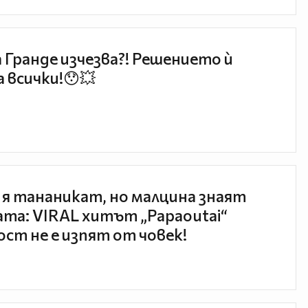
 Гранде изчезва?! Решението ѝ
 всички!😯💥
 я тананикат, но малцина знаят
та: VIRAL хитът „Papaoutai“
ст не е изпят от човек!