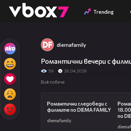
Member of
👾
Trending
diemafamily
Романтични вечери с филм
59
26.04.2026
Виж повече
00:31
Романтични следобеди с
Рома
филмите по DIEMA FAMILY
18.00
по D
diemafamily
diemaf