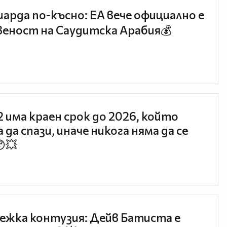
иарда по-късно: EA вече официално е
еност на Саудитска Арабия💰
 2 има краен срок до 2026, който
 да спази, иначе никога няма да се
😯💥
ежка контузия: Дейв Батиста е