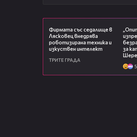
00:06
Фирмата със седалище в
„Опит
Лясковец внедрява
изпр
роботизирана техника и
безр
изкуствен интелект
за к
Шере
ТРИТЕ ГРАДА
5