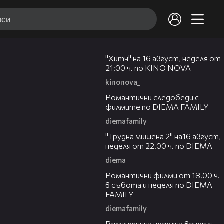
00:30
"Хитч" на 16 август, неделя от
21:00 ч. по KINO NOVA
kinonova_
00:31
Романтични следобеди с
филмите по DIEMA FAMILY
diemafamily
00:31
"Трудна мишена 2" на16 август,
неделя от 22.00 ч. по DIEMA
diema
00:36
Романтични филми от 18.00 ч.
в събота и неделя по DIEMA
FAMILY
diemafamily
00:21
Романтичнa неделна вечер с