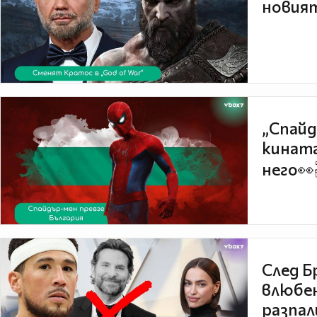
новият
„Спайд
кината
него👀
След Б
влюбен
разпал