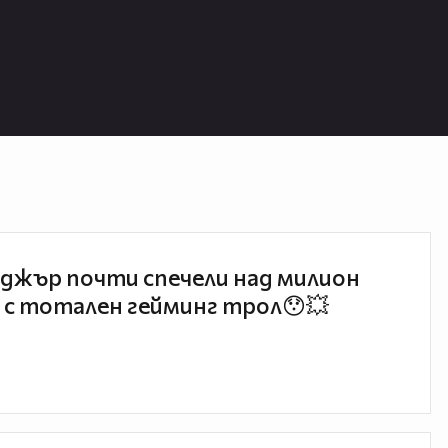
джър почти спечели над милион
 с тотален гейминг трол😯💥