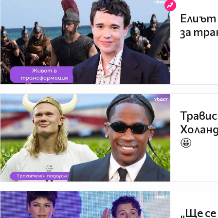
Елиът 
за тра
Травис
Холанд
🤩
„Ще се