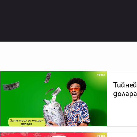
Тийней
долара