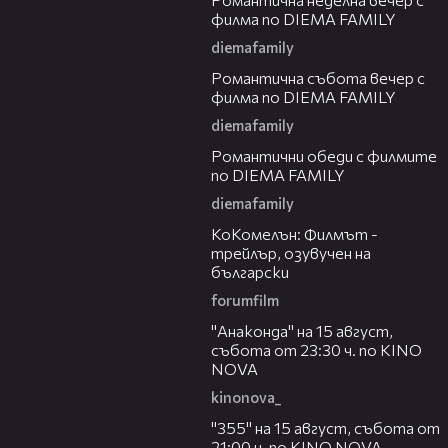
филма по DIEMA FAMILY
diemafamily
00:20
Романтичнa събота вечер с
филма по DIEMA FAMILY
diemafamily
00:32
Романтични обеди с филмите
по DIEMA FAMILY
diemafamily
01:06
КоКомелън: Филмът -
трейлър, озувучен на
български
forumfilm
00:30
"Анаконда" на 15 август,
събота от 23:30 ч. по KINO
NOVA
kinonova_
00:31
"355" на 15 август, събота от
21:00 ч. по KINO NOVA