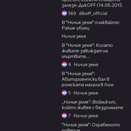
залезе-ДикOFF (14.06.2015
569
dikoff_official
00:20
В "Ничия земя" очаквайте:
Ракия-убиец
Ничия земя
00:20
В "Ничия земя": Когато
живите завиждат на
мъртвите...
6
Ничия земя
00:20
В "Ничия земя":
Абитуриентски бал в
ромската махала в Лом
5
Ничия земя
00:21
„Ничия земя”: Войникът,
който живее с бездомните
7
Ничия земя
00:21
"Ничия земя": Ограбеното
доверие