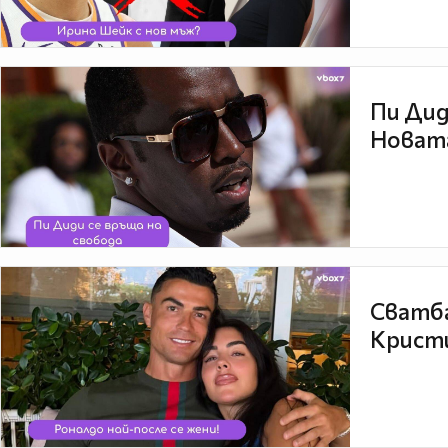
Пи Дид
Новата
Сватба
Кристи