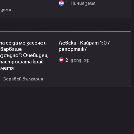
1
Ничия земя
 земя
06:38
05:57
а се да ме засече и
Левски - Кайрат 1:0 /
еварваше
репортаж/
азсъдно“: Очевидец
2
gong_bg
атастрофата край
метя
4
Здравей България