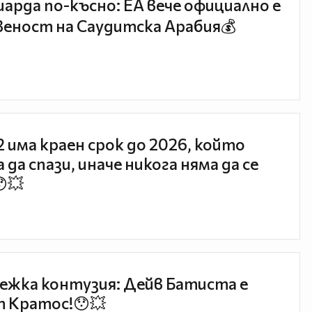
иарда по-късно: EA вече официално е
еност на Саудитска Арабия💰
 2 има краен срок до 2026, който
 да спази, иначе никога няма да се
😯💥
ежка контузия: Дейв Батиста е
 Кратос!😯💥