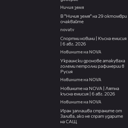
Ничия земя
00:20
В "Ничия земя" на 29 октомври
очаквайте
novatv
04:51
Спортни новини | Късна емисия
| 6 авг. 2026
Новините на NOVA
00:41
Украински дронове атакуваха
големи петролни рафинерии в
Русия
Новините на NOVA
20:26
Новините на NOVA | Лятна
късна емисия | 6 авг. 2026
Новините на NOVA
00:41
Иран заплашва страните от
Залива, ако не спрат ударите
на САЩ