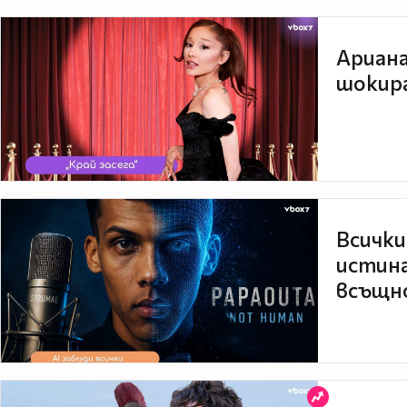
Ариана
шокира
Всички
истина
всъщно