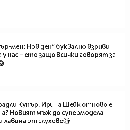
ър-мен: Нов ден“ буквално взриви
 у нас – ето защо всички говорят за
🎬
радли Купър, Ирина Шейк отново е
а? Новият мъж до супермодела
и лавина от слухове🧐