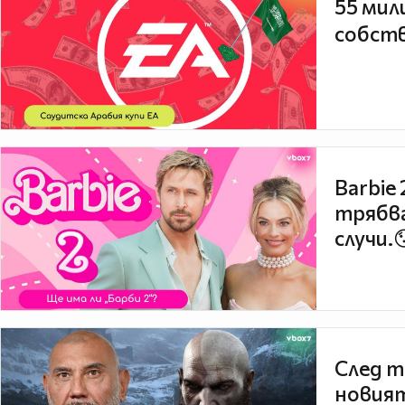
55 мил
собств
Barbie
трябва
случи.
След т
новият