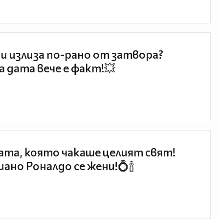
и излиза по-рано от затвора?
 дата вече е факт!💥
та, която чакаше целият свят!
ано Роналдо се жени!💍🍾