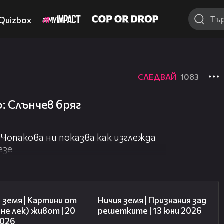
Quizbox
СЛЕДВАЙ
1083
 Слънчев бряг
 Чопакова ни показва как изглежда
езе
43:49
50:34
 земя | Картини от
Ничия земя | Признания зад
(не лек) живот | 20
решетките | 13 юни 2026
2026