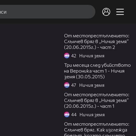
29:06
От местопрестъплението:
Слънчев бряг в „Ничия земя”
(20.06.2015г.) - част 2
42
Ничия земя
18:48
Три месеца след убийството
на Вероника част 1 - Ничия
земя (30.05.2015)
47
Ничия земя
13:58
От местопрестъплението:
Слънчев бряг в „Ничия земя”
(20.06.2015г.) - част 1
44
Ничия земя
20:32
От местопрестъплението:
Слънчев бряг. Как изглежда
брегът, когато слънцето