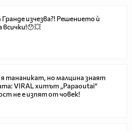
 Гранде изчезва?! Решението ѝ
 всички!😯💥
 я тананикат, но малцина знаят
та: VIRAL хитът „Papaoutai“
ст не е изпят от човек!