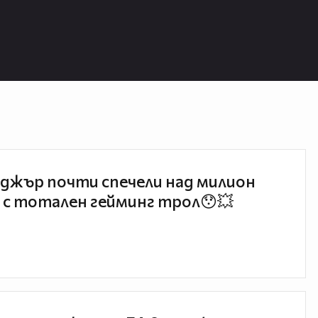
джър почти спечели над милион
 с тотален гейминг трол😯💥