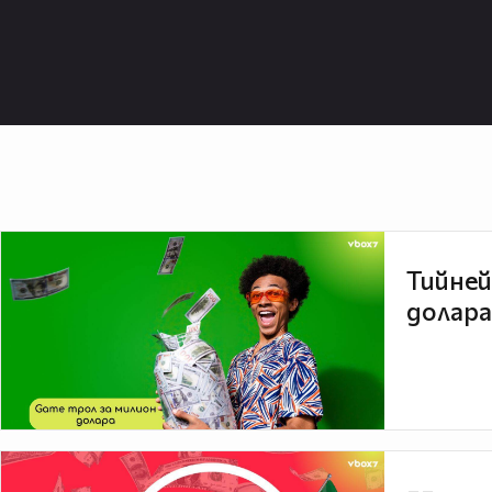
Тийней
долара