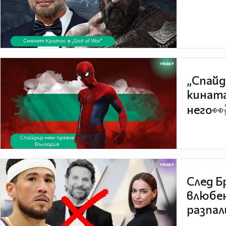
„Спайд
кината
него👀
След Б
влюбен
разпал