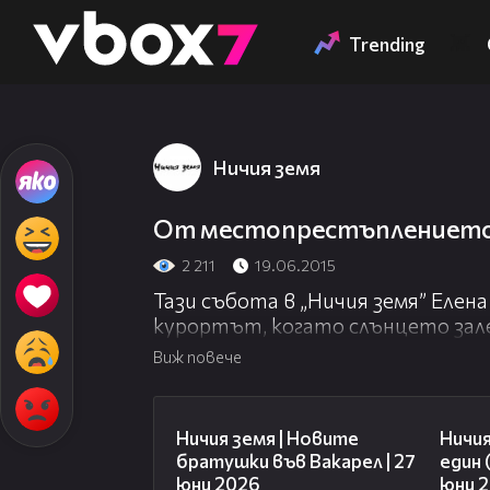
Member of
👾
Trending
Ничия земя
От местопрестъплението:
2 211
19.06.2015
Тази събота в „Ничия земя” Елена
курортът, когато слънцето зал
Виж повече
47:07
Ничия земя | Новите
Ничия
братушки във Вакарел | 27
един 
юни 2026
юни 