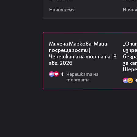
Ничия земя
Ничия
20:17
Милена Маркова-Маца
„Опит
посреща гости |
изпр
Черешката на тортата | 3
безр
авг. 2026
за к
Шере
4
Черешката на
тортата