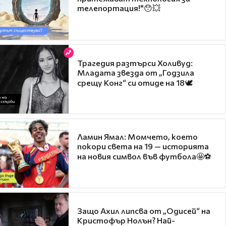
телепортация!"😯💥
Трагедия разтърси Холивуд:
Младата звезда от „Годзила
срещу Конг“ си отиде на 18🕊️
Ламин Ямал: Момчето, което
покори света на 19 — историята
на новия символ във футбола🤩⚽
Защо Ахил липсва от „Одисей“ на
Кристофър Нолън? Най-