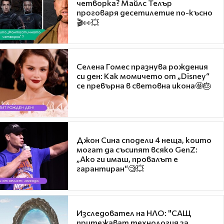
четворка? Майлс Телър
проговаря десетилетие по-късно
🎬👀💥
Селена Гомес празнува рождения
си ден: Как момичето от „Disney“
се превърна в световна икона🤩🎂
Джон Сина сподели 4 неща, които
могат да съсипят всяко GenZ:
„Ако ги имаш, провалът е
гарантиран“🧐💥
Изследовател на НЛО: "САЩ
притежават технология за