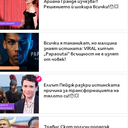
Ариана Гранде изчезва?!
Решението ѝ шокира всички!😯💥
Всички я тананикат, но малцина
знаят истината: VIRAL хитът
„Papaoutai“ всъщност не е изпят
от човек!
Елиът Пейдж разкри истинската
причина за трансформацията на
тялото си!😯💥
Травис Скот получи подарък