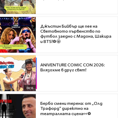
Джъстин Бийбър ще пее на
Световното първенство по
футбол заедно с Мадона, Шакира
и BTS!⚽🤩
ANIVENTURE COMIC CON 2026:
Влязохме в друг свят!
08:16
Бербо смени терена: от „Олд
Трафорд“ директно на
театралната сцена👀⚽