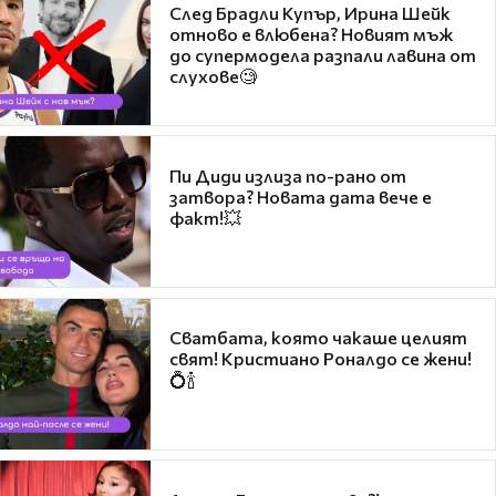
След Брадли Купър, Ирина Шейк
отново е влюбена? Новият мъж
до супермодела разпали лавина от
слухове🧐
Пи Диди излиза по-рано от
затвора? Новата дата вече е
факт!💥
Сватбата, която чакаше целият
свят! Кристиано Роналдо се жени!
💍🍾