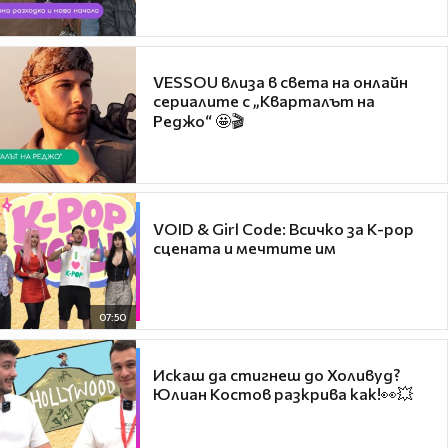
VESSOU влиза в света на онлайн
сериалите с „Кварталът на
Реджо“ 🤩🎬
VOID & Girl Code: Всичко за K-pop
сцената и мечтите им
07:50
Искаш да стигнеш до Холивуд?
Юлиан Костов разкрива как!👀💥