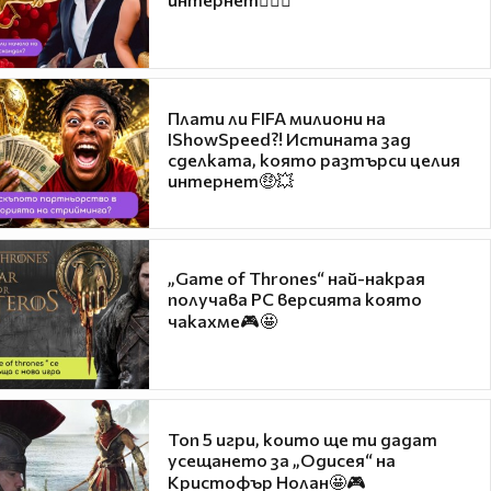
Плати ли FIFA милиони на
IShowSpeed?! Истината зад
сделката, която разтърси целия
интернет🤑💥
„Game of Thrones“ най-накрая
получава PC версията която
чакахме🎮🤩
Топ 5 игри, които ще ти дадат
усещането за „Одисея“ на
Кристофър Нолан🤩🎮