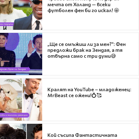
мечта от Холанд — всеки
футболен фен би го искал! 🤩
„Ще се омъжиш ли за мен?“: Фен
предложи брак на Зендая, а тя
отвърна само с три думи😅
Кралят на YouTube – младоженец:
MrBeast се ожени!💍🥰
Кой съсипа Фантастичната