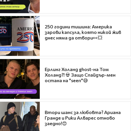
250 години тишина: Америка
зарови капсула, която никой жив
днес няма да отвори👀💥
Ерлинг Холанд ghost-на Том
Холанд?! 💀 Защо Спайдър-мен
остана на "seen"😅
Втори шанс за любовта? Ариана
Гранде и Рики Алварес отново
заедно!😍