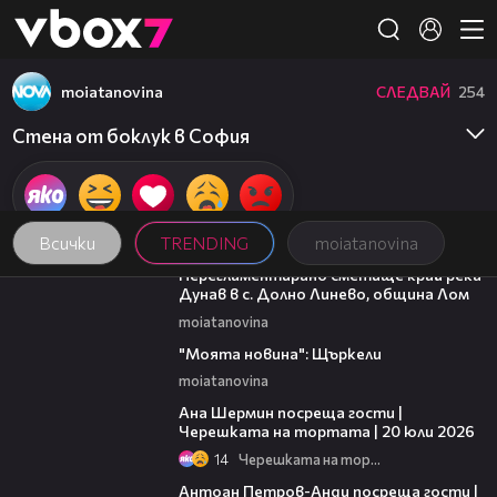
Member of
👾
moiatanovina
СЛЕДВАЙ
254
Стена от боклук в София
Всички
TRENDING
moiatanovina
01:43
Нерегламентирано сметище край река
Дунав в с. Долно Линево, община Лом
moiatanovina
00:29
"Моята новина": Щъркели
moiatanovina
19:47
Ана Шермин посреща гости |
Черешката на тортата | 20 юли 2026
14
Черешката на тортата
11:00
Антоан Петров-Анди посреща гости |