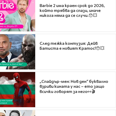
Barbie 2 има краен срок до 2026,
който трябва да спази, иначе
никога няма да се случи.😯💥
След тежка контузия: Дейв
Батиста е новият Кратос!😯💥
„Спайдър-мен: Нов ден“ буквално
взриви кината у нас – ето защо
всички говорят за него👀🎬