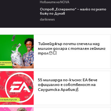
Новините на NOVA
00:04
Остров „Есперанто“ – малко познато
бижу по Дунав
dariknews
Тийнейджър почти спечели над
милион долара с тотален гейминг
трол😯💥
55 милиарда по-късно: EA вече
официално е собственост на
Саудитска Арабия💰