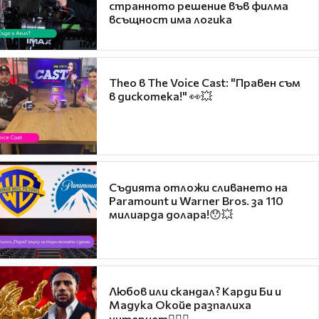
странното решение във филма
всъщност има логика
Theo в The Voice Cast: "Правен съм
в дискотека!" 👀💥
Съдията отложи сливането на
Paramount и Warner Bros. за 110
милиарда долара!😯💥
Любов или скандал? Карди Би и
Мадука Окойе разпалиха
интернет❤️‍🔥🔥