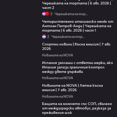
Черешката на тортата | 6 авг. 2026 |
част 2
3
Черешката на тортата
15:39
Четиристепенно италианско меню от
Антоан Петров-Анди | Черешката на
тортата | 6 авг. 2026 | част 1
2
Черешката на тортата
03:46
Спортни новини | Късна емисия | 7 авг.
2026
Новините на NOVA
00:51
Испания заплаши с ответни мерки, ако
Италия запази граничния контрол
между двете държави
Новините на NOVA
21:18
Новините на NOVA | Лятна късна
емисия | 7 авг. 2026
Новините на NOVA
00:30
Бащата на момчето със СОП, свалено
от междуградски автобус, разказа за
преживения шок