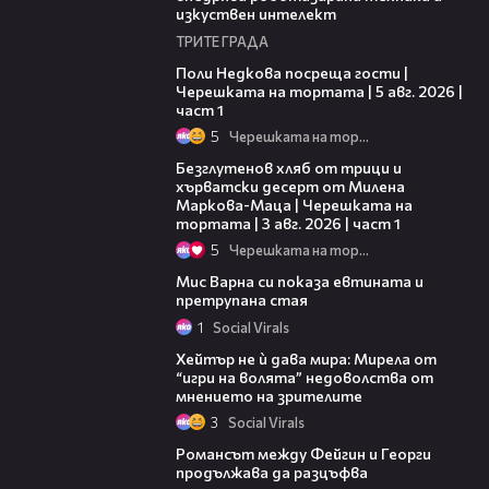
изкуствен интелект
ТРИТЕ ГРАДА
19:25
Поли Недкова посреща гости |
Черешката на тортата | 5 авг. 2026 |
част 1
5
Черешката на тортата
16:02
Безглутенов хляб от трици и
хърватски десерт от Милена
Маркова-Маца | Черешката на
тортата | 3 авг. 2026 | част 1
5
Черешката на тортата
00:26
Мис Варна си показа евтината и
претрупана стая
1
Social Virals
00:57
Хейтър не ѝ дава мира: Мирела от
“игри на волята” недоволства от
мнението на зрителите
3
Social Virals
00:22
Романсът между Фейгин и Георги
продължава да разцъфва