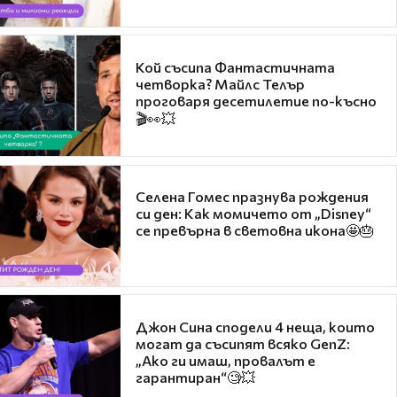
Кой съсипа Фантастичната
четворка? Майлс Телър
проговаря десетилетие по-късно
🎬👀💥
Селена Гомес празнува рождения
си ден: Как момичето от „Disney“
се превърна в световна икона🤩🎂
Джон Сина сподели 4 неща, които
могат да съсипят всяко GenZ:
„Ако ги имаш, провалът е
гарантиран“🧐💥