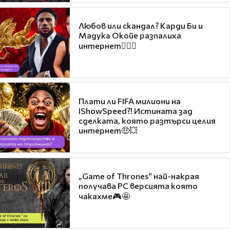
Любов или скандал? Карди Би и
Мадука Окойе разпалиха
интернет❤️‍🔥🔥
Плати ли FIFA милиони на
IShowSpeed?! Истината зад
сделката, която разтърси целия
интернет🤑💥
„Game of Thrones“ най-накрая
получава PC версията която
чакахме🎮🤩