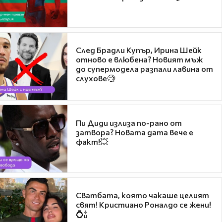
След Брадли Купър, Ирина Шейк
отново е влюбена? Новият мъж
до супермодела разпали лавина от
слухове🧐
Пи Диди излиза по-рано от
затвора? Новата дата вече е
факт!💥
Сватбата, която чакаше целият
свят! Кристиано Роналдо се жени!
💍🍾