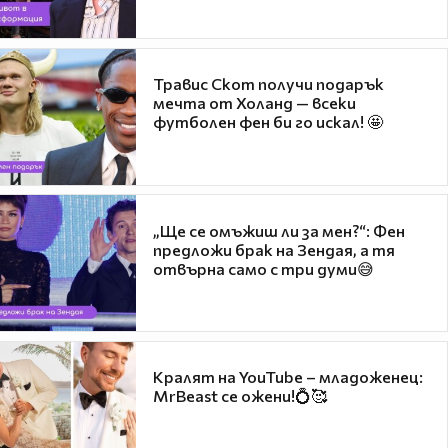
Травис Скот получи подарък
мечта от Холанд — всеки
футболен фен би го искал! 🤩
„Ще се омъжиш ли за мен?“: Фен
предложи брак на Зендая, а тя
отвърна само с три думи😅
Кралят на YouTube – младоженец:
MrBeast се ожени!💍🥰