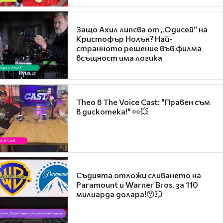
Защо Ахил липсва от „Одисей“ на
Кристофър Нолън? Най-
странното решение във филма
всъщност има логика
Theo в The Voice Cast: "Правен съм
в дискотека!" 👀💥
Съдията отложи сливането на
Paramount и Warner Bros. за 110
милиарда долара!😯💥