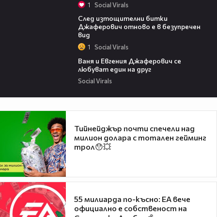
1
Social Virals
00:33
След изтощителни битки
Джаферович отново е в безупречен
вид
1
Social Virals
00:25
Ваня и Евгения Джаферович се
любуват един на друг
Social Virals
Тийнейджър почти спечели над
милион долара с тотален гейминг
трол😯💥
55 милиарда по-късно: EA вече
официално е собственост на