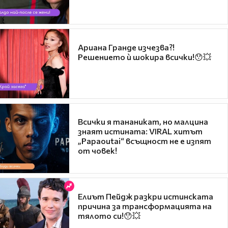
Ариана Гранде изчезва?!
Решението ѝ шокира всички!😯💥
Всички я тананикат, но малцина
знаят истината: VIRAL хитът
„Papaoutai“ всъщност не е изпят
от човек!
Елиът Пейдж разкри истинската
причина за трансформацията на
тялото си!😯💥