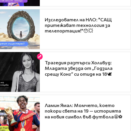
Изследовател на НЛО: "САЩ
притежават технология за
телепортация!"😯💥
Трагедия разтърси Холивуд:
Младата звезда от „Годзила
срещу Конг“ си отиде на 18🕊️
Ламин Ямал: Момчето, което
покори света на 19 — историята
на новия символ във футбола🤩⚽