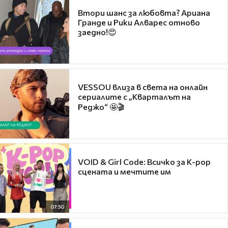
Втори шанс за любовта? Ариана
Гранде и Рики Алварес отново
заедно!😍
VESSOU влиза в света на онлайн
сериалите с „Кварталът на
Реджо“ 🤩🎬
VOID & Girl Code: Всичко за K-pop
сцената и мечтите им
07:50