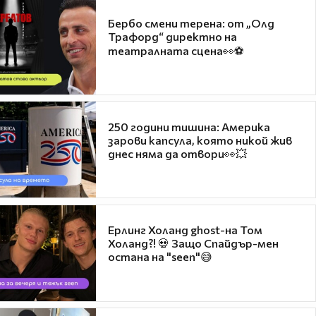
Бербо смени терена: от „Олд
Трафорд“ директно на
театралната сцена👀⚽
250 години тишина: Америка
зарови капсула, която никой жив
днес няма да отвори👀💥
Ерлинг Холанд ghost-на Том
Холанд?! 💀 Защо Спайдър-мен
остана на "seen"😅