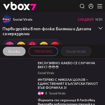
Member of
👾
Social Virals
СЛЕДВАЙ
1630
Първи дружки в поп-фолка: Биляниш и Десита
са неразделни
Всички
TRENDING
Social Virals
01:57
ЕКСЛУЗИВНО: КАКВО СЕ СЛУЧИ НА
BKFC? 😳😳😳
Social Virals
11:36
ИНТЕРВЮ С НИКОЛА ЦОЛОВ –
ЕДИНСТВЕНИЯТ БЪЛГАРСКИ ПИЛОТ
ВЪВ ФОРМУЛА 3!
8
Social Virals
00:06
Фирмата със седалище в Лясковец
внедрява роботизирана техника и