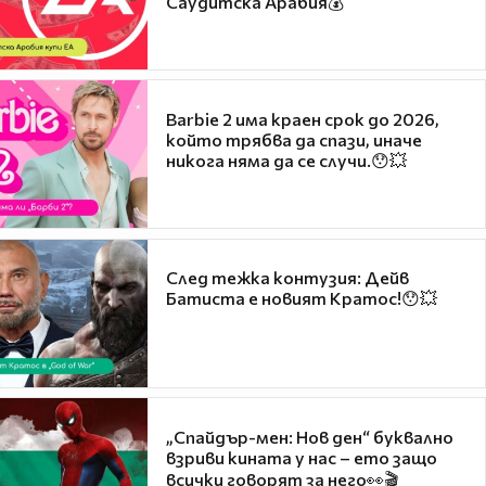
Саудитска Арабия💰
Barbie 2 има краен срок до 2026,
който трябва да спази, иначе
никога няма да се случи.😯💥
След тежка контузия: Дейв
Батиста е новият Кратос!😯💥
„Спайдър-мен: Нов ден“ буквално
взриви кината у нас – ето защо
всички говорят за него👀🎬