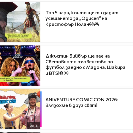
Топ 5 игри, които ще ти дадат
усещането за „Одисея“ на
Кристофър Нолан🤩🎮
Джъстин Бийбър ще пее на
Световното първенство по
футбол заедно с Мадона, Шакира
и BTS!⚽🤩
ANIVENTURE COMIC CON 2026:
Влязохме в друг свят!
08:16